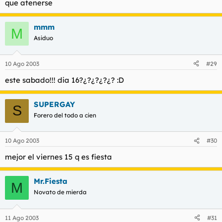
que atenerse
mmm
M
Asiduo
10 Ago 2003
#29
este sabado!!! dia 16?¿?¿?¿?¿? :D
SUPERGAY
S
Forero del todo a cien
10 Ago 2003
#30
mejor el viernes 15 q es fiesta
Mr.Fiesta
M
Novato de mierda
11 Ago 2003
#31