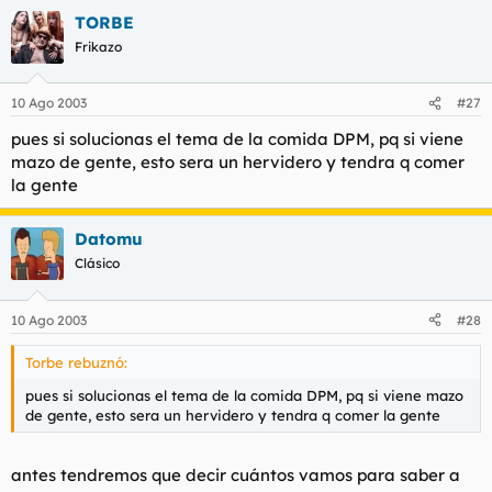
l
i
TORBE
t
o
Frikazo
e
m
a
10 Ago 2003
#27
pues si solucionas el tema de la comida DPM, pq si viene
mazo de gente, esto sera un hervidero y tendra q comer
la gente
Datomu
Clásico
10 Ago 2003
#28
Torbe rebuznó:
pues si solucionas el tema de la comida DPM, pq si viene mazo
de gente, esto sera un hervidero y tendra q comer la gente
antes tendremos que decir cuántos vamos para saber a