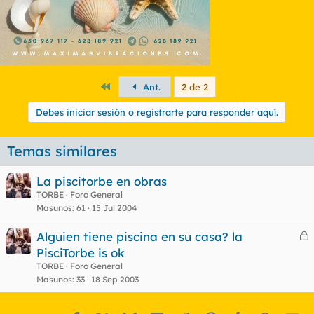
Primero
Ant.
2 de 2
Debes iniciar sesión o registrarte para responder aquí.
Temas similares
La piscitorbe en obras
TORBE
Foro General
Masunos
61
15 Jul 2004
Alguien tiene piscina en su casa? la
e
PisciTorbe is ok
r
TORBE
Foro General
r
Masunos
33
18 Sep 2003