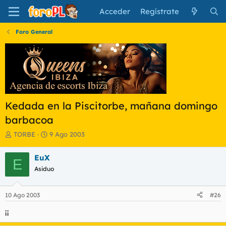
Acceder
Regístrate
Foro General
Kedada en la Piscitorbe, mañana domingo
barbacoa
I
F
TORBE
9 Ago 2003
n
e
i
c
EuX
E
c
h
Asiduo
i
a
a
d
d
e
10 Ago 2003
#26
o
i
r
n
¡¡
d
i
e
c