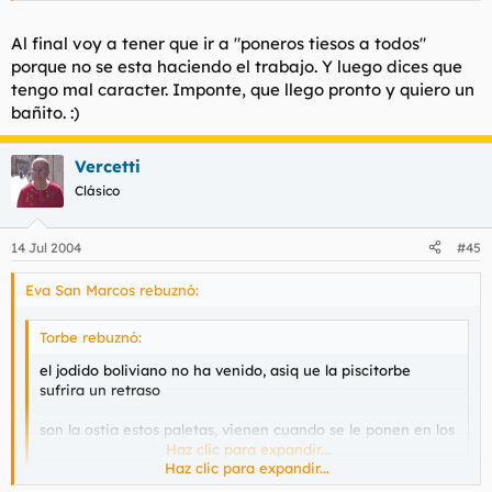
Al final voy a tener que ir a "poneros tiesos a todos"
porque no se esta haciendo el trabajo. Y luego dices que
tengo mal caracter. Imponte, que llego pronto y quiero un
bañito. :)
Vercetti
Clásico
14 Jul 2004
#45
Eva San Marcos rebuznó:
Torbe rebuznó:
el jodido boliviano no ha venido, asiq ue la piscitorbe
sufrira un retraso
son la ostia estos paletas, vienen cuando se le ponen en los
cojones, pasan de todo
Haz clic para expandir...
Haz clic para expandir...