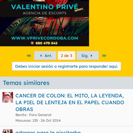
Primero
Último
Ant.
2 de 3
Sig.
Debes iniciar sesión o registrarte para responder aquí.
Temas similares
CANCER DE COLON: EL MITO, LA LEYENDA,
LA PIEL DE LENTEJA EN EL PAPEL CUANDO
OBRAS
Benito
Foro General
Masunos
135
26 Oct 2014
adornos para la piscitorbe