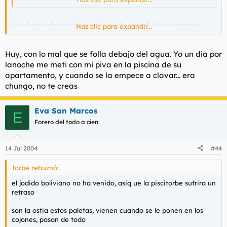
No olvide echar cloro con fungicida para fluidos vaginales
Haz clic para expandir...
aparatosos.
Buenas Tardes.
Huy, con lo mal que se folla debajo del agua. Yo un dia por
lanoche me meti con mi piva en la piscina de su
apartamento, y cuando se la empece a clavar... era
chungo, no te creas
Eva San Marcos
E
Forero del todo a cien
14 Jul 2004
#44
Torbe rebuznó:
el jodido boliviano no ha venido, asiq ue la piscitorbe sufrira un
retraso
son la ostia estos paletas, vienen cuando se le ponen en los
cojones, pasan de todo