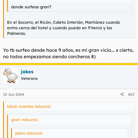
t
o
donde surfeas grari?
e
m
a
En el Socorro, el Ricón, Caleta Interián, Martiánez cuando
entra cerca del hotel y cuando puedo en Fitenia y las
Palmeras.
Yo tb surfeo desde hace 9 años, es mi gran vicio.... x cierto,
no todos empezamos siendo corcheros 8)
jakes
Veterano
15 Jun 2004
#27
black mamba rebuznó:
grari rebuznó:
jakes rebuznó: