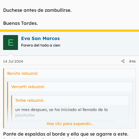
Al final voy a tener que ir a "poneros tiesos a todos" porque no
se esta haciendo el trabajo. Y luego dices que tengo mal
Duchese antes de zambullirse.
caracter. Imponte, que llego pronto y quiero un bañito. :)
Buenas Tardes.
Eva San Marcos
E
Forero del todo a cien
14 Jul 2004
#46
Benito rebuznó:
Vercetti rebuznó:
Torbe rebuznó:
un mes despues, se ha iniciado el llenado de la
piscitorbe
es la ostia, los curritos son unos impresentables, la
Haz clic para expandir...
mayoria de ellos, no vienen cuando se les llaman
Haz clic para expandir...
Ponte de espaldas al borde y ella que se agarre a este.
Haz clic para expandir...