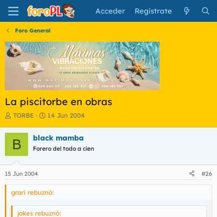
Acceder
Regístrate
Foro General
La piscitorbe en obras
I
F
TORBE
14 Jun 2004
n
e
i
c
black mamba
B
c
h
Forero del todo a cien
i
a
a
d
d
e
15 Jun 2004
#26
o
i
r
n
grari rebuznó:
d
i
e
c
l
i
jakes rebuznó: