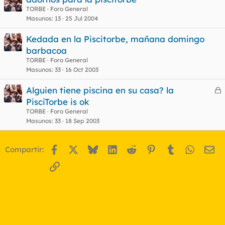
TORBE
Foro General
Masunos
13
25 Jul 2004
Kedada en la Piscitorbe, mañana domingo
barbacoa
TORBE
Foro General
Masunos
33
16 Oct 2003
Alguien tiene piscina en su casa? la
e
PisciTorbe is ok
r
TORBE
Foro General
r
Masunos
33
18 Sep 2003
Facebook
X
Bluesky
LinkedIn
Reddit
Pinterest
Tumblr
WhatsA
Em
Compartir:
o
Enlace