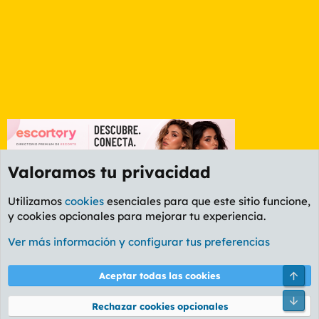
Valoramos tu privacidad
Utilizamos
cookies
esenciales para que este sitio funcione,
y cookies opcionales para mejorar tu experiencia.
Foro General
Ver más información y configurar tus preferencias
Cookies
PL OLDSTYLE AMARILLO
Cambiar fuente
Español (ES)
Arri
Aceptar todas las cookies
Contáctanos
Términos y reglas
Política de privacidad
Ayuda
R
Pie
S
Rechazar cookies opcionales
S
®