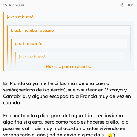
15 Jun 2004
#31
jakes rebuznó:
black mamba rebuznó:
grari rebuznó:
jakes rebuznó:
donde surfeas grari?
Haz clic para expandir...
Haz clic para expandir...
Haz clic para expandir...
En el Socorro, el Ricón, Caleta Interián, Martiánez
En Mundaka ya me he pillau más de una buena
cuando entra cerca del hotel y cuando puedo en
sesión(pedazo de izquierda), suelo surfear en Vizcaya y
Fitenia y las Palmeras.
Haz clic para expandir...
yo en mundaka y zarautz aunque algunos findes me subo a
Cantabria, y alguna escapadita a Francia muy de vez en
biarritz, (yo si empecé corcheando :D )
cuando.
Yo tb surfeo desde hace 9 años, es mi gran vicio.... x cierto,
no todos empezamos siendo corcheros 8)
En cuanto a lo q dice grari del agua fria..... en invierno
algo fria si q está, pero como todo es hacerse a ello, lo q
pasa es x allí tais muy mal acostumbrados viviendo en
verano todo el año (jodida envidia q me dais...
)