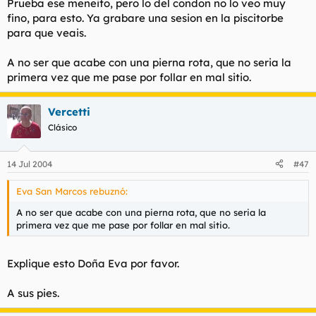
Prueba ese meneito, pero lo del condon no lo veo muy
No olvide echar cloro con fungicida para fluidos vaginales
fino, para esto. Ya grabare una sesion en la piscitorbe
aparatosos.
Huy, con lo mal que se folla debajo del agua. Yo un dia por
para que veais.
lanoche me meti con mi piva en la piscina de su apartamento,
Buenas Tardes.
y cuando se la empece a clavar... era chungo, no te creas
A no ser que acabe con una pierna rota, que no seria la
primera vez que me pase por follar en mal sitio.
Vercetti
Clásico
14 Jul 2004
#47
Eva San Marcos rebuznó:
A no ser que acabe con una pierna rota, que no seria la
primera vez que me pase por follar en mal sitio.
Explique esto Doña Eva por favor.
A sus pies.