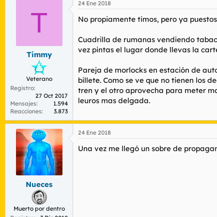
24 Ene 2018
T
No propiamente timos, pero ya puestos 
Cuadrilla de rumanas vendiendo tabaco
vez pintas el lugar donde llevas la ca
Timmy
Pareja de morlocks en estación de auto
Veterano
billete. Como se ve que no tienen los d
Registro
tren y el otro aprovecha para meter ma
27 Oct 2017
leuros mas delgada.
Mensajes
1.594
Reacciones
3.873
24 Ene 2018
Una vez me llegó un sobre de propagan
Nueces
Muerto por dentro