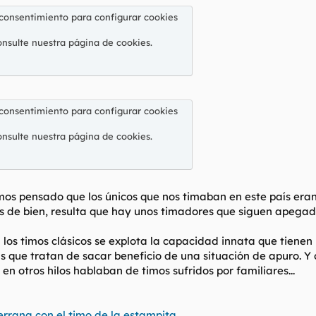
 consentimiento para configurar cookies
onsulte nuestra
página de cookies
.
 consentimiento para configurar cookies
onsulte nuestra
página de cookies
.
s pensado que los únicos que nos timaban en este país eran lo
es de bien, resulta que hay unos timadores que siguen apegado
os timos clásicos se explota la capacidad innata que tienen
 que tratan de sacar beneficio de una situación de apuro. Y 
en otros hilos hablaban de timos sufridos por familiares...
errana con el timo de la estampita