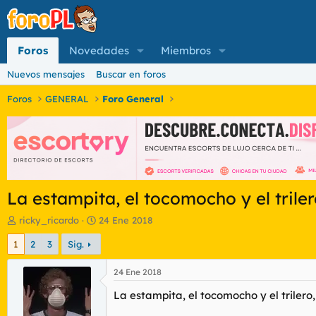
Foros
Novedades
Miembros
Nuevos mensajes
Buscar en foros
Foros
GENERAL
Foro General
La estampita, el tocomocho y el trile
I
F
ricky_ricardo
24 Ene 2018
n
e
1
2
3
Sig.
i
c
c
h
i
a
24 Ene 2018
a
d
La estampita, el tocomocho y el trilero
d
e
o
i