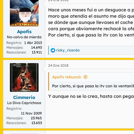
c
c
Hace unos meses fui a un desguace a por
i
o
moro que atendía el asunto me dijo que
n
se dónde que aunque llevases el coche 
e
cara porque obviamente rechacé la ofer
s
Apofis
Por cierto, sí que pasa la itv con la ve
:
No-calvo de mierda
Registro
1 Abr 2013
Mensajes
14.693
ricky_ricardo
R
Reacciones
13.911
e
a
24 Ene 2018
c
c
i
Apofis rebuznó:
o
n
Por cierto, sí que pasa la itv con la ventani
e
s
Y aunque no se lo crea, hasta con pega
Cimmerio
:
La Diva Caprichosa
Registro
11 Nov 2009
Mensajes
23.965
Reacciones
13.653