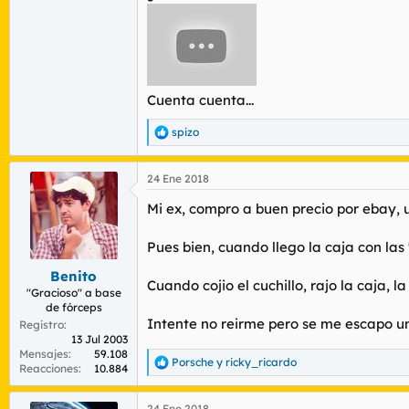
Cuenta cuenta...
spizo
R
e
a
24 Ene 2018
c
c
Mi ex, compro a buen precio por ebay, 
i
o
n
Pues bien, cuando llego la caja con las
e
s
Benito
Cuando cojio el cuchillo, rajo la caja, 
:
"Gracioso" a base
de fórceps
Intente no reirme pero se me escapo un
Registro
13 Jul 2003
Mensajes
59.108
Porsche
y
ricky_ricardo
R
Reacciones
10.884
e
a
24 Ene 2018