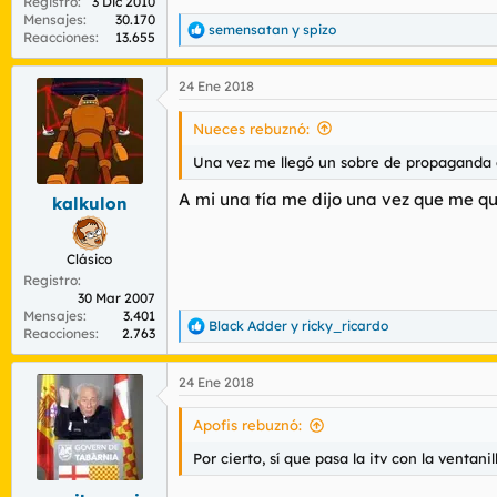
Registro
3 Dic 2010
Mensajes
30.170
semensatan
y
spizo
R
Reacciones
13.655
e
a
24 Ene 2018
c
c
i
Nueces rebuznó:
o
n
Una vez me llegó un sobre de propaganda e
e
s
A mi una tía me dijo una vez que me qu
kalkulon
:
Clásico
Registro
30 Mar 2007
Mensajes
3.401
Black Adder
y
ricky_ricardo
R
Reacciones
2.763
e
a
24 Ene 2018
c
c
i
Apofis rebuznó:
o
n
Por cierto, sí que pasa la itv con la ventani
e
s