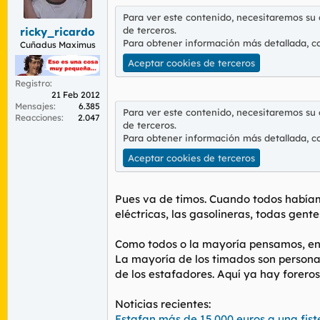
r
n
Para ver este contenido, necesitaremos su
d
i
de terceros.
ricky_ricardo
e
c
Para obtener información más detallada, c
l
i
Cuñadus Maximus
t
o
Aceptar cookies de terceros
e
m
Registro
a
21 Feb 2012
Mensajes
6.385
Para ver este contenido, necesitaremos su
Reacciones
2.047
de terceros.
Para obtener información más detallada, c
Aceptar cookies de terceros
Pues va de timos. Cuando todos habíamo
eléctricas, las gasolineras, todas gent
Como todos o la mayoría pensamos, en l
La mayoría de los timados son personas
de los estafadores. Aquí ya hay foreros 
Noticias recientes:
Estafan más de 15.000 euros a una fist