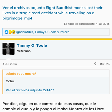
Ver el archivos adjunto Eight Buddhist monks lost their
lives in a tragic road accident while traveling on a
pilgrimage .mp4
Editado cobardemente:
4 Jul 2026
ignaciofdez
,
Timmy O´Toole
y
Pajero
R
e
a
Timmy O´Toole
c
c
Veterano
i
o
n
4 Jul 2026
#4.023
e
s
sakote rebuznó:
:
Ocho.
Ver el archivos adjunto 224437
Por dios, alguien que controle de esas cosas, que le
cambie el audio y le ponga el Maha Mantra de los Hare