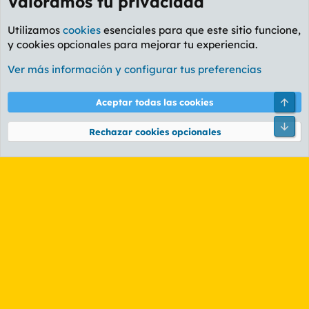
Valoramos tu privacidad
Utilizamos
cookies
esenciales para que este sitio funcione,
y cookies opcionales para mejorar tu experiencia.
Foro General
Ver más información y configurar tus preferencias
Cookies
PL OLDSTYLE AMARILLO
Cambiar fuente
Español (ES)
Arri
Aceptar todas las cookies
Contáctanos
Términos y reglas
Política de privacidad
Ayuda
R
Pie
S
Rechazar cookies opcionales
S
®
Community platform by XenForo
© 2010-2026 XenForo Ltd.