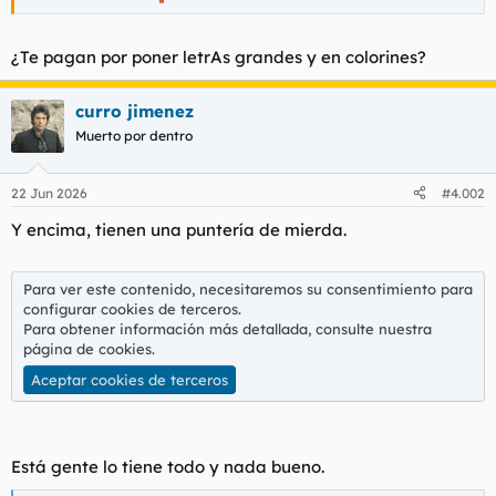
t
o
e
m
¿Te pagan por poner letrAs grandes y en colorines?
a
curro jimenez
Muerto por dentro
22 Jun 2026
#4.002
Y encima, tienen una puntería de mierda.
Para ver este contenido, necesitaremos su consentimiento para
configurar cookies de terceros.
Para obtener información más detallada, consulte nuestra
página de cookies
.
Aceptar cookies de terceros
Está gente lo tiene todo y nada bueno.