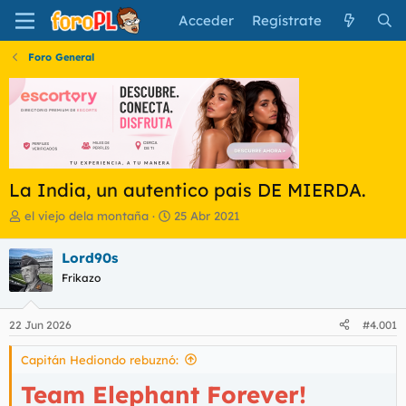
Acceder
Regístrate
Foro General
La India, un autentico pais DE MIERDA.
I
F
el viejo dela montaña
25 Abr 2021
n
e
i
c
Lord90s
c
h
Frikazo
i
a
a
d
d
e
22 Jun 2026
#4.001
o
i
r
n
Capitán Hediondo rebuznó:
d
i
e
c
Team Elephant Forever!
l
i