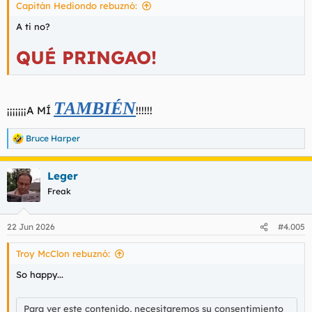
Capitán Hediondo rebuznó:
A ti no?
QUÉ PRINGAO!
TAMBIÉN
¡¡¡¡¡¡¡A MÍ
!!!!!!
Bruce Harper
R
e
a
Leger
c
c
Freak
i
o
n
22 Jun 2026
#4.005
e
s
Troy McClon rebuznó:
:
So happy...
Para ver este contenido, necesitaremos su consentimiento