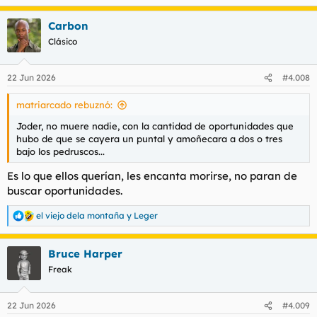
e
a
Carbon
c
c
Clásico
i
o
n
22 Jun 2026
#4.008
e
s
matriarcado rebuznó:
:
Joder, no muere nadie, con la cantidad de oportunidades que
hubo de que se cayera un puntal y amoñecara a dos o tres
bajo los pedruscos...
Es lo que ellos querían, les encanta morirse, no paran de
buscar oportunidades.
el viejo dela montaña
y
Leger
R
e
a
Bruce Harper
c
c
Freak
i
o
n
22 Jun 2026
#4.009
e