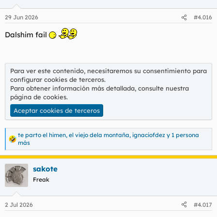
o
n
29 Jun 2026
#4.016
e
s
Dalshim fail
:
Para ver este contenido, necesitaremos su consentimiento para
configurar cookies de terceros.
Para obtener información más detallada, consulte nuestra
página de cookies
.
Aceptar cookies de terceros
te parto el himen
,
el viejo dela montaña
,
ignaciofdez
y 1 persona
R
más
e
a
c
sakote
c
Freak
i
o
n
e
2 Jul 2026
#4.017
s