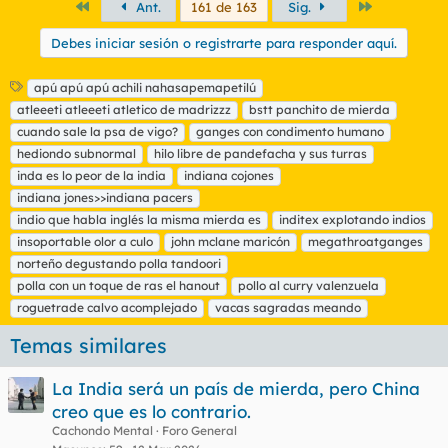
Primero
Último
Ant.
161 de 163
Sig.
Debes iniciar sesión o registrarte para responder aquí.
E
apú apú apú achili nahasapemapetilú
t
atleeeti atleeeti atletico de madrizzz
bstt panchito de mierda
i
cuando sale la psa de vigo?
ganges con condimento humano
q
hediondo subnormal
hilo libre de pandefacha y sus turras
u
inda es lo peor de la india
e
indiana cojones
t
indiana jones>>indiana pacers
a
indio que habla inglés la misma mierda es
inditex explotando indios
s
insoportable olor a culo
john mclane maricón
megathroatganges
norteño degustando polla tandoori
polla con un toque de ras el hanout
pollo al curry valenzuela
roguetrade calvo acomplejado
vacas sagradas meando
Temas similares
La India será un país de mierda, pero China
creo que es lo contrario.
Cachondo Mental
Foro General