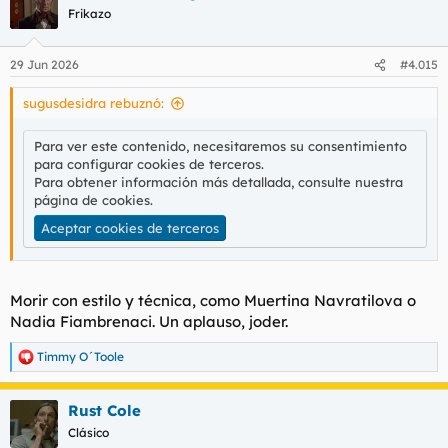
c
Frikazo
i
o
n
29 Jun 2026
#4.015
e
s
sugusdesidra rebuznó:
:
Para ver este contenido, necesitaremos su consentimiento
para configurar cookies de terceros.
Para obtener información más detallada, consulte nuestra
página de cookies
.
Aceptar cookies de terceros
Morir con estilo y técnica, como Muertina Navratilova o
Nadia Fiambrenaci. Un aplauso, joder.
Timmy O´Toole
R
e
a
Rust Cole
c
c
Clásico
i