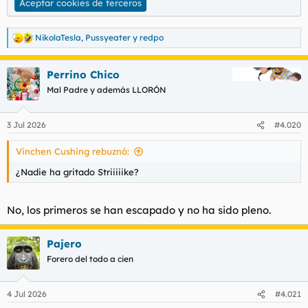
Aceptar cookies de terceros
NikolaTesla
,
Pussyeater
y
redpo
R
e
a
Perrino Chico
c
c
Mal Padre y además LLORÓN
i
o
n
3 Jul 2026
#4.020
e
s
Vinchen Cushing rebuznó:
:
¿Nadie ha gritado Striiiiike?
No, los primeros se han escapado y no ha sido pleno.
Pajero
Forero del todo a cien
4 Jul 2026
#4.021