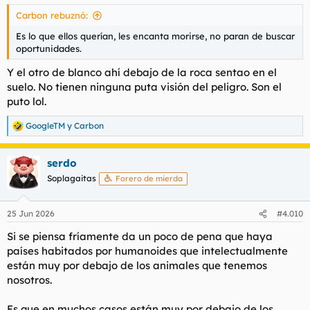
s
Carbon rebuznó:
:
Es lo que ellos querían, les encanta morirse, no paran de buscar
oportunidades.
Y el otro de blanco ahí debajo de la roca sentao en el
suelo. No tienen ninguna puta visión del peligro. Son el
puto lol.
GoogleTM
y
Carbon
R
e
a
serdo
c
c
Soplagaitas
Forero de mierda
i
o
n
25 Jun 2026
#4.010
e
s
Si se piensa fríamente da un poco de pena que haya
:
países habitados por humanoides que intelectualmente
están muy por debajo de los animales que tenemos
nosotros.
Es que en muchos casos están muy por debajo de los