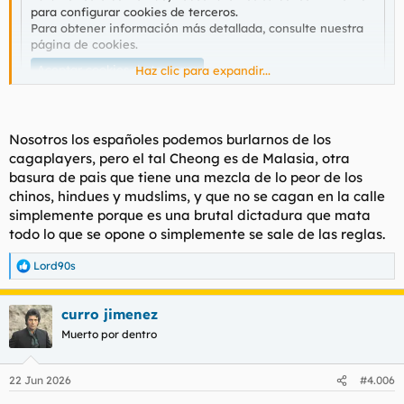
para configurar cookies de terceros.
Para obtener información más detallada, consulte nuestra
página de cookies
.
Aceptar cookies de terceros
Haz clic para expandir...
Nosotros los españoles podemos burlarnos de los
cagaplayers, pero el tal Cheong es de Malasia, otra
basura de pais que tiene una mezcla de lo peor de los
chinos, hindues y mudslims, y que no se cagan en la calle
simplemente porque es una brutal dictadura que mata
todo lo que se opone o simplemente se sale de las reglas.
Lord90s
R
e
a
curro jimenez
c
c
Muerto por dentro
i
o
n
22 Jun 2026
#4.006
e
s