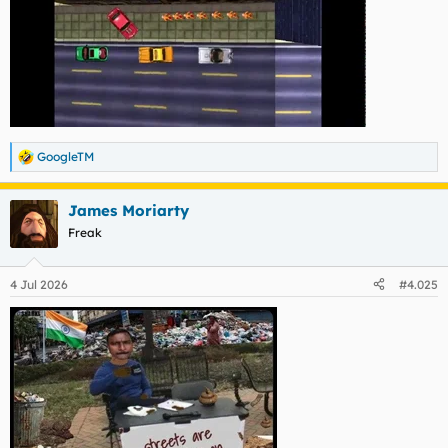
GoogleTM
R
e
a
James Moriarty
c
c
Freak
i
o
n
4 Jul 2026
#4.025
e
s
: