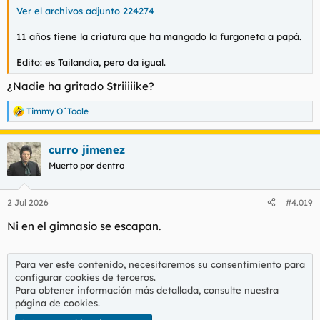
Ver el archivos adjunto 224274
11 años tiene la criatura que ha mangado la furgoneta a papá.
Edito: es Tailandia, pero da igual.
¿Nadie ha gritado Striiiiike?
Timmy O´Toole
R
e
a
curro jimenez
c
c
Muerto por dentro
i
o
n
2 Jul 2026
#4.019
e
s
Ni en el gimnasio se escapan.
:
Para ver este contenido, necesitaremos su consentimiento para
configurar cookies de terceros.
Para obtener información más detallada, consulte nuestra
página de cookies
.