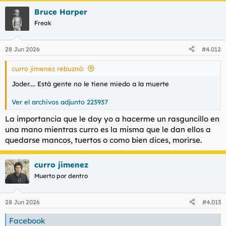
a
Bruce Harper
c
c
Freak
i
o
n
28 Jun 2026
#4.012
e
s
curro jimenez rebuznó:
:
Joder.... Está gente no le tiene miedo a la muerte
Ver el archivos adjunto 223937
La importancia que le doy yo a hacerme un rasguncillo en
una mano mientras curro es la misma que le dan ellos a
quedarse mancos, tuertos o como bien dices, morirse.
curro jimenez
Muerto por dentro
28 Jun 2026
#4.013
Facebook