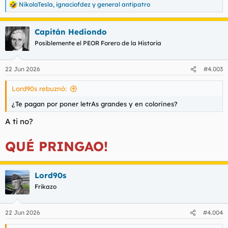
NikolaTesla
,
ignaciofdez
y
general antipatro
R
e
a
Capitán Hediondo
c
c
Posiblemente el PEOR Forero de la Historia
i
o
n
22 Jun 2026
#4.003
e
s
Lord90s rebuznó:
:
¿Te pagan por poner letrAs grandes y en colorines?
A ti no?
QUÉ PRINGAO!
Lord90s
Frikazo
22 Jun 2026
#4.004