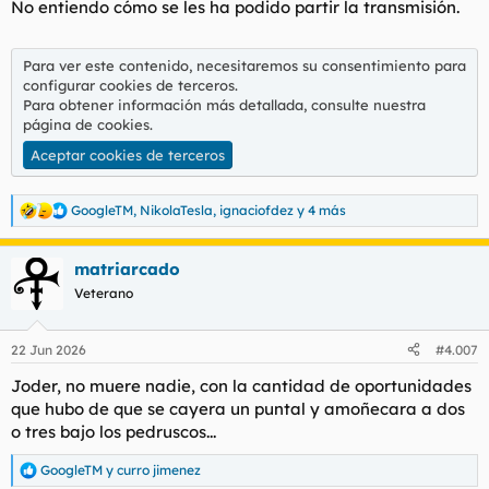
No entiendo cómo se les ha podido partir la transmisión.
:
Para ver este contenido, necesitaremos su consentimiento para
configurar cookies de terceros.
Para obtener información más detallada, consulte nuestra
página de cookies
.
Aceptar cookies de terceros
GoogleTM
,
NikolaTesla
,
ignaciofdez
y 4 más
R
e
a
matriarcado
c
c
Veterano
i
o
n
22 Jun 2026
#4.007
e
s
Joder, no muere nadie, con la cantidad de oportunidades
:
que hubo de que se cayera un puntal y amoñecara a dos
o tres bajo los pedruscos...
GoogleTM
y
curro jimenez
R