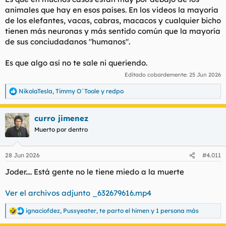
animales que hay en esos países. En los videos la mayoría
de los elefantes, vacas, cabras, macacos y cualquier bicho
tienen más neuronas y más sentido común que la mayoría
de sus conciudadanos "humanos".
Es que algo así no te sale ni queriendo.
Editado cobardemente:
25 Jun 2026
NikolaTesla
,
Timmy O´Toole
y
redpo
R
e
a
curro jimenez
c
c
Muerto por dentro
i
o
n
28 Jun 2026
#4.011
e
s
Joder.... Está gente no le tiene miedo a la muerte
:
Ver el archivos adjunto _632679616.mp4
ignaciofdez
,
Pussyeater
,
te parto el himen
y 1 persona más
R
e