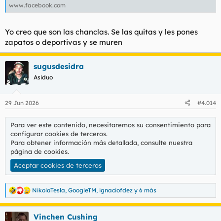
www.facebook.com
Yo creo que son las chanclas. Se las quitas y les pones
zapatos o deportivas y se muren
sugusdesidra
Asiduo
29 Jun 2026
#4.014
Para ver este contenido, necesitaremos su consentimiento para
configurar cookies de terceros.
Para obtener información más detallada, consulte nuestra
página de cookies
.
Aceptar cookies de terceros
NikolaTesla
,
GoogleTM
,
ignaciofdez
y 6 más
R
e
a
Vinchen Cushing
c