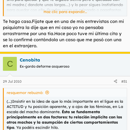
mi madre.( dandote unas largas....) y lo peor sigues instistiendo
para quedar con ella. Quedas como un pringado o pagafantas,
Haz clic para expandir...
si nosotros tuvieramos un estilo y no rebajarse a dar el primer
paso la cosa cambiaria mucho.
Te hago caso.Fíjate que en una de mis entrevistas con mi
psiquiatra la dije que en mi caso yo no pensaba
arrastrarme por una tía.Hace poco tuve mi última cita y
se lo confirmé contándola un caso que me pasó con una
en el extranjero.
Cenobita
C
Ex-gordo deforme asqueroso
29 Jul 2010
#31
resquemor rebuznó:
(...)Insistir en la idea de que lo más importante en el ligue es la
ACTITUD y tu posición aparente, y a ojos de las féminas, en
La
escala del macho dominante
.
Ésta se fundamenta
principalmente en dos factores: tu relación implícita con los
otros machos y la asumpción de ciertos comportamientos
tipo
. Ya podéis escindir hilo.