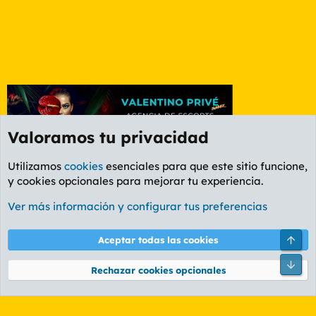
Valoramos tu privacidad
Utilizamos
cookies
esenciales para que este sitio funcione,
y cookies opcionales para mejorar tu experiencia.
Foro Rapiñas
Ver más información y configurar tus preferencias
Cookies
PL OLDSTYLE AMARILLO
Cambiar fuente
Español (ES)
Arri
Aceptar todas las cookies
Contáctanos
Términos y reglas
Política de privacidad
Ayuda
R
Pie
S
Rechazar cookies opcionales
S
®
Community platform by XenForo
© 2010-2026 XenForo Ltd.