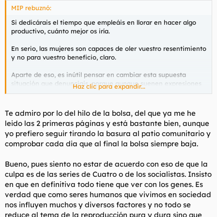
MIP rebuznó:
Si dedicárais el tiempo que empleáis en llorar en hacer algo
productivo, cuánto mejor os iría.
En serio, las mujeres son capaces de oler vuestro resentimiento
y no para vuestro beneficio, claro.
Aparte de eso, es inútil pensar en cambiar esta supuesta
situación que denunciais, porque aunque suenen expresiones
Haz clic para expandir...
como "la sociedad", "influencia de los medios y las series", etc.
al final esto no se va a arreglar colectivamente.
Te admiro por lo del hilo de la bolsa, del que ya me he
La mujer ya se ha dado cuenta de que ya puede hacer lo que
leido las 2 primeras páginas y está bastante bien, aunque
le sale del coño y
ya no hay vuelta atrás
.
yo prefiero seguir tirando la basura al patio comunitario y
comprobar cada dia que al final la bolsa siempre baja.
Lo que tenemos que hacer (tenéis, que yo ya lo hago) es
adaptaros al nuevo entorno, conseguir por todos los medios
que sean necesarios que esa nueva mujer se fije en vosotros,
Bueno, pues siento no estar de acuerdo con eso de que la
que lo va a hacer, porque no va a dejar de ser mujer nunca, y si
culpa es de las series de Cuatro o de los socialistas. Insisto
en vez de un puto niñato llorón se encuentra delante con un
en que en definitiva todo tiene que ver con los genes. Es
maromo hecho y derecho no dudéis que el éxito llegará tarde
verdad que como seres humanos que vivimos en sociedad
o temprano.
nos influyen muchos y diversos factores y no todo se
reduce al tema de la reproducción pura y dura sino que
Dejad ya de involucionar que cansáis. Que os tenga que decir