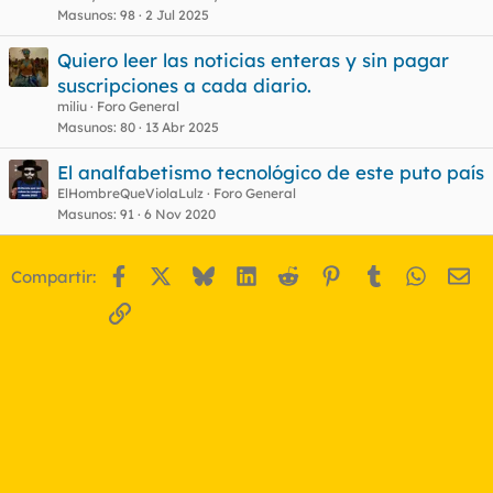
Masunos
98
2 Jul 2025
Quiero leer las noticias enteras y sin pagar
suscripciones a cada diario.
miliu
Foro General
Masunos
80
13 Abr 2025
El analfabetismo tecnológico de este puto país
ElHombreQueViolaLulz
Foro General
Masunos
91
6 Nov 2020
Facebook
X
Bluesky
LinkedIn
Reddit
Pinterest
Tumblr
WhatsA
Em
Compartir:
Enlace