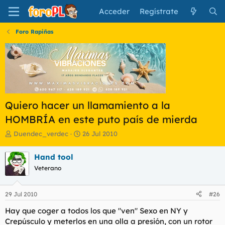
Acceder
Regístrate
Foro Rapiñas
Quiero hacer un llamamiento a la
HOMBRÍA en este puto país de mierda
I
F
Duendec_verdec
26 Jul 2010
n
e
i
c
Hand tool
c
h
Veterano
i
a
a
d
d
e
29 Jul 2010
#26
o
i
r
n
Hay que coger a todos los que "ven" Sexo en NY y
d
i
Crepúsculo y meterlos en una olla a presión, con un rotor
e
c