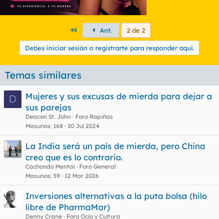
Primero
Ant.
2 de 2
Debes iniciar sesión o registrarte para responder aquí.
Temas similares
Mujeres y sus excusas de mierda para dejar a
D
sus parejas
Deacon St. John
Foro Rapiñas
Masunos
168
20 Jul 2024
La India será un país de mierda, pero China
creo que es lo contrario.
Cachondo Mental
Foro General
Masunos
59
12 Mar 2026
Inversiones alternativas a la puta bolsa (hilo
libre de PharmaMar)
Denny Crane
Foro Ocio y Cultura