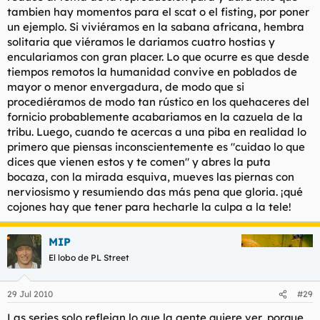
ésto un tío de mi edad es para hacéroslo mirar.
tambien hay momentos para el scat o el fisting, por poner
un ejemplo. Si viviéramos en la sabana africana, hembra
solitaria que viéramos le dariamos cuatro hostias y
enculariamos con gran placer. Lo que ocurre es que desde
tiempos remotos la humanidad convive en poblados de
mayor o menor envergadura, de modo que si
procediéramos de modo tan rústico en los quehaceres del
fornicio probablemente acabariamos en la cazuela de la
tribu. Luego, cuando te acercas a una piba en realidad lo
primero que piensas inconscientemente es "cuidao lo que
dices que vienen estos y te comen" y abres la puta
bocaza, con la mirada esquiva, mueves las piernas con
nerviosismo y resumiendo das más pena que gloria. ¡qué
cojones hay que tener para hecharle la culpa a la tele!
MIP
El lobo de PL Street
29 Jul 2010
#29
Las series solo reflejan lo que la gente quiere ver, porque