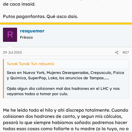
de caca insaid.
l
i
t
o
e
Putos paganfantas. Qué asco dais.
m
a
resquemor
R
Frikazo
29 Jul 2010
#27
Tunak Tunak Tun rebuznó:
Sexo en Nueva York, Mujeres Desesperadas, Crepusculo, Fisica
y Quimica, SuperPop, Loka, los anuncios de Tampax......
Ojala algun dia colisionen mal dos hadrones en el LHC y nos
vayamos todos a tomar por culo.
Me he leido todo el hilo y ahí discrepo totalmente. Cuando
colisionen dos hadrones de canto, y segun mis cálculos,
pasará lo que siempre habiamos soñado: podremos hacer
todas esas cosas como follarte a tu madre (a la tuya, no a