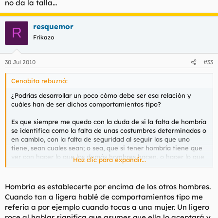
no da la talla...
resquemor
R
Frikazo
30 Jul 2010
#33
Cenobita rebuznó:
¿Podrías desarrollar un poco cómo debe ser esa relación y
cuáles han de ser dichos comportamientos tipo?
Es que siempre me quedo con la duda de si la falta de hombría
se identifica como la falta de unas costumbres determinadas o
en cambio, con la falta de seguridad al seguir las que uno
tiene, sean cuales sean; o sea, que si tener hombría tiene que
ver con hacer lo que los demás hombres hacen, o hacer lo que
Haz clic para expandir...
me salga de los cojones pero con total seguridad al hacerlo y
sin darle cuentas a nadie.
Hombría es establecerte por encima de los otros hombres.
Cuando tan a ligera hablé de comportamientos tipo me
referia a por ejemplo cuando tocas a una mujer. Un ligero
roce al hablar significa que asumes que ella lo aceptará y