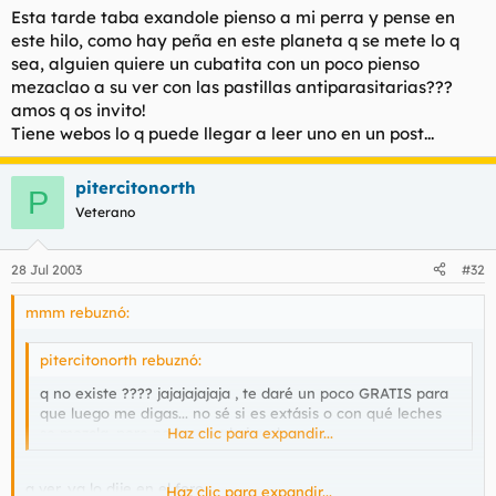
Esta tarde taba exandole pienso a mi perra y pense en
este hilo, como hay peña en este planeta q se mete lo q
sea, alguien quiere un cubatita con un poco pienso
mezaclao a su ver con las pastillas antiparasitarias???
amos q os invito!
Tiene webos lo q puede llegar a leer uno en un post...
pitercitonorth
P
Veterano
28 Jul 2003
#32
mmm rebuznó:
pitercitonorth rebuznó:
q no existe ???? jajajajajaja , te daré un poco GRATIS para
que luego me digas... no sé si es extásis o con qué leches
se mezcla, pero no hay nada igual.
Haz clic para expandir...
a ver, ya lo dije en el foro...
Haz clic para expandir...