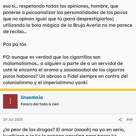
eso si... respetando todas las opiniones, hombre, que
ponerse a psicoanalizar las personalidades de los pavos
que no opinan igual que tú (para desprestigiarlos)
utilizando la bola mágica de la Bruja Avería no me parece
de recibo...
Paz pa tós
PD: aunque es verdad que los cigarrillos son
malomalísimos... a alguien a parte de a un servidol de
usté le encanta el aroma y saaaaaabol de los cigarros
puros habanos? Un abraso a Fidel siempre en contra del
colonialimmo y el imperialimmo yanki
Insomnio
I
Forero del todo a cien
29 Jul 2003
#49
¿la peor de las drogas? El amor (ooooh) na ya en serio,
kualkiera a la ke le pongan gasolina para hacer ke