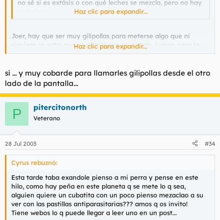
no sé si es extásis o con qué leches se mezcla, pero no hay
nada igual.
Haz clic para expandir...
Joer, hay que ser muy gilipollas para meterse algo que ni
siquiera se sabe que es ni con que se mezcla. Luego pasa lo
Haz clic para expandir...
que pasa....
:
sí ... y muy cobarde para llamarles gilipollas desde el otro
lado de la pantalla...
pitercitonorth
P
Veterano
28 Jul 2003
#34
Cyrus rebuznó:
Esta tarde taba exandole pienso a mi perra y pense en este
hilo, como hay peña en este planeta q se mete lo q sea,
alguien quiere un cubatita con un poco pienso mezaclao a su
ver con las pastillas antiparasitarias??? amos q os invito!
Tiene webos lo q puede llegar a leer uno en un post...