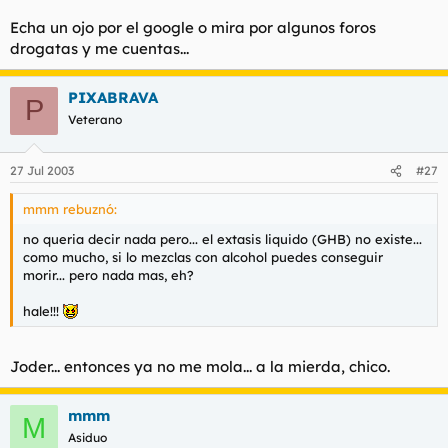
t
o
e
Echa un ojo por el google o mira por algunos foros
m
drogatas y me cuentas...
a
PIXABRAVA
P
Veterano
27 Jul 2003
#27
mmm rebuznó:
no queria decir nada pero... el extasis liquido (GHB) no existe...
como mucho, si lo mezclas con alcohol puedes conseguir
morir... pero nada mas, eh?
hale!!!
Joder... entonces ya no me mola... a la mierda, chico.
mmm
M
Asiduo