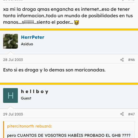
xa mi la droga qmas engancha es internet...eso de tener
tanta informacion..todo un mundo de posibilidades en tus
manos....siiiiiiii...siento el poder....
HerrPeter
Asiduo
28 Jul 2003
#46
Esto si es droga y lo demas son mariconadas.
h e l l b o y
H
Guest
29 Jul 2003
#47
pitercitonorth rebuznó:
pero CUANTOS DE VOSOTROS HABÉIS PROBADO EL GHB ????