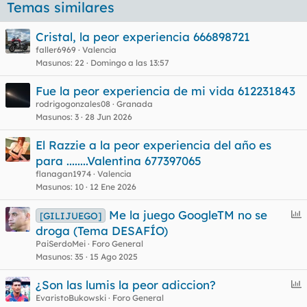
Temas similares
Cristal, la peor experiencia 666898721
faller6969
Valencia
Masunos
22
Domingo a las 13:57
Fue la peor experiencia de mi vida 612231843
rodrigogonzales08
Granada
Masunos
3
28 Jun 2026
El Razzie a la peor experiencia del año es
para ........Valentina 677397065
flanagan1974
Valencia
Masunos
10
12 Ene 2026
E
Me la juego GoogleTM no se
[GILIJUEGO]
n
droga (Tema DESAFÍO)
c
PaiSerdoMei
Foro General
u
Masunos
35
15 Ago 2025
e
E
¿Son las lumis la peor adiccion?
s
n
EvaristoBukowski
Foro General
t