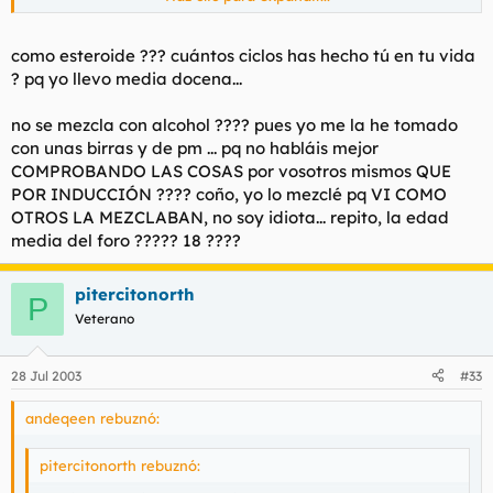
el GHB no es extasis, es un tranquilizante para caballos y
tambien se usa como esteroide anabolico... si lo mezclas con
alcohol tienes casi todas las papeletas para una parada
como esteroide ??? cuántos ciclos has hecho tú en tu vida
cardiorespiratoria...
? pq yo llevo media docena...
una vez mas... INFORMACION
no se mezcla con alcohol ???? pues yo me la he tomado
con unas birras y de pm ... pq no habláis mejor
COMPROBANDO LAS COSAS por vosotros mismos QUE
POR INDUCCIÓN ???? coño, yo lo mezclé pq VI COMO
OTROS LA MEZCLABAN, no soy idiota... repito, la edad
media del foro ????? 18 ????
pitercitonorth
P
Veterano
28 Jul 2003
#33
andeqeen rebuznó:
pitercitonorth rebuznó: