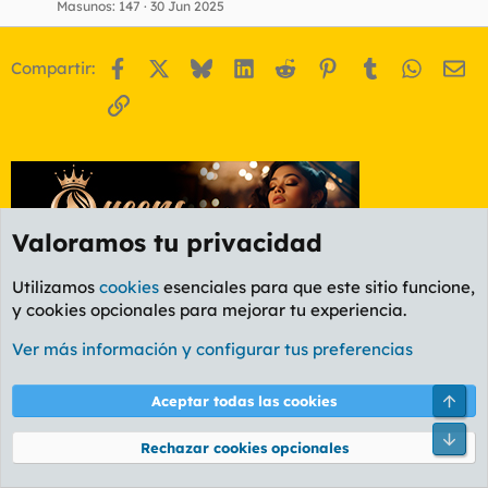
Masunos
147
30 Jun 2025
c
u
e
Facebook
X
Bluesky
LinkedIn
Reddit
Pinterest
Tumblr
WhatsA
Em
Compartir:
s
t
Enlace
Valoramos tu privacidad
Utilizamos
cookies
esenciales para que este sitio funcione,
y cookies opcionales para mejorar tu experiencia.
Foro General
Ver más información y configurar tus preferencias
Cookies
PL OLDSTYLE AMARILLO
Cambiar fuente
Español (ES)
Arri
Aceptar todas las cookies
Contáctanos
Términos y reglas
Política de privacidad
Ayuda
R
Pie
S
Rechazar cookies opcionales
S
®
Community platform by XenForo
© 2010-2026 XenForo Ltd.