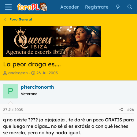
Acceder
Regístrate
Foro General
La peor droga es....
I
F
andeqeen
26 Jul 2003
n
e
i
c
pitercitonorth
P
c
h
Veterano
i
a
a
d
d
e
27 Jul 2003
#26
o
i
r
n
q no existe ???? jajajajajaja , te daré un poco GRATIS para
d
i
que luego me digas... no sé si es extásis o con qué leches
e
c
se mezcla, pero no hay nada igual.
l
i