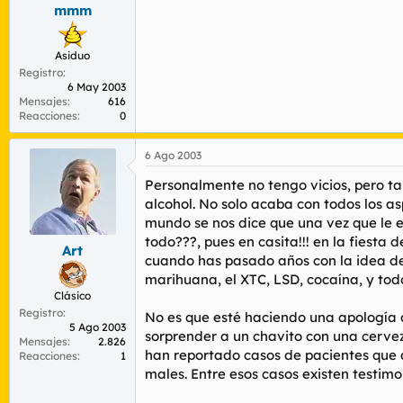
mmm
Asiduo
Registro
6 May 2003
Mensajes
616
Reacciones
0
6 Ago 2003
Personalmente no tengo vicios, pero ta
alcohol. No solo acaba con todos los a
mundo se nos dice que una vez que le e
todo???, pues en casita!!! en la fiesta 
Art
cuando has pasado años con la idea de q
marihuana, el XTC, LSD, cocaína, y tod
Clásico
Registro
No es que esté haciendo una apología 
5 Ago 2003
sorprender a un chavito con una cerve
Mensajes
2.826
han reportado casos de pacientes que
Reacciones
1
males. Entre esos casos existen testim