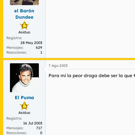
el Barón
Dundee
Asiduo
Registro
28 May 2003
Mensajes
629
Reacciones
1
7 Ago 2003
Para mi la peor droga debe ser la que to
El Puma
Asiduo
Registro
16 Jul 2003
Mensajes
717
Reacciones
0