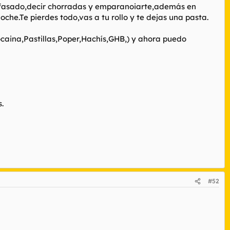
sfasado,decir chorradas y emparanoiarte,además en
che.Te pierdes todo,vas a tu rollo y te dejas una pasta.
caina,Pastillas,Poper,Hachís,GHB,) y ahora puedo
.
#52