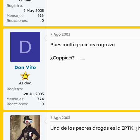
Registro
6 May 2003
Mensajes
616
Reacciones
0
7 Ago 2003
D
Pues molti graccias ragazzo
¿Cappicci?...........
Don Vito
Asiduo
Registro
28 Jul 2003
Mensajes
774
Reacciones
0
7 Ago 2003
Una de las peores drogas es la IPTK. ¿No