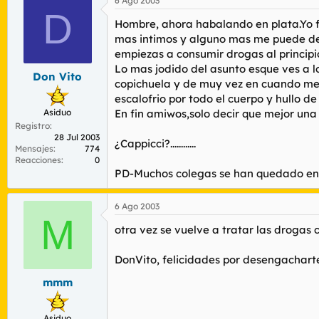
6 Ago 2003
D
Hombre, ahora habalando en plata.Yo f
mas intimos y alguno mas me puede des
empiezas a consumir drogas al principio
Lo mas jodido del asunto esque ves a
Don Vito
copichuela y de muy vez en cuando me f
escalofrio por todo el cuerpo y hullo d
Asiduo
En fin amiwos,solo decir que mejor una 
Registro
28 Jul 2003
¿Cappicci?............
Mensajes
774
Reacciones
0
PD-Muchos colegas se han quedado en e
6 Ago 2003
M
otra vez se vuelve a tratar las drogas 
DonVito, felicidades por desengacharte
mmm
Asiduo