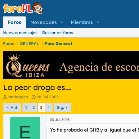
Foros
Novedades
Miembros
Nuevos mensajes
Buscar en foros
Foros
GENERAL
Foro General
La peor droga es....
I
F
andeqeen
26 Jul 2003
n
e
Ant.
1
2
3
4
Sig.
i
c
c
h
i
a
30 Jul 2003
a
E
d
Yo he probado el GHB,y al igual que el 
d
e
o
i