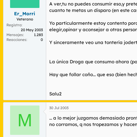
r
n
A ver,tu no puedes consumir eso,y pr
d
i
cuanto te metas un disparo (en este cas
Er_Morri
e
c
l
i
Veterano
Yo particularmente estoy contento por
t
o
Registro
elegir,opinar y aconsejar a otras perso
e
20 May 2003
Mensajes
1.283
m
Reacciones
0
a
Y sinceramente veo una tonteria joder
La única Droga que consumo ahora (por
Hay que follar coño... que eso (bien hech
Salu2
30 Jul 2003
M
... a lo mejor juzgamos demasiado pronto
no corramos, q nos tropezamos y hacem