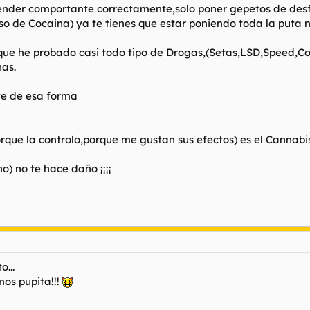
etender comportante correctamente,solo poner gepetos de de
o de Cocaina) ya te tienes que estar poniendo toda la puta no
que he probado casi todo tipo de Drogas,(Setas,LSD,Speed,Co
nas.
te de esa forma
que la controlo,porque me gustan sus efectos) es el Cannabis
o) no te hace daño ¡¡¡¡
...
os pupita!!!