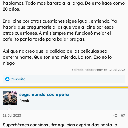
hablamos. Todo mas barato a la larga. De esto hace como
20 años.
Ir al cine por otras cuestiones sigue igual, entiendo. Ya
habría que preguntarle a los que van al cine por esas
otras cuestiones. A mi siempre me funcionó mejor el
cafelito por la tarde para bajar bragas.
Así que no creo que la calidad de las películas sea
determinante. Que son una mierda. Lo son. Eso no lo
niego.
Editado cobardemente:
12 Jul 2023
Cenobita
R
e
a
segismundo sociopata
c
c
Freak
i
o
n
12 Jul 2023
#7
e
s
Superhéroes cansinos , franquicias exprimidas hasta la
: