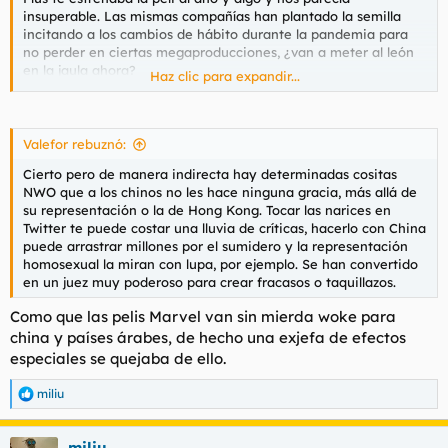
insuperable. Las mismas compañías han plantado la semilla
incitando a los cambios de hábito durante la pandemia para
no perder en ciertas megaproducciones, ¿van a meter al león
en la jaula ahora?
Haz clic para expandir...
Cierto pero de manera indirecta hay determinadas cositas
Valefor rebuznó:
NWO que a los chinos no les hace ninguna gracia, más allá de
Cierto pero de manera indirecta hay determinadas cositas
su representación o la de Hong Kong. Tocar las narices en
NWO que a los chinos no les hace ninguna gracia, más allá de
Twitter te puede costar una lluvia de críticas, hacerlo con China
su representación o la de Hong Kong. Tocar las narices en
puede arrastrar millones por el sumidero y la representación
Twitter te puede costar una lluvia de críticas, hacerlo con China
homosexual la miran con lupa, por ejemplo. Se han convertido
puede arrastrar millones por el sumidero y la representación
en un juez muy poderoso para crear fracasos o taquillazos.
homosexual la miran con lupa, por ejemplo. Se han convertido
en un juez muy poderoso para crear fracasos o taquillazos.
Como que las pelis Marvel van sin mierda woke para
china y países árabes, de hecho una exjefa de efectos
especiales se quejaba de ello.
miliu
R
e
a
miliu
c