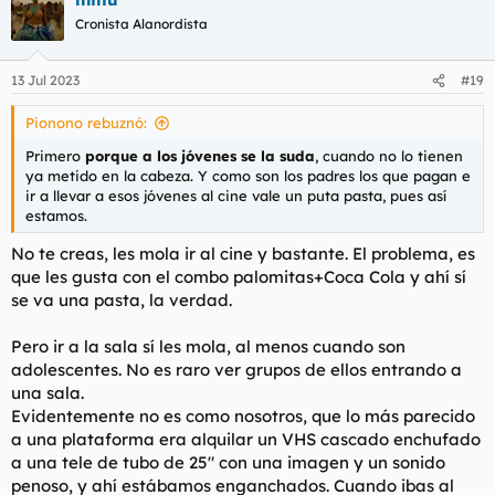
c
Cronista Alanordista
i
o
n
13 Jul 2023
#19
e
s
Pionono rebuznó:
:
Primero
porque a los jóvenes se la suda
, cuando no lo tienen
ya metido en la cabeza. Y como son los padres los que pagan e
ir a llevar a esos jóvenes al cine vale un puta pasta, pues así
estamos.
No te creas, les mola ir al cine y bastante. El problema, es
que les gusta con el combo palomitas+Coca Cola y ahí sí
se va una pasta, la verdad.
Pero ir a la sala sí les mola, al menos cuando son
adolescentes. No es raro ver grupos de ellos entrando a
una sala.
Evidentemente no es como nosotros, que lo más parecido
a una plataforma era alquilar un VHS cascado enchufado
a una tele de tubo de 25" con una imagen y un sonido
penoso, y ahí estábamos enganchados. Cuando ibas al