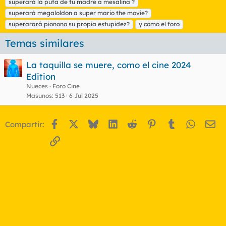
superará la puta de tu madre a mesalina ?
superará megaloldon a super mario the movie?
superarará pionono su propia estupidez?
y como el foro
Temas similares
La taquilla se muere, como el cine 2024
Edition
Nueces
Foro Cine
Masunos
513
6 Jul 2025
Facebook
X
Bluesky
LinkedIn
Reddit
Pinterest
Tumblr
WhatsA
Em
Compartir:
Enlace