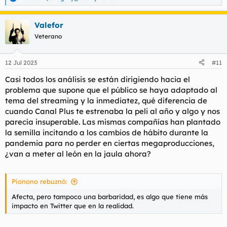
R
e
a
Valefor
c
c
Veterano
i
o
n
12 Jul 2023
#11
e
s
Casi todos los análisis se están dirigiendo hacia el
:
problema que supone que el público se haya adaptado al
tema del streaming y la inmediatez, qué diferencia de
cuando Canal Plus te estrenaba la peli al año y algo y nos
parecía insuperable. Las mismas compañías han plantado
la semilla incitando a los cambios de hábito durante la
pandemia para no perder en ciertas megaproducciones,
¿van a meter al león en la jaula ahora?
Pionono rebuznó:
Afecta, pero tampoco una barbaridad, es algo que tiene más
impacto en Twitter que en la realidad.