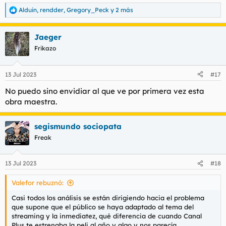
Alduin
,
rendder
,
Gregory_Peck
y 2 más
R
e
a
Jaeger
c
c
Frikazo
i
o
n
13 Jul 2023
#17
e
s
No puedo sino envidiar al que ve por primera vez esta
:
obra maestra.
segismundo sociopata
Freak
13 Jul 2023
#18
Valefor rebuznó:
Casi todos los análisis se están dirigiendo hacia el problema
que supone que el público se haya adaptado al tema del
streaming y la inmediatez, qué diferencia de cuando Canal
Plus te estrenaba la peli al año y algo y nos parecía