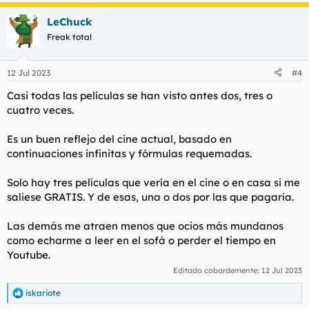
e
a
LeChuck
c
c
Freak total
i
o
n
12 Jul 2023
#4
e
s
Casi todas las películas se han visto antes dos, tres o
:
cuatro veces.
Es un buen reflejo del cine actual, basado en
continuaciones infinitas y fórmulas requemadas.
Solo hay tres películas que vería en el cine o en casa si me
saliese GRATIS. Y de esas, una o dos por las que pagaría.
Las demás me atraen menos que ocios más mundanos
como echarme a leer en el sofá o perder el tiempo en
Youtube.
Editado cobardemente:
12 Jul 2023
iskariote
R
e