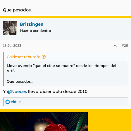
Que pesados...
Britzingen
Muerto por dentro+
13 Jul 2023
#25
Caldoset rebuznó:
Llevo oyendo "que el cine se muere" desde los tiempos del
VHS.
Que pesados...
Y
@Nueces
lleva diciéndolo desde 2010.
Alduin
R
e
a
c
c
i