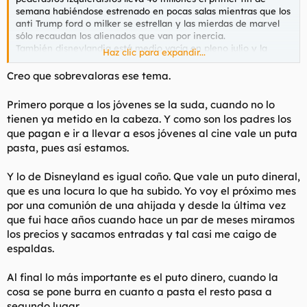
semana habiéndose estrenado en pocas salas mientras que los
anti Trump ford o milker se estrellan y las mierdas de marvel
sólo recaudan los alienados que van por inercia.
También disneylandia está medio vacía en pleno julio y la
Haz clic para expandir...
cerveza que dio su voz a un travelo ha pasado de ser la más
vendida en usa a ser la 14.
Creo que sobrevaloras ese tema.
Todavía falta tiempo para que sea lo que merecen pero los
Primero porque a los jóvenes se la suda, cuando no lo
boicots funcionan.
tienen ya metido en la cabeza. Y como son los padres los
que pagan e ir a llevar a esos jóvenes al cine vale un puta
pasta, pues así estamos.
Y lo de Disneyland es igual coño. Que vale un puto dineral,
que es una locura lo que ha subido. Yo voy el próximo mes
por una comunión de una ahijada y desde la última vez
que fui hace años cuando hace un par de meses miramos
los precios y sacamos entradas y tal casi me caigo de
espaldas.
Al final lo más importante es el puto dinero, cuando la
cosa se pone burra en cuanto a pasta el resto pasa a
segundo lugar.