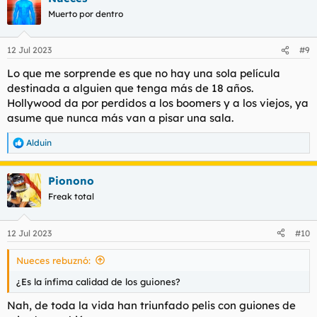
Muerto por dentro
12 Jul 2023
#9
Lo que me sorprende es que no hay una sola película
destinada a alguien que tenga más de 18 años.
Hollywood da por perdidos a los boomers y a los viejos, ya
asume que nunca más van a pisar una sala.
Alduin
R
e
a
Pionono
c
c
Freak total
i
o
n
12 Jul 2023
#10
e
s
Nueces rebuznó:
:
¿Es la ínfima calidad de los guiones?
Nah, de toda la vida han triunfado pelis con guiones de