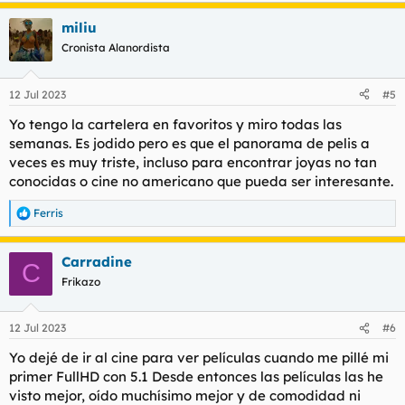
a
miliu
c
c
Cronista Alanordista
i
o
n
12 Jul 2023
#5
e
s
Yo tengo la cartelera en favoritos y miro todas las
:
semanas. Es jodido pero es que el panorama de pelis a
veces es muy triste, incluso para encontrar joyas no tan
conocidas o cine no americano que pueda ser interesante.
Ferris
R
e
a
Carradine
c
C
c
Frikazo
i
o
n
12 Jul 2023
#6
e
s
Yo dejé de ir al cine para ver películas cuando me pillé mi
:
primer FullHD con 5.1 Desde entonces las películas las he
visto mejor, oído muchísimo mejor y de comodidad ni