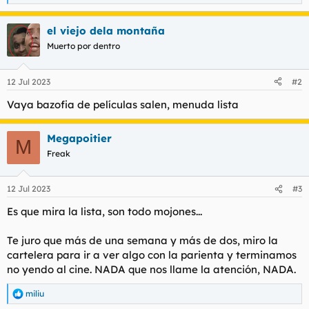
e
a
el viejo dela montaña
c
c
Muerto por dentro
i
o
n
12 Jul 2023
#2
e
s
Vaya bazofia de películas salen, menuda lista
:
Megapoitier
M
Freak
12 Jul 2023
#3
Es que mira la lista, son todo mojones...
Te juro que más de una semana y más de dos, miro la
cartelera para ir a ver algo con la parienta y terminamos
no yendo al cine. NADA que nos llame la atención, NADA.
miliu
R