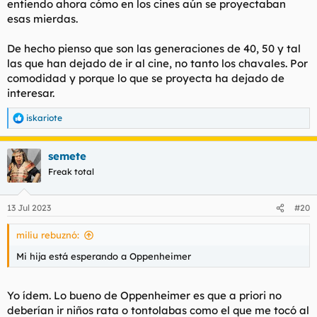
entiendo ahora cómo en los cines aún se proyectaban
esas mierdas.
De hecho pienso que son las generaciones de 40, 50 y tal
las que han dejado de ir al cine, no tanto los chavales. Por
comodidad y porque lo que se proyecta ha dejado de
interesar.
iskariote
R
e
a
semete
c
c
Freak total
i
o
n
13 Jul 2023
#20
e
s
miliu rebuznó:
:
Mi hija está esperando a Oppenheimer
Yo ídem. Lo bueno de Oppenheimer es que a priori no
deberían ir niños rata o tontolabas como el que me tocó al