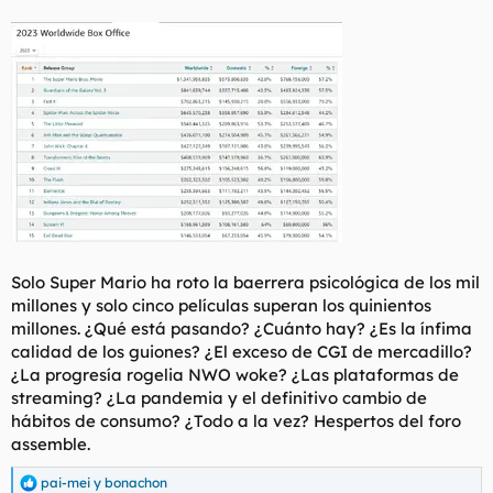
t
o
e
m
a
Solo Super Mario ha roto la baerrera psicológica de los mil
millones y solo cinco películas superan los quinientos
millones. ¿Qué está pasando? ¿Cuánto hay? ¿Es la ínfima
calidad de los guiones? ¿El exceso de CGI de mercadillo?
¿La progresía rogelia NWO woke? ¿Las plataformas de
streaming? ¿La pandemia y el definitivo cambio de
hábitos de consumo? ¿Todo a la vez? Hespertos del foro
assemble.
pai-mei
y
bonachon
R