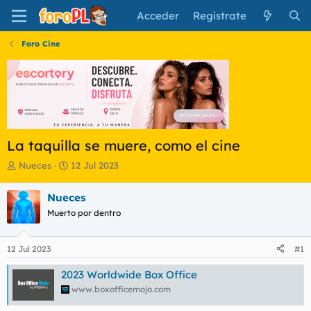
Acceder
Regístrate
Foro Cine
La taquilla se muere, como el cine
I
F
Nueces
12 Jul 2023
n
e
i
c
Nueces
c
h
Muerto por dentro
i
a
a
d
d
e
12 Jul 2023
#1
o
i
r
n
2023 Worldwide Box Office
d
i
www.boxofficemojo.com
e
c
l
i