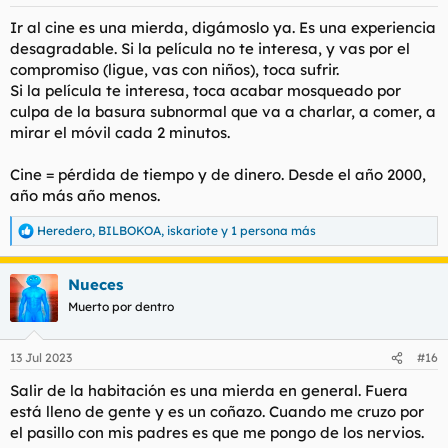
e
s
Ir al cine es una mierda, digámoslo ya. Es una experiencia
:
desagradable. Si la película no te interesa, y vas por el
compromiso (ligue, vas con niños), toca sufrir.
Si la película te interesa, toca acabar mosqueado por
culpa de la basura subnormal que va a charlar, a comer, a
mirar el móvil cada 2 minutos.
Cine = pérdida de tiempo y de dinero. Desde el año 2000,
año más año menos.
Heredero
,
BILBOKOA
,
iskariote
y 1 persona más
R
e
a
Nueces
c
c
Muerto por dentro
i
o
n
13 Jul 2023
#16
e
s
Salir de la habitación es una mierda en general. Fuera
:
está lleno de gente y es un coñazo. Cuando me cruzo por
el pasillo con mis padres es que me pongo de los nervios.