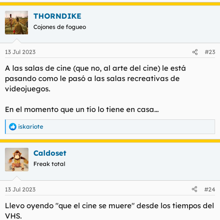
e
a
THORNDIKE
c
c
Cojones de fogueo
i
o
n
13 Jul 2023
#23
e
s
A las salas de cine (que no, al arte del cine) le está
:
pasando como le pasó a las salas recreativas de
videojuegos.
En el momento que un tío lo tiene en casa...
iskariote
R
e
a
Caldoset
c
c
Freak total
i
o
n
13 Jul 2023
#24
e
s
Llevo oyendo "que el cine se muere" desde los tiempos del
:
VHS.