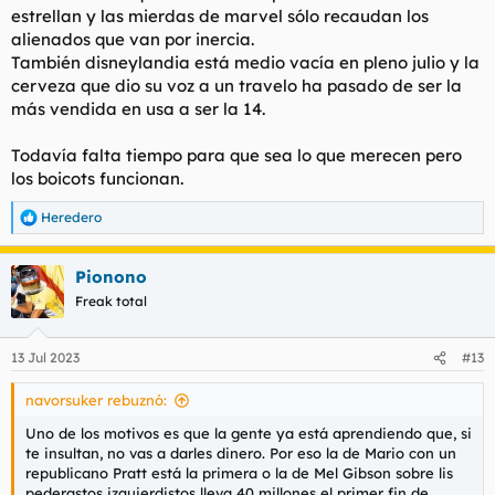
estrellan y las mierdas de marvel sólo recaudan los
alienados que van por inercia.
También disneylandia está medio vacía en pleno julio y la
cerveza que dio su voz a un travelo ha pasado de ser la
más vendida en usa a ser la 14.
Todavía falta tiempo para que sea lo que merecen pero
los boicots funcionan.
Heredero
R
e
a
Pionono
c
c
Freak total
i
o
n
13 Jul 2023
#13
e
s
navorsuker rebuznó:
:
Uno de los motivos es que la gente ya está aprendiendo que, si
te insultan, no vas a darles dinero. Por eso la de Mario con un
republicano Pratt está la primera o la de Mel Gibson sobre lis
pederastos izquierdistos lleva 40 millones el primer fin de