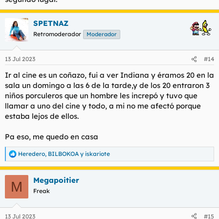
SPETNAZ
Retromoderador
Moderador
13 Jul 2023
#14
Ir al cine es un coñazo, fui a ver Indiana y éramos 20 en la
sala un domingo a las 6 de la tarde,y de los 20 entraron 3
niños porculeros que un hombre les increpó y tuvo que
llamar a uno del cine y todo, a mi no me afectó porque
estaba lejos de ellos.
Pa eso, me quedo en casa
Heredero
,
BILBOKOA
y
iskariote
R
e
a
Megapoitier
c
M
c
Freak
i
o
n
13 Jul 2023
#15