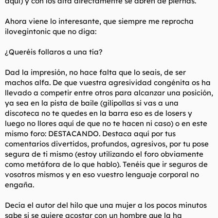
aquí) y con los alfa directamente se abren de piernas.
final va a ser muy destructivo para todas ellas porque con el
tiempo, a medida que maduran, los hombres ya pasaran un
Ahora viene lo interesante, que siempre me reprocha
kilo de hacer el esfuerzo de buscar relaciones sexuales y tomar
todos los riesgos, y que encima no se les recompense su
ilovegintonic que no diga:
esfuerzo ni en una fracción.
Supongo que lo mejor que puedes aprender es que las mujeres
¿Queréis follaros a una tía?
en realidad no tienen ningún poder en la vida. El poder de
verdad es la habilidad de usar el poder pero también de
Dad la impresión, no hace falta que lo seais, de ser
contenerse. Ahi es dónde fallan las hembras. Desde luego que
machos alfa. De que vuestra agresividad congénita os ha
se han vuelto unas expertas en usarlo: pero la parte de
contenerse ni saben que existe.
llevado a competir entre otros para alcanzar una posición,
ya sea en la pista de baile (gilipollas si vas a una
A las mujeres se las incita a ser liberadas sexualmente, y
discoteca no te quedes en la barra eso es de losers y
después se las enseña que deben sofocar la sexualidad de su
luego no llores aquí de que no te hacen ni caso) o en este
hombre.
mismo foro: DESTACANDO. Destaca aquí por tus
comentarios divertidos, profundos, agresivos, por tu pose
Lo más gracioso es que tantas mujeres se gasten tanta pasta
comprando ropa, zapatos, maquillaje, perfume, productos para
segura de ti mismo (estoy utilizando el foro obviamente
el pelo, etc. para enlobarse todas y asi causar impulsos
como metáfora de lo que hablo). Tenéis que ir seguros de
sexuales en los hombres, y desde que pescan a uno, se quejan
vosotros mismos y en eso vuestro lenguaje corporal no
de que los hombres quieren sexo a todas horas. ¡Que
engaña.
publicidad más engañosa! Si quieres un chico que este
interesado en otra cosa que no sea sexo... ¿Que tal si vistes de
Decía el autor del hilo que una mujer a los pocos minutos
manera más conservadora, te lees un par de libros para llenar
tu cabeza vacia con algo, y tratas de tener una conversación
sabe si se quiere acostar con un hombre que la ha