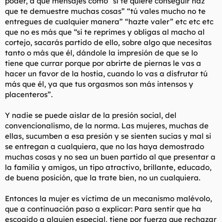
poder, a que mensajes como “si te quiere conseguir haz
que te demuestre muchas cosas” “tú vales mucho no te
Recuerda que los hombres no obtienen estatus social
entregues de cualquier manera” “hazte valer” etc etc etc
rechazando a las mujeres, pero las mujeres si obtienen estatus
que no es más que “si te reprimes y obligas al macho al
rechazando a los hombres. Aveces rechazan a los hombres
cortejo, sacarás partido de ello, sobre algo que necesitas
como deporte, para impresionar a sus amigas, o para
satisfacer su ego y su sentido de superioridad.
tanto o más que él, dándole la impresión de que se lo
tiene que currar porque por abrirte de piernas le vas a
Pienso que alomejor hay algunas pocas mujeres que echan de
hacer un favor de la hostia, cuando lo vas a disfrutar tú
menos los tiempos en que los hombres no tenian miedo de ir a
más que él, ya que tus orgasmos son más intensos y
hablarlas o serles amables, pero que le vamos a hacer, tarde o
placenteros”.
temprano los hombres tenían que aprender que no vale la
pena tratar bien a alguien que lo más probable será que se
porte como una zorra contigo.
Y nadie se puede aislar de la presión social, del
convencionalismo, de la norma. Las mujeres, muchas de
------------------------------------
ellas, sucumben a esa presión y se sienten sucias y mal si
Obtener atención de los hombres es el equivalente femenino
se entregan a cualquiera, que no las haya demostrado
de "marcar un gol". Para el hombre medio, echar un polvo con
muchas cosas y no sea un buen partido al que presentar a
una mujer es lo que le afirma que es atractivo y deseable. Un
la familia y amigos, un tipo atractivo, brillante, educado,
hombre que consigue que una mujer se desnude con él se
siente bien, porque se siente validado.
de buena posición, que la trate bien, no un cualquiera.
Para una mujer, lo único que le hace falta es saber que la
Entonces la mujer es víctima de un mecanismo malévolo,
deseas. Eso es todo. Una vez la miras (o intentas no mirarla),
que a continuación paso a explicar: Para sentir que ha
de esa manera que dice "eres preciosa", ella sabe que podria
escogido a alguien especial, tiene por fuerza que rechazar
tenerte si le da la gana. Le reafirma que su sexualidad vale