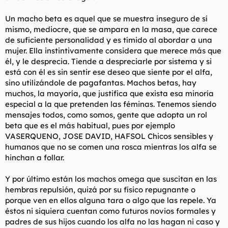
hablan de las relaciones en términos de quién manda? Eso es
porque las mujeres están obsesionadas con el poder y el
Un macho beta es aquel que se muestra inseguro de sí
control y tratan de mantenerlo por mucho que lo nieguen,
mismo, mediocre, que se ampara en la masa, que carece
incluso a si mismas. Ahora, considerando que lo que en
realidad quieren las mujeres es un hombre que gane más pasta
de suficiente personalidad y es tímido al abordar a una
que ellas y que además sea lo bastante fuerte para
mujer. Ella instintivamente considera que merece más que
mantenerse en el control (porque las mujeres no respetan a los
él, y le desprecia. Tiende a despreciarle por sistema y si
"chicos buenos" perdedores que ni son asertivos ni agresivos
está con él es sin sentir ese deseo que siente por el alfa,
para mantener el control con dos cojones)… sólo se trata de
sino utilizándole de pagafantas. Machos betas, hay
asentar su lugar y mantener su poder. Al mismo tiempo
muchos, la mayoría, que justifica que exista esa minoría
convencen a la sociedad entera de que ellas todavia son estas
pequeñas criaturas desamparadas que necesitan ser
especial a la que pretenden las féminas. Tenemos siendo
protegidas.
mensajes todos, como somos, gente que adopta un rol
La manera en que las mujeres mantienen su absoluto control
beta que es el más habitual, pues por ejemplo
sobre la relación es manteniendo un ambiente
VASERQUENO, JOSE DAVID, HAFSOL Chicos sensibles y
emocionalmente hiriente (o amenazando constantemente con
humanos que no se comen una rosca mientras los alfa se
dartelo).
hinchan a follar.
La "calidez" y la "feminidad" ya ni existen en la mujer
moderna. Esas cualidades ahora se asocian con ser una
Y por último están los machos omega que suscitan en las
"chacha" ama de casa, y si una mujer no se pasa cada segundo
hembras repulsión, quizá por su físico repugnante o
de su vida peleandose con, criticando a, o discutiendo con un
porque ven en ellos alguna tara o algo que las repele. Ya
hombre entonces todas las demás se aseguran de criticarla y
éstos ni siquiera cuentan como futuros novios formales y
amargarla la vida. Desde principios de los 90, las citas no han
padres de sus hijos cuando los alfa no las hagan ni caso y
sido más que batallas de control prolongadas. Es por esto que