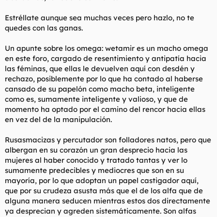
Buenos pues dime, cuándo escuchaste a todas esas "amigas"
tuyas sobre lo mucho que le gustaban los chicos que las tratan
Estréllate aunque sea muchas veces pero hazlo, no te
bien, y mientras te hablaban como "amigo", seguro que te
quedes con las ganas.
estaban hablando también de lo cabrón que es el tio que se
estaban follando, me equivoco? Exacto! Espero que los
Un apunte sobre los omega: wetamir es un macho omega
hombres pillen esto. Te esta encaminando en la dirección
en este foro, cargado de resentimiento y antipatía hacia
equivocada. Todo consejo que te de a ti es en el interés de ella
las féminas, que ellas le devuelven aquí con desdén y
y por tanto si lo sigues eres un idiota, y por tanto, siempre
serás el "amigo". Las mujeres nisiquieras son honestas consigo
rechazo, posiblemente por lo que ha contado al haberse
mismas acerca de lo que de verdad quieren, asi que que te
cansado de su papelón como macho beta, inteligente
hace pensar que van a ser honestas contigo? Cómo puedes
como es, sumamente inteligente y valioso, y que de
obtener honestidad de alguien que se miente a si mismo
momento ha optado por el camino del rencor hacia ellas
constantemente hasta que se creen su propio engaño?
en vez del de la manipulación.
Además, estas mujeres a menudo están tan obsesionadas y
centradas en si mismas que sólo te daran consejos que las
Rusasmacizas y percutador son folladores natos, pero que
beneficien a ellas, y por tanto, también a las demás mujeres.
albergan en su corazón un gran desprecio hacia las
No tienen ni puta idea de cómo hablar desde el punto de vista
mujeres al haber conocido y tratado tantas y ver lo
de un hombre ni lo entienden, y además, no les importa lo que
sumamente predecibles y mediocres que son en su
los hombres quieran. Lo único que conocen es su punto de
mayoría, por lo que adoptan un papel castigador aquí,
vista porque la tele les dice que sus sentimientos son de
que por su crudeza asusta más que el de los alfa que de
suprema importancia y que un hombre que no sea un
lameculos es un cabrón insensitivo y desconsiderado. Les da
alguna manera seducen mientras estos dos directamente
igual si no obtienes lo que tu quieres. Lo que hacen es darte
ya desprecian y agreden sistemáticamente. Son alfas