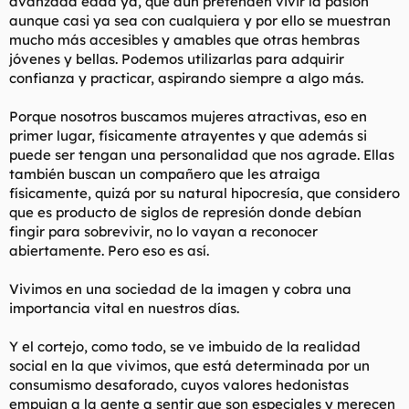
avanzada edad ya, que aún pretenden vivir la pasión
seguro de que le gustas tanto que realmente quiere verte.
aunque casi ya sea con cualquiera y por ello se muestran
mucho más accesibles y amables que otras hembras
En el momento en que le pides el número te ganas un puesto
en su lista B. El celebro de la mujer recibe una señal que dice
jóvenes y bellas. Podemos utilizarlas para adquirir
"le gusto" el momento en que le pides el número. A los
confianza y practicar, aspirando siempre a algo más.
segundones los toma por sentado, y todos sabemos como
acaba la historia....
Porque nosotros buscamos mujeres atractivas, eso en
------------------------------------
primer lugar, físicamente atrayentes y que además si
A las mujeres dales solo lo que se merecen. Las mujeres de hoy
puede ser tengan una personalidad que nos agrade. Ellas
son las criaturas más ingratas del mundo, así que a menudo no
se merecen otra cosa que un buen azote.
también buscan un compañero que les atraiga
Una de las cosas que deben ganarse es tu respeto. Las mujeres
físicamente, quizá por su natural hipocresía, que considero
crecen inculcándolas un fuerte sentido de que se lo merecen
que es producto de siglos de represión donde debían
todo. Y la primera cosa en la lista que las mujeres se creen que
fingir para sobrevivir, no lo vayan a reconocer
se merecen porque si es el RESPETO. La mayoria de los chicos
abiertamente. Pero eso es así.
jovenes crecen con ambos padres diciendoles que deben
"respetar a las mujeres". Ese pensamiento y sentimiento esta
inculcado en todo hombre y toda mujer joven. A las mujeres, en
Vivimos en una sociedad de la imagen y cobra una
cambio, raramente, o más bien nunca, se les dice que deben
importancia vital en nuestros días.
respetar a los hombres. Les parece un chiste incluso que
alguien se lo sugiera. Al contrario, a las mujeres se les dice que
Y el cortejo, como todo, se ve imbuido de la realidad
guarden cuidado de los hombres.
social en la que vivimos, que está determinada por un
consumismo desaforado, cuyos valores hedonistas
El respeto no se da porque si, el respeto se GANA. Nadie tiene
derecho a algo por nada.
empujan a la gente a sentir que son especiales y merecen