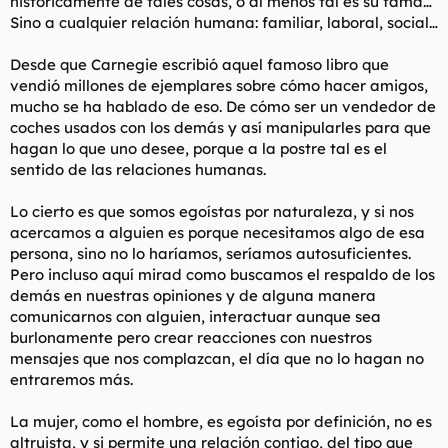
históricamente de tales cosas, o al menos tal es su fama…
después de todo las has dado un cumplido. No hay nada más
desagradecido que una mujer. Lo único que consigue un
Sino a cualquier relación humana: familiar, laboral, social…
cumplido es hacerla pensar "Anda, si este se cree que soy tan
guapa, entonces es que puedo buscarme uno mejor". Nunca
Desde que Carnegie escribió aquel famoso libro que
dejes que se vuelva una creida. Todo lo contrario.
vendió millones de ejemplares sobre cómo hacer amigos,
mucho se ha hablado de eso. De cómo ser un vendedor de
Lo mejor de esto es que mientras más guapa es una mujer,
coches usados con los demás y así manipularles para que
más insegura es.
Las mujeres han sido inundadas por la mierda feminista
hagan lo que uno desee, porque a la postre tal es el
durante años. Es hora de deprogramarlas. Ya se creen que son
sentido de las relaciones humanas.
criaturas superiores a los hombres, no les des más munición.
Tienen un sentido de lo que valen completamente fantasioso
Lo cierto es que somos egoístas por naturaleza, y si nos
(e inmerecido).
acercamos a alguien es porque necesitamos algo de esa
¿Y que es esta mierda de actitud que tienen "porque yo lo
persona, sino no lo haríamos, seríamos autosuficientes.
vango"? No es nada sino retórica falsa y barata hecha para
aumentar su autoestima. De lo que no se dan cuenta es de que
Pero incluso aquí mirad como buscamos el respaldo de los
el autoestima es la responsabilidad de uno, y no de los demás.
demás en nuestras opiniones y de alguna manera
comunicarnos con alguien, interactuar aunque sea
"El Orgullo" y "la autoestima" solían ser una consecuencia de
burlonamente pero crear reacciones con nuestros
hacer cosas que merezcan sentirse orgulloso o ser estimadas.
mensajes que nos complazcan, el día que no lo hagan no
Ahora se reconocen oficialmente como un derecho o estado
entraremos más.
pre-existente e inalienable.
El autoestima tiene que venir de los logros. Y los logros vienen
La mujer, como el hombre, es egoísta por definición, no es
de la disciplina y el trabajo duro. Tener mimadas a las mujeres
altruista, y si permite una relación contigo, del tipo que