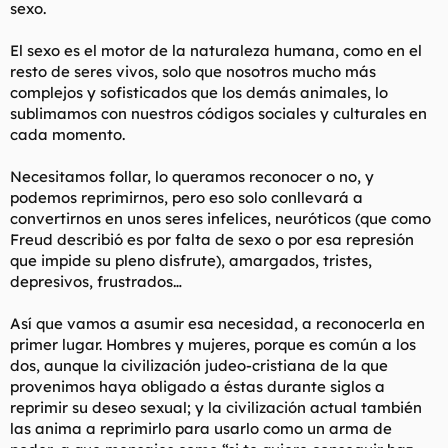
sexo.
comportamientos, no tienen nada a lo que agarrarse. Además,
eliminarlos te hara sentir MUCHO, MUCHO mejor contigo
mismo.
El sexo es el motor de la naturaleza humana, como en el
resto de seres vivos, solo que nosotros mucho más
Las mujeres han tirado por la alcantarilla su poder. Si, en
complejos y sofisticados que los demás animales, lo
tiempos pasados, las mujeres tenían un inmenso poder basado
sublimamos con nuestros códigos sociales y culturales en
en el deseo de la mayoria de los hombres de complacerlas.
cada momento.
pero, habiéndose vuelto tan absolutamente locas y egoistas, lo
que han hecho es entrenar a los hombres para vivir y
sobrevivir mentalmente y emocionalmente sin su aprobación.
Necesitamos follar, lo queramos reconocer o no, y
podemos reprimirnos, pero eso solo conllevará a
Quiero decir, ¿Quién puede tomar en serio las opiniones de
convertirnos en unos seres infelices, neuróticos (que como
alguien que tiene miedo de salir de la casa sin echarse una
Freud describió es por falta de sexo o por esa represión
capa de pintura en la cara?
que impide su pleno disfrute), amargados, tristes,
depresivos, frustrados…
¿Por qué en el mundo debo yo elevar las opiniones de alguien
que tiene miedo de su propia cara sobre mi propio
conocimiento de mi mismo?
Así que vamos a asumir esa necesidad, a reconocerla en
------------------------------------
primer lugar. Hombres y mujeres, porque es común a los
Nunca le des a una mujer la oportunidad de decir "no". A las
dos, aunque la civilización judeo-cristiana de la que
mujeres les encanta decir que no a los hombres para subirse el
provenimos haya obligado a éstas durante siglos a
ego. Obtienen placer rechazando a los hombres. Aprende de
reprimir su deseo sexual; y la civilización actual también
los vendedores. Nunca le hagas una pregunta cuya respuesta
podria ser no. Dales opciones (p.e. "¿Qué es mejor el Martes o
las anima a reprimirlo para usarlo como un arma de
el Jueves?")