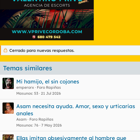
Cerrado para nuevas respuestas.
Temas similares
Mi hamijo, el sin cojones
emperorx
Foro Rapiñas
Masunos
53
21 Jul 2026
Asam necesita ayuda. Amor, sexo y urticarias
anales
Asam
Foro Rapiñas
Masunos
76
7 May 2026
Ellas imitan obsesivamente al hombre que