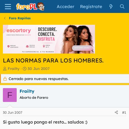
Acceder
Regístrate
Foro Rapiñas
LAS NORMAS PARA LOS HOMBRES.
I
F
Frailty
30 Jun 2007
n
e
Cerrado para nuevas respuestas.
i
c
c
h
i
a
Frailty
F
a
d
Aborto de Forero
d
e
o
i
r
n
30 Jun 2007
#1
d
i
e
c
Si gusta luego pongo el resto... saludos :)
l
i