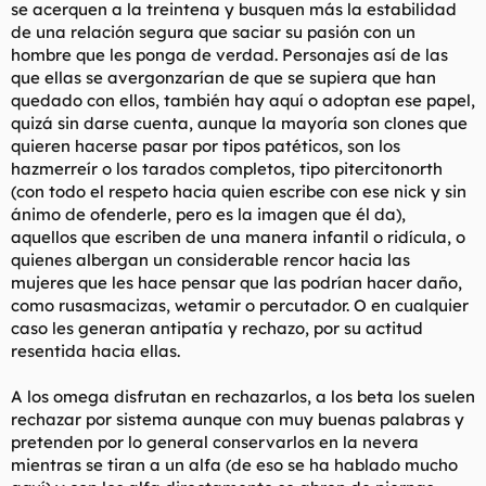
tantos hombres ya pasan del asunto.
se acerquen a la treintena y busquen más la estabilidad
de una relación segura que saciar su pasión con un
Las mujeres ven el sexo como una mercancia, y algunas hasta
hombre que les ponga de verdad. Personajes así de las
ven el afecto como una mercancia. Nunca le des algo a cambio
que ellas se avergonzarían de que se supiera que han
de una de esas dos cosas porque lo que hara ella es subirle el
quedado con ellos, también hay aquí o adoptan ese papel,
precio. Bajo la visión lógica de la igualdad, el sexo es algo que
quizá sin darse cuenta, aunque la mayoría son clones que
deberia ser igualmente compartido y disfrutado por ambas
partes, lo que cancelaria la necesidad para que una de las
quieren hacerse pasar por tipos patéticos, son los
partes compense a la otra más alla de ese contexto. ¡Sin
hazmerreír o los tarados completos, tipo pitercitonorth
embargo olvidate si piensas que las mujeres piensan asi! Ven
(con todo el respeto hacia quien escribe con ese nick y sin
su sexualidad como cara y la sexualidad masculina como
ánimo de ofenderle, pero es la imagen que él da),
barata (¿Por qué sino se creen que en una cita lo único que
aquellos que escriben de una manera infantil o ridícula, o
ellas tienen que hacer es aparecer y que tu tienes que pagarlo
quienes albergan un considerable rencor hacia las
todo?)
mujeres que les hace pensar que las podrían hacer daño,
Nunca lo olvides, en una relación la persona que necesita
como rusasmacizas, wetamir o percutador. O en cualquier
menos a la otra es la que tiene el poder.
caso les generan antipatía y rechazo, por su actitud
resentida hacia ellas.
Las mujeres fingen que no tienen ningún poder para que asi
no se las pueda hacer responsables por cómo lo usan.
A los omega disfrutan en rechazarlos, a los beta los suelen
Si el único valor que una mujer le da al sexo es el poder que le
rechazar por sistema aunque con muy buenas palabras y
da para abusar y aprovecharse de los hombres, puedo
pretenden por lo general conservarlos en la nevera
testificar que al final esos hombres perderan todo interés por
mientras se tiran a un alfa (de eso se ha hablado mucho
ellas. Que las mujeres apoyen a las que se comportan asi al