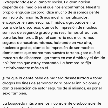
de que otras mujeres lo desean y estan compitiendo por el. Al
Extrapolando eso al ámbito social. La dominación
rato, ya ni es por el hombre, sino que trata de la competición y
depende del medio en el que nos encontremos. Nuestro
la validación. ¿Te crees por un momento que esas mujeres
propio lenguaje corporal dice mucho de si somos gente
están enamoradas? ¡Y una mierda! Las mujeres se engañan
sumisa o dominante. Si nos mostramos alicaídos,
tanto a ellas mismas que nisiquiera te puedes fiar de ellas
cuándo te dicen que te quieren, sobre todo cuándo se están
encogidos, en una esquina, tímidos, agrupados en la
beneficiando de la relación.
barra de la discoteca, damos la impresión de machos
sumisos de segundo grado y no resultamos atractivos
Es por esto por lo que el matrimonio con la mujer moderna ya
para las hembras. Si por el contrario nos mostramos
no vale la pena, porque significa que ya no tienen que hacer
seguros de nosotros mismos, hablando en voz alta,
nada para mantenerte interesado después de haber
haciendo gestos, damos la impresión de ser machos
conseguido lo que querían. Ya no tienen ningún incentivo.
Ahora se dejan poner gordas, se cortan el pelo corto, te follan
dominantes que marcamos nuestro terreno. ¿por qué el
menos, y no hay absolutamente nada que tu puedas hacer al
macarra de discoteca liga tanto en ese ámbito y el tímido
respecto. Es un cambio en el poder, y no le recomiendo a
no? Por eso que estoy contando. La hembra se fija
ningún hombre que deje a ninguna mujer tener esa clase de
instintivamente más en él.
poder sobre su vida. Las mujeres están abusando las normas
que las protegen a un ritmo increible, y a menudo están tan
¿Por qué la gente bebe de manera desmesurada y toma
jodidas en la cabeza que pueden incluso encontrar una
justificación errónea, ilógica e irracional para lo que están
drogas los fines de semana? Para perder inhibiciones y
haciendo. A fin de cuentas lo único que pasa es que ya no
dar la sensación de estar seguros de sí mismos, es por el
tienen ningún incentivo para tenerte interesado.
sexo también.
No las dejes ser la única.
La búsqueda más o menos inconsciente o subconsciente