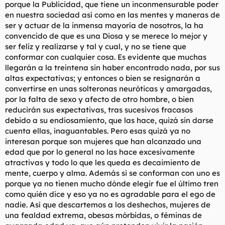
cosas que hacer. Lo que quieres que piense es que tienes
porque la Publicidad, que tiene un inconmensurable poder
mejores cosas que hacer que estar con ella y que tiene suerte
en nuestra sociedad así como en las mentes y maneras de
de que te molestes en pasar tiempo con ella porque podrias
ser y actuar de la inmensa mayoría de nosotros, la ha
estar con otra.
convencido de que es una Diosa y se merece lo mejor y
ser feliz y realizarse y tal y cual, y no se tiene que
NUNCA, Y DIGO NUNCA les compres una bebida, sobre todo si
conformar con cualquier cosa. Es evidente que muchas
están con sus amigas porque entonces, si son unas zorras
detestables, te usaran para que les pagues las bebidas también
llegarán a la treintena sin haber encontrado nada, por sus
a sus amigas y después te ignoraran. Las mujerse NO respetan
altas expectativas; y entonces o bien se resignarán a
a los pardillos.
convertirse en unas solteronas neuróticas y amargadas,
por la falta de sexo y afecto de otro hombre, o bien
El breve periodo en que las mujeres eligian hombres de fiar
reducirán sus expectativas, tras sucesivos fracasos
con valores solidos para que sea su pareja se ha acabado a
debido a su endiosamiento, que las hace, quizá sin darse
medida que han entrado en el mercado de trabajo. Ahora
pueden mantenerse ellas mismas, asi que lo que necesitan y
cuenta ellas, inaguantables. Pero esas quizá ya no
quieren más de un hombre es que las pueda poner cachondas.
interesan porque son mujeres que han alcanzado una
edad que por lo general no las hace excesivamente
Y cuándo llegue la hora de conseguir su número- haz que ella
atractivas y todo lo que les queda es decaimiento de
se lo curre. Dale una indirecta para que sepa que estas
mente, cuerpo y alma. Además si se conforman con uno es
interesado. Nunca se lo confirmes. Deja que se ponga a pensar.
porque ya no tienen mucho dónde elegir fue el último tren
Crea ese enigma de la atracción en ella. Sigue haciéndolo
hasta que se rinda. A partir de ahi empieza el juego. Será ella
como quién dice y eso ya no es agradable para el ego de
la que este suplicando por tu atención. Ella no te controlara.
nadie. Así que descartemos a los deshechos, mujeres de
Incluso, le gustarás mucho más. Ahora, ALOMEJOR, puedes
una fealdad extrema, obesas mórbidas, o féminas de
"comprometerte" en algo. Pero solo haz eso cuándo estás