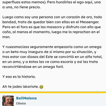
le gusta la compañia. Hay tantos hombres que sufren en
superfluas estas memas). Pero hundirlas el ego aquí, una
silencio. Les encantaria contarte la verdad, pero tienen tanto
a una, no tiene precio.
miedo de lo que les harian sus mujeres y las repercusiones, que
permanecen en un estado silencioso de infelicidad. Es de
Luego como soy una persona con un corazón de oro, todo
agradecer que haya cosas como el futbol y la cerveza para
bondad, trato de quedar bien con ellas en el Messenger.
tenerlos atontados. Tienen que vivir en negación porque si
Pero en el foro es que las masacro y disfruto con ello que
reflexionaran por un momento acerca de la verdad, estarían
cogiendo el telefono para llamar a un psiquiatra. La mayoría
coño, al menos el momento, luego me lo reprochan en el
de los hombres casados están castrados sin remedio. Sus
msn.
testiculos están en el bolso de su mujer por si un dia intentan
encontrarlos.
Y rusasmacizas seguramente empezaría como un omega
o un beta muy inseguro de si mismo por su situación, y
He empezado a desarrollar una sana mezcla de pena y
tras estar con diosas del Este se convirtió en un alfa total,
aversión por muchos de los hombres casados que conozco. No
son más que perros vencidos y sometidos a base de palos. Son
en un amo, y a éstas las ve como escoria y así las trata
extremadamente patéticos y tan abusados emocionalmente
reconvirtiéndose en un omega foril.
por sus esposas que se han rendido. Y luego se atraven a
preguntarme por qué no estoy casado. ¿Para qué? ¿Para poder
Y esa es la historia.
tener esa misma mirada de perro colocado que tienes tu?
¿Para poder volver a casa a otro curro de servidumbre
Ah te jodes iskariote.
emocional y financiera? ¿Para recibir de nuevo otra paliza
emocional con mi mujer informándome de lo inadecuado que
soy justo antes de que me rechace un polvo? Para que al llegar
BellMalena
a casa de mi curro, dónde me las tengo que ver con mujeres
Clásico
maliciosas, traicioneras, superficiales y vengativas, tenga que