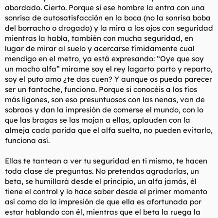
decente con un chico en vez de actuar como una prostituta
abordado. Cierto. Porque si ese hombre la entra con una
callejera?
sonrisa de autosatisfacción en la boca (no la sonrisa boba
Como toda la publicad ruidosa y desagradable, el producto
del borracho o drogado) y la mira a los ojos con seguridad
final caso nunca es tan bueno como te quiere hacer el
mientras la habla, también con mucha seguridad, en
departamento de marketing.
lugar de mirar al suelo y acercarse tímidamente cual
No pillo la desonancia cognitiva que debe de existir en la
mendigo en el metro, ya está expresando: “Oye que soy
cabeza de las mujeres cuándo se arreglan. Se pasan horas y
un macho alfa” mírame soy el rey lagarto parto y reparto,
horas haciendo el anuncio de que están deseosas de follar,
soy el puto amo ¿te das cuen? Y aunque os pueda parecer
pero les da asco la idea de follar? ¡Hay que joderse! Como dijo
ser un fantoche, funciona. Porque si conocéis a los tíos
un hombre sabio, el sexo (y el matrimonio) no es más que una
más ligones, son eso presuntuosos con las nenas, van de
mala paja.
sobraos y dan la impresión de comerse el mundo, con lo
------------------------------------
que las bragas se las mojan a ellas, aplauden con la
Toda mujer con la que tu salgas tendra sus cambios de humor.
almeja cada parida que el alfa suelta, no pueden evitarlo,
Y si estás viviendo con ella, puede que no te quiera ahi en ese
funciona así.
momento. Asi que, siempre ten tu propio sitio y si tienes
objetos con ella, asegurate de que puedas dejarla con TODAS
Ellas te tantean a ver tu seguridad en ti mismo, te hacen
tus propiedades de una vez SIN tener que volver. Además,
toda clase de preguntas. No pretendas agradarlas, un
NUNCA compres objetos caros que AMBOS vayas a compartir.
En el 99.9% de los casos dirá que fue un regalo tuyo y ganara
beta, se humillará desde el principio, un alfa jamás, él
en el juzgado. Asegurate de que CUALQUIER COSA que tu
tiene el control y lo hace saber desde el primer momento
compres con tu dinero siempre quede claro que es tuyo y de
así como da la impresión de que ella es afortunada por
nadie más. Nada de que te atrapen o interesadas.
estar hablando con él, mientras que el beta la ruega la
------------------------------------