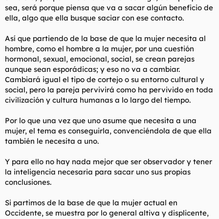
(o a los niños, por cierto) lo único que crea es dependencia y
sea, será porque piensa que va a sacar algún beneficio de
desesperanza a la larga.
ella, algo que ella busque saciar con ese contacto.
------------------------------------
Sigue la regla de las tres citas. Si no ha habido sexo en tres
citas, pasas de ella y vas a por la siguiente.
Así que partiendo de la base de que la mujer necesita al
Las mujeres deciden en los primeros minutos si quieren o no
hombre, como el hombre a la mujer, por una cuestión
follarte y bajo que terminos.... amante (ahora mismo) o
hormonal, sexual, emocional, social, se crean parejas
proveedor (pringado). Si pasan varias citas (en las que apenas
aunque sean esporádicas; y eso no va a cambiar.
debes gastarte nada) sin sexo, deja de verla. Esto es super
Cambiará igual el tipo de cortejo o su entorno cultural y
importante. Si no lo haces te va a usar para regalos, citas
social, pero la pareja pervivirá como ha pervivido en toda
caras, o empezar a ponerte a prueba para ver que clase de
proveedor podrías ser si se casa contigo (es decir tu ruina
civilización y cultura humanas a lo largo del tiempo.
financiera y emocional).
------------------------------------
Por lo que una vez que uno asume que necesita a una
NUNCA lleves contigo de viaje a ninguna ciudad, la playa, etc.
mujer, el tema es conseguirla, convenciéndola de que ella
a una mujer con quién no te estas acostando o pensando que
también le necesita a uno.
alomejor follas. Te esta usando. Si, alomejor pasa algo y tienes
suerte, ¿Pero para qué te vas a arriesgar en gastar el tiempo y
el dinero?
Y para ello no hay nada mejor que ser observador y tener
------------------------------------
la inteligencia necesaria para sacar uno sus propias
Nada de abrazarse o acurrucarse- entras y sales.
conclusiones.
------------------------------------
Las mujeres quieren lo que no pueden tener. Cuándo entres en
Si partimos de la base de que la mujer actual en
un bar, deberias entrar y no hablarles. Que te inviten ellas a
Occidente, se muestra por lo general altiva y displicente,
tomar una bebida y a cenar. Que piensen que tienes muchas