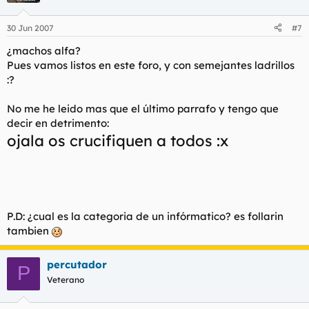
aguantar a mi mi mujer hablando de todas las mujeres
traicioneras, superficiales, y vengativas que ella tiene que
30 Jun 2007
#7
aguntar... o mejor aún venir a casa a vérmelas con una mujer
traicionera, superficial , y vengativa?
¿machos alfa?
Pues vamos listos en este foro, y con semejantes ladrillos
:?
No me he leido mas que el último parrafo y tengo que
decir en detrimento:
ojala os crucifiquen a todos :x
P.D: ¿cual es la categoria de un infórmatico? es follarin
tambien
percutador
P
Veterano