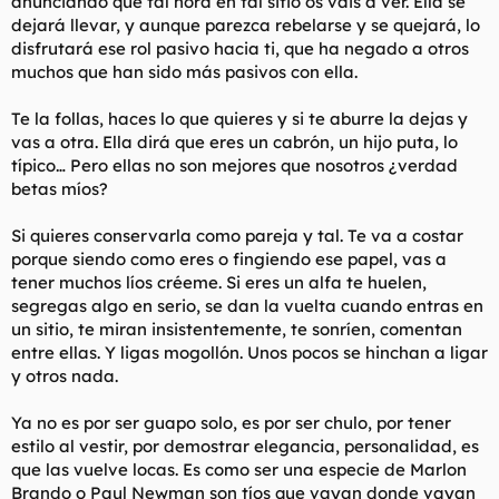
anunciando que tal hora en tal sitio os vais a ver. Ella se
valoran a los hombres.
dejará llevar, y aunque parezca rebelarse y se quejará, lo
(¿Todavía no me crees? Toda crítica a estos consejos sera una
disfrutará ese rol pasivo hacia ti, que ha negado a otros
que tenga que ver sobre cómo no quieres satisfacer las
muchos que han sido más pasivos con ella.
necesidades de una mujer a expensas tuya. Claro que, la parte
de "acosta del hombre" siempre se deja fuera
Te la follas, haces lo que quieres y si te aburre la dejas y
convenientemente cuándo te lo explican las mujeres. Siempre
vas a otra. Ella dirá que eres un cabrón, un hijo puta, lo
que le he dicho estas cosas a una mujer, nunca hubo una
réplica que fuera lógica y razonable. La réplica siempre fue "es
típico… Pero ellas no son mejores que nosotros ¿verdad
que es amable que pague él" o "es caballeroso"). A muchos
betas míos?
hombres nisiquiera se les pasa por la cabeza "¿Y yo qué?" y se
les ha condicionado para que sientan que no es así como
Si quieres conservarla como pareja y tal. Te va a costar
deben pensar bajo ningún concepto. Recuerda, si estás en un
porque siendo como eres o fingiendo ese papel, vas a
barco que se hunde, ella se salva con los niños mientras tu vas
tener muchos líos créeme. Si eres un alfa te huelen,
a la muerte, y encima se supone que debes sentirte bien con
este arrego porque hiciste algo honorable y caballeroso. ¿No
segregas algo en serio, se dan la vuelta cuando entras en
es genial que la vida de un hombre valga más para una mujer
un sitio, te miran insistentemente, te sonríen, comentan
DESPUÉS de que la haya dado por ella?
entre ellas. Y ligas mogollón. Unos pocos se hinchan a ligar
y otros nada.
Cualquier actividad que un hombre haga para el placer y
disfrute suyo pero que vaya en contra de los intereses de las
Ya no es por ser guapo solo, es por ser chulo, por tener
mujeres, SIEMPRE se encontrará con una dura resistencia
emocional y refuerzo negativo de las mujeres (dejando de lado
estilo al vestir, por demostrar elegancia, personalidad, es
la lógica y la razón, claro. Las feministas piensan que la lógica
que las vuelve locas. Es como ser una especie de Marlon
y la razón no son más que herramientas patriarcales que usan
Brando o Paul Newman son tíos que vayan donde vayan