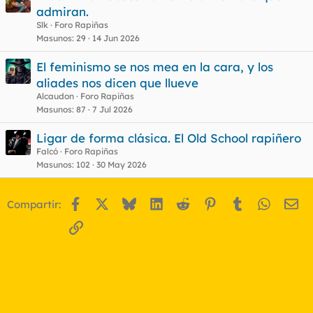
admiran.
Slk
Foro Rapiñas
Masunos
29
14 Jun 2026
El feminismo se nos mea en la cara, y los
aliades nos dicen que llueve
Alcaudon
Foro Rapiñas
Masunos
87
7 Jul 2026
Ligar de forma clásica. El Old School rapiñero
Falcó
Foro Rapiñas
Masunos
102
30 May 2026
Facebook
X
Bluesky
LinkedIn
Reddit
Pinterest
Tumblr
WhatsA
Em
Compartir:
Enlace