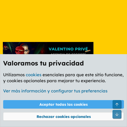
Valoramos tu privacidad
Utilizamos
cookies
esenciales para que este sitio funcione,
y cookies opcionales para mejorar tu experiencia.
Foro Rapiñas
Ver más información y configurar tus preferencias
Cookies
PL OLDSTYLE AMARILLO
Cambiar fuente
Español (ES)
Arri
Aceptar todas las cookies
Contáctanos
Términos y reglas
Política de privacidad
Ayuda
R
Pie
S
Rechazar cookies opcionales
S
®
Community platform by XenForo
© 2010-2026 XenForo Ltd.