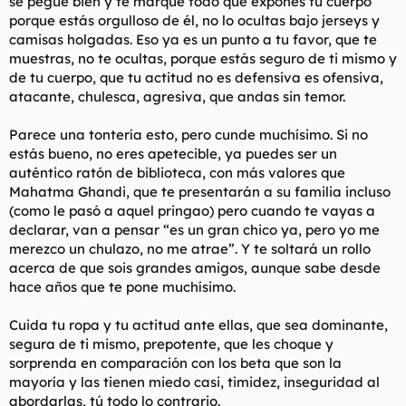
se pegue bien y te marque todo que expones tu cuerpo
a través de su falso sentido de superioridad.
porque estás orgulloso de él, no lo ocultas bajo jerseys y
camisas holgadas. Eso ya es un punto a tu favor, que te
La mayoría de las mujeres quieren tener a un hombre que les
muestras, no te ocultas, porque estás seguro de ti mismo y
pague su diversión. La diferencia es que en el llamado Tercer
de tu cuerpo, que tu actitud no es defensiva es ofensiva,
Mundo las mujeres nos lo repagan haciéndonos sentir bien, y lo
consideramos un intercambio justo, igual que nuestros abuelos
atacante, chulesca, agresiva, que andas sin temor.
y bisabuelos, y tatarabuelos. Las mujeres occidentales quieren
lo mismo que han tenido las mujeres desde siempre pero
Parece una tontería esto, pero cunde muchísimo. Si no
además el derecho de usar a los hombres cómo esclavos
estás bueno, no eres apetecible, ya puedes ser un
inútiles y alfombras. Si, estoy seguro de que muchas mujeres
auténtico ratón de biblioteca, con más valores que
extranjeras piden que las mantengas, pero te lo repagan con
Mahatma Ghandi, que te presentarán a su familia incluso
amabilidad, atención, y un subidón de ego. Las mujeres
occidentales repagan la generosidad con quejas, drama, y
(como le pasó a aquel pringao) pero cuando te vayas a
mala ostia. Exigen un mayor precio por una experiencia
declarar, van a pensar “es un gran chico ya, pero yo me
inferior.
merezco un chulazo, no me atrae”. Y te soltará un rollo
acerca de que sois grandes amigos, aunque sabe desde
NOTA: Estas reglas no se aplican necesariamente cuándo trates
hace años que te pone muchísimo.
con una extranjera. Puedes experimentar inciando
conversaciones y siendo el chico considerado que fuiste
siempre. Ya sabes, la misma clase de hombre que las mujeres
Cuida tu ropa y tu actitud ante ellas, que sea dominante,
de aqui odian, no aprecian, y amargan la existencia.
segura de ti mismo, prepotente, que les choque y
------------------------------------
sorprenda en comparación con los beta que son la
NUNCA, NUNCA, NUNCA, NUNCA hagas caso de los consejos
mayoría y las tienen miedo casi, timidez, inseguridad al
que te de una mujer sobre como ligar. Algunos desearian
abordarlas, tú todo lo contrario.
decirme que soy un cabrón y lo equivocado que estoy en esto.