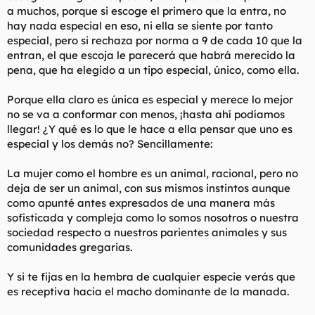
a muchos, porque si escoge el primero que la entra, no
algo. Le reafirma que cuándo le llegue el momento de escoger
a un hombre pueda exigir un alto precio porque ella tiene lo
hay nada especial en eso, ni ella se siente por tanto
que los hombres quieren.
especial, pero si rechaza por norma a 9 de cada 10 que la
entran, el que escoja le parecerá que habrá merecido la
Es precisamente por eso que las mujeres se insinuan a los
pena, que ha elegido a un tipo especial, único, como ella.
hombres y después pasan de ellos. Una vez le diste esa mirada,
ya le diste lo que buscaba. No necesita nada más de ti, y no ve
Porque ella claro es única es especial y merece lo mejor
la necesidad de seguir tratandote bien. Algunas mujeres te
sonreiran desde el otro lado de la sala, se morderan y lameran
no se va a conformar con menos, ¡hasta ahí podíamos
el labio, harán de todo a un paso de quitarse la ropa y
llegar! ¿Y qué es lo que le hace a ella pensar que uno es
masturbarse delante tuya, pero desde que cruzas la pista de
especial y los demás no? Sencillamente:
baile y le dices "Hola! ¿Quieres bailar?" te dirá "¿Contigo? Si,
seguro". ¿Por qué? Porque el momento que fuiste a decirle eso
La mujer como el hombre es un animal, racional, pero no
le diste lo que quería desde el primer momento. Para ella, el
deja de ser un animal, con sus mismos instintos aunque
resto es algo prescindible. Sabe que si esta cachonda te puede
tener, pero no te desea. Lo único que queria es saber que tu la
como apunté antes expresados de una manera más
deseas, y ya esta.
sofisticada y compleja como lo somos nosotros o nuestra
-----------------------------------
sociedad respecto a nuestros parientes animales y sus
No las dejes que te controlen con el sexo. Si tiene competición,
comunidades gregarias.
se lo currará mucho más para mantenerte interesado. Has
visto alguna vez un programa de televisión de esos donde las
Y si te fijas en la hembra de cualquier especie verás que
mujeres intentan pescar a un millonario? Es el experimento
perfecto para ver lo lejos que llega una mujer cuando quiere a
es receptiva hacia el macho dominante de la manada.
un hombre deseable, deseabilidad que se amplia por el hecho