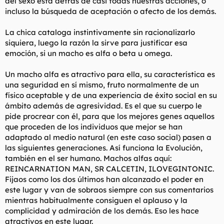
del sexo está detrás de casi todas nuestras acciones, o
Las mujeres usan el sexo para que entres por la puerta. Es el
anzuelo que usan estratégicamente para llegar al matrimonio.
incluso la búsqueda de aceptación o afecto de los demás.
Usan el sexo para irte convenciendo hasta que te tengan
atrapado y tengan el control. Nisiquiera lo quieren tanto como
La chica cataloga instintivamente sin racionalizarlo
tu. Ellas siempre necesitan un incentivo para follarte, asi que
siquiera, luego la razón la sirve para justificar esa
dales uno. Los hombres mienten para obtener sexo, las mujeres
emoción, si un macho es alfa o beta u omega.
mienten para casarse. Los hombres usan las relaciones para
obtener sexo, las mujeres usan el sexo para obtener relaciones.
Las mujeres te dirán que esto es mentira. Siéntete libre de
Un macho alfa es atractivo para ella, su característica es
ignorarlas.
una seguridad en sí mismo, fruto normalmente de un
Las mujeres se abstienen más del sexo porque perciben que su
físico aceptable y de una experiencia de éxito social en su
valor aumenta en proporción inversa a la cantidad de sexo que
ámbito además de agresividad. Es el que su cuerpo le
tienen que darte.
pide procrear con él, para que los mejores genes aquellos
que proceden de los individuos que mejor se han
Lo que las mujeres quieren - más que sexo - son relaciones. Por
eso hay librerias enteras llenas de libros sobre el tema y todos
adaptado al medio natural (en este caso social) pasen a
los programas de mujeres por la tarde hablan de eso (en vez de
las siguientes generaciones. Así funciona la Evolución,
sexo). Por tanto, la manera de "castigar" a las mujeres por no
también en el ser humano. Machos alfas aquí:
darte sexo es negarles las relaciones que ellas quieren. Sin
REINCARNATION MAN, SR CALCETIN, ILOVEGINTONIC.
sexo, no hay relación, y punto y final sin vuelta de hoja. Esa
Fijaos como los dos últimos han alcanzado el poder en
norma, si los hombres la siguieran, ayudaria mucho más a los
este lugar y van de sobraos siempre con sus comentarios
machos de este mundo que cualquier movimiento anti-
feminista.
mientras habitualmente consiguen el aplauso y la
complicidad y admiración de los demás. Eso les hace
¿Te das cuenta de cómo las escritoras feministas siempre
atractivos en este lugar.