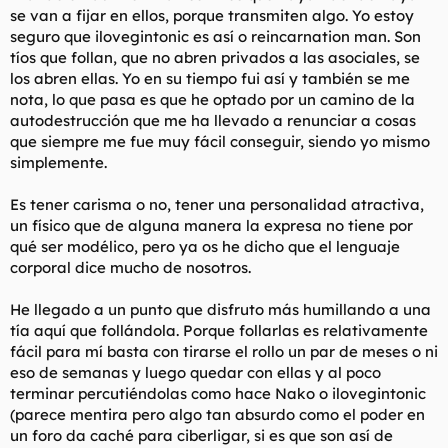
los hombres para ganar las discusiones). Y esto NO es porque
se van a fijar en ellos, porque transmiten algo. Yo estoy
estés haciendo lo que es mejor solamente para ti (algo que a
seguro que ilovegintonic es así o reincarnation man. Son
las mujeres si se las aplaude y anima a hacer a todas horas),
tíos que follan, que no abren privados a las asociales, se
sino porque no estás haciendo lo que es mejor para ELLA. En el
lenguaje de las mujeres, a un hombre que hace las cosas PARA
los abren ellas. Yo en su tiempo fui así y también se me
SU PROPIO BENEFICIO se le define como un "perdedor" o un
nota, lo que pasa es que he optado por un camino de la
"cabrón". Así que la próxima vez que una mujer te llame algo
autodestrucción que me ha llevado a renunciar a cosas
de eso, tomátelo como un cumplido.
que siempre me fue muy fácil conseguir, siendo yo mismo
simplemente.
PASA DE LO QUE DIGAN LAS MUJERES Y PRESTA ATENCIÓN A
LO QUE HACEN.
Es tener carisma o no, tener una personalidad atractiva,
Las mujeres dicen una cosa, piensan otra, y hacen una tercera
un físico que de alguna manera la expresa no tiene por
completamente diferente.
qué ser modélico, pero ya os he dicho que el lenguaje
corporal dice mucho de nosotros.
Muchos chicos cometen el error de escuchar los consejos
románticos de las hembras. Ni las escuches. NO SABEN DE LO
He llegado a un punto que disfruto más humillando a una
QUE HABLAN, y te ENCAMINARAN POR EL MAL CAMINO. Te
contarán lo que SE CREEN que quieren, en vez de aquello a lo
tía aquí que follándola. Porque follarlas es relativamente
que en realidad RESPONDEN. Además, gran parte de la
fácil para mí basta con tirarse el rollo un par de meses o ni
experiencia sexual femenina ES la inabilidad de admitir estas
eso de semanas y luego quedar con ellas y al poco
cosas PORQUE derivan placer sexual de sentirse abrumadas
terminar percutiéndolas como hace Nako o ilovegintonic
por hombres que sepan.
(parece mentira pero algo tan absurdo como el poder en
un foro da caché para ciberligar, si es que son así de
Tampoco les pidas consejos a los hombres casados. A la miseria