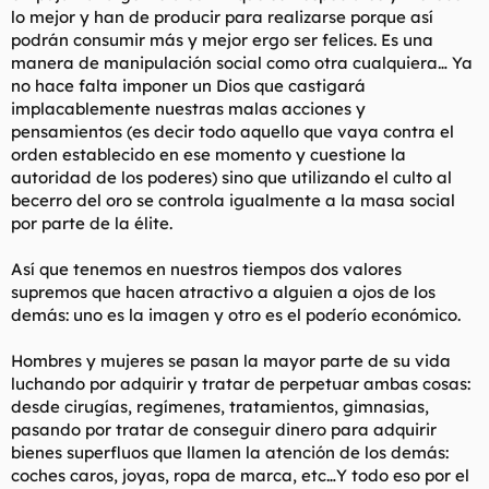
Desde que empiezas a EXIGIR respeto a las mujeres, ocurre
lo mejor y han de producir para realizarse porque así
algo muy extraño (o no tanto). La cantidad de mujeres en tu
podrán consumir más y mejor ergo ser felices. Es una
vida cae como una piedra (como era de esperar), pero la
manera de manipulación social como otra cualquiera… Ya
calidad sube a las nubes. Extraño, pero cierto.
no hace falta imponer un Dios que castigará
implacablemente nuestras malas acciones y
No quiero decirte que te portes como un cabrón, sino que
digas las cosas como son. Si te hace una putada aunque sea
pensamientos (es decir todo aquello que vaya contra el
UNA VEZ, rompes el contacto con ella. Ni pidas que te den
orden establecido en ese momento y cuestione la
disculpas, ni justificación, ni explicación. Lo dejas ir y punto.
autoridad de los poderes) sino que utilizando el culto al
ALGUNAS vuelven, y no las quieres. Algunas volverán.
becerro del oro se controla igualmente a la masa social
Mantente firme y pasa de ellas. No es fácil, y a menudo es
por parte de la élite.
frustrante, pero serás un hombre LIBRE. Nunca cambies por
otra persona. Si cambias, hazlo por ti mismo y por buenas
razones.
Así que tenemos en nuestros tiempos dos valores
------------------------------------
supremos que hacen atractivo a alguien a ojos de los
La terrible lección que las mujeres están apunto de apronder
demás: uno es la imagen y otro es el poderío económico.
es que cuándo los hombres se vuelven indiferentes a su
desaprobación, su aprobación ya no significa nada para esos
Hombres y mujeres se pasan la mayor parte de su vida
mismos hombres. Los hombres aprenden y se adaptan
luchando por adquirir y tratar de perpetuar ambas cosas:
relativamente rápido, y ahora que las mujeres se han vuelto
imposibles de complacer, más y más hombres están decidiendo
desde cirugías, regímenes, tratamientos, gimnasias,
dejar de malgastar su tiempo y energia intentándolo con ellas.
pasando por tratar de conseguir dinero para adquirir
bienes superfluos que llamen la atención de los demás:
La gente (sobre todo si son mujeres) manipula a quién se
coches caros, joyas, ropa de marca, etc…Y todo eso por el
comporta buscando su aprobación. Si eliminas esos