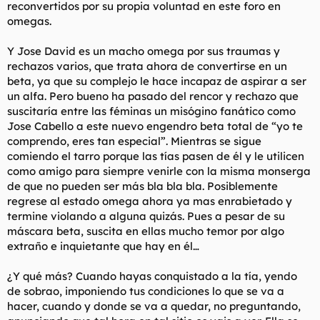
un empujoncito hacia la ruta de "saltar por los aros" para
reconvertidos por su propia voluntad en este foro en
validarse a si mismas. ¿Que más les da a ellas si podrias
omegas.
obtener lo que quieres con el menor tiempo posible y al menor
precio? Este sentido de superioridad que tienen es la base de
Y Jose David es un macho omega por sus traumas y
la mentalidad que usan para degradar, deshumanizar, regañar,
criticar, maltratar, abusar, y cambiar a los hombres. Es la
rechazos varios, que trata ahora de convertirse en un
cumbre de la arrogancia y el desprecio que ellas se crean que
beta, ya que su complejo le hace incapaz de aspirar a ser
tu necesitas cambiar y que ellas son las adecuadas para
un alfa. Pero bueno ha pasado del rencor y rechazo que
cambiarte a ti.
suscitaría entre las féminas un misógino fanático como
Jose Cabello a este nuevo engendro beta total de “yo te
Además, si tienes el auto estima tan baja que te parece bien la
comprendo, eres tan especial”. Mientras se sigue
idea de que tengas que pagarle una cena por el placer de su
compañia o que la mujer simplemente mencione que debes
comiendo el tarro porque las tías pasen de él y le utilicen
gastarte dinero por el placer de su compañia, entonces
como amigo para siempre venirle con la misma monserga
necesitas ayuda seria. ¿Que pasa con el placer de la TUYA? ¿O
de que no pueden ser más bla bla bla. Posiblemente
eso no vale nada? Si una mujer piensa que su compañia vale
regrese al estado omega ahora ya mas enrabietado y
algo y la tuya no, entonces eso es todo lo que necesitas saber
termine violando a alguna quizás. Pues a pesar de su
antes de dejarla. ¿Qué clase de hombre quiere estar con una
máscara beta, suscita en ellas mucho temor por algo
mujer que lo tiene en tan baja consideración?
extraño e inquietante que hay en él…
Después de muchos años viendo la manera en que se
comportan los seres humanos, he obsevado repetidamente que
¿Y qué más? Cuando hayas conquistado a la tía, yendo
la gente defiende lo que valora. Dado que las mujeres no han
de sobrao, imponiendo tus condiciones lo que se va a
hecho nada para defender nada masculino (excepto su
hacer, cuando y donde se va a quedar, no preguntando,
derecho a nuestra cartera), lo que debo concluir es que no