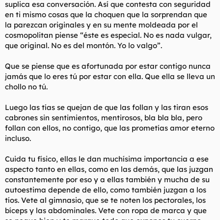
suplica esa conversación. Así que contesta con seguridad
SAL CON EXTRANJERAS lo más que puedas. Ninguna
en ti mismo cosas que la choquen que la sorprendan que
experiencia en la vida te puede hacer darte cuenta del hecho
de que la mujer occidental de entre 18 y 35 es el ser más atroz,
la parezcan originales y en su mente moldeada por el
tóxico, exigente, ingrato, despectivo, obsesionado/centrado/y
cosmopolitan piense “éste es especial. No es nada vulgar,
enfocado en si mismo, odia-hombres, prejuciado, mentiroso, y
que original. No es del montón. Yo lo valgo”.
con más doble moral de la galaxia. Las mujeres occidentales no
maduran en gran medida entre las edades de 13 y 35, porque
Que se piense que es afortunada por estar contigo nunca
la sociedad no se lo exige.
jamás que lo eres tú por estar con ella. Que ella se lleva un
Búscate una sudamericana, una centroamericana, Asíatica del
chollo no tú.
Sureste- verás que diferencia. Algunas de las mujeres en esos
paises hasta aprecian las cosas que haces por ellas. Hasta te
Luego las tías se quejan de que las follan y las tiran esos
hacen desear hacer más cosas por ellas porque buscan
cabrones sin sentimientos, mentirosos, bla bla bla, pero
merecerselo, en vez de sentir que lo tienen por derecho y
follan con ellos, no contigo, que las prometías amor eterno
exigirlo por nada. Incluso a algunas de ellas les gustal sexo,
incluso.
disfrutan del sexo, y no te hacen saltar por 20 aros para ello, y
no lo usan como moneda. Hasta puedes ser honesta con ellas.
Y porque algunas de ellas vienen de paises donde los hombres
Cuida tu físico, ellas le dan muchísima importancia a ese
no son unas nenazas feministas y metrosexuales, incluso
aspecto tanto en ellas, como en las demás, que las juzgan
aprecian a los hombres que son buenos. Puedes ser el buen
constantemente por eso y a ellas también y mucha de su
hombre que una vez fuiste sin problemas.
autoestima depende de ello, como también juzgan a los
tíos. Vete al gimnasio, que se te noten los pectorales, los
Las mujeres de hoy no respetan a los hombres. Piensan que los
hombres son idiotas y deben ser manipulados y se sienten
bíceps y las abdominales. Vete con ropa de marca y que
justificadas en manipular a los hombres porque lo racionalizan