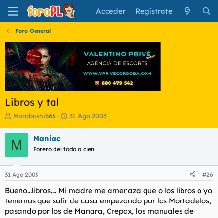
Acceder
Regístrate
Foro General
Libros y tal
I
F
Moroboshi666
31 Ago 2003
n
e
i
c
Maniac
M
c
h
Forero del todo a cien
i
a
a
d
d
e
31 Ago 2003
#26
o
i
r
n
Bueno...libros.... Mi madre me amenaza que o los libros o yo
d
i
tenemos que salir de casa empezando por los Mortadelos,
e
c
pasando por los de Manara, Crepax, los manuales de
l
i