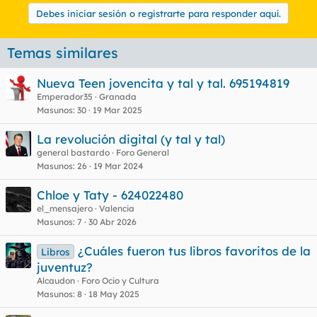
Debes iniciar sesión o registrarte para responder aquí.
Temas similares
Nueva Teen jovencita y tal y tal. 695194819
Emperador35
Granada
Masunos
30
19 Mar 2025
La revolución digital (y tal y tal)
general bastardo
Foro General
Masunos
26
19 Mar 2024
Chloe y Taty - 624022480
el_mensajero
Valencia
Masunos
7
30 Abr 2026
¿Cuáles fueron tus libros favoritos de la
Libros
juventuz?
Alcaudon
Foro Ocio y Cultura
Masunos
8
18 May 2025