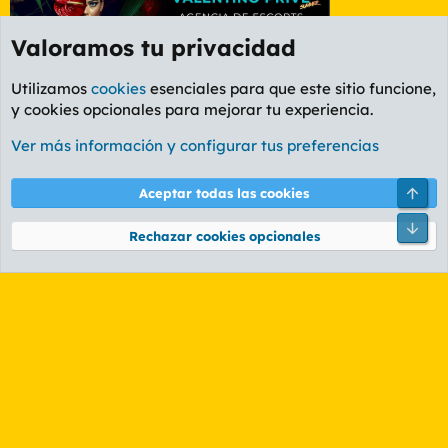
Valoramos tu privacidad
Utilizamos
cookies
esenciales para que este sitio funcione,
y cookies opcionales para mejorar tu experiencia.
Foro General
Ver más información y configurar tus preferencias
Cookies
PL OLDSTYLE AMARILLO
Cambiar fuente
Español (ES)
Arri
Aceptar todas las cookies
Contáctanos
Términos y reglas
Política de privacidad
Ayuda
R
Pie
S
Rechazar cookies opcionales
S
®
Community platform by XenForo
© 2010-2026 XenForo Ltd.