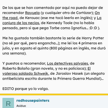
De los que se han comentado por aquí no puedo dejar de
recomendar
Rayuela
(y cualquier otro de Cortázar);
On
the road
, de Kerouac (ese me tocó leerlo en inglés); y
La
conjura de los necios
, de Kennedy Toole (no lo había
pensado, pero si que pega Torbe como Ignatius... :D :D ).
Me ha gustado también bastante la serie de Harry Potter
(no sé por qué, pero engancha...); me leí los 4 primeros en
julio, y en agosto el quinto (800 páginas en inglés, me duró
una semana).
Y puestos a recomendar,
Los detectives salvajes
, de
Roberto Bolaño (gran novela, y no es policiaca);
El
valeroso soldado Schwejk
, de Jaroslav Hasek (un alegato
antibelicista escrito durante la Primera Guerra Mundial)...
EDITO porque yo lo valgo.
redhousepainters
R
Asiduo