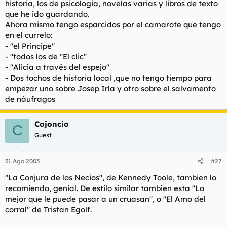
historia, los de psicologia, novelas varias y libros de texto
t
o
e
que he ido guardando.
m
Ahora mismo tengo esparcidos por el camarote que tengo
a
en el currelo:
- "el Principe"
- "todos los de "El clic"
- "Alicia a través del espejo"
- Dos tochos de historia local ,que no tengo tiempo para
empezar uno sobre Josep Irla y otro sobre el salvamento
de náufragos
Cojoncio
C
Guest
31 Ago 2003
#27
"La Conjura de los Necios", de Kennedy Toole, tambien lo
recomiendo, genial. De estilo similar tambien esta "Lo
mejor que le puede pasar a un cruasan", o "El Amo del
corral" de Tristan Egolf.