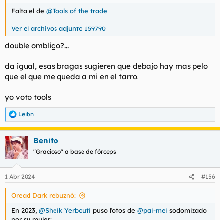
Falta el de
@Tools of the trade
Ver el archivos adjunto 159790
double ombligo?...
da igual, esas bragas sugieren que debajo hay mas pelo
que el que me queda a mi en el tarro.
yo voto tools
Leibn
R
e
a
Benito
c
c
"Gracioso" a base de fórceps
i
o
n
1 Abr 2024
#156
e
s
Oread Dark rebuznó:
:
En 2023,
@Sheik Yerbouti
puso fotos de
@pai-mei
sodomizado
por su mujer: