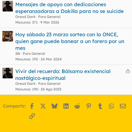
Mensajes de apoyo con dedicaciones
esperanzadoras a Dakilla para no se suicide
Oread Dark
Foro General
Masunos
371
9 Mar 2026
Hoy sábado 23 marzo sorteo con la ONCE,
quien gane puede banear a un forero por un
mes
Slk
Foro General
Masunos
192
26 Mar 2024
Vivir del recuerdo: Bálsamo existencial
e
nostálgico-espiritual
r
Oread Dark
Foro General
r
Masunos
190
26 Ago 2025
Facebook
X
Bluesky
LinkedIn
Reddit
Pinterest
Tumblr
WhatsA
Em
Compartir:
o
Enlace