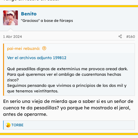
Benito
"Gracioso" a base de fórceps
1 Abr 2024
#160
pai-mei rebuznó:
Ver el archivos adjunto 159812
Qué pesadillas dignas de exterminius me provoca oread dark.
Para qué queremos ver el ombligo de cuarentonas hechas
zisco?
Seguimos pensando que vivimos a principios de los dos mil y
que tenemos veintitantos.
En serio una vieja de mierda que a saber si es un señor de
cuenca te da pesadillas? yo porque he mostrado el jerol,
antes de operarme.
TORBE
R
e
a