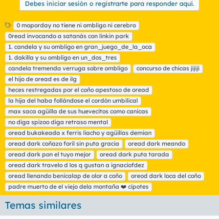
Debes iniciar sesión o registrarte para responder aquí.
E
0 moporday no tiene ni ombligo ni cerebro
t
0read invocando a satanás con linkin park
i
1. candela y su ombligo en gran_juego_de_la_oca
q
1. dakilla y su ombligo en un_dos_tres
u
candela tremenda verruga sobre ombligo
e
concurso de chicas jijiji
t
el hijo de oread es de ilg
a
heces restregadas por el coño apestoso de oread
s
la hija del haba follándose el cordón umbilical
max saca agüilla de sus huevecitos como canicas
no diga spizoo diga retraso mental
oread bukakeada x ferris liacho y agüillas demian
oread dark coñazo foril sin puta gracia
oread dark meando
oread dark pon el tuyo mejor
oread dark puta tarada
oread dark travelo d los q gustan a ignaciofdez
oread llenando benicalap de olor a coño
oreod dark loca del coño
padre muerto de el viejo dela montaña ❤️ cipotes
Temas similares