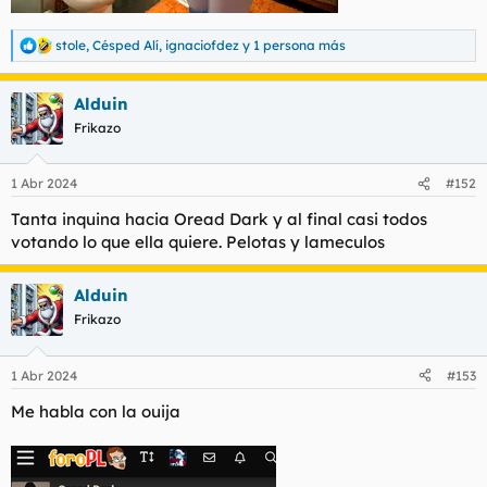
stole
,
Césped Alí
,
ignaciofdez
y 1 persona más
R
e
a
Alduin
c
c
Frikazo
i
o
n
1 Abr 2024
#152
e
s
Tanta inquina hacia Oread Dark y al final casi todos
:
votando lo que ella quiere. Pelotas y lameculos
Alduin
Frikazo
1 Abr 2024
#153
Me habla con la ouija