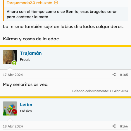
Torquemada2.0 rebuznó:
Ahora con el tiempo como dice Benito, esas bragotas serán
para contener la mata
Lo mismo también sujetan labios dilatados colganderos.
K#rma y cosas de la edac
Trujamán
Freak
17 Abr 2024
#165
Muy señoritos os veo.
Editado cobardemente:
17 Abr 2024
Leibn
Clásico
18 Abr 2024
#166