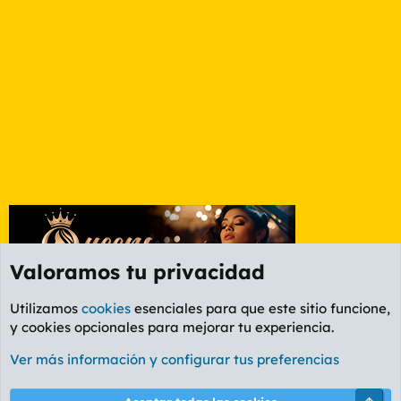
Valoramos tu privacidad
Utilizamos
cookies
esenciales para que este sitio funcione,
y cookies opcionales para mejorar tu experiencia.
Foro General
Ver más información y configurar tus preferencias
Cookies
PL OLDSTYLE AMARILLO
Cambiar fuente
Español (ES)