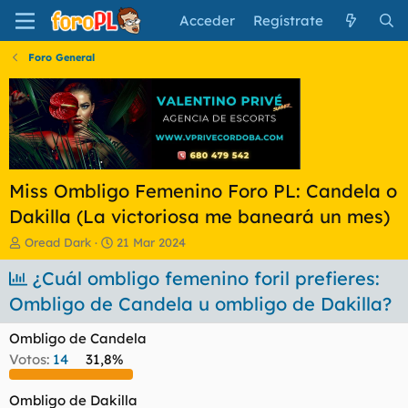
Acceder
Regístrate
Foro General
Miss Ombligo Femenino Foro PL: Candela o
Dakilla (La victoriosa me baneará un mes)
I
F
Oread Dark
21 Mar 2024
n
e
i
¿Cuál ombligo femenino foril prefieres:
c
c
h
Ombligo de Candela u ombligo de Dakilla?
i
a
a
d
Ombligo de Candela
d
e
o
i
Votos:
14
31,8%
r
n
d
i
Ombligo de Dakilla
e
c