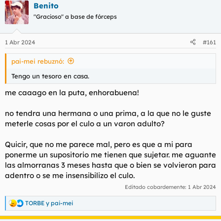
Benito
c
c
"Gracioso" a base de fórceps
i
o
n
1 Abr 2024
#161
e
s
pai-mei rebuznó:
:
Tengo un tesoro en casa.
me caaago en la puta, enhorabuena!
no tendra una hermana o una prima, a la que no le guste
meterle cosas por el culo a un varon adulto?
Quicir, que no me parece mal, pero es que a mi para
ponerme un supositorio me tienen que sujetar. me aguante
las almorranas 3 meses hasta que o bien se volvieron para
adentro o se me insensibilizo el culo.
Editado cobardemente:
1 Abr 2024
TORBE
y
pai-mei
R
e