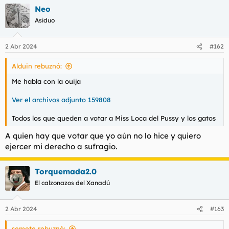
a
Neo
c
c
Asiduo
i
o
n
2 Abr 2024
#162
e
s
Alduin rebuznó:
:
Me habla con la ouija
Ver el archivos adjunto 159808
Todos los que queden a votar a Miss Loca del Pussy y los gatos
A quien hay que votar que yo aún no lo hice y quiero
ejercer mi derecho a sufragio.
Torquemada2.0
El calzonazos del Xanadú
2 Abr 2024
#163
semete rebuznó: