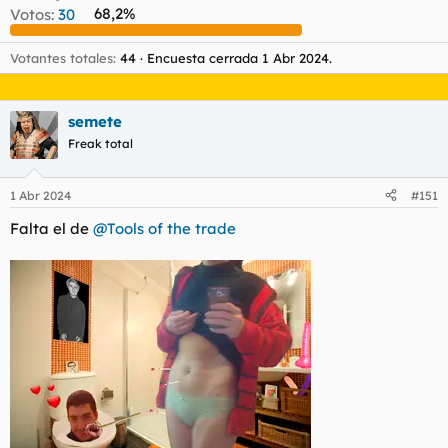
Votos:
30
68,2%
l
i
t
o
e
Votantes totales
44
Encuesta cerrada
1 Abr 2024
.
m
a
semete
Freak total
1 Abr 2024
#151
Falta el de
@Tools of the trade