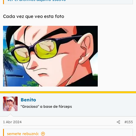
Cada vez que veo esta foto
Benito
"Gracioso" a base de fórceps
1 Abr 2024
#155
semete rebuznó: