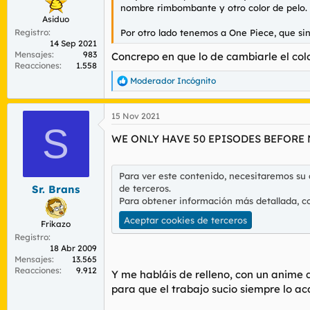
nombre rimbombante y otro color de pelo.
Asiduo
Registro
Por otro lado tenemos a One Piece, que sin
14 Sep 2021
Mensajes
983
Concrepo en que lo de cambiarle el co
Reacciones
1.558
Moderador Incógnito
R
e
a
15 Nov 2021
c
S
c
WE ONLY HAVE 50 EPISODES BEFORE 
i
o
n
e
Para ver este contenido, necesitaremos su
s
de terceros.
Sr. Brans
:
Para obtener información más detallada, c
Aceptar cookies de terceros
Frikazo
Registro
18 Abr 2009
Mensajes
13.565
Reacciones
9.912
Y me habláis de relleno, con un anime 
para que el trabajo sucio siempre lo a