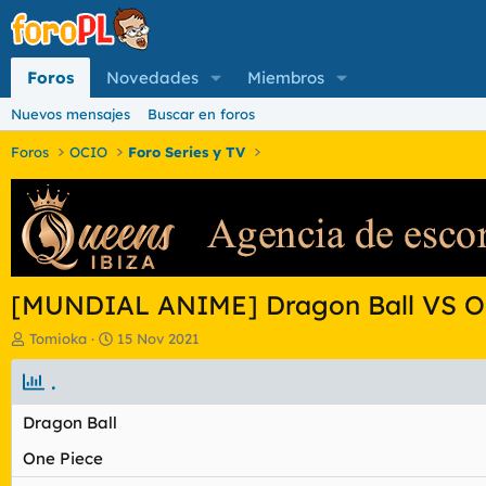
Foros
Novedades
Miembros
Nuevos mensajes
Buscar en foros
Foros
OCIO
Foro Series y TV
[MUNDIAL ANIME] Dragon Ball VS O
I
F
Tomioka
15 Nov 2021
n
e
i
.
c
c
h
i
a
Dragon Ball
a
d
d
e
One Piece
o
i