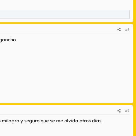
#6
ngancho.
#7
to milagro y seguro que se me olvida otros dias.