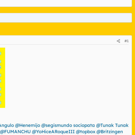
#1
ngulo
@Henemijo
@segismundo sociopata
@Tunak Tunak
@FUMANCHU
@YoHiceARoqueIII
@topbox
@Britzingen