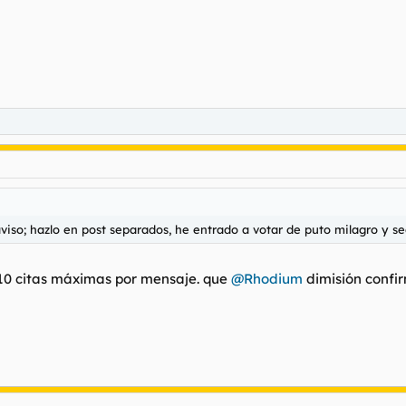
l aviso; hazlo en post separados, he entrado a votar de puto milagro y s
0 citas máximas por mensaje. que
@Rhodium
dimisión confir