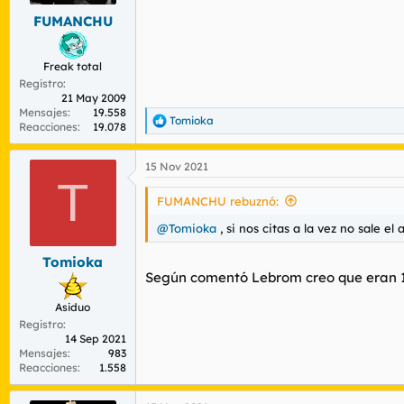
FUMANCHU
Freak total
Registro
21 May 2009
Mensajes
19.558
Tomioka
R
Reacciones
19.078
e
a
15 Nov 2021
c
T
c
i
FUMANCHU rebuznó:
o
n
@Tomioka
, si nos citas a la vez no sale e
e
s
Tomioka
:
Según comentó Lebrom creo que eran 1
Asiduo
Registro
14 Sep 2021
Mensajes
983
Reacciones
1.558