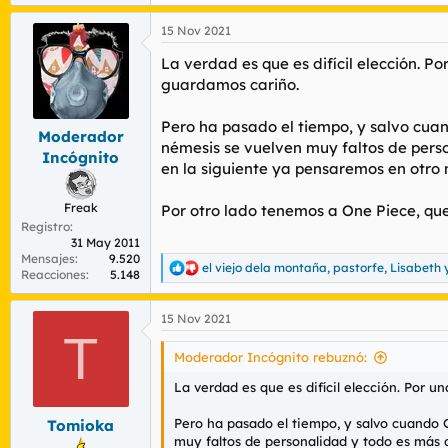
e
a
15 Nov 2021
c
c
La verdad es que es difícil elección. 
i
o
guardamos cariño.
n
e
Pero ha pasado el tiempo, y salvo cuan
s
Moderador
némesis se vuelven muy faltos de perso
:
Incógnito
en la siguiente ya pensaremos en otro
Freak
Por otro lado tenemos a One Piece, que
Registro
31 May 2011
Mensajes
9.520
el viejo dela montaña
,
pastorfe
,
Lisabeth
y
R
Reacciones
5.148
e
a
15 Nov 2021
c
T
c
i
Moderador Incógnito rebuznó:
o
n
La verdad es que es difícil elección. Por
e
s
Pero ha pasado el tiempo, y salvo cuando G
Tomioka
:
muy faltos de personalidad y todo es más 