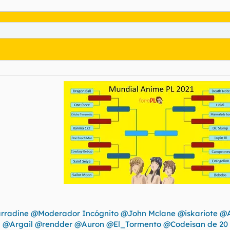
rradine
@Moderador Incógnito
@John Mclane
@iskariote
@A
d
@Argail
@rendder
@Auron
@El_Tormento
@Codeisan de 20