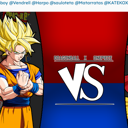
sboy
@Vendrell
@Harpo
@sauloteta
@Matarratas
@KATEKOX