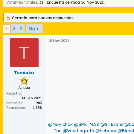
Votantes totales
r
n
31
Encuesta cerrada
16 Nov 2021
.
d
i
e
c
Cerrado para nuevas respuestas.
l
i
t
o
1
2
3
Sig.
e
m
a
15 Nov 2021
T
Tomioka
Asiduo
Registro
14 Sep 2021
Mensajes
983
Reacciones
1.558
@Novichok
@SPETNAZ
@Sr. Brans
@Ca
Tun
@Windingrefn
@Lebrom
@Bloo