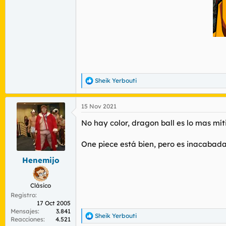
Sheik Yerbouti
R
e
a
15 Nov 2021
c
c
No hay color, dragon ball es lo mas mí
i
o
n
One piece está bien, pero es inacabada e
e
s
Henemijo
:
Clásico
Registro
17 Oct 2005
Mensajes
3.841
Sheik Yerbouti
R
Reacciones
4.521