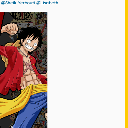
@Sheik Yerbouti
@Lisabeth