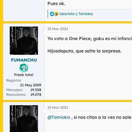
Pues ok.
iskariote
y
Tomioka
R
e
a
15 Nov 2021
c
c
Yo voto a One Piece, goku es mi infanc
i
o
n
Hijosdeputa, que salte la sorpresa.
e
s
FUMANCHU
:
Freak total
Registro
21 May 2009
Mensajes
19.558
Reacciones
19.078
15 Nov 2021
@Tomioka
, si nos citas a la vez no sa