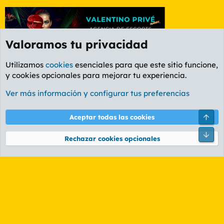
Valoramos tu privacidad
Utilizamos
cookies
esenciales para que este sitio funcione,
y cookies opcionales para mejorar tu experiencia.
Foro Música
Ver más información y configurar tus preferencias
Cookies
PL OLDSTYLE AMARILLO
Cambiar fuente
Español (ES)
Arri
Aceptar todas las cookies
Contáctanos
Términos y reglas
Política de privacidad
Ayuda
R
Pie
S
Rechazar cookies opcionales
S
®
Community platform by XenForo
© 2010-2026 XenForo Ltd.