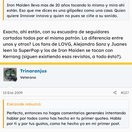
t
o
Iron Maiden lleva mas de 20 años tocando lo mismo y mira ahí
e
están. Eso que me dices es una gilipollez como una casa. Quien
m
quiere Innovar innova y quien no pues se ciñe a su sonido.
a
Exacto, ahí están, con su escuadra de seguidores
cortados todos por el mismo patrón. La diferencia entre
unos y otros? Los fans de LOVG, Alejandro Sanz y Juanes
leen la SuperPop y los de Iron Maiden se tocan con
Kerrang (siguen existiendo esas revistas, a todo ésto?).
Trinaranjus
Veterano
13 Ene 2009
#127
Eskizoide rebuznó:
Perfecto, entonces no hagas comentarios generales intentando
hablar por todos como has hecho en tu primer quoteo. Habla
por ti y por tus gustos, como he hecho yo en mi primer post.