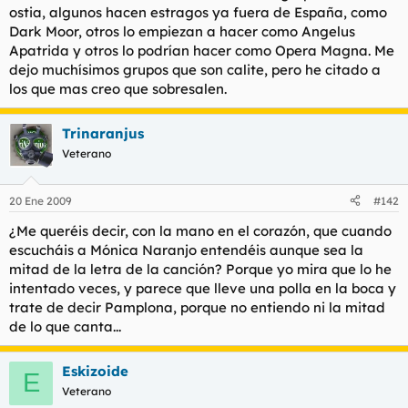
porque hace eones que no oigo nada suyo y no sé si me
ostia, algunos hacen estragos ya fuera de España, como
seguirán gustando, con que ved que con toda ésta mierda de
Dark Moor, otros lo empiezan a hacer como Angelus
tocho (que se van a leer mi puta madre, mi puta abuela y el de
Apatrida y otros lo podrían hacer como Opera Magna. Me
arriba) me estoy mojando y no voy a tiro fijo con Baron Rojo y
dejo muchísimos grupos que son calite, pero he citado a
Triana que son los primeros grandísimos que me han venido a
la mente dentro de los "No clásicos sesenteros". Luego, ¿me
los que mas creo que sobresalen.
llamáis maricón si os digo que el tono de la guitarra del de
Café Quijano me parece escalofriante?
Trinaranjus
Pero ojo, mucho ojo, yo no estoy poniendo a éstos señores a
Veterano
una altura de Dioses supremos, pero calidad en algún sentido
tienen. Mónica Naranjo enfundada en cuero por ejemplo está
para hacerse un bocadillo con ella
20 Ene 2009
#142
¿Me queréis decir, con la mano en el corazón, que cuando
Y no estoy incluyendo el Rap, donde tras comparar y más
escucháis a Mónica Naranjo entendéis aunque sea la
comparar mi criterio me susurra que tenemos artistas de nivel
mundial increíblemente válidos tanto en letras como en bases,
mitad de la letra de la canción? Porque yo mira que lo he
y si no mirad las ventas de más de uno siendo un género
intentado veces, y parece que lleve una polla en la boca y
desatendido por los medios dejando a un lado modas
trate de decir Pamplona, porque no entiendo ni la mitad
semanales de late nights y mierdas varias.
de lo que canta...
Es que yo creo que tenemos artistas muy válidos pero nos
cagamos en ellos porque son Españoles y claro, así cualquiera
Eskizoide
E
hace música con una panda de hijoputas desagradecidos por
Veterano
público al que alimentar, quienes me devolverán las letras