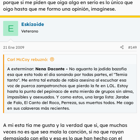
porque si me piden que oiga algo en serio es lo único que
oigo hasta que me formo una opinión, imagínese.
Eskizoide
E
Veterano
21 Ene 2009
#149
Carl McCoy rebuznó:
A exterminar:
Nena Daconte -
No aguanto la jodida bazofia
esa que esta todo el dia sonando por todas partes, el "Temia
tanto". Me entra tal estado de rabia asesina al escuchar esa
voz de puerca zampatronchos que pierdo la fe en LOL. Estoy
hasta la punta del pepinaco de esta mierda de grupos sin alma,
impasibles y asexuados. Y como estos, una larga lista: Jarabe
de Falo, El Canto del Roco, Perreza, sus muertos todos. Me cago
en sus calaveras más recientes.
A mi esta tía me gusta y la verdad que si, que muchas
veces no es que sea mala la canción, si no que rayan
demasiado con ella y eso es lo que han hecho con el