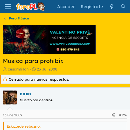
Acceder
Regístrate
Foro Música
Musica para prohibir.
I
F
cesarmillan
23 Jul 2008
n
e
Cerrado para nuevas respuestas.
i
c
c
h
i
a
naxo
a
d
d
Muerto por dentro+
e
o
i
r
n
13 Ene 2009
#126
d
i
e
c
Eskizoide rebuznó:
l
i