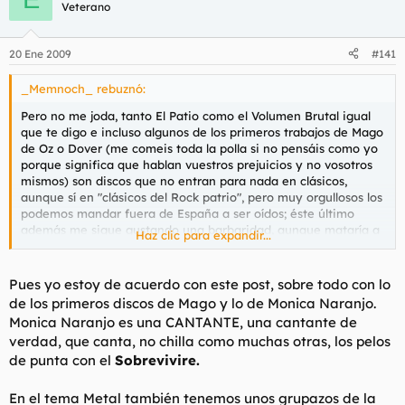
Veterano
20 Ene 2009
#141
_Memnoch_ rebuznó:
Pero no me joda, tanto El Patio como el Volumen Brutal igual
que te digo e incluso algunos de los primeros trabajos de Mago
de Oz o Dover (me comeis toda la polla si no pensáis como yo
porque significa que hablan vuestros prejuicios y no vosotros
mismos) son discos que no entran para nada en clásicos,
aunque sí en "clásicos del Rock patrio", pero muy orgullosos los
podemos mandar fuera de España a ser oídos; éste último
además me sigue gustando una barbaridad, aunque mataría a
Haz clic para expandir...
la guarra que canta y pondría a un macho guacho berreante
del infierno, claramente.
Pues yo estoy de acuerdo con este post, sobre todo con lo
Joder, si hasta recuerdo con una sonrisa de nostalgia
de los primeros discos de Mago y lo de Monica Naranjo.
adolescente el primer trabajo de Estopa y eso que yo rumbero
Monica Naranjo es una CANTANTE, una cantante de
soy bien poco, así como afirmo categóricamente que Mónica
verdad, que canta, no chilla como muchas otras, los pelos
Naranjo (ex niñera de mi cuñado, por cierto) canta como
de punta con el
Sobrevivire.
deben hacerlo las sirenas porque se me pusieron los pelos de
punta la primera vez que escuché su single Europa. También
recuerdo que me gustaban Sexy Sadie, y digo gustaban
En el tema Metal también tenemos unos grupazos de la