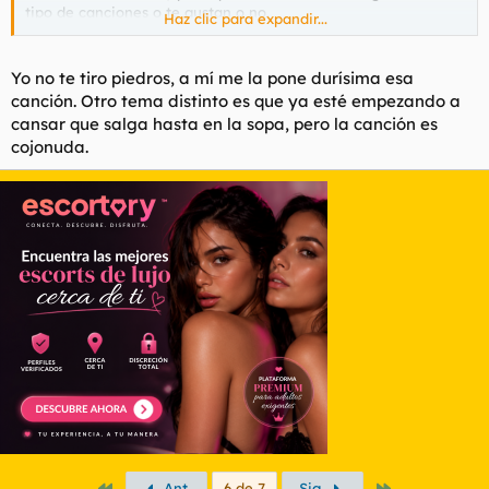
tipo de canciones o te gustan o no.
Haz clic para expandir...
Me podéis tirar piedros si queréis, que me la sopla.
Yo no te tiro piedros, a mí me la pone durísima esa
canción. Otro tema distinto es que ya esté empezando a
cansar que salga hasta en la sopa, pero la canción es
cojonuda.
Primero
Último
Ant.
6 de 7
Sig.