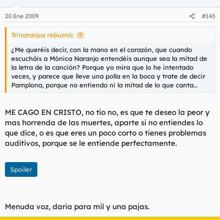
hechas una pelota directamente a la cara porque o me vendo
o soy un snob gafapasta.
20 Ene 2009
#143
Trinaranjus rebuznó:
¿Me queréis decir, con la mano en el corazón, que cuando
escucháis a Mónica Naranjo entendéis aunque sea la mitad de
la letra de la canción? Porque yo mira que lo he intentado
veces, y parece que lleve una polla en la boca y trate de decir
Pamplona, porque no entiendo ni la mitad de lo que canta...
ME CAGO EN CRISTO, no tío no, es que te deseo la peor y
mas horrenda de las muertes, aparte si no entiendes lo
que dice, o es que eres un poco corto o tienes problemas
auditivos, porque se le entiende perfectamente.
Spoiler
Menuda voz, daría para mil y una pajas.