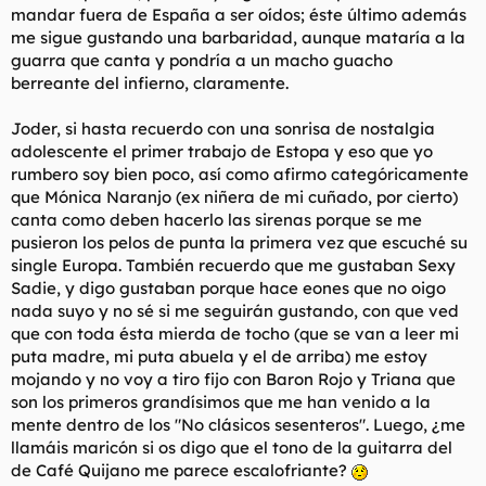
mandar fuera de España a ser oídos; éste último además
me sigue gustando una barbaridad, aunque mataría a la
guarra que canta y pondría a un macho guacho
berreante del infierno, claramente.
Joder, si hasta recuerdo con una sonrisa de nostalgia
adolescente el primer trabajo de Estopa y eso que yo
rumbero soy bien poco, así como afirmo categóricamente
que Mónica Naranjo (ex niñera de mi cuñado, por cierto)
canta como deben hacerlo las sirenas porque se me
pusieron los pelos de punta la primera vez que escuché su
single Europa. También recuerdo que me gustaban Sexy
Sadie, y digo gustaban porque hace eones que no oigo
nada suyo y no sé si me seguirán gustando, con que ved
que con toda ésta mierda de tocho (que se van a leer mi
puta madre, mi puta abuela y el de arriba) me estoy
mojando y no voy a tiro fijo con Baron Rojo y Triana que
son los primeros grandísimos que me han venido a la
mente dentro de los "No clásicos sesenteros". Luego, ¿me
llamáis maricón si os digo que el tono de la guitarra del
de Café Quijano me parece escalofriante?