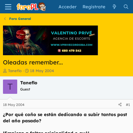
Acceder
Regístrate
Foro General
Oleadas remember...
I
F
Taneflo
18 May 2004
n
e
i
c
Taneflo
T
c
h
Guest
i
a
a
d
d
e
18 May 2004
#1
o
i
r
n
¿Por qué coño se están dedicando a subir tantos post
d
i
del año pasado?
e
c
l
i