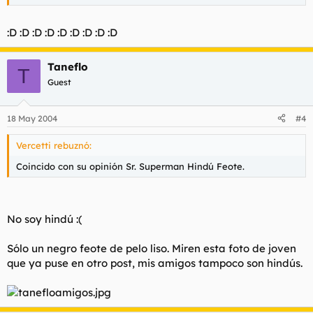
:D :D :D :D :D :D :D :D :D
Taneflo
T
Guest
18 May 2004
#4
Vercetti rebuznó:
Coincido con su opinión Sr. Superman Hindú Feote.
No soy hindú :(
Sólo un negro feote de pelo liso. Miren esta foto de joven
que ya puse en otro post, mis amigos tampoco son hindús.