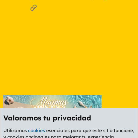
Enlace
Valoramos tu privacidad
Utilizamos
cookies
esenciales para que este sitio funcione,
y cookies opcionales para mejorar tu experiencia.
Foro General