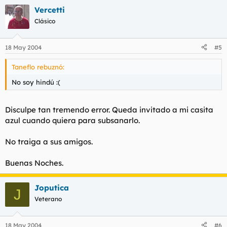
Vercetti
Clásico
18 May 2004
#5
Taneflo rebuznó:
No soy hindú :(
Disculpe tan tremendo error. Queda invitado a mi casita
azul cuando quiera para subsanarlo.
No traiga a sus amigos.
Buenas Noches.
Joputica
J
Veterano
18 May 2004
#6