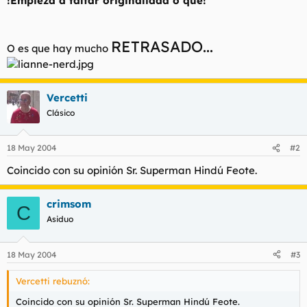
!Empieza a faltar originalidad o qué!
t
o
e
m
a
RETRASADO...
O es que hay mucho
Vercetti
Clásico
18 May 2004
#2
Coincido con su opinión Sr. Superman Hindú Feote.
crimsom
C
Asiduo
18 May 2004
#3
Vercetti rebuznó:
Coincido con su opinión Sr. Superman Hindú Feote.