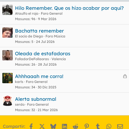
Hilo Remember. Que os hizo acabar por aquí?
Ataulfo el rojo
Foro General
Masunos
96
9 Mar 2026
Bachatta remember
El socio de Diego
Foro Música
Masunos
5
24 Jul 2026
Oleada de estafadoras
FolladorDeFollaoras
Valencia
Masunos
26
28 Jul 2026
Ahhhaaah me corro!
e
karls
Foro General
Masunos
34
30 Dic 2025
r
r
Alerta subnormal
serdo
Foro General
Masunos
32
21 Mar 2026
o
Facebook
X
Bluesky
LinkedIn
Reddit
Pinterest
Tumblr
WhatsA
Em
Compartir: