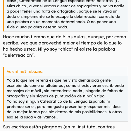
clase , Catedrático de la Lengua Española entre nosotros. :) .
Mira chico , a ver si vamos a estar de soplagaitas y no va nadie
a poder tener una falta de ortografía , porque se le vaya un
dedo o simplemente se le escape la deletreación correcta de
una palabra en un momento determinado. O no poner una
tilde a una palabra determinada.
Hace mucho tiempo que dejé las aulas, aunque, por como
escribe, veo que aproveché mejor el tiempo de lo que lo
ha hecho usted. Ni yo soy "chico" ni existe la palabra
"deletreación".
Valentine1 rebuznó:
Yo a lo que me refería es que he visto demasiada gente
escribiendo como analfabetos , como si estuvieran escribiendo
mensajes de móvil , sin entenderse nada , plagado de faltas de
ortografía y sin signos de puntuación de ningún tipo.
Yo no soy ningún Catedrático de la Lengua Española ni
pretendo serlo , pero me gusta presentar y exponer mis ideas
de la mejor forma posible dentro de mis posibilidades. A otros
eso se la suda y así vamos...
Sus escritos están plagados (en mi instituto, con tres