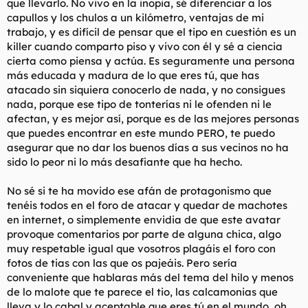
que llevarlo. No vivo en la inopia, sé diferenciar a los
capullos y los chulos a un kilómetro, ventajas de mi
trabajo, y es difícil de pensar que el tipo en cuestión es un
killer cuando comparto piso y vivo con él y sé a ciencia
cierta como piensa y actúa. Es seguramente una persona
más educada y madura de lo que eres tú, que has
atacado sin siquiera conocerlo de nada, y no consigues
nada, porque ese tipo de tonterías ni le ofenden ni le
afectan, y es mejor así, porque es de las mejores personas
que puedes encontrar en este mundo PERO, te puedo
asegurar que no dar los buenos días a sus vecinos no ha
sido lo peor ni lo más desafiante que ha hecho.
No sé si te ha movido ese afán de protagonismo que
tenéis todos en el foro de atacar y quedar de machotes
en internet, o simplemente envidia de que este avatar
provoque comentarios por parte de alguna chica, algo
muy respetable igual que vosotros plagáis el foro con
fotos de tias con las que os pajeáis. Pero sería
conveniente que hablaras más del tema del hilo y menos
de lo malote que te parece el tio, las calcamonias que
lleva y lo cabal y aceptable que eres tú en el mundo, oh