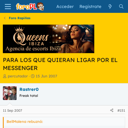
Acceder
Regístrate
Foro Rapiñas
PARA LOS QUE QUIERAN LIGAR POR EL
MESSENGER
I
F
percutador
15 Jun 2007
n
e
i
c
Rastrer0
c
h
Freak total
i
a
a
d
d
e
11 Sep 2007
#151
o
i
r
n
BellMalena rebuznó:
d
i
e
c