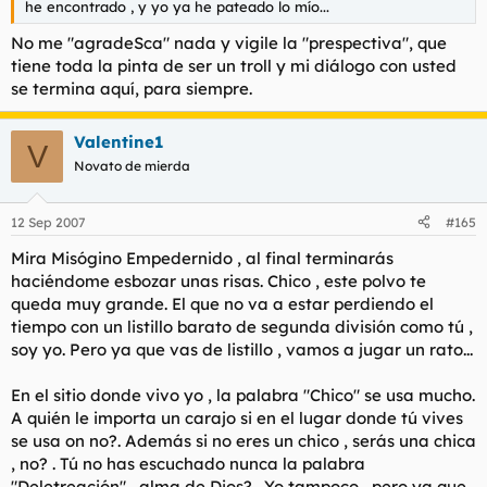
he encontrado , y yo ya he pateado lo mío...
No me "agradeSca" nada y vigile la "prespectiva", que
tiene toda la pinta de ser un troll y mi diálogo con usted
se termina aquí, para siempre.
Valentine1
V
Novato de mierda
12 Sep 2007
#165
Mira Misógino Empedernido , al final terminarás
haciéndome esbozar unas risas. Chico , este polvo te
queda muy grande. El que no va a estar perdiendo el
tiempo con un listillo barato de segunda división como tú ,
soy yo. Pero ya que vas de listillo , vamos a jugar un rato...
En el sitio donde vivo yo , la palabra "Chico" se usa mucho.
A quién le importa un carajo si en el lugar donde tú vives
se usa on no?. Además si no eres un chico , serás una chica
, no? . Tú no has escuchado nunca la palabra
"Deletreación" , alma de Dios? . Yo tampoco , pero ya que