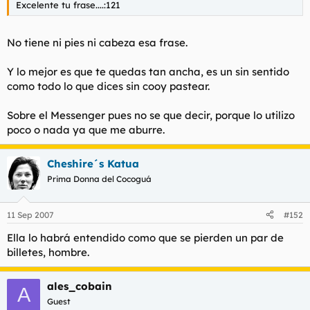
Excelente tu frase....:121
l
i
t
o
e
No tiene ni pies ni cabeza esa frase.
m
a
Y lo mejor es que te quedas tan ancha, es un sin sentido
como todo lo que dices sin cooy pastear.
Sobre el Messenger pues no se que decir, porque lo utilizo
poco o nada ya que me aburre.
Cheshire´s Katua
Prima Donna del Cocoguá
11 Sep 2007
#152
Ella lo habrá entendido como que se pierden un par de
billetes, hombre.
ales_cobain
A
Guest