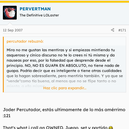
PERVERTMAN
The Definitive LOLaster
12 Sep 2007
#171
percutador rebuznó:
Mira no me gustan las mentiras y si empiezas mintiendo tu
asqueroso y cínico discurso no te lo crees ni tú misma y da
nauseas por eso, por la falsedad que desprende desde el
principio. NO, NO ES GUAPA EN ABSOLUTO, no tiene nada de
guapa. Podría decir que es inteligente o tiene otras cualidades
que la hagan sobresaliente, pero mentiría también. Y ya que se
"vende"como tía buena, al menos que no se flipe tanto o no
mienta, a ella misma.
Haz clic para expandir...
Eso es una mierda. Una excusa barata cuando de lo que
estamos hablando aquí y es aplicable a tantos ámbitos, la
Joder Percutador, estás ultimamente de lo más amérrimo
imagen es fundamental, desde encontrar un puesto de trabajo,
:121
hasta en las relaciones sociales y las sentimentales no te digo
nada hasta para valorarse a una misma. Cuando vosotras
That's what i call an OWNED. Juego, set y partido
juzgais totalmente por el físico. Y descartais a tios sin la menor