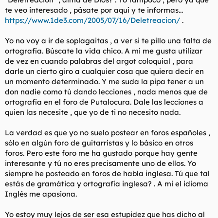
te veo interesado , pásate por aquí y te informas...
https://www.1de3.com/2005/07/16/Deletreacion/
.
Yo no voy a ir de soplagaitas , a ver si te pillo una falta de
ortografía. Búscate la vida chico. A mi me gusta utilizar
de vez en cuando palabras del argot coloquial , para
darle un cierto giro a cualquier cosa que quiera decir en
un momento determinado. Y me suda la pipa tener a un
don nadie como tú dando lecciones , nada menos que de
ortografía en el foro de Putalocura. Dale las lecciones a
quien las necesite , que yo de ti no necesito nada.
La verdad es que yo no suelo postear en foros españoles ,
sólo en algún foro de guitarristas y lo básico en otros
foros. Pero este foro me ha gustado porque hay gente
interesante y tú no eres precisamente uno de ellos. Yo
siempre he posteado en foros de habla inglesa. Tú que tal
estás de gramática y ortografía inglesa? . A mi el idioma
Inglés me apasiona.
Yo estoy muy lejos de ser esa estupidez que has dicho al