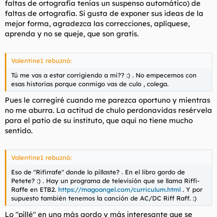
faltas de ortografía tenías un suspenso automático) de
faltas de ortografía. Si gusta de exponer sus ideas de la
mejor forma, agradezca las correcciones, aplíquese,
aprenda y no se queje, que son gratis.
Valentine1 rebuznó:
Tú me vas a estar corrigiendo a mi?? :) . No empecemos con
esas historias porque conmigo vas de culo , colega.
Pues le corregiré cuando me parezca oportuno y mientras
no me aburra. La actitud de chulo perdonavidas resérvela
para el patio de su instituto, que aquí no tiene mucho
sentido.
Valentine1 rebuznó:
Eso de "Rifirrafe" donde lo pillaste? . En el libro gordo de
Petete? :) . Hay un programa de televisión que se llama Riffi-
Raffe en ETB2.
https://magoangel.com/curriculum.html
. Y por
supuesto también tenemos la canción de AC/DC Riff Raff. :)
Lo "pillé" en uno más gordo y más interesante que se