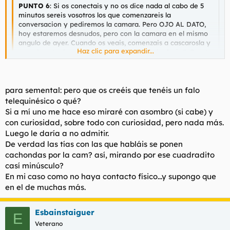
PUNTO 6
: Si os conectais y no os dice nada al cabo de 5
minutos sereis vosotros los que comenzareis la
conversacion y pediremos la camara. Pero OJO AL DATO,
hoy estaremos desnudos, pero con la camara en el mismo
angulo de ayer. Cuando os veais, comenzais a cascarosla y
Haz clic para expandir...
cuando este dura os levantais de la silla y le decis "¿Que te
parece esto, te gustaria chuparlo? Entonces seguramente
si es una chica soltera sola en su habitacion al 90 % de
Haz clic para expandir...
posibilidades se pondra cachonda y comenzara a
despelotarse y a tocarse con vosotros. Si no lo hace, puede
para semental: pero que os creéis que tenéis un falo
ser por verguenza o porque no esta sola en casa. Entonces
:137 :137 :137 :137 :137 :137 :137
telequinésico o qué?
quitais vuestra camara rapido y decis que os pajeareis con
Por favor, sin venir a cuento enseñarle la polla por cam resulta
Si a mí uno me hace eso miraré con asombro (si cabe) y
otra y la poneis en no admitir. Si la chica tiene novio o es
de dementes y lo más seguro es que ella piense que eres un
con curiosidad, sobre todo con curiosidad, pero nada más.
casada en cuanto os vea la polla, cerrara la cam, a no ser
salido o que tienes alguna tara mental.
Luego le daría a no admitir.
que sea muy guarra. Os insultara y os dira de todo.
De verdad las tías con las que habláis se ponen
cachondas por la cam? así, mirando por ese cuadradito
casí minúsculo?
En mi caso como no haya contacto físico...y supongo que
en el de muchas más.
Esbainstaiguer
E
Veterano