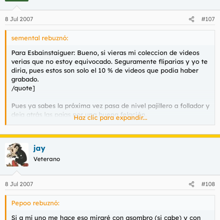
8 Jul 2007
#107
semental rebuznó:
Para Esbainstaiguer: Bueno, si vieras mi coleccion de videos
verias que no estoy equivocado. Seguramente fliparias y yo te
diria, pues estos son solo el 10 % de videos que podia haber
grabado.
/quote]
Pues ya sabes la próxima vez pasa de nivel pajillero a follador y
deja atrás las pajas por una buena felación.
Haz clic para expandir...
Experiencia debes de tener a raudales por lo que cuentas
campeón.
jay
Veterano
8 Jul 2007
#108
Pepoo rebuznó:
Si a mí uno me hace eso miraré con asombro (si cabe) y con