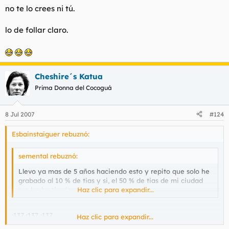
Llevo ya mas de 5 años haciendo esto y repito que solo he
no te lo crees ni tú.
grabado al 10 % de tias y si, el 50 % de tias de mi ciudad me
las he tirado en persona.
lo de follar claro.
Cheshire´s Katua
Prima Donna del Cocoguá
8 Jul 2007
#124
Esbainstaiguer rebuznó:
semental rebuznó:
Llevo ya mas de 5 años haciendo esto y repito que solo he
grabado al 10 % de tias y si, el 50 % de tias de mi ciudad
me las he tirado en persona.
Haz clic para expandir...
:137 :137 :137
Haz clic para expandir...