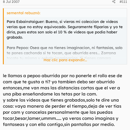
8 Jul 2007
#111
semental rebuznó:
Para Esbainstaiguer: Bueno, si vieras mi coleccion de videos
verias que no estoy equivocado. Seguramente fliparias y yo te
diria, pues estos son solo el 10 % de videos que podia haber
grabado.
Para Pepoo: Osea que no tienes imaginacion, ni fantasias, solo
te pones cachonda si te tocan, que aburrida eres... Zorrona
tocate tu misma y echale imaginacion. Si tienes camara
Haz clic para expandir...
enviame un privado y nos tocaremos juntos :D
le llamas a pepoo aburrida por no ponerle el rollo ese de
cam que te gusta a ti? yo tambien debo ser aburrido
entonces,me van mas las distancias cortas que el ver a
una piba enseñandome las tetas por la cam.
y sobre los videos que tienes grabados,solo te dire una
cosa: vaya manera de perder el tiempo,deja de ver tias
por cam y conocelas personalmente que las puedas
tocar,besar,lamer,ummm...... ya veras como imaginas y
fantaseas y con ella contigo,sin pantallas por medio.