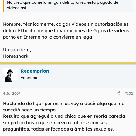
No creo que cometa ningun delito, la red esta plagado de
l
i
videos asi.
t
o
e
m
Hombre, técnicamente, colgar vídeos sin autorización es
a
delito. El hecho de que haya millones de Gigas de videos
porno en Interné no lo convierte en legal.
Un saludete,
Homeshark
Redemption
Veterano
4 Jul 2007
#102
Hablando de ligar por msn, os voy a decir algo que me
sucedió hace un tiempo.
Resulta que agregué a una chica que en teoría parecía
simpática hasta que empezó a rallarse con sus
preguntitas, todas enfocadas a ámbitos sexuales.