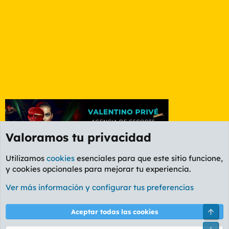
Valoramos tu privacidad
Utilizamos
cookies
esenciales para que este sitio funcione,
y cookies opcionales para mejorar tu experiencia.
Foro Rapiñas
Ver más información y configurar tus preferencias
Cookies
PL OLDSTYLE AMARILLO
Cambiar fuente
Español (ES)
Arri
Aceptar todas las cookies
Contáctanos
Términos y reglas
Política de privacidad
Ayuda
R