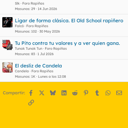
Slk
Foro Rapiñas
Masunos
29
14 Jun 2026
Ligar de forma clásica. El Old School rapiñero
Falcó
Foro Rapiñas
Masunos
102
30 May 2026
Tu Pito contra tu valores y a ver quien gana.
Tunak Tunak Tun
Foro Rapiñas
Masunos
83
1 Jul 2026
El desliz de Candela
Candela
Foro Rapiñas
Masunos
1K
Lunes a las 12:08
Facebook
X
Bluesky
LinkedIn
Reddit
Pinterest
Tumblr
WhatsA
Em
Compartir:
Enlace