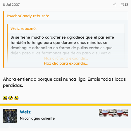
8 Jul 2007
#113
PsychoCandy rebuznó:
Weiz rebuznó:
Si se tiene mucho carácter se agradece que el pariente
también lo tenga para que durante unos minutos se
desahogue adrenalina en forma de pullas verbales que
dejen paso a las feromonas que dejan paso a su vez a
polvazos de puta madre
Haz clic para expandir...
Haz clic para expandir...
si, eso mola, pero en privado. A mí no hay cosa que me ponga
más que una buena discusión.
Ahora entiendo porque casi nunca ligo. Estais todas locas
perdidas.
Weiz
Ni con agua caliente