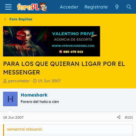
Acceder
Regístrate
Foro Rapiñas
PARA LOS QUE QUIERAN LIGAR POR EL
MESSENGER
I
F
percutador
15 Jun 2007
n
e
i
c
Homeshark
H
c
h
Forero del todo a cien
i
a
a
d
d
e
18 Jun 2007
#101
o
i
r
n
semental rebuznó:
d
i
e
c