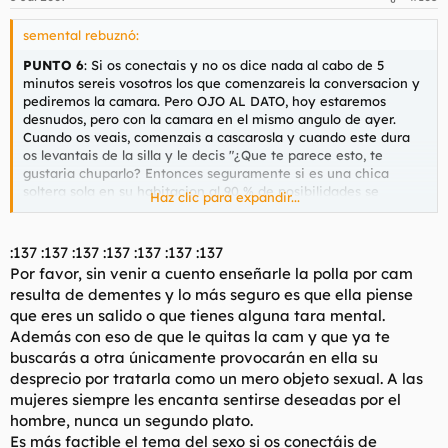
semental rebuznó:
PUNTO 6
: Si os conectais y no os dice nada al cabo de 5
minutos sereis vosotros los que comenzareis la conversacion y
pediremos la camara. Pero OJO AL DATO, hoy estaremos
desnudos, pero con la camara en el mismo angulo de ayer.
Cuando os veais, comenzais a cascarosla y cuando este dura
os levantais de la silla y le decis "¿Que te parece esto, te
gustaria chuparlo? Entonces seguramente si es una chica
soltera sola en su habitacion al 90 % de posibilidades se
Haz clic para expandir...
pondra cachonda y comenzara a despelotarse y a tocarse con
vosotros. Si no lo hace, puede ser por verguenza o porque no
esta sola en casa. Entonces quitais vuestra camara rapido y
:137 :137 :137 :137 :137 :137 :137
decis que os pajeareis con otra y la poneis en no admitir. Si la
Por favor, sin venir a cuento enseñarle la polla por cam
chica tiene novio o es casada en cuanto os vea la polla, cerrara
resulta de dementes y lo más seguro es que ella piense
la cam, a no ser que sea muy guarra. Os insultara y os dira de
que eres un salido o que tienes alguna tara mental.
todo.
Además con eso de que le quitas la cam y que ya te
buscarás a otra únicamente provocarán en ella su
desprecio por tratarla como un mero objeto sexual. A las
mujeres siempre les encanta sentirse deseadas por el
hombre, nunca un segundo plato.
Es más factible el tema del sexo si os conectáis de