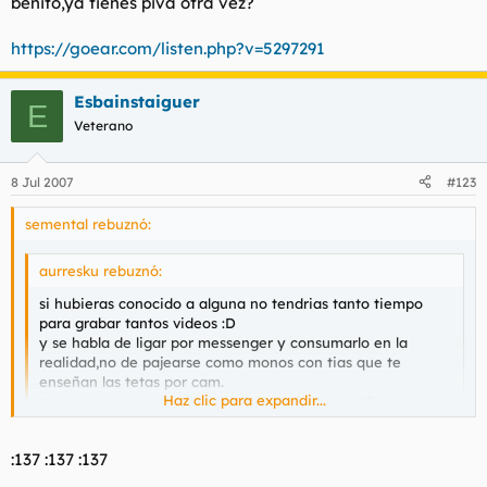
benito,ya tienes piva otra vez?
https://goear.com/listen.php?v=5297291
Esbainstaiguer
E
Veterano
8 Jul 2007
#123
semental rebuznó:
aurresku rebuznó:
si hubieras conocido a alguna no tendrias tanto tiempo
para grabar tantos videos :D
y se habla de ligar por messenger y consumarlo en la
realidad,no de pajearse como monos con tias que te
enseñan las tetas por cam.
Haz clic para expandir...
que oye,me parece bien que tu te pajees con ellas
viendolas por la cam mientras otros pasan de cam y se las
follan directamente.
Haz clic para expandir...
:137 :137 :137
son modos de vida :D