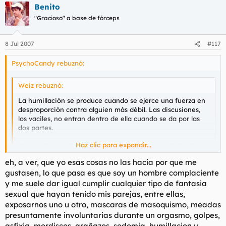
Benito
"Gracioso" a base de fórceps
8 Jul 2007
#117
PsychoCandy rebuznó:
Weiz rebuznó:
La humillación se produce cuando se ejerce una fuerza en
desproporción contra alguien más débil. Las discusiones,
los vaciles, no entran dentro de ella cuando se da por las
dos partes.
Haz clic para expandir...
A parte de que hablaba de carácter intrínseco de los dos,
no de una forma más hecha a posta para dar morbo.
Haz clic para expandir...
eh, a ver, que yo esas cosas no las hacia por que me
gustasen, lo que pasa es que soy un hombre complaciente
si si, si hablamos de lo mismo, lo de la humillación lo decía por
y me suele dar igual cumplir cualquier tipo de fantasia
lo que contó Benito
sexual que hayan tenido mis parejas, entre ellas,
exposarnos uno u otro, mascaras de masoquismo, meadas
presuntamente involuntarias durante un orgasmo, golpes,
asfixia, mordiscos, arañazos, sodomia, humillacion y