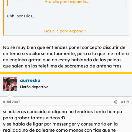
también lo tenga para que durante unos minutos...
Haz clic para expandir...
Uhh, por Dios...
Haz clic para expandir...
Pues a mí no me gusta que me levanten la voz, me parece una
falta de respeto y no tolero esas cosas.
No sé muy bien qué entiendes por el concepto discutir de
un tema o vacilarse mutuamente, pero a lo que me refiero
no engloba gritar, que no estoy hablando de las peleas
que salen en los telefilms de sobremesa de antena tres.
aurresku
Llorón deportivo
8 Jul 2007
#119
si hubieras conocido a alguna no tendrias tanto tiempo
para grabar tantos videos :D
y se habla de ligar por messenger y consumarlo en la
realidad,no de pajearse como monos con tias que te