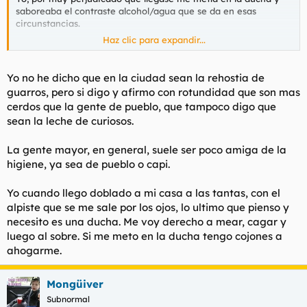
saboreaba el contraste alcohol/agua que se da en esas
circunstancias.
Haz clic para expandir...
Yo no me voy a la cama sin haber pasado por la ducha. Al
llegar del trabajo (15: 20), ducha, y antes de sobar , ducha. Y en
verano, gracias a mis kilotones, de tres duchas al día no bajo.
Yo no he dicho que en la ciudad sean la rehostia de
Me gusta sentir que no tengo capa lipídica en la epidermis.
guarros, pero si digo y afirmo con rotundidad que son mas
cerdos que la gente de pueblo, que tampoco digo que
Ahora, Curro, tampoco me diga que los de la city son la
sean la leche de curiosos.
rehostia de guarros y los hijos del arado un dechado de
higiene: yo ya he visto una chica del rural venir a parir y que
no se lavaba desde que se quedó preñada
... y, como norma
La gente mayor, en general, suele ser poco amiga de la
general, el olor que despiden buena parte (cada vez menos,
higiene, ya sea de pueblo o capi.
por suerte), de los ancianos del medio rural, es para pensarse
seriamente hacerse accionista de ambipur, de lo que gastamos
Yo cuando llego doblado a mi casa a las tantas, con el
en según qué habitaciones.
alpiste que se me sale por los ojos, lo ultimo que pienso y
necesito es una ducha. Me voy derecho a mear, cagar y
Y eso en categoría de olores; después tenemos uñas con capas
y capas de MIERDA, ombligos que hay que poner a ablandar
luego al sobre. Si me meto en la ducha tengo cojones a
con vaselina, espacios interdigitales acorazados de cotra...
ahogarme.
Sí, muy higiénicos los Marciales.
Mongüiver
Subnormal