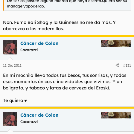
De ser así,postee alguna mierda que haya escrito.Quiero ser su
manager/apoderao.
Non. Fumo Bali Shag y la Guinness no me da más. Y
aborrezco a los modernillos.
Cáncer de Colon
Cacarazzi
11 Dic 2011
#131
En mi mochila llevo todos tus besos, tus sonrisas, y todos
esos momentos únicos e inolvidables que vivimos. Y un
bolígrafo, y tabaco y latas de cerveza del Eroski.
Te quiero ♥
Cáncer de Colon
Cacarazzi