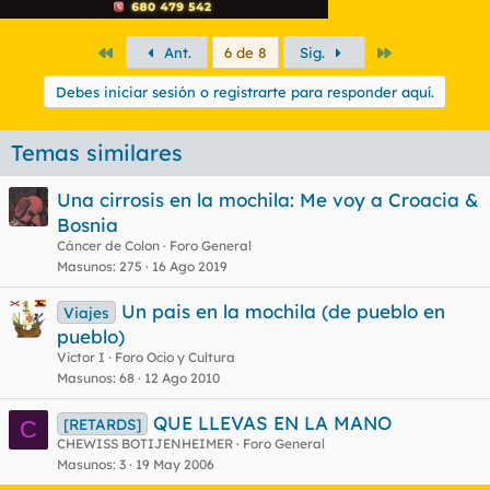
Primero
Último
Ant.
6 de 8
Sig.
Debes iniciar sesión o registrarte para responder aquí.
Temas similares
Una cirrosis en la mochila: Me voy a Croacia &
Bosnia
Cáncer de Colon
Foro General
Masunos
275
16 Ago 2019
Un pais en la mochila (de pueblo en
Viajes
pueblo)
Victor I
Foro Ocio y Cultura
Masunos
68
12 Ago 2010
QUE LLEVAS EN LA MANO
[RETARDS]
C
CHEWISS BOTIJENHEIMER
Foro General
Masunos
3
19 May 2006