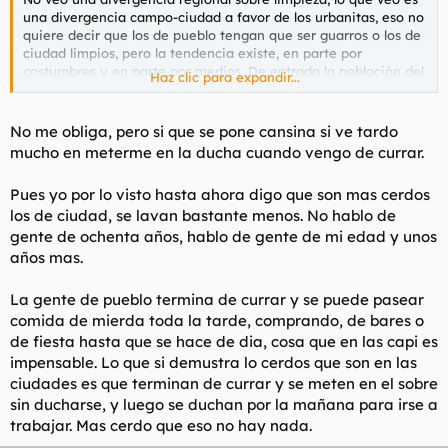
una divergencia campo-ciudad a favor de los urbanitas, eso no
quiere decir que los de pueblo tengan que ser guarros o los de
ciudad limpios, pero la tendencia existe, en parte por
costumbres y en parte por medios. De entrada la población del
Haz clic para expandir...
campo es mayor en promedio, y la gente mayor se baña
menos, costumbre que ya tenían de jóvenes, aun recuerdo a mi
abuelo y a una vecina originaria de palencia que comentaban
No me obliga, pero si que se pone cansina si ve tardo
espantados esa costumbre modernilla y citadina de bañarse en
mucho en meterme en la ducha cuando vengo de currar.
invierno. En el campo el agua corriente y, sobre todo, el agua
caliente llegó más tarde, en mi aldea montañesa recuerdo
Pues yo por lo visto hasta ahora digo que son mas cerdos
ambos sucesos, de niño aun recuerdo que me bañaron alguna
los de ciudad, se lavan bastante menos. No hablo de
vez en la pileta de piedra del patio a la intemperie, recuerdo
haberme duchado alguna vez con agua fría (ya corriente) en
gente de ochenta años, hablo de gente de mi edad y unos
invierno y salir literalmente morado. Es que nada que ver el
años mas.
clima de las principales ciudades gallegas con lo que luego
hace en los pueblos montañeses del interior.
La gente de pueblo termina de currar y se puede pasear
comida de mierda toda la tarde, comprando, de bares o
Luego está el tema del trabajo, la gente del campo suele hacer
de fiesta hasta que se hace de dia, cosa que en las capi es
trabajos más físicos. En fin, en cuanto a Galicia, pues es una de
las regiones más rurales, eso sí.
impensable. Lo que si demustra lo cerdos que son en las
ciudades es que terminan de currar y se meten en el sobre
sin ducharse, y luego se duchan por la mañana para irse a
trabajar. Mas cerdo que eso no hay nada.