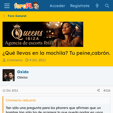
Acceder
Regístrate
Foro General
¿Qué llevas en la mochila? Tu peine,cabrón.
I
F
Cimmerio
9 Dic 2011
n
e
i
c
Oxido
c
h
Clásico
i
a
a
d
d
e
11 Dic 2011
#126
o
i
r
n
Cimmerio rebuznó:
d
i
e
c
Tan sólo una pregunta para los phorers que afirman que un
l
i
hombre tan sólo ha de acarrear lo que pueda portar en unos