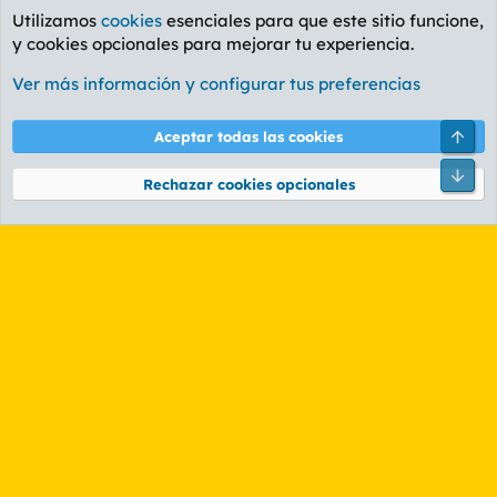
Utilizamos
cookies
esenciales para que este sitio funcione,
y cookies opcionales para mejorar tu experiencia.
Foro General
Ver más información y configurar tus preferencias
Cookies
PL OLDSTYLE AMARILLO
Cambiar fuente
Español (ES)
Arri
Aceptar todas las cookies
Contáctanos
Términos y reglas
Política de privacidad
Ayuda
R
Pie
S
Rechazar cookies opcionales
S
®
Community platform by XenForo
© 2010-2026 XenForo Ltd.