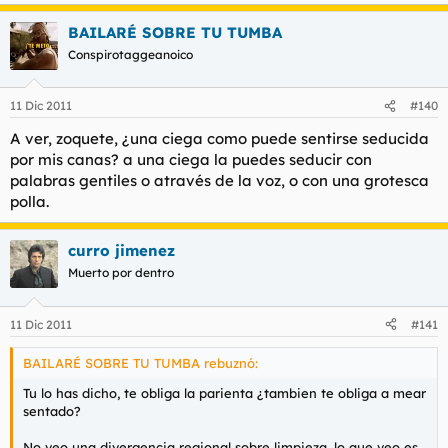
BAILARÉ SOBRE TU TUMBA
Conspirotaggeanoico
11 Dic 2011
#140
A ver, zoquete, ¿una ciega como puede sentirse seducida
por mis canas? a una ciega la puedes seducir con
palabras gentiles o através de la voz, o con una grotesca
polla.
curro jimenez
Muerto por dentro
11 Dic 2011
#141
BAILARÉ SOBRE TU TUMBA rebuznó:
Tu lo has dicho, te obliga la parienta ¿tambien te obliga a mear
sentado?
No veo una divergencia regional sobre limpieza, lo que veo es