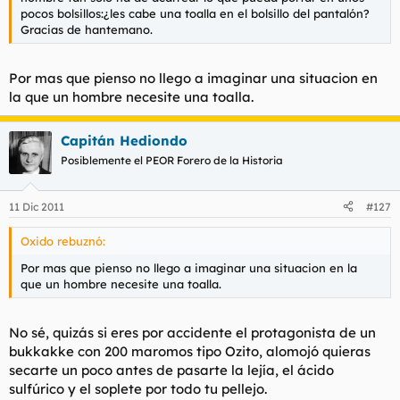
t
o
pocos bolsillos:¿les cabe una toalla en el bolsillo del pantalón?
e
Gracias de
hantemano
.
m
a
Por mas que pienso no llego a imaginar una situacion en
la que un hombre necesite una toalla.
Capitán Hediondo
Posiblemente el PEOR Forero de la Historia
11 Dic 2011
#127
Oxido rebuznó:
Por mas que pienso no llego a imaginar una situacion en la
que un hombre necesite una toalla.
No sé, quizás si eres por accidente el protagonista de un
bukkakke con 200 maromos tipo Ozito, alomojó quieras
secarte un poco antes de pasarte la lejía, el ácido
sulfúrico y el soplete por todo tu pellejo.