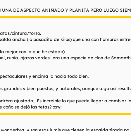
N UNA DE ASPECTO ANIÑADO Y PLANITA PERO LUEGO SIEMP
atas/cintura/torso.
palda ancha ( o pasadita de kilos) que una con hombros estrec
 la mejor con la que he estado)
, rubia, ojazos verdes.. era una especie de clon de Samanth
pectaculares y encima lo hacía todo bien.
s grandes y bien puestos, y naturales, aunque algo así resulta
rbra ajustado... Es increible lo que puede llegar a cambiar la
 coño se dejó las tetas? :cry:
 wonderbra, y son esas lumis que tienen la espalda tirada pa 