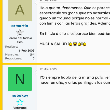
A
Hola que tal fenomenos. Que os parece s
espectaculares (por supuesto naturales
quedo un trauma porque no es normal q
con lumis con las tetas grandes. Ademas
armartin
En fin...lo dicho si os parece bien podri
Forero del todo a
cien
MUCHA SALUD.
Registro
6 Feb 2005
Mensajes
164
Reacciones
0
17 Mar 2005
N
YO siempre hablo de la misma puta, jenni
hacer un año, y a las putilinguis las
nabokov
Veterano