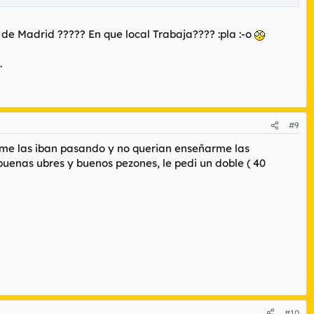
de Madrid ????? En que local Trabaja???? :pla :-o
.
#9
do me las iban pasando y no querian enseñarme las
.buenas ubres y buenos pezones, le pedi un doble ( 40
#10