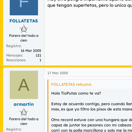
F
que tengan supertetas, pero lo unico q
FOLLATETAS
Forero del todo a
cien
Registro
16 Mar 2005
Mensajes
121
Reacciones
1
17 Mar 2005
A
FOLLATETAS rebuznó:
Hola TioPutas como te va?
Estoy de acuerdo contigo, pero cuando llam
armartin
mas, es que yo filtro los pisos de esta man
Forero del todo a
Otro record estuve con una hungara que dec
cien
capaz de juntar los pezones con mi cabeza
Registro
corri con la polla morcillona y solo me la