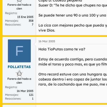
Copa D: Cabeza pequeña
Forero del todo a
Suoer D: "Te he dicho que chupes no qu
cien
Registro
Se puede tener una 90 o una 100 y una
15 Ene 2005
Mensajes
358
Reacciones
7
La cica con mejores pecho que pueda y
vive Dios.
16 Mar 2005
F
Hola TioPutas como te va?
Estoy de acuerdo contigo, pero cuando 
mide el torso y poco mas, es que yo filt
FOLLATETAS
Otro record estuve con una hungara que
Forero del todo a
cabeza dentro i era capaz de juntar l
cien
rara, de lo cachondo que me puso, me c
Registro
16 Mar 2005
Mensajes
121
Reacciones
1