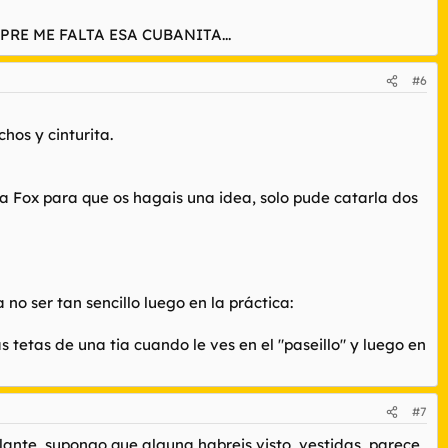
RE ME FALTA ESA CUBANITA...
#6
hos y cinturita.
a Fox para que os hagais una idea, solo pude catarla dos
 no ser tan sencillo luego en la práctica:
s tetas de una tia cuando le ves en el "paseillo" y luego en
#7
lante, supongo que alguna habreis visto, vestidas, parece