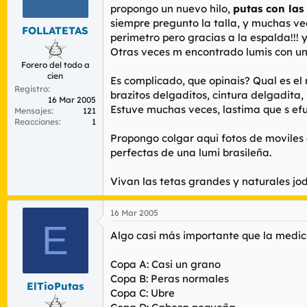
r
n
propongo un nuevo hilo,
putas con las
d
i
siempre pregunto la talla, y muchas ve
FOLLATETAS
e
c
perimetro pero gracias a la espalda!!! 
l
i
Otras veces m encontrado lumis con una
t
o
Forero del todo a
e
cien
m
Es complicado, que opinais? Qual es el
Registro
a
brazitos delgaditos, cintura delgadi
16 Mar 2005
Estuve muchas veces, lastima que s efu
Mensajes
121
Reacciones
1
Propongo colgar aqui fotos de moviles d
perfectas de una lumi brasileña.
Vivan las tetas grandes y naturales jo
16 Mar 2005
E
Algo casi más importante que la medició
Copa A: Casi un grano
Copa B: Peras normales
ElTioPutas
Copa C: Ubre