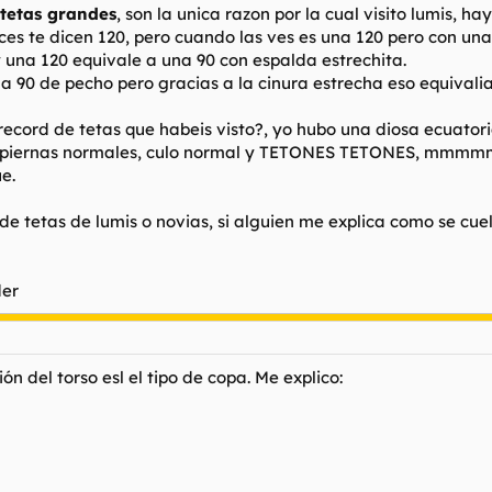
 tetas grandes
, son la unica razon por la cual visito lumis, ha
ces te dicen 120, pero cuando las ves es una 120 pero con una
y una 120 equivale a una 90 con espalda estrechita.
 90 de pecho pero gracias a la cinura estrecha eso equivalia
 record de tetas que habeis visto?, yo hubo una diosa ecuator
ta, piernas normales, culo normal y TETONES TETONES, mmmm
e.
e tetas de lumis o novias, si alguien me explica como se cuel
der
n del torso esl el tipo de copa. Me explico: