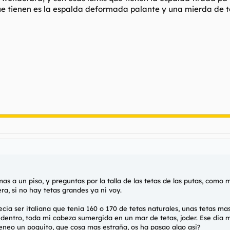
ue tienen es la espalda deformada palante y una mierda de te
as a un piso, y preguntas por la talla de las tetas de las putas, com
era, si no hay tetas grandes ya ni voy.
ia ser italiana que tenia 160 o 170 de tetas naturales, unas tetas mas
 dentro, toda mi cabeza sumergida en un mar de tetas, joder. Ese di
 meneo un poquito, que cosa mas estraña, os ha pasao algo asi?