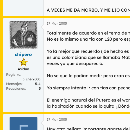
A VECES ME DA MORBO, Y ME LIO CO
17 Mar 2005
Totalmente de acuerdo en el tema de t
No es lo mismo una tia con 120 pero es
Yo la mejor que recuerdo ( de hecho es
chipero
es una colombiana que se llamaba Mabel
veces ya que desapareció.
Asiduo
Registro
No se que le podian medir pero eran es
5 Ene 2005
Mensajes
511
Yo siempre intento ir con tias con pecho
Reacciones
3
El enemigo natural del Putero es el wond
la habitación cuando se lo quita ¿Dónde
17 Mar 2005
Hay otro peligro importante aparte del