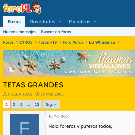
Foros
Novedades
Miembros
Nuevos mensajes
Buscar en foros
Foros
OTROS
Foros +18
Foro Putas
La Whiskería
TETAS GRANDES
I
F
FOLLATETAS
16 Mar 2005
n
e
1
2
3
…
12
Sig.
i
c
c
h
i
a
16 Mar 2005
a
F
d
Hola foreros y puteros todos,
d
e
o
i