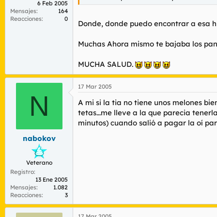
6 Feb 2005
Mensajes
164
Reacciones
0
Donde, donde puedo encontrar a esa hun
Muchas Ahora mismo te bajaba los panta
MUCHA SALUD.
17 Mar 2005
N
A mi si la tia no tiene unos melones bi
tetas...me lleve a la que parecia tener
minutos) cuando salió a pagar la oí par
nabokov
Veterano
Registro
13 Ene 2005
Mensajes
1.082
Reacciones
3
17 Mar 2005