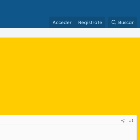
Acceder
Regístrate
Buscar
#1