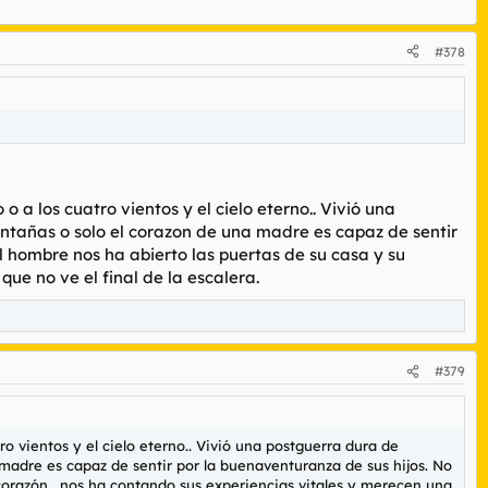
#378
o a los cuatro vientos y el cielo eterno.. Vivió una
montañas o solo el corazon de una madre es capaz de sentir
l hombre nos ha abierto las puertas de su casa y su
ue no ve el final de la escalera.
#379
ro vientos y el cielo eterno.. Vivió una postguerra dura de
 madre es capaz de sentir por la buenaventuranza de sus hijos. No
 corazón , nos ha contando sus experiencias vitales y merecen una