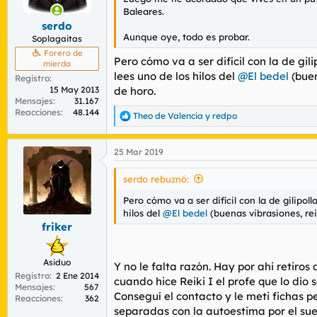
Baleares.
serdo
Aunque oye, todo es probar.
Soplagaitas
Forero de
Pero cómo va a ser difícil con la de g
mierda
lees uno de los hilos del
@El bedel
(buen
Registro
15 May 2013
de horo.
Mensajes
31.167
Reacciones
48.144
Theo de Valencia
y
redpo
R
e
a
25 Mar 2019
c
c
i
serdo rebuznó:
o
n
Pero cómo va a ser difícil con la de gilip
e
hilos del
@El bedel
(buenas vibrasiones, reik
s
friker
:
Asiduo
Y no le falta razón. Hay por ahi retiros 
Registro
2 Ene 2014
cuando hice Reiki I el profe que lo di
Mensajes
567
Conseguí el contacto y le meti fichas p
Reacciones
362
separadas con la autoestima por el sue