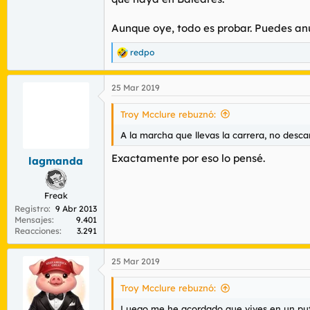
Aunque oye, todo es probar. Puedes an
redpo
R
e
a
25 Mar 2019
c
c
i
Troy Mcclure rebuznó:
o
n
A la marcha que llevas la carrera, no desca
e
s
Exactamente por eso lo pensé.
lagmanda
:
Freak
Registro
9 Abr 2013
Mensajes
9.401
Reacciones
3.291
25 Mar 2019
Troy Mcclure rebuznó:
Luego me he acordado que vives en un puto