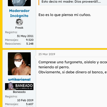
Esto decia mi madre: Dios proveerá!!!....
r
n
d
i
Moderador
e
c
Eso es lo que piensa mi cuñao.
l
i
Incógnito
t
o
e
m
Freak
a
Registro
31 May 2011
Mensajes
9.520
Reacciones
5.148
25 Mar 2019
Comprese una furgoneta, aislala y acon
teniendo al perro.
Obviamente, si debe dinero al banco, el 
urtikarianal
Baneado
Registro
10 Feb 2019
Mensajes
5.607