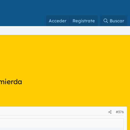
Acceder
Regístrate
Buscar
 mierda
#376