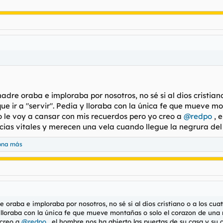
adre oraba e imploraba por nosotros, no sé si al dios cristiano 
ue ir a "servir". Pedia y lloraba con la única fe que mueve 
o le voy a cansar con mis recuerdos pero yo creo a
@redpo
, e
ias vitales y merecen una vela cuando llegue la negrura del q
ona más
 oraba e imploraba por nosotros, no sé si al dios cristiano o a los cuat
a y lloraba con la única fe que mueve montañas o solo el corazon de una
 creo a
@redpo
, el hombre nos ha abierto las puertas de su casa y su