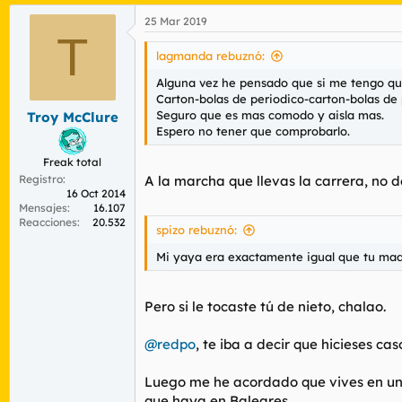
a
25 Mar 2019
c
T
c
i
lagmanda rebuznó:
o
n
Alguna vez he pensado que si me tengo que 
e
Carton-bolas de periodico-carton-bolas de
s
Seguro que es mas comodo y aisla mas.
Troy McClure
:
Espero no tener que comprobarlo.
Freak total
Registro
A la marcha que llevas la carrera, no d
16 Oct 2014
Mensajes
16.107
Reacciones
20.532
spizo rebuznó:
Mi yaya era exactamente igual que tu madr
Pero si le tocaste tú de nieto, chalao.
@redpo
, te iba a decir que hicieses c
Luego me he acordado que vives en un p
que haya en Baleares.