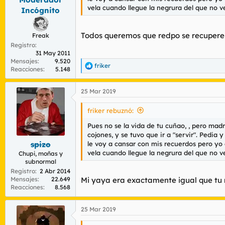
:
vela cuando llegue la negrura del que no ve 
Incógnito
Todos queremos que redpo se recupere y
Freak
Registro
31 May 2011
Mensajes
9.520
friker
R
Reacciones
5.148
e
a
25 Mar 2019
c
c
i
friker rebuznó:
o
n
Pues no se la vida de tu cuñao, , pero madre
e
cojones, y se tuvo que ir a "servir". Pedi
s
le voy a cansar con mis recuerdos pero yo
spizo
:
vela cuando llegue la negrura del que no ve 
Chupi, moñas y
subnormal
Registro
2 Abr 2014
Mensajes
22.649
Mi yaya era exactamente igual que tu 
Reacciones
8.568
25 Mar 2019