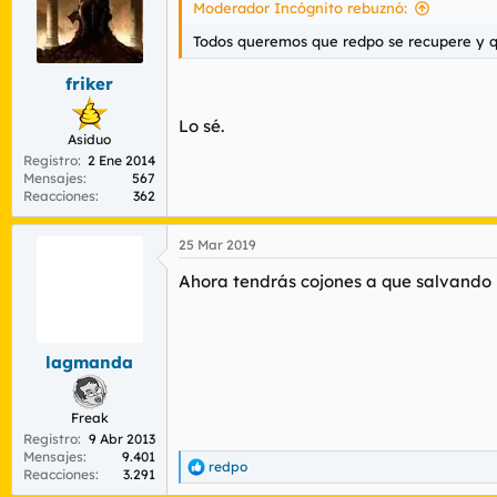
Moderador Incógnito rebuznó:
Todos queremos que redpo se recupere y qu
friker
Lo sé.
Asiduo
Registro
2 Ene 2014
Mensajes
567
Reacciones
362
25 Mar 2019
Ahora tendrás cojones a que salvando l
lagmanda
Freak
Registro
9 Abr 2013
Mensajes
9.401
redpo
R
Reacciones
3.291
e