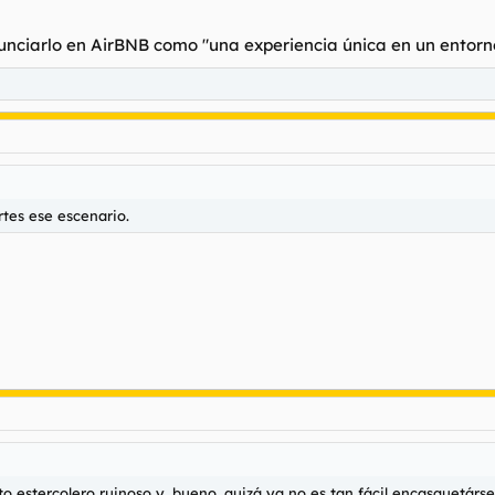
unciarlo en AirBNB como "una experiencia única en un entorno
rtes ese escenario.
 estercolero ruinoso y, bueno, quizá ya no es tan fácil encasquetárs