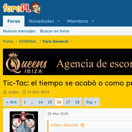
Foros
Novedades
Miembros
Nuevos mensajes
Buscar en foros
Foros
GENERAL
Foro General
Tic-Tac: el tiempo se acabó o como 
I
F
redpo
19 Mar 2019
n
e
Ant.
1
…
14
15
16
17
18
Sig.
i
c
c
h
i
a
25 Mar 2019
a
d
d
e
friker rebuznó:
o
i