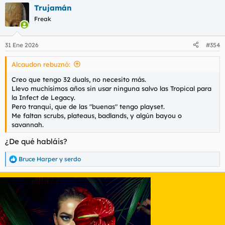
a
Trujamán
c
c
Freak
i
o
n
31 Ene 2026
#354
e
s
Alcaudon rebuznó:
:
Creo que tengo 32 duals, no necesito más.
Llevo muchísimos años sin usar ninguna salvo las Tropical para
la Infect de Legacy.
Pero tranqui, que de las "buenas" tengo playset.
Me faltan scrubs, plateaus, badlands, y algún bayou o
savannah.
¿De qué habláis?
Bruce Harper
y
serdo
R
e
a
c
c
i
o
n