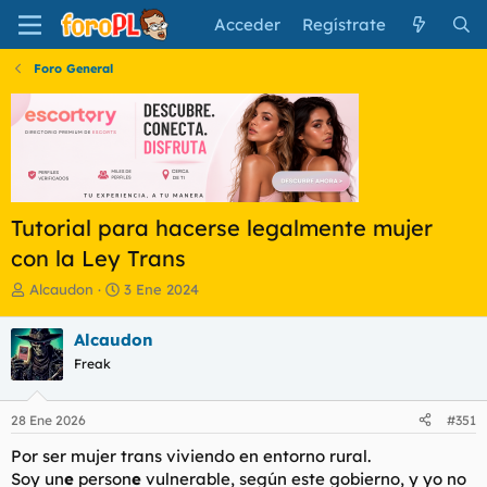
Acceder
Regístrate
Foro General
Tutorial para hacerse legalmente mujer
con la Ley Trans
I
F
Alcaudon
3 Ene 2024
n
e
i
c
Alcaudon
c
h
Freak
i
a
a
d
d
e
28 Ene 2026
#351
o
i
r
n
Por ser mujer trans viviendo en entorno rural.
d
i
Soy un
e
person
e
vulnerable, según este gobierno, y yo no
e
c