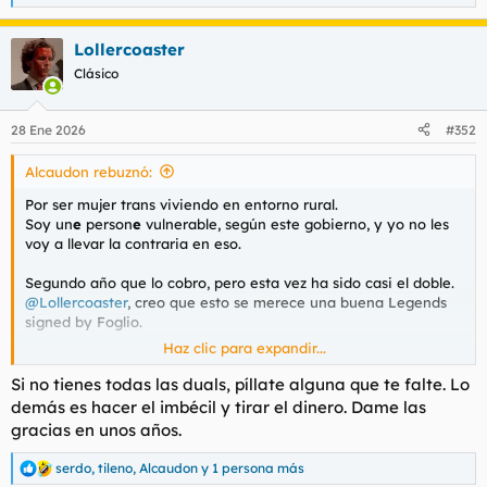
e
a
Lollercoaster
c
c
Clásico
i
o
n
28 Ene 2026
#352
e
s
Alcaudon rebuznó:
:
Por ser mujer trans viviendo en entorno rural.
Soy un
e
person
e
vulnerable, según este gobierno, y yo no les
voy a llevar la contraria en eso.
Segundo año que lo cobro, pero esta vez ha sido casi el doble.
@Lollercoaster
, creo que esto se merece una buena Legends
signed by Foglio.
Haz clic para expandir...
Ver el archivos adjunto 210842
Si no tienes todas las duals, píllate alguna que te falte. Lo
demás es hacer el imbécil y tirar el dinero. Dame las
gracias en unos años.
serdo
,
tileno
,
Alcaudon
y 1 persona más
R