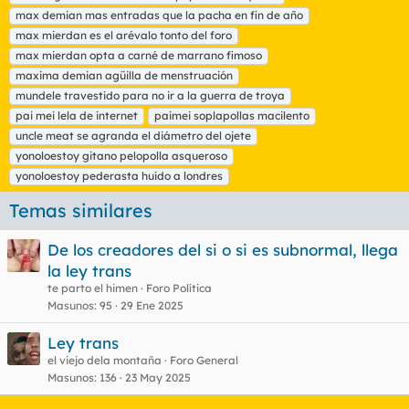
max demian mas entradas que la pacha en fin de año
max mierdan es el arévalo tonto del foro
max mierdan opta a carné de marrano fimoso
maxima demian agüilla de menstruación
mundele travestido para no ir a la guerra de troya
pai mei lela de internet
paimei soplapollas macilento
uncle meat se agranda el diámetro del ojete
yonoloestoy gitano pelopolla asqueroso
yonoloestoy pederasta huido a londres
Temas similares
De los creadores del si o si es subnormal, llega
la ley trans
te parto el himen
Foro Política
Masunos
95
29 Ene 2025
Ley trans
el viejo dela montaña
Foro General
Masunos
136
23 May 2025