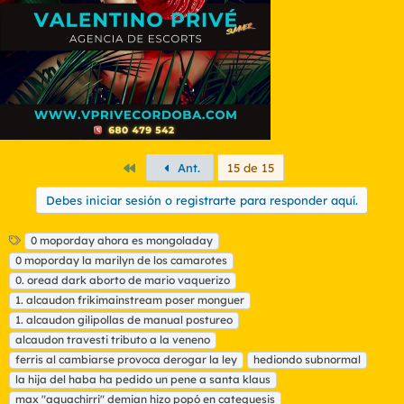
e
s
:
Primero
Ant.
15 de 15
Debes iniciar sesión o registrarte para responder aquí.
E
0 moporday ahora es mongoladay
t
0 moporday la marilyn de los camarotes
i
0. oread dark aborto de mario vaquerizo
q
1. alcaudon frikimainstream poser monguer
u
1. alcaudon gilipollas de manual postureo
e
t
alcaudon travesti tributo a la veneno
a
ferris al cambiarse provoca derogar la ley
hediondo subnormal
s
la hija del haba ha pedido un pene a santa klaus
max "aguachirri" demian hizo popó en catequesis