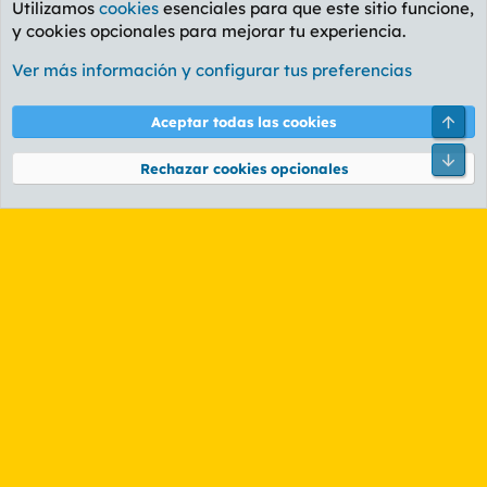
Utilizamos
cookies
esenciales para que este sitio funcione,
y cookies opcionales para mejorar tu experiencia.
Foro General
Ver más información y configurar tus preferencias
Cookies
PL OLDSTYLE AMARILLO
Cambiar fuente
Español (ES)
Arri
Aceptar todas las cookies
Contáctanos
Términos y reglas
Política de privacidad
Ayuda
R
Pie
S
Rechazar cookies opcionales
S
®
Community platform by XenForo
© 2010-2026 XenForo Ltd.