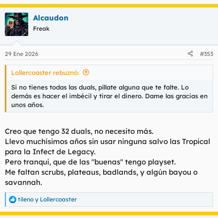
e
a
Alcaudon
c
c
Freak
i
o
n
29 Ene 2026
#353
e
s
Lollercoaster rebuznó:
:
Si no tienes todas las duals, píllate alguna que te falte. Lo
demás es hacer el imbécil y tirar el dinero. Dame las gracias en
unos años.
Creo que tengo 32 duals, no necesito más.
Llevo muchísimos años sin usar ninguna salvo las Tropical
para la Infect de Legacy.
Pero tranqui, que de las "buenas" tengo playset.
Me faltan scrubs, plateaus, badlands, y algún bayou o
savannah.
tileno
y
Lollercoaster
R
e