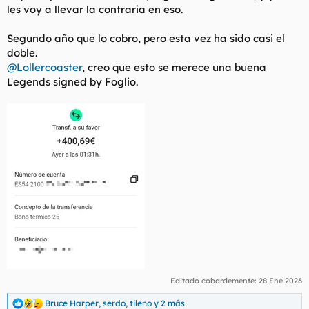
les voy a llevar la contraria en eso.
l
i
t
o
e
Segundo año que lo cobro, pero esta vez ha sido casi el
m
doble.
a
@Lollercoaster
, creo que esto se merece una buena
Legends signed by Foglio.
Editado cobardemente:
28 Ene 2026
Bruce Harper
,
serdo
,
tileno
y 2 más
R