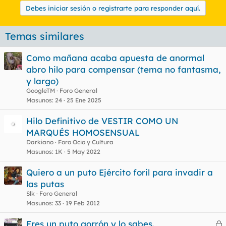
Debes iniciar sesión o registrarte para responder aquí.
Temas similares
Como mañana acaba apuesta de anormal
abro hilo para compensar (tema no fantasma,
y largo)
GoogleTM
Foro General
Masunos
24
25 Ene 2025
Hilo Definitivo de VESTIR COMO UN
MARQUÉS HOMOSENSUAL
Darkiano
Foro Ocio y Cultura
Masunos
1K
5 May 2022
Quiero a un puto Ejército foril para invadir a
las putas
Slk
Foro General
Masunos
33
19 Feb 2012
Eres un puto gorrón y lo sabes.