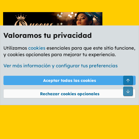
Valoramos tu privacidad
Utilizamos
cookies
esenciales para que este sitio funcione,
y cookies opcionales para mejorar tu experiencia.
Foro General
Ver más información y configurar tus preferencias
Cookies
PL OLDSTYLE AMARILLO
Cambiar fuente
Español (ES)
Arri
Aceptar todas las cookies
Contáctanos
Términos y reglas
Política de privacidad
Ayuda
R
Pie
S
Rechazar cookies opcionales
S
®
Community platform by XenForo
© 2010-2026 XenForo Ltd.