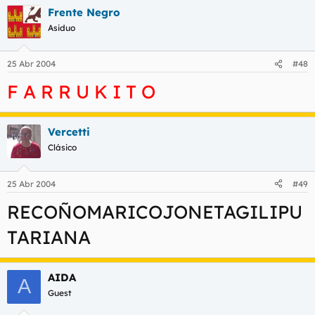
Frente Negro
Asiduo
25 Abr 2004
#48
F A R R U K I T O
Vercetti
Clásico
25 Abr 2004
#49
RECOÑOMARICOJONETAGILIPU
TARIANA
AIDA
A
Guest