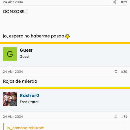
24 Abr 2004
#29
GONZOS!!!!
jo, espero no haberme pasao
Guest
G
Guest
24 Abr 2004
#30
Rojos de mierda
Rastrer0
Freak total
24 Abr 2004
#31
lo_camano rebuznó: