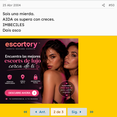
25 Abr 2004
#50
Sois una mierda.
AIDA os supera con creces.
IMBECILES
Dais asco
Primero
Último
Ant.
2 de 3
Sig.