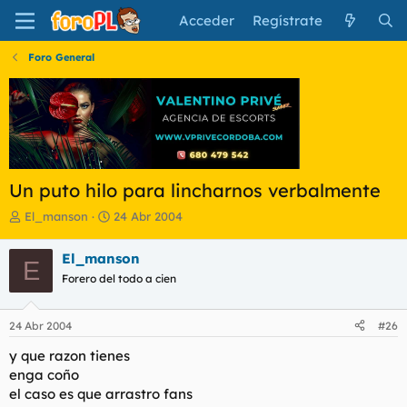
Acceder
Regístrate
Foro General
Un puto hilo para lincharnos verbalmente
I
F
El_manson
24 Abr 2004
n
e
i
c
El_manson
E
c
h
Forero del todo a cien
i
a
a
d
d
e
24 Abr 2004
#26
o
i
r
n
y que razon tienes
d
i
enga coño
e
c
el caso es que arrastro fans
l
i