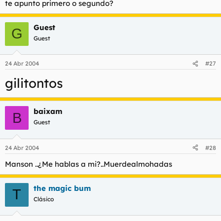
te apunto primero o segundo?
t
o
e
m
Guest
a
G
Guest
24 Abr 2004
#27
gilitontos
baixam
B
Guest
24 Abr 2004
#28
Manson ..¿Me hablas a mi?..Muerdealmohadas
the magic bum
T
Clásico