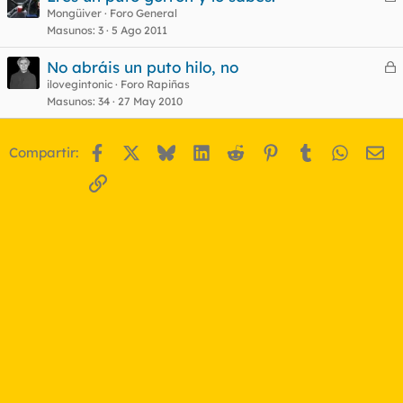
e
Mongüiver
Foro General
Masunos
3
5 Ago 2011
r
r
No abráis un puto hilo, no
e
ilovegintonic
Foro Rapiñas
Masunos
34
27 May 2010
r
o
r
Facebook
X
Bluesky
LinkedIn
Reddit
Pinterest
Tumblr
WhatsA
Em
Compartir:
o
Enlace