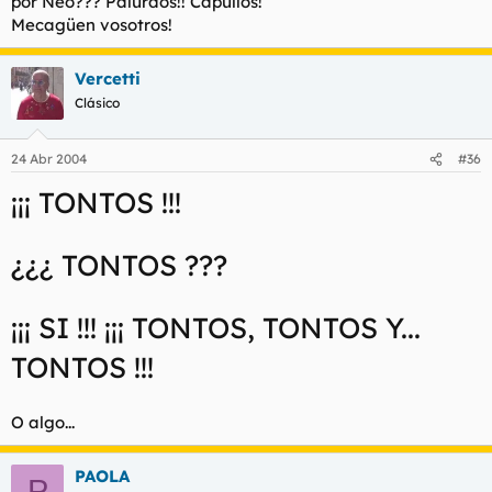
por Neo??? Palurdos!! Capullos!
Mecagüen vosotros!
Vercetti
Clásico
24 Abr 2004
#36
¡¡¡ TONTOS !!!
¿¿¿ TONTOS ???
¡¡¡ SI !!! ¡¡¡ TONTOS, TONTOS Y...
TONTOS !!!
O algo...
PAOLA
P