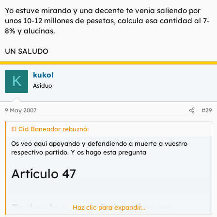
Yo estuve mirando y una decente te venia saliendo por
unos 10-12 millones de pesetas, calcula esa cantidad al 7-
8% y alucinas.
UN SALUDO
kukol
K
Asiduo
9 May 2007
#29
El Cid Baneador rebuznó:
Os veo aquí apoyando y defendiendo a muerte a vuestro
respectivo partido. Y os hago esta pregunta
Artículo 47
Todos los españoles tienen
Haz clic para expandir...