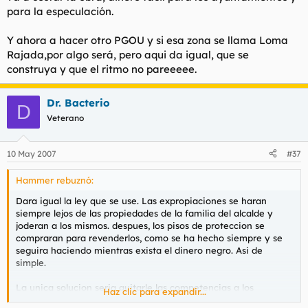
para la especulación.
Y ahora a hacer otro PGOU y si esa zona se llama Loma
Rajada,por algo será, pero aqui da igual, que se
construya y que el ritmo no pareeeee.
Dr. Bacterio
D
Veterano
10 May 2007
#37
Hammer rebuznó:
Dara igual la ley que se use. Las expropiaciones se haran
siempre lejos de las propiedades de la familia del alcalde y
joderan a los mismos. despues, los pisos de proteccion se
compraran para revenderlos, como se ha hecho siempre y se
seguira haciendo mientras exista el dinero negro. Asi de
simple.
La unica solucion seria quitarle las competencias a los
Haz clic para expandir...
ayuntamientos. A ver quien tiene cojones a hacerlo.