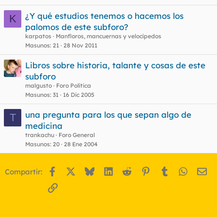
¿Y qué estudios tenemos o hacemos los
K
palomos de este subforo?
o
karpatos
Manfloros, mancuernas y velocípedos
Masunos
21
28 Nov 2011
Libros sobre historia, talante y cosas de este
subforo
malgusto
Foro Política
Masunos
31
16 Dic 2005
una pregunta para los que sepan algo de
T
medicina
trankachu
Foro General
Masunos
20
28 Ene 2004
Facebook
X
Bluesky
LinkedIn
Reddit
Pinterest
Tumblr
WhatsA
Em
Compartir:
Enlace