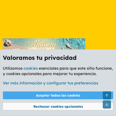
Valoramos tu privacidad
Utilizamos
cookies
esenciales para que este sitio funcione,
y cookies opcionales para mejorar tu experiencia.
Foro Política
Ver más información y configurar tus preferencias
Cookies
PL OLDSTYLE AMARILLO
Cambiar fuente
Español (ES)
Arri
Aceptar todas las cookies
Contáctanos
Términos y reglas
Política de privacidad
Ayuda
R
Pie
S
Rechazar cookies opcionales
S
®
Community platform by XenForo
© 2010-2026 XenForo Ltd.