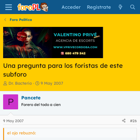
Acceder
Regístrate
Foro Política
Una pregunta para los foristas de este
subforo
I
F
Dr. Bacterio
9 May 2007
n
e
i
c
Pancete
P
c
h
Forero del todo a cien
i
a
a
d
d
e
9 May 2007
#26
o
i
r
n
el ojo rebuznó:
d
i
e
c