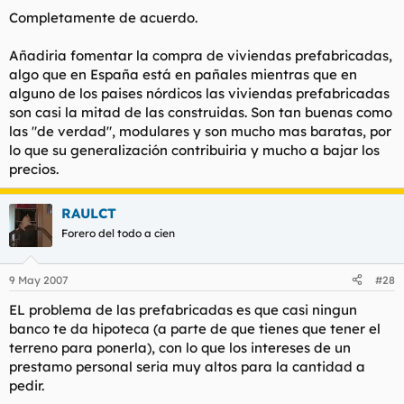
que explote la burbuja inmobiliaria el estado va a tener un
Completamente de acuerdo.
problema añadido que sera el control del endeudamiento de
los municipios.
Añadiria fomentar la compra de viviendas prefabricadas,
2) Liberar todo el suelo , salvo los entornos naturales,
algo que en España está en pañales mientras que en
estratégicos, etc.. , esto abaratara el valor de las viviendas al
alguno de los paises nórdicos las viviendas prefabricadas
aumentar la oferta.
son casi la mitad de las construidas. Son tan buenas como
Otra cosa que no soy capaz de comprender aun es por que la
las "de verdad", modulares y son mucho mas baratas, por
administración mal vende o regala pisos, lo lógico es que los
lo que su generalización contribuiria y mucho a bajar los
cediese en alquiler y cuando las familias llegasen a un
precios.
determinado nivel de renta, tuviesen que dejar la vivienda libre
para que la habitasen otras personas en su misma situación.
RAULCT
Forero del todo a cien
9 May 2007
#28
EL problema de las prefabricadas es que casi ningun
banco te da hipoteca (a parte de que tienes que tener el
terreno para ponerla), con lo que los intereses de un
prestamo personal seria muy altos para la cantidad a
pedir.