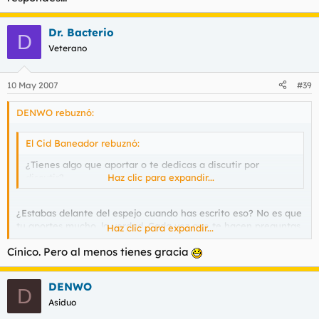
Dr. Bacterio
D
Veterano
10 May 2007
#39
DENWO rebuznó:
El Cid Baneador rebuznó:
¿Tienes algo que aportar o te dedicas a discutir por
discutir?
Haz clic para expandir...
¿Estabas delante del espejo cuando has escrito eso? No es que
tu aportes mucho, la verdad. Cada vez que te hacen preguntas
Haz clic para expandir...
te escapas como puedes y no respondes...
Cínico. Pero al menos tienes gracia
DENWO
D
Asiduo