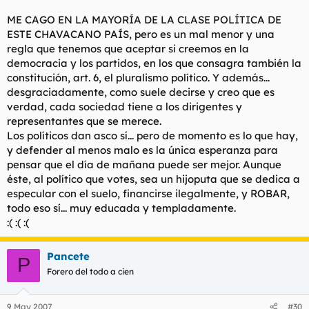
urbanística de los entes
ME CAGO EN LA MAYORÍA DE LA CLASE POLÍTICA DE
públicos.
ESTE CHAVACANO PAÍS, pero es un mal menor y una
regla que tenemos que aceptar si creemos en la
Ya no teneis excusa. Ahora ya no podeis negar que apoyais a
democracia y los partidos, en los que consagra también la
unos políticos que se pasan la constitución por el forro de los
constitución, art. 6, el pluralismo político. Y además...
huevos de forma consciente y deliberada.
desgraciadamente, como suele decirse y creo que es
verdad, cada sociedad tiene a los dirigentes y
Lo que me gustaría saber es como coño podeis apoyar y
representantes que se merece.
defender a esos hijos de puta. ¿Es que no teneis conciencia?
Los políticos dan asco sí... pero de momento es lo que hay,
y defender al menos malo es la única esperanza para
pensar que el día de mañana puede ser mejor. Aunque
éste, al político que votes, sea un hijoputa que se dedica a
especular con el suelo, financirse ilegalmente, y ROBAR,
todo eso sí... muy educada y templadamente.
:( :( :(
Pancete
P
Forero del todo a cien
9 May 2007
#30