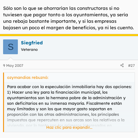
Sólo son lo que se ahorrarían las constructoras si no
tuviesen que pagar tanto a los ayuntamientos, ya sería
una rebaja bastante importante, y si las empresas
bajasen un poco el margen de beneficios, ya ni les cuento.
Siegfried
S
Veterano
9 May 2007
#27
ozymandias rebuznó:
Para acabar con la especulación inmobiliaria hay dos opciones:
1) Hacer una ley para la financiación municipal, los
ayuntamientos son la hermana pobre de la administración y
son deficitarios en su inmensa mayoría. Fiscalmente están
muy limitados y son los que mayor gasto soportan en
proporción con las otras administraciones, los principales
impuestos que repercuten en sus arcas son los relativos a la
vivienda, por lo tanto son los primeros interesados en
Haz clic para expandir...
especular con el suelo. Mientras la vivienda siga a unos precios
elevados mas o menos seguirán subsistiendo, en el momento