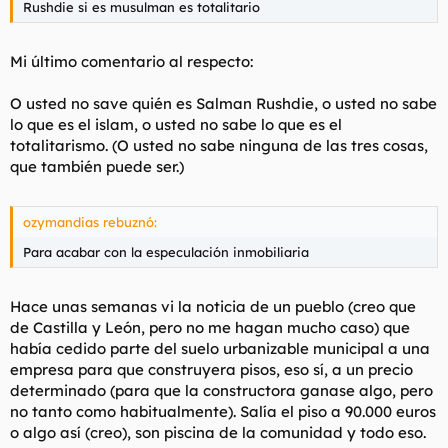
Rushdie si es musulman es totalitario
l
i
t
o
e
Mi último comentario al respecto:
m
a
O usted no save quién es Salman Rushdie, o usted no sabe
lo que es el islam, o usted no sabe lo que es el
totalitarismo. (O usted no sabe ninguna de las tres cosas,
que también puede ser.)
ozymandias rebuznó:
Para acabar con la especulación inmobiliaria
Hace unas semanas vi la noticia de un pueblo (creo que
de Castilla y León, pero no me hagan mucho caso) que
había cedido parte del suelo urbanizable municipal a una
empresa para que construyera pisos, eso sí, a un precio
determinado (para que la constructora ganase algo, pero
no tanto como habitualmente). Salía el piso a 90.000 euros
o algo así (creo), son piscina de la comunidad y todo eso.