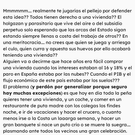
derecho a disfrutar de una
Mmmmmm.... realmente te jugarías el pellejo por defender
vivienda digna y adecuada. Los
esta idea?? Todos tienen derecho a una vivienda?? El
holgazan y parasitario que vive del aire o del subsidio
poderes públicos promoverán
perpetuo solo esperando que las arcas del Estado sigan
estando siempre llenas a costa del trabajo de otros?? En
las condiciones necesarias y
una meritocracia.... no crees que quien se juega y arriesga
establecerán las normas
el culo, quien curra y apuesta sus huevos por ello acabará
teniendo una vivienda??
pertinentes para hacer efectivo
Alguien va a decirme que hace años era fácil comprar
una vivienda cuando los intereses estaban al 16 y 18% y el
este derecho, regulando la
paro en España estaba por las nubes?? Cuando el PIB y el
utilización del suelo de acuerdo
flujo económico de este país estaba por los suelos???
El problema (
y perdón por generalizar porque seguro
con el interés general para
hay muchas excepciones
) es que hoy en día toda la peña
quieres tener una vivienda, y un coche, y comer en un
impedir la especulación. La
restaurante de puta madre con los colegas los findes
noche, e ir de vacaciones y hacer el crucero, o cuanto
comunidad participará en las
menos irse a la Costa un laaarga semana, y hacer un
plusvalías que genere la acción
gran banquete si nace un puto crio o se muere la suegra....
plasmando ante todos los vecinos una gran celebración.