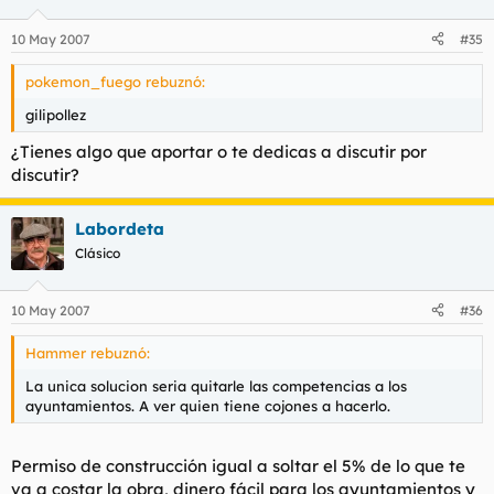
según este partido, especialmente a los propietarios de suelos
rústicos.
10 May 2007
#35
La nueva Ley del Suelo busca también reducir la corrupción
pokemon_fuego rebuznó:
urbanística con renovados mecanismos de transparencia y
nuevas formas de participación ciudadana en los procesos
gilipollez
urbanísticos.
¿Tienes algo que aportar o te dedicas a discutir por
Durante el trámite parlamentario, la Asociación de Promotores
discutir?
y Constructores criticó la ley afirmando que lejos de combatir
la corrupción, la favorecería.
Labordeta
Esta ley entrará en vigor el próximo 1 de julio, por lo que
Clásico
afectará ya a los nuevos ayuntamientos constituidos tras las
elecciones del 27 de mayo.
10 May 2007
#36
/Por Edgar Aribau/
Hammer rebuznó:
La unica solucion seria quitarle las competencias a los
ayuntamientos. A ver quien tiene cojones a hacerlo.
Permiso de construcción igual a soltar el 5% de lo que te
va a costar la obra, dinero fácil para los ayuntamientos y