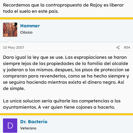
El presidente del Gobierno, José Luis Rodríguez Zapatero,
Recordemos que la contrapropuesta de Rajoy es liberar
aseguró que la nueva ley "frenará la espiral de precios
todo el suelo en este pais.
desorbitados" de la vivienda.
En su paso por el Senado, grupos como CiU no dieron el apoyo
Hammer
a la ley hasta que, mediante un pacto con el PSOE, se limaron
Clásico
ciertos aspectos competenciales que, según los grupos
nacionalistas, quitaban poder de decisión a las Comunidades
Autónomas. El Partido Popular, sin embargo, mantuvo su
10 May 2007
#34
oposición.
Dara igual la ley que se use. Las expropiaciones se haran
Rodríguez Zapatero intervino en el debate del pleno de la
siempre lejos de las propiedades de la familia del alcalde
Cámara Baja asegurando que de esta ley depende el
y joderan a los mismos. despues, los pisos de proteccion se
cumplimiento del mandato constitucional de ofrecer una
compraran para revenderlos, como se ha hecho siempre y
vivienda digna y adecuada a todos los ciudadanos. Para ello, la
ley reserva un 30% del suelo residencial para vivienda
se seguira haciendo mientras exista el dinero negro. Asi
protegida.
de simple.
Además de facilitar el acceso a la vivienda a las familias de
La unica solucion seria quitarle las competencias a los
renta baja y media, el jefe del Ejecutivo afirmó que la ley
ayuntamientos. A ver quien tiene cojones a hacerlo.
proporciona los instrumentos para "frenar la espiral de precios
desorbitados de la vivienda que se ha vivido en los últimos
años".
Dr. Bacterio
D
Veterano
Desde el Partido Puluar se ha criticado la norma que afectará,