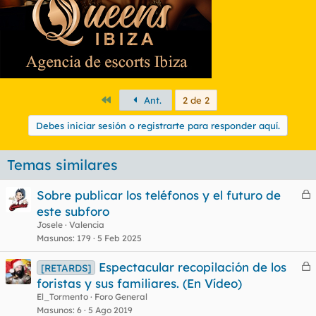
Primero
Ant.
2 de 2
Debes iniciar sesión o registrarte para responder aquí.
Temas similares
Sobre publicar los teléfonos y el futuro de
e
este subforo
r
Josele
Valencia
r
Masunos
179
5 Feb 2025
Espectacular recopilación de los
[RETARDS]
e
foristas y sus familiares. (En Vídeo)
o
r
El_Tormento
Foro General
r
Masunos
6
5 Ago 2019