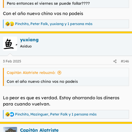
Pero entonces el viernes se puede follar????
Con el año nuevo chino vos no podeis
Pinchito
,
Peter Falk
,
yuxiang
y 1 persona más
R
e
a
yuxiang
c
c
Asiduo
i
o
n
3 Feb 2025
#146
e
s
Capitán Alatriste rebuznó:
:
Con el año nuevo chino vos no podeis
Lo peor es que es verdad. Estoy ahorrando los dineros
para cuando vuelvan.
Pinchito
,
Mazinguer
,
Peter Falk
y 1 persona más
R
e
a
Capitán Alatriste
c