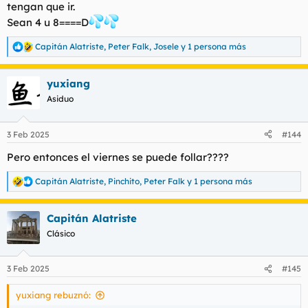
tengan que ir.
Sean 4 u 8====D
Capitán Alatriste
,
Peter Falk
,
Josele
y 1 persona más
R
e
a
yuxiang
c
c
Asiduo
i
o
n
3 Feb 2025
#144
e
s
Pero entonces el viernes se puede follar????
:
Capitán Alatriste
,
Pinchito
,
Peter Falk
y 1 persona más
R
e
a
Capitán Alatriste
c
c
Clásico
i
o
n
3 Feb 2025
#145
e
s
yuxiang rebuznó:
: