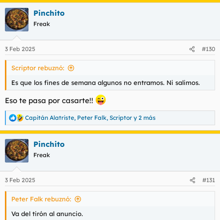
a
Pinchito
c
c
Freak
i
o
n
3 Feb 2025
#130
e
s
Scriptor rebuznó:
:
Es que los fines de semana algunos no entramos. Ni salimos.
Eso te pasa por casarte!!
Capitán Alatriste
,
Peter Falk
,
Scriptor
y 2 más
R
e
a
Pinchito
c
c
Freak
i
o
n
3 Feb 2025
#131
e
s
Peter Falk rebuznó:
:
Va del tirón al anuncio.