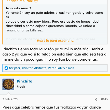
Pinchito rebuznó:
:
Tranquilo Amic!!!
Yo también soy un puto adefesio, casi tan gordo y calvo como
tú.
Lo que dices está muy bien... Pero ese gesto de honestidad,
sinceridad o como cojones queramos llamarlo, va unido a
renunciar a tus billetes...
Y claro, no olvidemos que ellas te abren la puerta por ese
Haz clic para expandir...
motivo. Tus billetes!!!
Pinchito tienes toda la razón para mí lo más fácil sería el
Caso 1. Tu llegas y ves que hay trampa en fotos y decides irte...
caso 2 ya que yo si la felación está bien que ella sea fea a
Quien pierde?
mí me da un poco igual, no soy tan borde como ellas.
Nadie.
Caso 2. Tu llegas y ella ve que eres un pingajo , te invita a irte
Scriptor
,
Capitán Alatriste
,
Peter Falk
y 3 más
R
cortésmente porque le duele la cabeza, aunque la verdad es
e
que no tiene estómago para comerte el nabo,,, Quien pierde?
a
Nadie.
Pinchito
c
Caso 3. Tu llegas y ella sabiendo que va a hacerte una mierda
c
Freak
de servicio, dice que pases y no cumple con lo pactado,,, Quien
i
pierde?
o
Tu!!!!
n
3 Feb 2025
#143
e
Por lo tanto, a las pajarracas hay que ponerlas en la palestra.
s
Pues aquí celebraremos que tus trallazos vayan donde
: