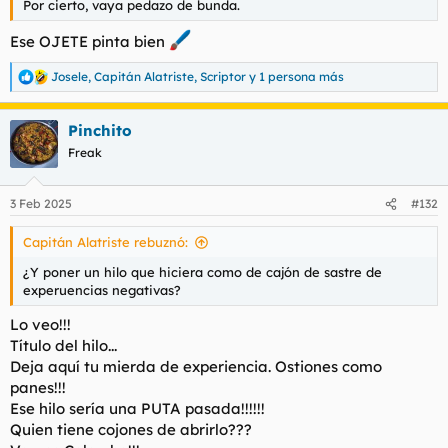
Por cierto, vaya pedazo de bunda.
Ese OJETE pinta bien
Josele
,
Capitán Alatriste
,
Scriptor
y 1 persona más
R
e
a
Pinchito
c
c
Freak
i
o
n
3 Feb 2025
#132
e
s
Capitán Alatriste rebuznó:
:
¿Y poner un hilo que hiciera como de cajón de sastre de
experuencias negativas?
Lo veo!!!
Título del hilo...
Deja aquí tu mierda de experiencia. Ostiones como
panes!!!
Ese hilo sería una PUTA pasada!!!!!!
Quien tiene cojones de abrirlo???