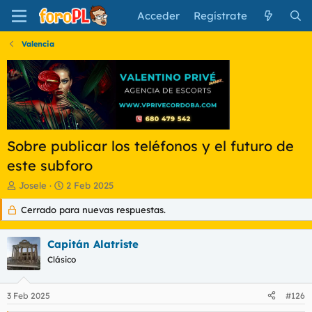
Acceder
Regístrate
Valencia
Sobre publicar los teléfonos y el futuro de
este subforo
I
F
Josele
2 Feb 2025
n
e
Cerrado para nuevas respuestas.
i
c
c
h
i
a
Capitán Alatriste
a
d
d
Clásico
e
o
i
r
n
3 Feb 2025
#126
d
i
e
c