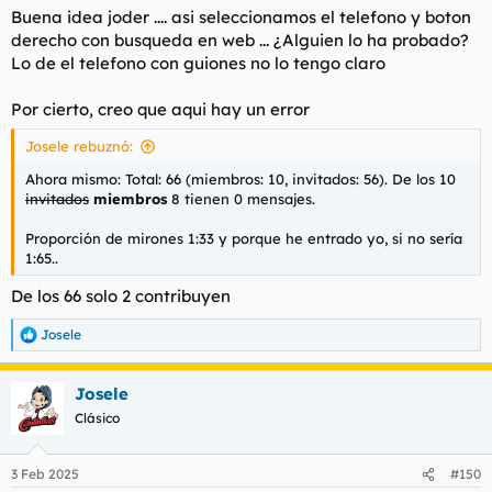
molesta que tenga demasiado trabajo y si es mala, también se
Buena idea joder .... asi seleccionamos el telefono y boton
quejan.
derecho con busqueda en web ... ¿Alguien lo ha probado?
Lo de el telefono con guiones no lo tengo claro
Como chica, sé perfectamente que hay foreros que se delatan
solos porque desde que entran a la habitación mencionan el
Por cierto, creo que aqui hay un error
foro o intentan hacerse los listos para obtener un mejor trato o
prioridad en las citas.
Josele rebuznó:
A quienes lean esto antes de que borren mi comentario, les
Ahora mismo: Total: 66 (miembros: 10, invitados: 56). De los 10
invito a reflexionar sobre la realidad que hay detrás de estos
invitados
miembros
8 tienen 0 mensajes.
foros. No digo que todos sean así, pero sí hay algunos que
buscan controlar y aprovecharse de las chicas a cambio de
Proporción de mirones 1:33 y porque he entrado yo, si no sería
unos cuantos comentarios. Y tanto en este foro como en el
1:65..
otro.
De los 66 solo 2 contribuyen
Si realmente quieren que el foro funcione, empiecen por no ir
alardeando de ser foreros ni dejando pistas tan evidentes.
Josele
R
Cuando compartan experiencias, no permitan que el primer
e
comentario de un usuario nuevo sea siempre para relatar algo
a
negativo. Es curioso ver cómo hay quienes nunca han
Josele
c
compartido una experiencia positiva, pero no tienen problema
c
Clásico
en escribir la negativa. Claro, es más fácil joder que hacer el
i
bien.
o
n
3 Feb 2025
#150
e
Además, si van a hacer una ficha técnica (FT), incluyan un