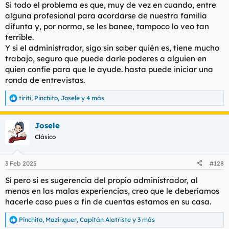
Si todo el problema es que, muy de vez en cuando, entre
alguna profesional para acordarse de nuestra familia
difunta y, por norma, se les banee, tampoco lo veo tan
terrible.
Y si el administrador, sigo sin saber quién es, tiene mucho
trabajo, seguro que puede darle poderes a alguien en
quien confíe para que le ayude. hasta puede iniciar una
ronda de entrevistas.
tiriti
,
Pinchito
,
Josele
y 4 más
R
e
a
Josele
c
c
Clásico
i
o
n
3 Feb 2025
#128
e
s
Sí pero si es sugerencia del propio administrador, al
:
menos en las malas experiencias, creo que le deberíamos
hacerle caso pues a fin de cuentas estamos en su casa.
Pinchito
,
Mazinguer
,
Capitán Alatriste
y 3 más
R