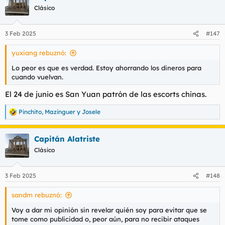
c
Clásico
i
o
n
3 Feb 2025
#147
e
s
yuxiang rebuznó:
:
Lo peor es que es verdad. Estoy ahorrando los dineros para
cuando vuelvan.
El 24 de junio es San Yuan patrón de las escorts chinas.
Pinchito
,
Mazinguer
y
Josele
R
e
a
Capitán Alatriste
c
c
Clásico
i
o
n
3 Feb 2025
#148
e
s
sandm rebuznó:
:
Voy a dar mi opinión sin revelar quién soy para evitar que se
tome como publicidad o, peor aún, para no recibir ataques