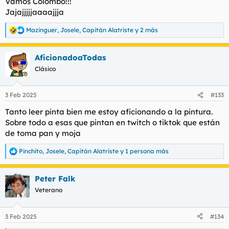
Vamos Colombo!!!
Jajajjjjjaaaajjja
Mazinguer
,
Josele
,
Capitán Alatriste
y 2 más
R
e
a
AficionadoaTodas
c
c
Clásico
i
o
n
3 Feb 2025
#133
e
s
Tanto leer pinta bien me estoy aficionando a la pintura.
:
Sobre todo a esas que pintan en twitch o tiktok que están
de toma pan y moja
Pinchito
,
Josele
,
Capitán Alatriste
y 1 persona más
R
e
a
Peter Falk
c
c
Veterano
i
o
n
3 Feb 2025
#134
e
s