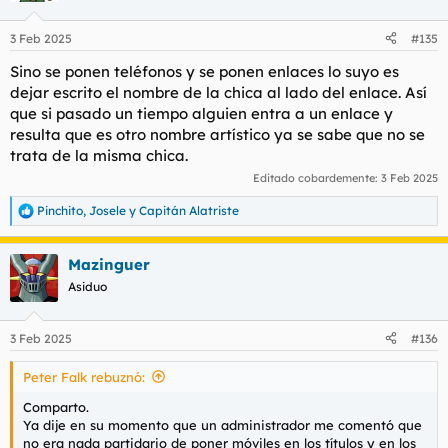
o
n
3 Feb 2025
#135
e
s
Sino se ponen teléfonos y se ponen enlaces lo suyo es
:
dejar escrito el nombre de la chica al lado del enlace. Así
que si pasado un tiempo alguien entra a un enlace y
resulta que es otro nombre artístico ya se sabe que no se
trata de la misma chica.
Editado cobardemente:
3 Feb 2025
Pinchito
,
Josele
y
Capitán Alatriste
R
e
a
Mazinguer
c
c
Asiduo
i
o
n
3 Feb 2025
#136
e
s
Peter Falk rebuznó:
:
Comparto.
Ya dije en su momento que un administrador me comentó que
no era nada partidario de poner móviles en los títulos y en los