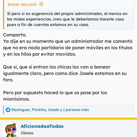
Josele rebuznó:
:
Sí pero si es sugerencia del propio administrador, al menos en
las malas experiencias, creo que le deberíamos hacerle caso
pues a fin de cuentas estamos en su casa.
Comparto.
Ya dije en su momento que un administrador me comentó
que no era nada partidario de poner móviles en los títulos
y en los hilos por evitar movidas.
Que si, que si entran las chicas las van a banear
igualmente claro, pero como dice Josele estamos en su
foro.
Pero por supuesto haced lo que os pase por los
mismísimos.
Mazinguer
,
Pinchito
,
Josele
y 1 persona más
R
e
a
AficionadoaTodas
c
c
Clásico
i