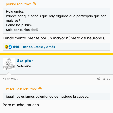
piuaor rebuznó:
l
i
t
o
Hola amics.
e
Parece ser que sabéis que hay algunos que participan que son
m
mujeres?
a
Como los pilláis?
Solo por curiosidad?
Fundamentalmente por un mayor número de neuronas.
tiriti
,
Pinchito
,
Josele
y 2 más
R
e
a
Scriptor
c
c
Veterano
i
o
n
3 Feb 2025
#127
e
s
Peter Falk rebuznó:
:
igual nos estamos calentando demasiado la cabeza.
Pero mucho, mucho.