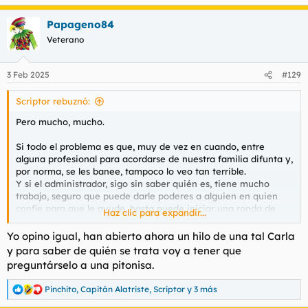
e
a
Papageno84
c
c
Veterano
i
o
n
3 Feb 2025
#129
e
s
Scriptor rebuznó:
:
Pero mucho, mucho.
Si todo el problema es que, muy de vez en cuando, entre
alguna profesional para acordarse de nuestra familia difunta y,
por norma, se les banee, tampoco lo veo tan terrible.
Y si el administrador, sigo sin saber quién es, tiene mucho
trabajo, seguro que puede darle poderes a alguien en quien
confíe para que le ayude. hasta puede iniciar una ronda de
Haz clic para expandir...
entrevistas.
Yo opino igual, han abierto ahora un hilo de una tal Carla
y para saber de quién se trata voy a tener que
preguntárselo a una pitonisa.
Pinchito
,
Capitán Alatriste
,
Scriptor
y 3 más
R
e