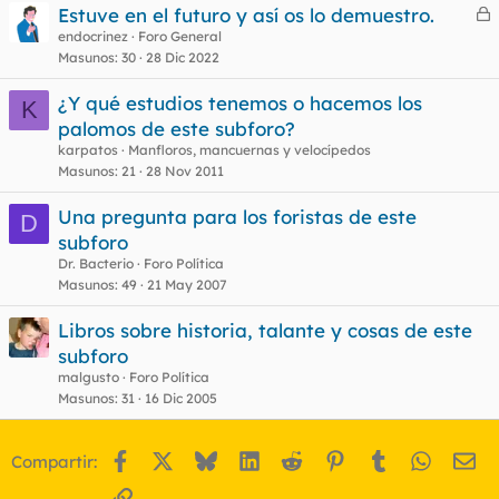
Estuve en el futuro y así os lo demuestro.
e
endocrinez
Foro General
Masunos
30
28 Dic 2022
r
r
¿Y qué estudios tenemos o hacemos los
K
palomos de este subforo?
karpatos
Manfloros, mancuernas y velocípedos
o
Masunos
21
28 Nov 2011
Una pregunta para los foristas de este
D
subforo
Dr. Bacterio
Foro Política
Masunos
49
21 May 2007
Libros sobre historia, talante y cosas de este
subforo
malgusto
Foro Política
Masunos
31
16 Dic 2005
Facebook
X
Bluesky
LinkedIn
Reddit
Pinterest
Tumblr
WhatsA
Em
Compartir:
Enlace