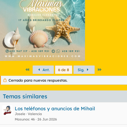
i
o
n
e
s
:
Primero
Último
Ant.
6 de 8
Sig.
Cerrado para nuevas respuestas.
Temas similares
Los teléfonos y anuncios de Mihail
Josele
Valencia
Masunos
46
26 Jun 2026