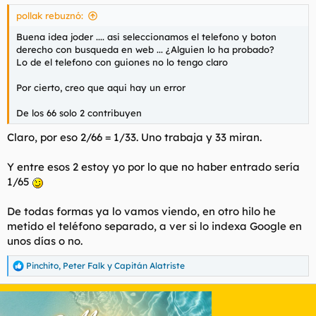
s
apartado donde describan su propio físico sin dar datos
pollak rebuznó:
:
específicos: ¿delgado o corpulento? ¿Nivel de aseo alto, medio
o bajo? ¿Edad aproximada? Porque, seamos realistas, una
Buena idea joder .... asi seleccionamos el telefono y boton
chica de 40 no trabaja igual que una de 20, y una de 20 no
derecho con busqueda en web ... ¿Alguien lo ha probado?
tendrá la misma experiencia con un cliente de 25 que con uno
Lo de el telefono con guiones no lo tengo claro
de 60.
Por cierto, creo que aqui hay un error
Y si lo que realmente quieren es un foro donde unos cuantos
De los 66 solo 2 contribuyen
se repartan a las chicas, mejor abran un grupo de Telegram y
dejen de creerse con el derecho de manipular y mandar sobre
Claro, por eso 2/66 = 1/33. Uno trabaja y 33 miran.
nuestro trabajo.
Y entre esos 2 estoy yo por lo que no haber entrado sería
y como independiente, te dejo un dato, si la chica te quiere
1/65
atender te va a hacer hueco tenga la agenda como la tenga y
si no pues no.
De todas formas ya lo vamos viendo, en otro hilo he
metido el teléfono separado, a ver si lo indexa Google en
Saludos.
unos días o no.
Pinchito
,
Peter Falk
y
Capitán Alatriste
R
e
a
c
c