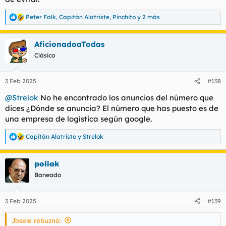
Peter Falk
,
Capitán Alatriste
,
Pinchito
y 2 más
R
e
a
AficionadoaTodas
c
c
Clásico
i
o
n
3 Feb 2025
#138
e
s
@Strelok
No he encontrado los anuncios del número que
:
dices ¿Dónde se anuncia? El número que has puesto es de
una empresa de logística según google.
Capitán Alatriste
y
Strelok
R
e
a
pollak
c
c
Baneado
i
o
n
3 Feb 2025
#139
e
s
Josele rebuznó:
: