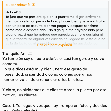
s
piuaor rebuznó:
:
Hola ADSL.
Te juro que yo prefiero que en la puerta me digan artista no
me molas vete porque no te lo voy hacer bien y te voy a tratar
con un poco de asquito a entrar pagar y después sentirme
como medio despreciado . No digo que me haya pasado pero
alguna vez si que he notado que parecía que no le gustaba ni
que la tocara. Yo alguna vez cuando he llegado he visto que no
es la de las fotos ni parecida y aun así me he quedado, por
Haz clic para expandir...
cobardía, por educación, por no querer ofender a nadie
diciéndole no eres lo que esperaba .
Tranquilo Amic!!!
Yo también soy un puto adefesio, casi tan gordo y calvo
Yo tengo bastante claro que si no fuera como soy quizás
como tú.
buscaría algo sin pagar. Pero lo tengo malamente las mujeres
Lo que dices está muy bien... Pero ese gesto de
los buscan se otra manera, creo yo , quizás me equivoque.
honestidad, sinceridad o como cojones queramos
llamarlo, va unido a renunciar a tus billetes...
Y claro, no olvidemos que ellas te abren la puerta por ese
motivo. Tus billetes!!!
Caso 1. Tu llegas y ves que hay trampa en fotos y decides
irte... Quien pierde?