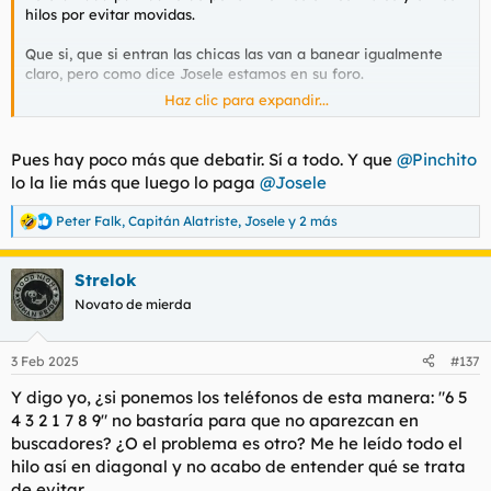
hilos por evitar movidas.
Que si, que si entran las chicas las van a banear igualmente
claro, pero como dice Josele estamos en su foro.
Haz clic para expandir...
Pero por supuesto haced lo que os pase por los mismísimos.
Pues hay poco más que debatir. Sí a todo. Y que
@Pinchito
lo la lie más que luego lo paga
@Josele
Peter Falk
,
Capitán Alatriste
,
Josele
y 2 más
R
e
a
Strelok
c
c
Novato de mierda
i
o
n
3 Feb 2025
#137
e
s
Y digo yo, ¿si ponemos los teléfonos de esta manera: "6 5
:
4 3 2 1 7 8 9" no bastaría para que no aparezcan en
buscadores? ¿O el problema es otro? Me he leído todo el
hilo así en diagonal y no acabo de entender qué se trata
de evitar.