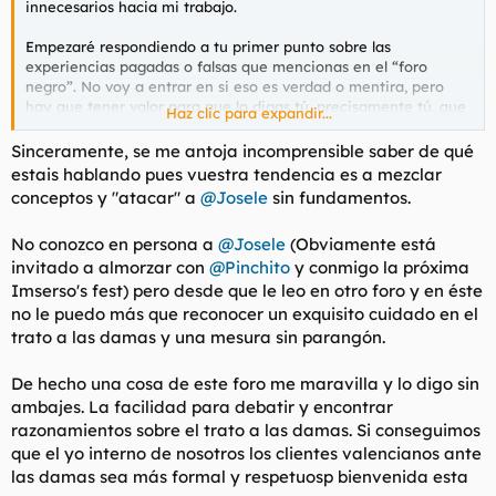
innecesarios hacia mi trabajo.
Empezaré respondiendo a tu primer punto sobre las
experiencias pagadas o falsas que mencionas en el “foro
negro”. No voy a entrar en si eso es verdad o mentira, pero
hay que tener valor para que lo digas tú, precisamente tú, que
Haz clic para expandir...
hoy mismo has publicado un comentario asegurando que una
chica regresa el miércoles cuando ni siquiera está anunciada.
Sinceramente, se me antoja incomprensible saber de qué
Además, un buen forero no debería andar diciéndole a una
estais hablando pues vuestra tendencia es a mezclar
chica que lo es, solo para obtener tratos de favor. Y no puedes
conceptos y "atacar" a
@Josele
sin fundamentos.
negar que las chicas que tanto promocionas saben
perfectamente quién eres, porque tu comentario de hoy lo
No conozco en persona a
@Josele
(Obviamente está
deja en evidencia.
invitado a almorzar con
@Pinchito
y conmigo la próxima
Leyendo otros hilos de este foro, veo que antes incentivabas a
Imserso's fest) pero desde que le leo en otro foro y en éste
que las mejores chicas vinieran a Valencia. Sin embargo, ahora
no le puedo más que reconocer un exquisito cuidado en el
te molesta que una chica tenga tanto trabajo que no pueda
trato a las damas y una mesura sin parangón.
atenderte. Entonces, aclárate: ¿qué es lo que realmente
importa aquí? ¿Que una chica buena gane dinero o que solo
De hecho una cosa de este foro me maravilla y lo digo sin
atienda a los foreros?
ambajes. La facilidad para debatir y encontrar
Este tipo de actitudes reflejan el verdadero problema de estos
razonamientos sobre el trato a las damas. Si conseguimos
foros, y no me refiero a los comentarios negativos, sino a que
que el yo interno de nosotros los clientes valencianos ante
se han convertido en una especie de mafia en la que algunos
las damas sea más formal y respetuosp bienvenida esta
intentan controlar hasta la cantidad de trabajo que tiene una