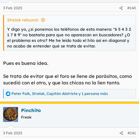
3 Feb 2025
#140
Strelok rebuznó:
Y digo yo, ¿si ponemos los teléfonos de esta manera: "6 5 4 3 2
1 7 8 9" no bastaría para que no aparezcan en buscadores? ¿O
el problema es otro? Me he leído todo el hilo así en diagonal y
no acabo de entender qué se trata de evitar.
Pues es buena idea.
Se trata de evitar que el foro se llene de parásitos, como
sucedió con el otro, y que las chicas no la líen tanto.
Peter Falk
,
Strelok
,
Capitán Alatriste
y 1 persona más
R
e
a
Pinchito
c
c
Freak
i
o
n
3 Feb 2025
#141
e