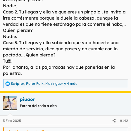
Nadie.
Caso 2. Tu llegas y ella ve que eres un pingajo , te invita a
irte cortésmente porque le duele la cabeza, aunque la
verdad es que no tiene estómago para comerte el nabo,,,
Quien pierde?
Nadie.
Caso 3. Tu llegas y ella sabiendo que va a hacerte una
mierda de servicio, dice que pases y no cumple con lo
pactado,,, Quien pierde?
Tu!!!!
Por lo tanto, a las pajarracas hay que ponerlas en la
palestra.
Scriptor
,
Peter Falk
,
Mazinguer
y 4 más
R
e
a
piuaor
c
c
Forero del todo a cien
i
o
n
3 Feb 2025
#142
e
s