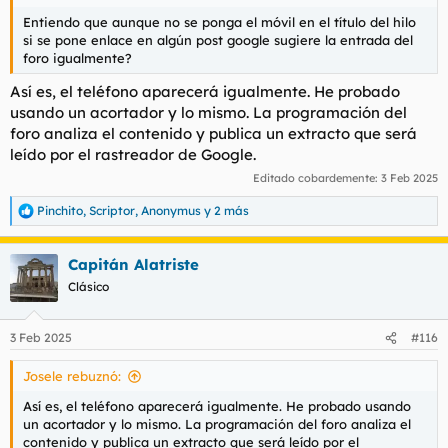
Entiendo que aunque no se ponga el móvil en el título del hilo
si se pone enlace en algún post google sugiere la entrada del
foro igualmente?
Así es, el teléfono aparecerá igualmente. He probado
usando un acortador y lo mismo. La programación del
foro analiza el contenido y publica un extracto que será
leído por el rastreador de Google.
Editado cobardemente:
3 Feb 2025
Pinchito
,
Scriptor
,
Anonymus
y 2 más
R
e
a
Capitán Alatriste
c
c
Clásico
i
o
n
3 Feb 2025
#116
e
s
Josele rebuznó:
:
Así es, el teléfono aparecerá igualmente. He probado usando
un acortador y lo mismo. La programación del foro analiza el
contenido y publica un extracto que será leído por el