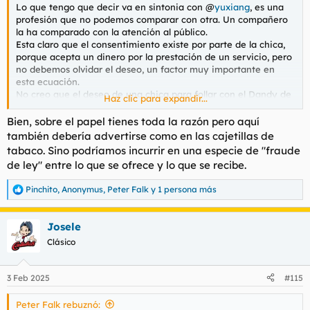
Lo que tengo que decir va en sintonia con @
yuxiang
, es una
profesión que no podemos comparar con otra. Un compañero
la ha comparado con la atención al público.
Esta claro que el consentimiento existe por parte de la chica,
porque acepta un dinero por la prestación de un servicio, pero
no debemos olvidar el deseo, un factor muy importante en
esta ecuación.
No creo que el deseo de una chica para follar con el Dandy de
Haz clic para expandir...
Barcelona sea el mismo que para follar con George Clooney,
por poner un ejemplo. Y ese mayor o menor deseo es el punto
Bien, sobre el papel tienes toda la razón pero aquí
diferencial para que la chica de un servicio de más calidad.
también debería advertirse como en las cajetillas de
Y a la inversa lo mismo, nosotros somos los que decidimos
tabaco. Sino podríamos incurrir en una especie de "fraude
follar con la chica que más deseamos, elegimos que tetas, culo,
de ley" entre lo que se ofrece y lo que se recibe.
pelo... nos gustan y nos producen más deseo.
Pinchito
,
Anonymus
,
Peter Falk
y 1 persona más
R
e
a
Josele
c
c
Clásico
i
o
n
3 Feb 2025
#115
e
s
Peter Falk rebuznó:
: