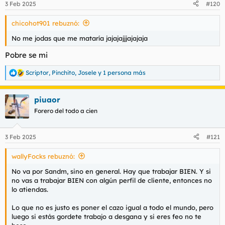
3 Feb 2025
#120
e
s
chicohot901 rebuznó:
:
No me jodas que me mataría jajajajjjajajaja
Pobre se mi
Scriptor
,
Pinchito
,
Josele
y 1 persona más
R
e
a
piuaor
c
c
Forero del todo a cien
i
o
n
3 Feb 2025
#121
e
s
wallyFocks rebuznó:
:
No va por Sandm, sino en general. Hay que trabajar BIEN. Y si
no vas a trabajar BIEN con algún perfil de cliente, entonces no
lo atiendas.
Lo que no es justo es poner el cazo igual a todo el mundo, pero
luego si estás gordete trabajo a desgana y si eres feo no te