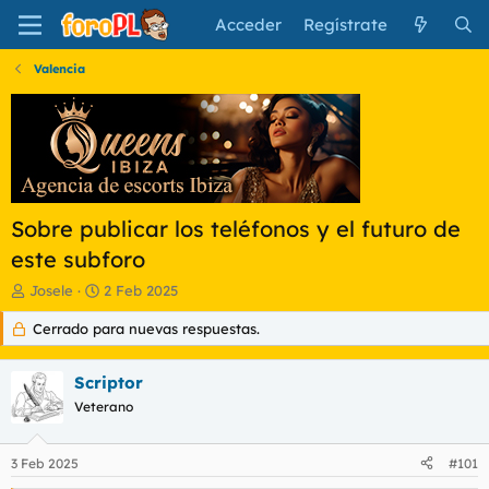
Acceder
Regístrate
Valencia
Sobre publicar los teléfonos y el futuro de
este subforo
I
F
Josele
2 Feb 2025
n
e
Cerrado para nuevas respuestas.
i
c
c
h
i
a
Scriptor
a
d
d
Veterano
e
o
i
r
n
3 Feb 2025
#101
d
i
e
c