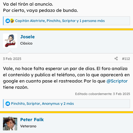
apartamento muy discreto y con el conforto que mereces , muy
Va del tirón al anuncio.
cariñosa y me encanta las
Por cierto, vaya pedazo de bunda.
hotvalencia.com
Capitán Alatriste
,
Pinchito
,
Scriptor
y 1 persona más
R
e
a
Josele
c
c
Clásico
i
o
n
3 Feb 2025
#112
e
s
Vale, no hace falta esperar un par de días. El foro analiza
:
el contenido y publica el teléfono, con lo que aparecerá en
google en cuanto pase el rastreador. Por lo que
@Scriptor
tiene razón.
Editado cobardemente:
3 Feb 2025
Pinchito
,
Scriptor
,
Anonymus
y 2 más
R
e
a
Peter Falk
c
c
Veterano
i