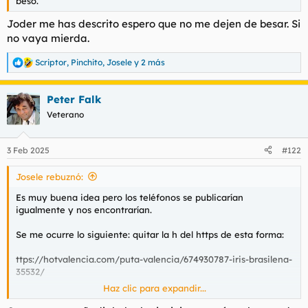
beso.
Joder me has descrito espero que no me dejen de besar. Si
no vaya mierda.
Scriptor
,
Pinchito
,
Josele
y 2 más
R
e
a
Peter Falk
c
c
Veterano
i
o
n
3 Feb 2025
#122
e
s
Josele rebuznó:
:
Es muy buena idea pero los teléfonos se publicarían
igualmente y nos encontrarían.
Se me ocurre lo siguiente: quitar la h del https de esta forma:
ttps://hotvalencia.com/puta-valencia/674930787-iris-brasilena-
35532/
Haz clic para expandir...
Así no se publica el extracto.