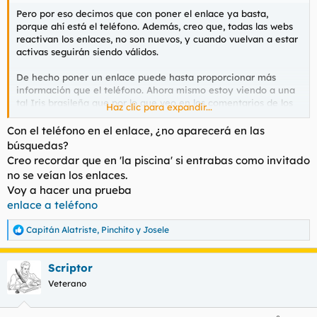
Pero por eso decimos que con poner el enlace ya basta,
porque ahí está el teléfono. Además, creo que, todas las webs
reactivan los enlaces, no son nuevos, y cuando vuelvan a estar
activas seguirán siendo válidos.
De hecho poner un enlace puede hasta proporcionar más
información que el teléfono. Ahora mismo estoy viendo a una
tal Iris brasileña que por lo que veo en los comentarios de los
Haz clic para expandir...
anuncios antes de hacía llamar Karina y con otro teléfono.
Con el teléfono en el enlace, ¿no aparecerá en las
El anuncio en este caso es el mismo, la URL antigua apunta a
búsquedas?
la nueva, pero el teléfono y su nombre artístico han cambiado.
Creo recordar que en 'la piscina' si entrabas como invitado
no se veían los enlaces.
Voy a hacer una prueba
enlace a teléfono
Capitán Alatriste
,
Pinchito
y
Josele
R
e
a
Scriptor
c
c
Veterano
i
o
n