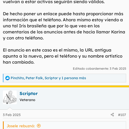
vuelvan a estar activas seguirán siendo válidos.
de la profesional, no es lo mismo que yo tenga unas
expectativas que no se alcanzan que la profesional haya hecho
De hecho poner un enlace puede hasta proporcionar más
un mal trabajo.
información que el teléfono. Ahora mismo estoy viendo a
Resumen, independientemente de 'los mirones', no sé de qué
una tal Iris brasileña que por lo que veo en los
serviría un foro de experiencias sin algún dato que
comentarios de los anuncios antes de hacía llamar Karina
mínimamente identifique de quién estás hablando.
y con otro teléfono.
En el ejemplo del restaurante es como poner "ayer me
pusieron una kk de patatas bravas" y no decir dónde.
El anuncio en este caso es el mismo, la URL antigua
apunta a la nueva, pero el teléfono y su nombre artístico
han cambiado.
Editado cobardemente:
3 Feb 2025
Pinchito
,
Peter Falk
,
Scriptor
y 1 persona más
R
e
a
Scriptor
c
c
Veterano
i
o
n
3 Feb 2025
#107
e
s
Josele rebuznó:
: