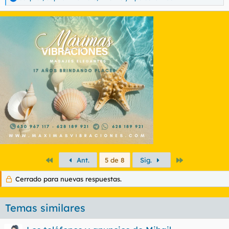
R
e
a
c
c
i
o
n
e
s
:
Primero
Último
Ant.
5 de 8
Sig.
Cerrado para nuevas respuestas.
Temas similares