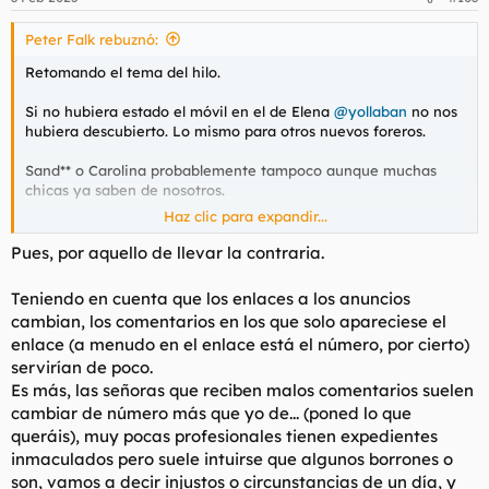
e
s
Peter Falk rebuznó:
:
Retomando el tema del hilo.
Si no hubiera estado el móvil en el de Elena
@yollaban
no nos
hubiera descubierto. Lo mismo para otros nuevos foreros.
Sand** o Carolina probablemente tampoco aunque muchas
chicas ya saben de nosotros.
Haz clic para expandir...
Es interesante este debate sobre el crecimiento del foro y su
autogestión.
Pues, por aquello de llevar la contraria.
Lo que tengo claro por ahora y parece que hay quorum es no
Teniendo en cuenta que los enlaces a los anuncios
poner telf en hilos críticos con ellas.
cambian, los comentarios en los que solo apareciese el
enlace (a menudo en el enlace está el número, por cierto)
servirían de poco.
Es más, las señoras que reciben malos comentarios suelen
cambiar de número más que yo de... (poned lo que
queráis), muy pocas profesionales tienen expedientes
inmaculados pero suele intuirse que algunos borrones o
son, vamos a decir injustos o circunstancias de un día, y