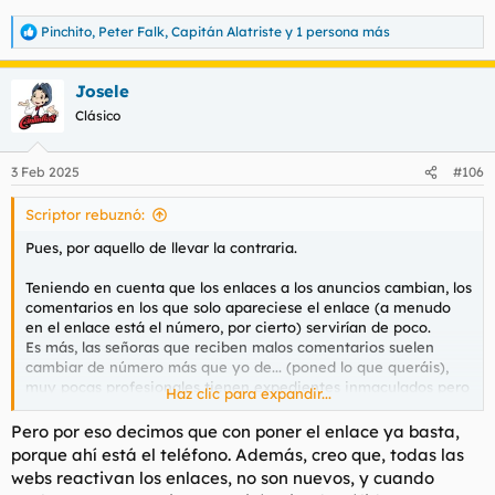
Pinchito
,
Peter Falk
,
Capitán Alatriste
y 1 persona más
R
e
a
Josele
c
c
Clásico
i
o
n
3 Feb 2025
#106
e
s
Scriptor rebuznó:
:
Pues, por aquello de llevar la contraria.
Teniendo en cuenta que los enlaces a los anuncios cambian, los
comentarios en los que solo apareciese el enlace (a menudo
en el enlace está el número, por cierto) servirían de poco.
Es más, las señoras que reciben malos comentarios suelen
cambiar de número más que yo de... (poned lo que queráis),
muy pocas profesionales tienen expedientes inmaculados pero
Haz clic para expandir...
suele intuirse que algunos borrones o son, vamos a decir
injustos o circunstancias de un día, y no afectan al sentir
Pero por eso decimos que con poner el enlace ya basta,
general.
porque ahí está el teléfono. Además, creo que, todas las
A mí me pasa como a
@Josele
, no suelo publicar las visitas
webs reactivan los enlaces, no son nuevos, y cuando
que no me han satisfecho pero no veo que 'toda la culpa' sea