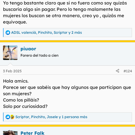
Yo tengo bastante claro que si no fuera como soy quizás
buscaría algo sin pagar. Pero lo tengo malamente las
mujeres los buscan se otra manera, creo yo , quizás me
equivoque.
ADSL valencià
,
Pinchito
,
Scriptor
y 2 más
R
e
a
piuaor
c
c
Forero del todo a cien
i
o
n
3 Feb 2025
#124
e
s
Hola amics.
:
Parece ser que sabéis que hay algunos que participan que
son mujeres?
Como los pilláis?
Solo por curiosidad?
Scriptor
,
Pinchito
,
Josele
y 1 persona más
R
e
a
Peter Falk
c