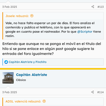
o
n
3 Feb 2025
#113
e
s
Josele rebuznó:
:
Vale, no hace falta esperar un par de días. El foro analiza el
contenido y publica el teléfono, con lo que aparecerá en
google en cuanto pase el rastreador. Por lo que
@Scriptor
tiene
razón.
Entiendo que aunque no se ponga el móvil en el título del
hilo si se pone enlace en algún post google sugiere la
entrada del foro igualmente?
Capitán Alatriste
y
Pinchito
R
e
a
Capitán Alatriste
c
c
Clásico
i
o
n
3 Feb 2025
#114
e
s
ADSL valencià rebuznó:
: