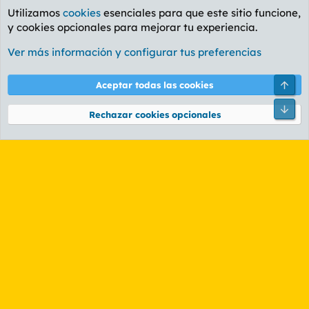
Utilizamos
cookies
esenciales para que este sitio funcione,
y cookies opcionales para mejorar tu experiencia.
Valencia
Ver más información y configurar tus preferencias
Cookies
PL OLDSTYLE AMARILLO
Cambiar fuente
Español (ES)
Arri
Aceptar todas las cookies
Contáctanos
Términos y reglas
Política de privacidad
Ayuda
R
Pie
S
Rechazar cookies opcionales
S
®
Community platform by XenForo
© 2010-2026 XenForo Ltd.