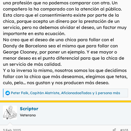
una profesión que no podemos comparar con otra. Un
compañero la ha comparado con la atención al público.
Esta claro que el consentimiento existe por parte de la
chica, porque acepta un dinero por la prestación de un
servicio, pero no debemos olvidar el deseo, un factor muy
importante en esta ecuación.
No creo que el deseo de una chica para follar con el
Dandy de Barcelona sea el mismo que para follar con
George Clooney, por poner un ejemplo. Y ese mayor o
menor deseo es el punto diferencial para que la chica de
un servicio de más calidad.
Y a la inversa lo mismo, nosotros somos los que decidimos
follar con la chica que más deseamos, elegimos que tetas,
culo, pelo... nos gustan y nos producen más deseo.
Peter Falk
,
Capitán Alatriste
,
AficionadoaTodas
y 1 persona más
R
e
a
Scriptor
c
c
Veterano
i
o
n
3 Feb 2025
#103