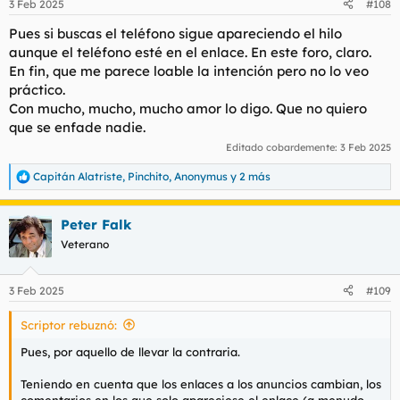
3 Feb 2025
#108
e
s
Pues si buscas el teléfono sigue apareciendo el hilo
:
aunque el teléfono esté en el enlace. En este foro, claro.
En fin, que me parece loable la intención pero no lo veo
práctico.
Con mucho, mucho, mucho amor lo digo. Que no quiero
que se enfade nadie.
Editado cobardemente:
3 Feb 2025
Capitán Alatriste
,
Pinchito
,
Anonymus
y 2 más
R
e
a
Peter Falk
c
c
Veterano
i
o
n
3 Feb 2025
#109
e
s
Scriptor rebuznó:
:
Pues, por aquello de llevar la contraria.
Teniendo en cuenta que los enlaces a los anuncios cambian, los
comentarios en los que solo apareciese el enlace (a menudo