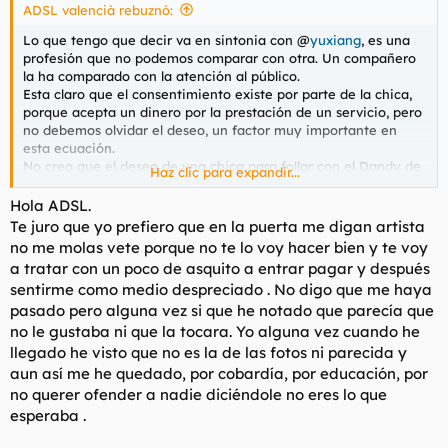
ADSL valencià rebuznó:
:
Lo que tengo que decir va en sintonia con @
yuxiang
, es una
profesión que no podemos comparar con otra. Un compañero
la ha comparado con la atención al público.
Esta claro que el consentimiento existe por parte de la chica,
porque acepta un dinero por la prestación de un servicio, pero
no debemos olvidar el deseo, un factor muy importante en
esta ecuación.
No creo que el deseo de una chica para follar con el Dandy de
Haz clic para expandir...
Barcelona sea el mismo que para follar con George Clooney,
por poner un ejemplo. Y ese mayor o menor deseo es el punto
Hola ADSL.
diferencial para que la chica de un servicio de más calidad.
Te juro que yo prefiero que en la puerta me digan artista
Y a la inversa lo mismo, nosotros somos los que decidimos
no me molas vete porque no te lo voy hacer bien y te voy
follar con la chica que más deseamos, elegimos que tetas, culo,
a tratar con un poco de asquito a entrar pagar y después
pelo... nos gustan y nos producen más deseo.
sentirme como medio despreciado . No digo que me haya
pasado pero alguna vez si que he notado que parecía que
no le gustaba ni que la tocara. Yo alguna vez cuando he
llegado he visto que no es la de las fotos ni parecida y
aun así me he quedado, por cobardía, por educación, por
no querer ofender a nadie diciéndole no eres lo que
esperaba .