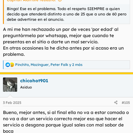
Bingo! Ese es el problema. Todo el respeto SIEMPRE a quien
decida que atenderá distinto a uno de 25 que a uno de 60 pero
debe advertirse en el anuncio.
A mí me han rechazado un par de veces 'por edad' al
preguntármela por whatsapp, mejor que cuando te
presentas en el sitio o darte un mal servicio.
En otras ocasiones la he dicho antes por si acaso era un
problema.
Pinchito
,
Mazinguer
,
Peter Falk
y 2 más
R
e
a
chicohot901
c
c
Asiduo
i
o
n
3 Feb 2025
#105
e
s
Bueno, mejor antes, si al final ella no va a estar comoda o
:
no va a dar un servicio correcto mejor eso que hacer el
servicio a desgana porque igual sales con mal sabor de
boca