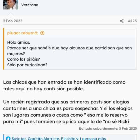
c
Veterano
i
o
n
3 Feb 2025
#125
e
s
piuaor rebuznó:
:
Hola amics.
Parece ser que sabéis que hay algunos que participan que son
mujeres?
Como los pilláis?
Solo por curiosidad?
Las chicas que han entrado se han identificado como
tales aquí no hay confusión posible.
Un recién registrado que sus primeros posts son elogios
cantarines a una chica es para sospechar. Y si los elogios
son lugares comunes o cosas como " eso me lo reservo
para mi" pues también se aplica aquello de "no sé Ricki
Editado cobardemente:
3 Feb 2025
Scriptor
,
Capitán Alatriste
,
Pinchito
y 1 persona más