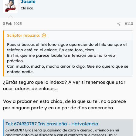
Josele
c
c
Clásico
i
o
n
3 Feb 2025
#110
e
s
Scriptor rebuznó:
:
Pues si buscas el teléfono sigue apareciendo el hilo aunque el
teléfono esté en el enlace. En este foro, claro.
En fin, que me parece loable la intención pero no lo veo
práctico.
Con mucho, mucho, mucho amor lo digo. Que no quiero que se
enfade nadie.
¿Estás seguro que lo indexa? A ver si tenemos que usar
acortadores de enlaces...
Voy a probar en esta chica, de la que su tel. no aparece
por ninguna parte y en un par de días compruebo.
Tel: 674930787 Iris brasileña - Hotvalencia
674930787 Brasilena guapisima de cara y cuerpo , atiendo en mi
apartamento muy discreto y con el conforto que mereces , muy