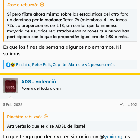
Josele rebuznó:
l
i
t
o
Sí pero fíjate ahora mismo sobre las estadísticas del otro foro
e
un domingo por la mañana: Total: 76 (miembros: 4, invitados:
m
72). La proporción es de 1:18, sin contar que la inmensa
a
mayoría de usuarios registrados eran mirones que nunca han
participado con lo que la proporción igual era de 1:50 o más...
Es que los fines de semana algunos no entramos. Ni
salimos.
Pinchito
,
Peter Falk
,
Capitán Alatriste
y 1 persona más
R
e
a
ADSL valencià
c
c
Forero del todo a cien
i
o
n
3 Feb 2025
#102
e
s
Pinchito rebuznó:
:
Ara verás lo que te dise ADSL de llastel
Lo que tengo que decir va en sintonia con @
yuxiang
, es