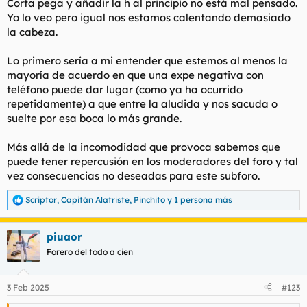
Corta pega y añadir la h al principio no está mal pensado.
Yo lo veo pero igual nos estamos calentando demasiado
la cabeza.
Lo primero sería a mi entender que estemos al menos la
mayoría de acuerdo en que una expe negativa con
teléfono puede dar lugar (como ya ha ocurrido
repetidamente) a que entre la aludida y nos sacuda o
suelte por esa boca lo más grande.
Más allá de la incomodidad que provoca sabemos que
puede tener repercusión en los moderadores del foro y tal
vez consecuencias no deseadas para este subforo.
Scriptor
,
Capitán Alatriste
,
Pinchito
y 1 persona más
R
e
a
piuaor
c
c
Forero del todo a cien
i
o
n
3 Feb 2025
#123
e
s