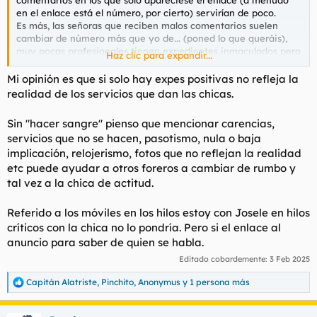
en el enlace está el número, por cierto) servirían de poco.
Es más, las señoras que reciben malos comentarios suelen
cambiar de número más que yo de... (poned lo que queráis),
muy pocas profesionales tienen expedientes inmaculados pero
Haz clic para expandir...
suele intuirse que algunos borrones o son, vamos a decir
injustos o circunstancias de un día, y no afectan al sentir
Mi opinión es que si solo hay expes positivas no refleja la
general.
realidad de los servicios que dan las chicas.
A mí me pasa como a
@Josele
, no suelo publicar las visitas
que no me han satisfecho pero no veo que 'toda la culpa' sea
Sin "hacer sangre" pienso que mencionar carencias,
de la profesional, no es lo mismo que yo tenga unas
servicios que no se hacen, pasotismo, nula o baja
expectativas que no se alcanzan que la profesional haya hecho
implicación, relojerismo, fotos que no reflejan la realidad
un mal trabajo.
etc puede ayudar a otros foreros a cambiar de rumbo y
Resumen, independientemente de 'los mirones', no sé de qué
tal vez a la chica de actitud.
serviría un foro de experiencias sin algún dato que
mínimamente identifique de quién estás hablando.
Referido a los móviles en los hilos estoy con Josele en hilos
En el ejemplo del restaurante es como poner "ayer me
críticos con la chica no lo pondría. Pero si el enlace al
pusieron una kk de patatas bravas" y no decir dónde.
anuncio para saber de quien se habla.
Editado cobardemente:
3 Feb 2025
Capitán Alatriste
,
Pinchito
,
Anonymus
y 1 persona más
R
e
a