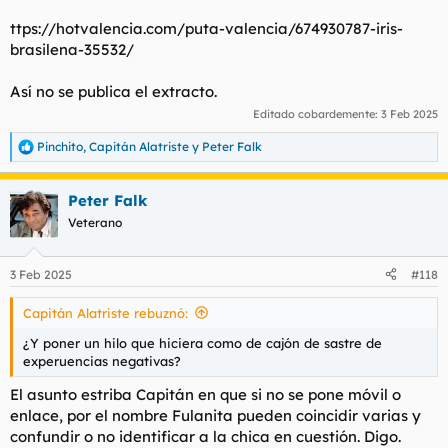
ttps://hotvalencia.com/puta-valencia/674930787-iris-
brasilena-35532/
Así no se publica el extracto.
Editado cobardemente:
3 Feb 2025
Pinchito
,
Capitán Alatriste
y
Peter Falk
R
e
a
Peter Falk
c
c
Veterano
i
o
n
3 Feb 2025
#118
e
s
Capitán Alatriste rebuznó:
:
¿Y poner un hilo que hiciera como de cajón de sastre de
experuencias negativas?
El asunto estriba Capitán en que si no se pone móvil o
enlace, por el nombre Fulanita pueden coincidir varias y
confundir o no identificar a la chica en cuestión. Digo.