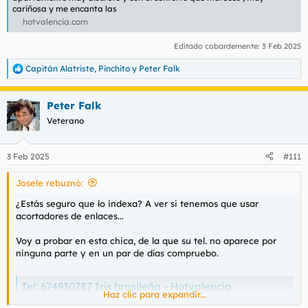
cariñosa y me encanta las
hotvalencia.com
Editado cobardemente:
3 Feb 2025
Capitán Alatriste
,
Pinchito
y
Peter Falk
R
e
a
Peter Falk
c
c
Veterano
i
o
n
3 Feb 2025
#111
e
s
Josele rebuznó:
:
¿Estás seguro que lo indexa? A ver si tenemos que usar
acortadores de enlaces...
Voy a probar en esta chica, de la que su tel. no aparece por
ninguna parte y en un par de días compruebo.
Tel: 674930787 Iris brasileña - Hotvalencia
Haz clic para expandir...
674930787 Brasilena guapisima de cara y cuerpo , atiendo en mi