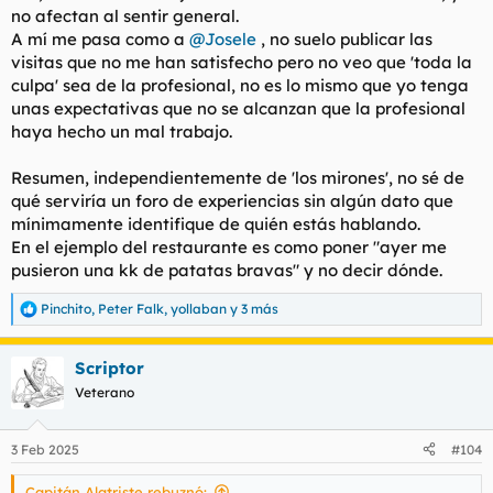
no afectan al sentir general.
A mí me pasa como a
@Josele
, no suelo publicar las
visitas que no me han satisfecho pero no veo que 'toda la
culpa' sea de la profesional, no es lo mismo que yo tenga
unas expectativas que no se alcanzan que la profesional
haya hecho un mal trabajo.
Resumen, independientemente de 'los mirones', no sé de
qué serviría un foro de experiencias sin algún dato que
mínimamente identifique de quién estás hablando.
En el ejemplo del restaurante es como poner "ayer me
pusieron una kk de patatas bravas" y no decir dónde.
Pinchito
,
Peter Falk
,
yollaban
y 3 más
R
e
a
Scriptor
c
c
Veterano
i
o
n
3 Feb 2025
#104
e
s
Capitán Alatriste rebuznó:
: