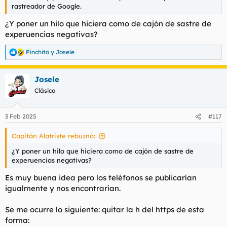
rastreador de Google.
¿Y poner un hilo que hiciera como de cajón de sastre de
experuencias negativas?
Pinchito
y
Josele
R
e
a
Josele
c
c
Clásico
i
o
n
3 Feb 2025
#117
e
s
Capitán Alatriste rebuznó:
:
¿Y poner un hilo que hiciera como de cajón de sastre de
experuencias negativas?
Es muy buena idea pero los teléfonos se publicarían
igualmente y nos encontrarían.
Se me ocurre lo siguiente: quitar la h del https de esta
forma: