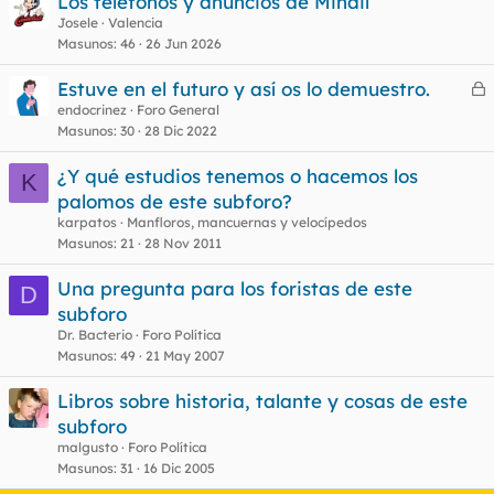
Los teléfonos y anuncios de Mihail
Josele
Valencia
Masunos
46
26 Jun 2026
Estuve en el futuro y así os lo demuestro.
e
endocrinez
Foro General
Masunos
30
28 Dic 2022
r
r
¿Y qué estudios tenemos o hacemos los
K
palomos de este subforo?
karpatos
Manfloros, mancuernas y velocípedos
o
Masunos
21
28 Nov 2011
Una pregunta para los foristas de este
D
subforo
Dr. Bacterio
Foro Política
Masunos
49
21 May 2007
Libros sobre historia, talante y cosas de este
subforo
malgusto
Foro Política
Masunos
31
16 Dic 2005