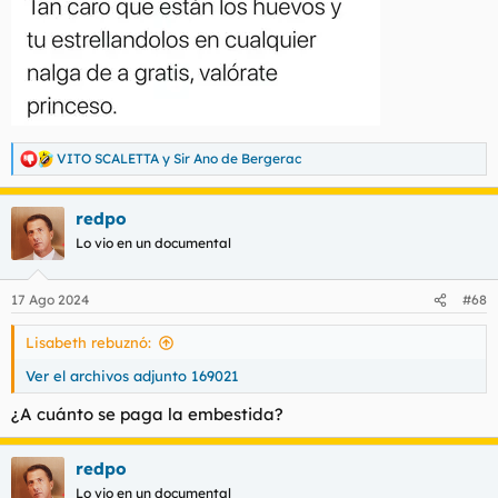
VITO SCALETTA
y
Sir Ano de Bergerac
R
e
a
redpo
c
c
Lo vio en un documental
i
o
n
17 Ago 2024
#68
e
s
Lisabeth rebuznó:
:
Ver el archivos adjunto 169021
¿A cuánto se paga la embestida?
redpo
Lo vio en un documental