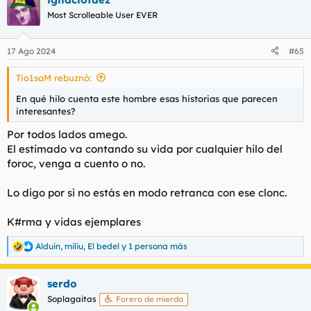
tener que pagar por tus putos hijos es un abuso...
Most Scrolleable User EVER
Si te parece tanto o no podías pagarlo no haber tenido hijos y
vuelve a casa de tu madre a que te dé el desayuno y te haga
la cama.
17 Ago 2024
#65
Si la mujer está para cambiar pañales y fregar alguien tendrá
Tio1saM rebuznó:
que poner la pasta, si no querías ser tú la próxima vez no te
corras sin condón. Aquí somos muy machistas pero para lo que
En qué hilo cuenta este hombre esas historias que parecen
nos interesa joder.
interesantes?
Por todos lados amego.
El estimado va contando su vida por cualquier hilo del
foroc, venga a cuento o no.
Lo digo por si no estás en modo retranca con ese clonc.
K#rma y vidas ejemplares
Alduin
,
miliu
,
El bedel
y 1 persona más
R
e
a
serdo
c
c
Soplagaitas
Forero de mierda
i