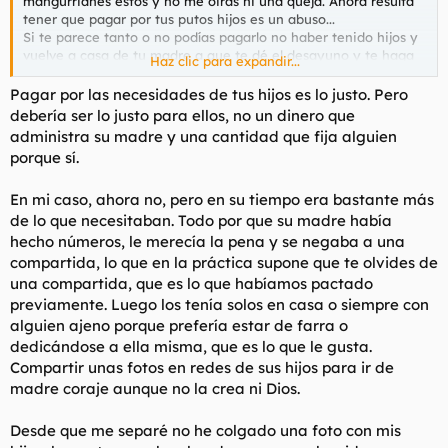
mangurrianes estos y no me oirás ni una queja. Ahora resulta
tener que pagar por tus putos hijos es un abuso...
Si te parece tanto o no podías pagarlo no haber tenido hijos y
vuelve a casa de tu madre a que te dé el desayuno y te haga
Haz clic para expandir...
la cama.
Pagar por las necesidades de tus hijos es lo justo. Pero
debería ser lo justo para ellos, no un dinero que
administra su madre y una cantidad que fija alguien
porque sí.
En mi caso, ahora no, pero en su tiempo era bastante más
de lo que necesitaban. Todo por que su madre había
hecho números, le merecía la pena y se negaba a una
compartida, lo que en la práctica supone que te olvides de
una compartida, que es lo que habíamos pactado
previamente. Luego los tenía solos en casa o siempre con
alguien ajeno porque prefería estar de farra o
dedicándose a ella misma, que es lo que le gusta.
Compartir unas fotos en redes de sus hijos para ir de
madre coraje aunque no la crea ni Dios.
Desde que me separé no he colgado una foto con mis