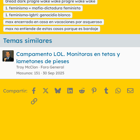
0read dark progre woke woke progre woke woke
u
1. feminismo = mafia-dictadura feminista
e
t
1. feminismo-lgbti: genocidio blanco
a
max encerrado en casa en vacaciones por asqueroso
s
max no entiende de estas cosas porque es bardaje
Temas similares
Campamento LOL. Monitoras en tetas y
lametones de pieses
Troy McClon
Foro General
Masunos
151
30 Sep 2025
Facebook
X
Bluesky
LinkedIn
Reddit
Pinterest
Tumblr
WhatsA
Em
Compartir:
Enlace