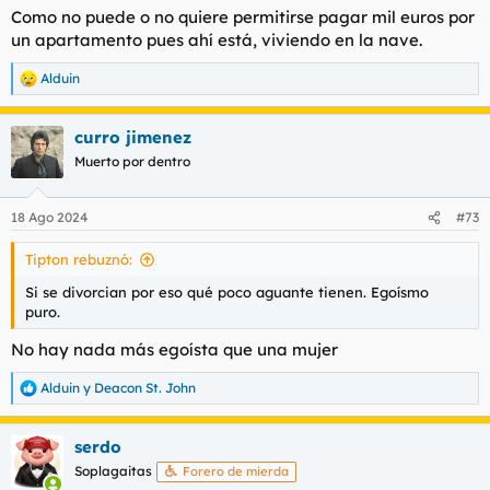
Como no puede o no quiere permitirse pagar mil euros por
un apartamento pues ahí está, viviendo en la nave.
Alduin
R
e
a
curro jimenez
c
c
Muerto por dentro
i
o
n
18 Ago 2024
#73
e
s
Tipton rebuznó:
:
Si se divorcian por eso qué poco aguante tienen. Egoísmo
puro.
No hay nada más egoísta que una mujer
Alduin
y
Deacon St. John
R
e
a
serdo
c
c
Soplagaitas
Forero de mierda
i