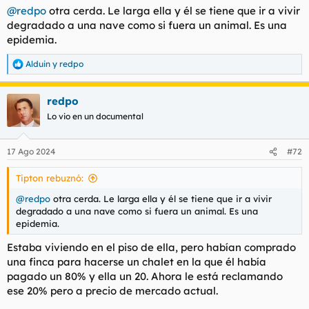
@redpo
otra cerda. Le larga ella y él se tiene que ir a vivir
degradado a una nave como si fuera un animal. Es una
epidemia.
Alduin
y
redpo
R
e
a
redpo
c
c
Lo vio en un documental
i
o
n
17 Ago 2024
#72
e
s
Tipton rebuznó:
:
@redpo
otra cerda. Le larga ella y él se tiene que ir a vivir
degradado a una nave como si fuera un animal. Es una
epidemia.
Estaba viviendo en el piso de ella, pero habían comprado
una finca para hacerse un chalet en la que él había
pagado un 80% y ella un 20. Ahora le está reclamando
ese 20% pero a precio de mercado actual.