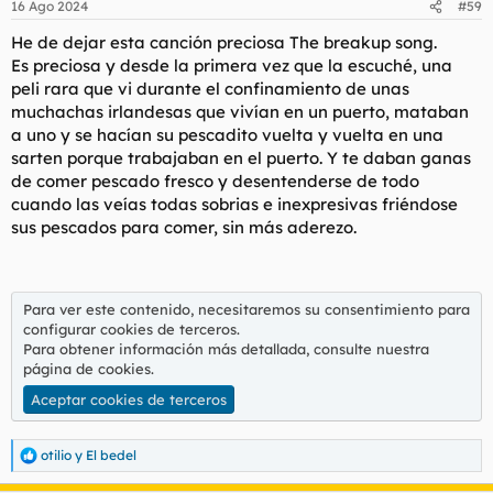
16 Ago 2024
#59
e
s
He de dejar esta canción preciosa The breakup song.
:
Es preciosa y desde la primera vez que la escuché, una
peli rara que vi durante el confinamiento de unas
muchachas irlandesas que vivían en un puerto, mataban
a uno y se hacían su pescadito vuelta y vuelta en una
sarten porque trabajaban en el puerto. Y te daban ganas
de comer pescado fresco y desentenderse de todo
cuando las veías todas sobrias e inexpresivas friéndose
sus pescados para comer, sin más aderezo.
Para ver este contenido, necesitaremos su consentimiento para
configurar cookies de terceros.
Para obtener información más detallada, consulte nuestra
página de cookies
.
Aceptar cookies de terceros
otilio
y
El bedel
R
e