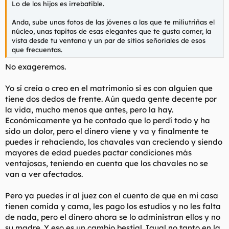
Lo de los hijos es irrebatible.
l
i
t
o
Anda, sube unas fotos de las jóvenes a las que te miliutriñas el
e
núcleo, unas tapitas de esas elegantes que te gusta comer, la
m
vista desde tu ventana y un par de sitios señoriales de esos
a
que frecuentas.
No exageremos.
Yo sí creía o creo en el matrimonio si es con alguien que
tiene dos dedos de frente. Aún queda gente decente por
la vida, mucho menos que antes, pero la hay.
Económicamente ya he contado que lo perdí todo y ha
sido un dolor, pero el dinero viene y va y finalmente te
puedes ir rehaciendo, los chavales van creciendo y siendo
mayores de edad puedes pactar condiciones más
ventajosas, teniendo en cuenta que los chavales no se
van a ver afectados.
Pero ya puedes ir al juez con el cuento de que en mi casa
tienen comida y cama, les pago los estudios y no les falta
de nada, pero el dinero ahora se lo administran ellos y no
su madre. Y eso es un cambio bestial. Igual no tanto en la