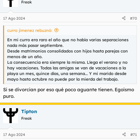
c
Freak
i
o
n
17 Ago 2024
#70
e
s
curro jimenez rebuznó:
:
En mi curro era raro el año que no había varias separaciones
nada más pasar septiembre.
Desde matrimonios consolidados con hijos hasta parejas con
menos de un año.
La consecuencia era siempre la misma. Llega el verano y no
hay vacaciones. Todas las amigas se van de vacaciones a la
playa un mes, quince días, una semana... Y mi marido desde
mayo hasta octubre no puede por la mierda del trabajo.
Si se divorcian por eso qué poco aguante tienen. Egoísmo
puro.
Tipton
Freak
17 Ago 2024
#71