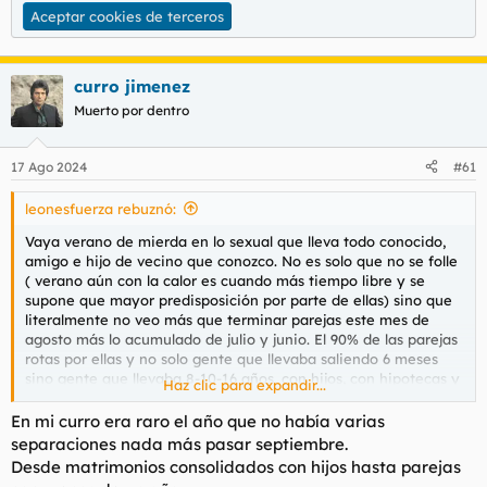
Aceptar cookies de terceros
Aceptar cookies de terceros
curro jimenez
Muerto por dentro
17 Ago 2024
#61
leonesfuerza rebuznó:
Vaya verano de mierda en lo sexual que lleva todo conocido,
amigo e hijo de vecino que conozco. No es solo que no se folle
( verano aún con la calor es cuando más tiempo libre y se
supone que mayor predisposición por parte de ellas) sino que
literalmente no veo más que terminar parejas este mes de
agosto más lo acumulado de julio y junio. El 90% de las parejas
rotas por ellas y no solo gente que llevaba saliendo 6 meses
sino gente que llevaba 8-10-16 años, con hijos, con hipotecas y
Haz clic para expandir...
ala a tomar por culo todo por su santo chocho de putas.
Ninguna con causa justificada, muchas del palo no soy feliz y
En mi curro era raro el año que no había varias
mi felicidad va por encima de todo, alguna haciendo liana con
separaciones nada más pasar septiembre.
gente del trabajo o del gym (donde voy a ver pollas)(donde
Desde matrimonios consolidados con hijos hasta parejas
voy a ver pollas), en fin un despropósito. Me parece genial que