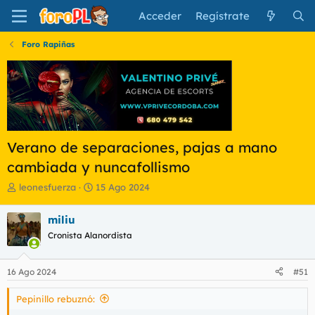
Acceder
Regístrate
Foro Rapiñas
Verano de separaciones, pajas a mano
cambiada y nuncafollismo
I
F
leonesfuerza
15 Ago 2024
n
e
i
c
miliu
c
h
Cronista Alanordista
i
a
a
d
d
e
16 Ago 2024
#51
o
i
r
n
Pepinillo rebuznó:
d
i
e
c