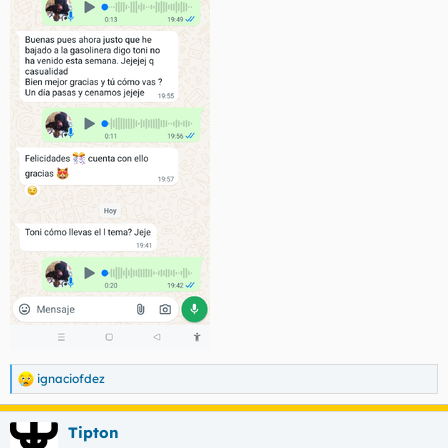
ignaciofdez
R
e
a
Tipton
c