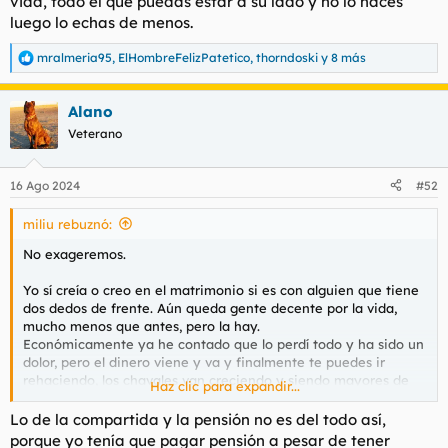
vida, todo el que puedas estar a su lado y no lo haces
luego lo echas de menos.
mralmeria95
,
ElHombreFelizPatetico
,
thorndoski
y 8 más
R
e
a
Alano
c
c
Veterano
i
o
n
16 Ago 2024
#52
e
s
miliu rebuznó:
:
No exageremos.
Yo sí creía o creo en el matrimonio si es con alguien que tiene
dos dedos de frente. Aún queda gente decente por la vida,
mucho menos que antes, pero la hay.
Económicamente ya he contado que lo perdí todo y ha sido un
dolor, pero el dinero viene y va y finalmente te puedes ir
rehaciendo, los chavales van creciendo y siendo mayores de
Haz clic para expandir...
edad puedes pactar condiciones más ventajosas, teniendo en
cuenta que los chavales no se van a ver afectados.
Lo de la compartida y la pensión no es del todo así,
porque yo tenía que pagar pensión a pesar de tener