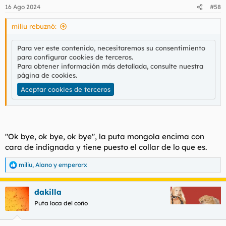
n
16 Ago 2024
#58
e
s
miliu rebuznó:
:
Para ver este contenido, necesitaremos su consentimiento
para configurar cookies de terceros.
Para obtener información más detallada, consulte nuestra
página de cookies
.
Aceptar cookies de terceros
"Ok bye, ok bye, ok bye", la puta mongola encima con
cara de indignada y tiene puesto el collar de lo que es.
miliu
,
Alano
y
emperorx
R
e
a
dakilla
c
c
Puta loca del coño
i
o
n