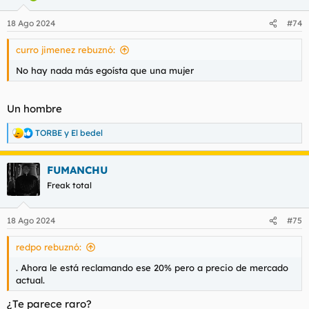
o
n
18 Ago 2024
#74
e
s
curro jimenez rebuznó:
:
No hay nada más egoísta que una mujer
Un hombre
TORBE
y
El bedel
R
e
a
FUMANCHU
c
c
Freak total
i
o
n
18 Ago 2024
#75
e
s
redpo rebuznó:
:
. Ahora le está reclamando ese 20% pero a precio de mercado
actual.
¿Te parece raro?