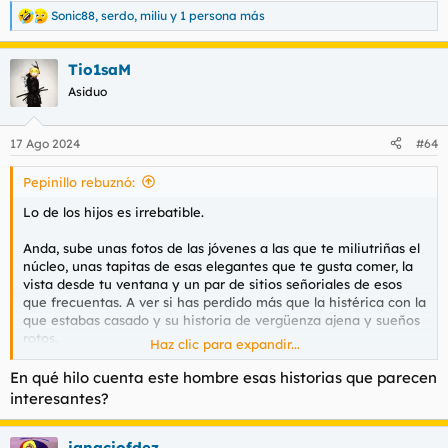
Sonic88
,
serdo
,
miliu
y 1 persona más
R
e
a
Tio1saM
c
c
Asiduo
i
o
n
17 Ago 2024
#64
e
s
Pepinillo rebuznó:
:
Lo de los hijos es irrebatible.
Anda, sube unas fotos de las jóvenes a las que te miliutriñas el
núcleo, unas tapitas de esas elegantes que te gusta comer, la
vista desde tu ventana y un par de sitios señoriales de esos
que frecuentas. A ver si has perdido más que la histérica con la
que estabas casado y su historia de vergüenza ajena y sueños
rotos.
Haz clic para expandir...
Tal vez haga yo lo mismo. Porque vaya vida que llevo, cuento lo
En qué hilo cuenta este hombre esas historias que parecen
que hay y es que no me lo creo ni yo.
interesantes?
Joder, yo pago más de pensión que la mayoría de los
mangurrianes estos y no me oirás ni una queja. Ahora resulta
ignaciofdez