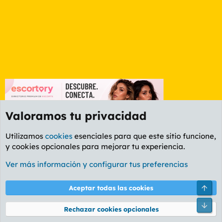
Valoramos tu privacidad
Utilizamos
cookies
esenciales para que este sitio funcione,
y cookies opcionales para mejorar tu experiencia.
Foro Rapiñas
Ver más información y configurar tus preferencias
Cookies
PL OLDSTYLE AMARILLO
Cambiar fuente
Español (ES)
Arri
Aceptar todas las cookies
Contáctanos
Términos y reglas
Política de privacidad
Ayuda
R
Pie
S
Rechazar cookies opcionales
S
®
Community platform by XenForo
© 2010-2026 XenForo Ltd.