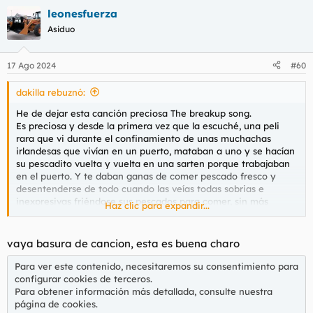
a
leonesfuerza
c
c
Asiduo
i
o
n
17 Ago 2024
#60
e
s
dakilla rebuznó:
:
He de dejar esta canción preciosa The breakup song.
Es preciosa y desde la primera vez que la escuché, una peli
rara que vi durante el confinamiento de unas muchachas
irlandesas que vivían en un puerto, mataban a uno y se hacían
su pescadito vuelta y vuelta en una sarten porque trabajaban
en el puerto. Y te daban ganas de comer pescado fresco y
desentenderse de todo cuando las veías todas sobrias e
inexpresivas friéndose sus pescados para comer, sin más
Haz clic para expandir...
aderezo.
vaya basura de cancion, esta es buena charo
Para ver este contenido, necesitaremos su consentimiento
Para ver este contenido, necesitaremos su consentimiento para
para configurar cookies de terceros.
configurar cookies de terceros.
Para obtener información más detallada, consulte nuestra
Para obtener información más detallada, consulte nuestra
página de cookies
.
página de cookies
.