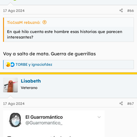
o
n
17 Ago 2024
#66
e
s
Tio1saM rebuznó:
:
En qué hilo cuenta este hombre esas historias que parecen
interesantes?
Voy a salto de mata. Guerra de guerrillas
TORBE
y
ignaciofdez
R
e
a
Lisabeth
c
c
Veterano
i
o
n
17 Ago 2024
#67
e
s
: