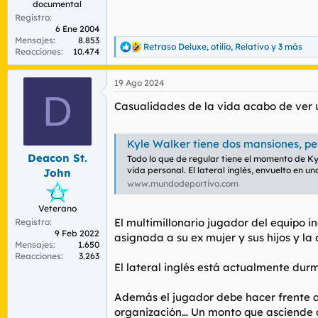
documental
Registro
6 Ene 2004
Mensajes
8.853
Retraso Deluxe
,
otilio
,
Relativo
y 3 más
R
Reacciones
10.474
e
a
19 Ago 2024
c
D
c
Casualidades de la vida acabo de ver un
i
o
n
e
Kyle Walker tiene dos mansiones, pe
s
Deacon St.
Todo lo que de regular tiene el momento de Ky
:
vida personal. El lateral inglés, envuelto en 
John
www.mundodeportivo.com
Veterano
El multimillonario jugador del equipo 
Registro
9 Feb 2022
asignada a su ex mujer y sus hijos y la
Mensajes
1.650
Reacciones
3.263
El lateral inglés está actualmente dur
Además el jugador debe hacer frente a 
organización… Un monto que asciende 