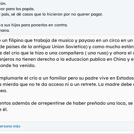
ión.
r para los papás.
país, sé dé casos que lo hicieron por no querer pagar.
a sus hijos para ponerlos en contra.
emana.
 un filipino que trabaja de musico y payaso en un circo en un 
a de paises de la antigua Union Sovietica) y como mucho están
e del crio que le hizo a una compañera ( una rusa) y ahora el
ranjeros no tienen derecho a la educacion publica en China y 
donde ha venido.
mplumarle el crio a un familiar pero su padre vive en Estado
a mierda que no te da acceso ni a un retrete. La madre debe
sea.
nentos además de arrepentirse de haber preñado una loca, se
 él.
persona más