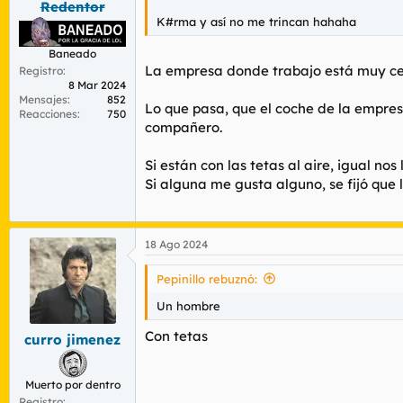
s
Redentor
:
K#rma y así no me trincan hahaha
Baneado
La empresa donde trabajo está muy cer
Registro
8 Mar 2024
Mensajes
852
Lo que pasa, que el coche de la empresa
Reacciones
750
compañero.
Si están con las tetas al aire, igual n
Si alguna me gusta alguno, se fijó que 
18 Ago 2024
Pepinillo rebuznó:
Un hombre
Con tetas
curro jimenez
Muerto por dentro
Registro