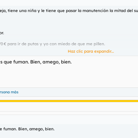
eja, tiene una niña y le tiene que pasar la manutención la mitad del 
or.
0 € para ir de putas y yo con miedo de que me pillen.
Haz clic para expandir...
cort difícil que me pillen.
as que fuman. Bien, amego, bien.
ndo páginas de scort para ver con quién voy
ersona más
eldo con tus putillas
ue fuman. Bien, amego, bien.