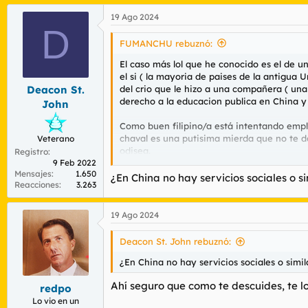
a
19 Ago 2024
c
D
c
i
FUMANCHU rebuznó:
o
n
El caso más lol que he conocido es el de un
e
el si ( la mayoria de paises de la antigua
s
del crio que le hizo a una compañera ( una
Deacon St.
:
derecho a la educacion publica en China y
John
Como buen filipino/a está intentando empl
chaval es una putisima mierda que no te d
Veterano
odisea.
Registro
9 Feb 2022
Mensajes
1.650
Estoy seguro que este tío en estos monent
¿En China no hay servicios sociales o s
Reacciones
3.263
sus hijos pasan de él.
19 Ago 2024
Deacon St. John rebuznó:
¿En China no hay servicios sociales o simil
Ahí seguro que como te descuides, te l
redpo
Lo vio en un