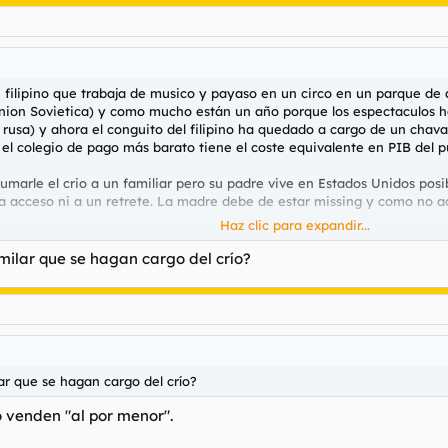
 filipino que trabaja de musico y payaso en un circo en un parque de a
 Union Sovietica) y como mucho están un año porque los espectaculos h
 rusa) y ahora el conguito del filipino ha quedado a cargo de un chava
 el colegio de pago más barato tiene el coste equivalente en PIB del
umarle el crio a un familiar pero su padre vive en Estados Unidos pos
a acceso ni a un retrete. La madre debe de estar missing y como no ac
Haz clic para expandir...
os además de arrepentirse de haber preñado una loca, se cambiaria p
imilar que se hagan cargo del crío?
ar que se hagan cargo del crío?
o venden "al por menor".