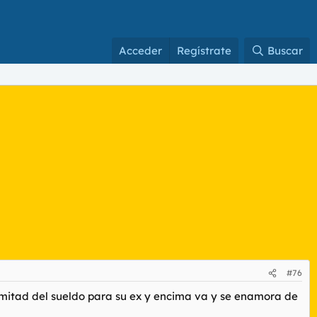
Acceder
Regístrate
Buscar
#76
a mitad del sueldo para su ex y encima va y se enamora de