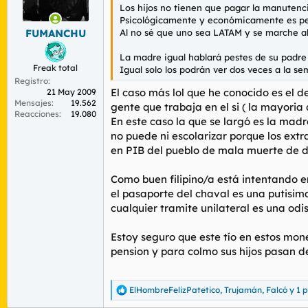
n
Los hijos no tienen que pagar la manutenc
e
Psicológicamente y económicamente es peo
s
Al no sé que uno sea LATAM y se marche al 
FUMANCHU
:
La madre igual hablará pestes de su padre 
Freak total
Igual solo los podrán ver dos veces a la s
Registro
El caso más lol que he conocido es el de
21 May 2009
Mensajes
19.562
gente que trabaja en el si ( la mayori
Reacciones
19.080
En este caso la que se largó es la madr
no puede ni escolarizar porque los ext
en PIB del pueblo de mala muerte de 
Como buen filipino/a está intentando e
el pasaporte del chaval es una putisim
cualquier tramite unilateral es una odi
Estoy seguro que este tío en estos mo
pension y para colmo sus hijos pasan de
ElHombreFelizPatetico
,
Trujamán
,
Falcó
y 1 
R
e