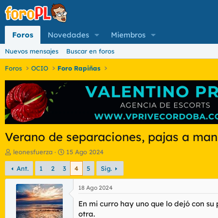
Foros
Novedades
Miembros
Nuevos mensajes
Buscar en foros
Foros
OCIO
Foro Rapiñas
Verano de separaciones, pajas a ma
I
F
leonesfuerza
15 Ago 2024
n
e
Ant.
1
2
3
4
5
Sig.
i
c
c
h
i
a
18 Ago 2024
a
d
En mi curro hay uno que lo dejó con su
d
e
o
i
otra.