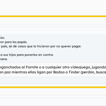
ión.
r para los papás.
país, sé dé casos que lo hicieron por no querer pagar.
a sus hijos para ponerlos en contra.
emana.
enganchados al Fornite o a cualquier otro videojuego, jugand
n en paz mientras ellas ligan por Badoo o Tinder (perdón, busc