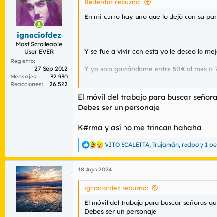
i
Redentor rebuznó:
o
n
En mi curro hay uno que lo dejó con su par
e
s
ignaciofdez
:
Most Scrolleable
Y se fue a vivir con esta yo le deseo lo mej
User EVER
Registro
27 Sep 2012
Y yo solo gastándome entre 50 € al mes o 7
Mensajes
32.930
Reacciones
26.522
Si no, uso el móvil de empresa para buscar s
El móvil del trabajo para buscar señor
Debes ser un personaje
No sé si con algún compañero me vio mira
K#rma y así no me trincan hahaha
VITO SCALETTA
,
Trujamán
,
redpo
y 1 p
R
e
A veces me dijeron deseando gastarte el su
a
18 Ago 2024
c
c
i
ignaciofdez rebuznó:
o
n
El móvil del trabajo para buscar señoras q
e
Debes ser un personaje