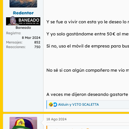
r
n
d
i
Redentor
e
c
l
i
Y se fue a vivir con esta yo le deseo lo 
t
o
Baneado
e
m
Registro
Y yo solo gastándome entre 50 € al mes
8 Mar 2024
a
Mensajes
852
Si no, uso el móvil de empresa para busc
Reacciones
750
No sé si con algún compañero me vio m
A veces me dijeron deseando gastarte e
Alduin
y
VITO SCALETTA
R
e
a
18 Ago 2024
c
c