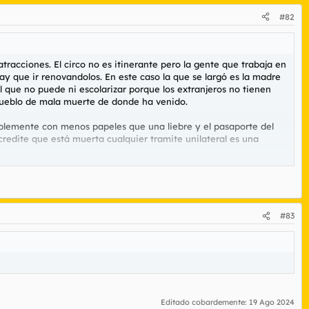
#82
tracciones. El circo no es itinerante pero la gente que trabaja en
ay que ir renovandolos. En este caso la que se largó es la madre
l que no puede ni escolarizar porque los extranjeros no tienen
 pueblo de mala muerte de donde ha venido.
iblemente con menos papeles que una liebre y el pasaporte del
redite que está muerta cualquier tramite unilateral es una
or esos padres que con esfuerzo pagan una pension y para colmo
#83
Editado cobardemente:
19 Ago 2024