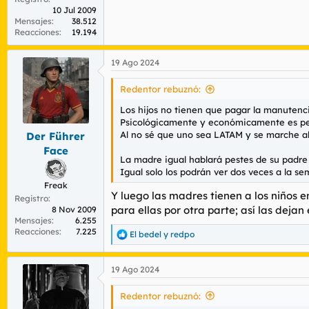
10 Jul 2009
Mensajes
38.512
Reacciones
19.194
19 Ago 2024
Redentor rebuznó:
Los hijos no tienen que pagar la manutenc
Psicológicamente y económicamente es peo
Al no sé que uno sea LATAM y se marche al 
Der Führer
Face
La madre igual hablará pestes de su padre 
Igual solo los podrán ver dos veces a la s
Freak
Y luego las madres tienen a los niños 
Registro
para ellas por otra parte; así las deja
8 Nov 2009
Mensajes
6.255
Reacciones
7.225
El bedel
y
redpo
R
e
a
19 Ago 2024
c
c
i
Redentor rebuznó:
o