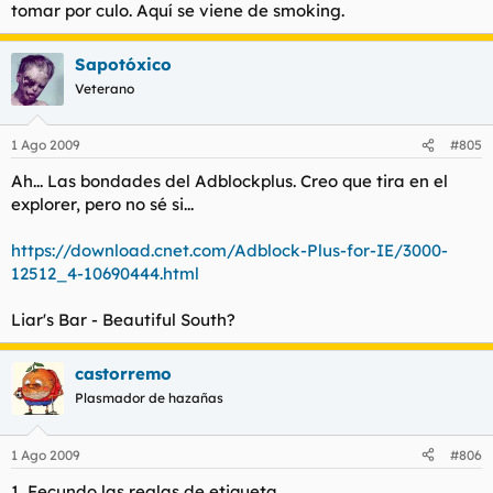
tomar por culo. Aquí se viene de smoking.
Sapotóxico
Veterano
1 Ago 2009
#805
Ah... Las bondades del Adblockplus. Creo que tira en el
explorer, pero no sé si...
https://download.cnet.com/Adblock-Plus-for-IE/3000-
12512_4-10690444.html
Liar's Bar - Beautiful South?
castorremo
Plasmador de hazañas
1 Ago 2009
#806
1. Fecundo las reglas de etiqueta