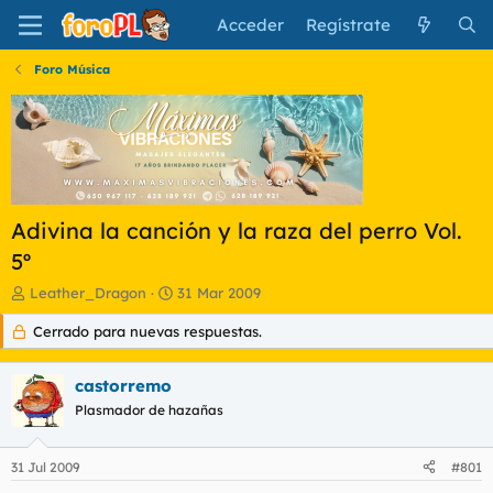
Acceder
Regístrate
Foro Música
Adivina la canción y la raza del perro Vol.
5º
I
F
Leather_Dragon
31 Mar 2009
n
e
Cerrado para nuevas respuestas.
i
c
c
h
i
a
castorremo
a
d
d
Plasmador de hazañas
e
o
i
r
n
31 Jul 2009
#801
d
i
e
c