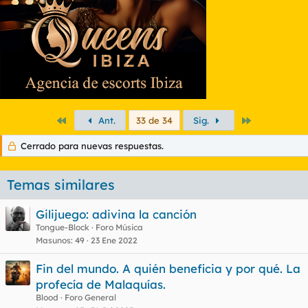
Primero
Último
Ant.
33 de 34
Sig.
Cerrado para nuevas respuestas.
Temas similares
Gilijuego: adivina la canción
Tongue-Block
Foro Música
Masunos
49
23 Ene 2022
Fin del mundo. A quién beneficia y por qué. La
profecía de Malaquías.
Blood
Foro General