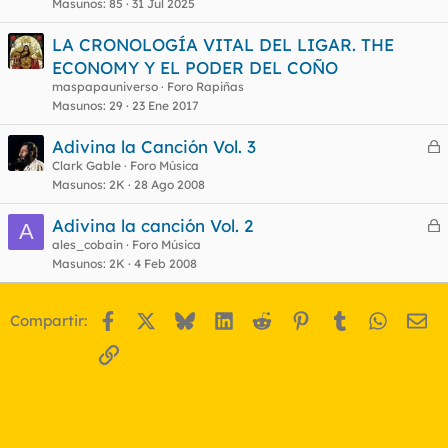
Masunos
85
31 Jul 2025
LA CRONOLOGÍA VITAL DEL LIGAR. THE
ECONOMY Y EL PODER DEL COÑO
maspapauniverso
Foro Rapiñas
Masunos
29
23 Ene 2017
Adivina la Canción Vol. 3
e
Clark Gable
Foro Música
Masunos
2K
28 Ago 2008
r
r
Adivina la canción Vol. 2
A
e
ales_cobain
Foro Música
Masunos
2K
4 Feb 2008
r
o
r
Facebook
X
Bluesky
LinkedIn
Reddit
Pinterest
Tumblr
WhatsA
Em
Compartir:
o
Enlace