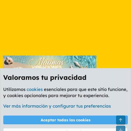
Valoramos tu privacidad
Utilizamos
cookies
esenciales para que este sitio funcione,
y cookies opcionales para mejorar tu experiencia.
Foro Música
Ver más información y configurar tus preferencias
Cookies
PL OLDSTYLE AMARILLO
Cambiar fuente
Español (ES)
Arri
Aceptar todas las cookies
Contáctanos
Términos y reglas
Política de privacidad
Ayuda
R
Pie