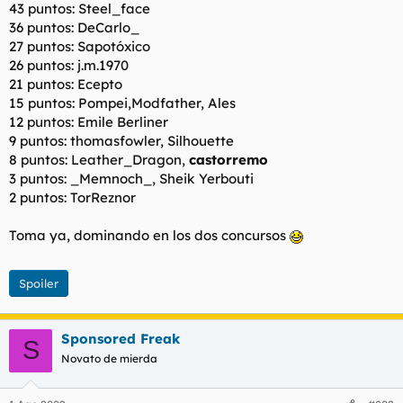
43 puntos: Steel_face
l
i
36 puntos: DeCarlo_
t
o
27 puntos: Sapotóxico
e
m
26 puntos: j.m.1970
a
21 puntos: Ecepto
15 puntos: Pompei,Modfather, Ales
12 puntos: Emile Berliner
9 puntos: thomasfowler, Silhouette
8 puntos: Leather_Dragon,
castorremo
3 puntos: _Memnoch_, Sheik Yerbouti
2 puntos: TorReznor
Toma ya, dominando en los dos concursos
Spoiler
Sponsored Freak
S
Novato de mierda