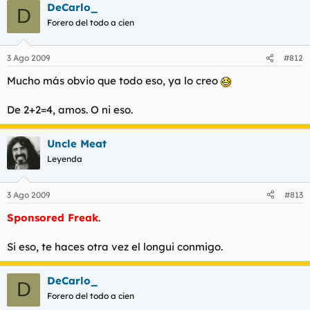
DeCarlo_
D
Forero del todo a cien
3 Ago 2009
#812
Mucho más obvio que todo eso, ya lo creo
De 2+2=4, amos. O ni eso.
Uncle Meat
Leyenda
3 Ago 2009
#813
Sponsored Freak
.
Si eso, te haces otra vez el longui conmigo.
DeCarlo_
D
Forero del todo a cien