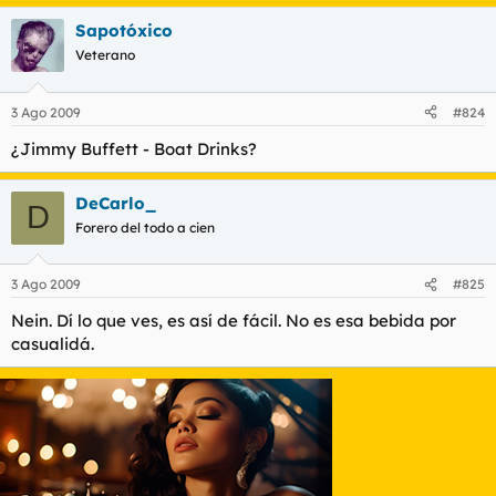
Sapotóxico
Veterano
3 Ago 2009
#824
¿Jimmy Buffett - Boat Drinks?
DeCarlo_
D
Forero del todo a cien
3 Ago 2009
#825
Nein. Dí lo que ves, es así de fácil. No es esa bebida por
casualidá.