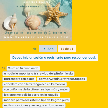
Primero
Ant.
11 de 11
Debes iniciar sesión o registrarte para responder aquí.
E
9mm en tu nuca acab
t
a nadie le importa la triste vida del pitufomierda
i
barrendero con placa
batman&robin>>retraso&topbox
q
caballera caballera tengo eco en la mollera
u
con uniforme de la citroen se liga más y mejor
e
t
lo siento me dejé la porra en la taquilla
a
madero perro del sistema hijo de la gran puta
s
multas sanciones y verrugas en los cojones