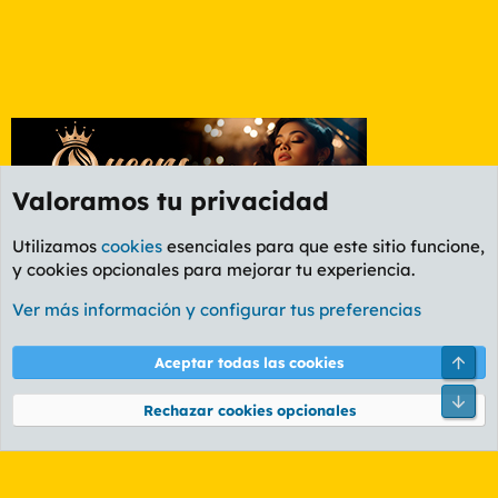
Valoramos tu privacidad
Utilizamos
cookies
esenciales para que este sitio funcione,
y cookies opcionales para mejorar tu experiencia.
Foro Rapiñas
Ver más información y configurar tus preferencias
Cookies
PL OLDSTYLE AMARILLO
Cambiar fuente
Español (ES)
Arri
Aceptar todas las cookies
Contáctanos
Términos y reglas
Política de privacidad
Ayuda
R
Pie
S
Rechazar cookies opcionales
S
®
Community platform by XenForo
© 2010-2026 XenForo Ltd.