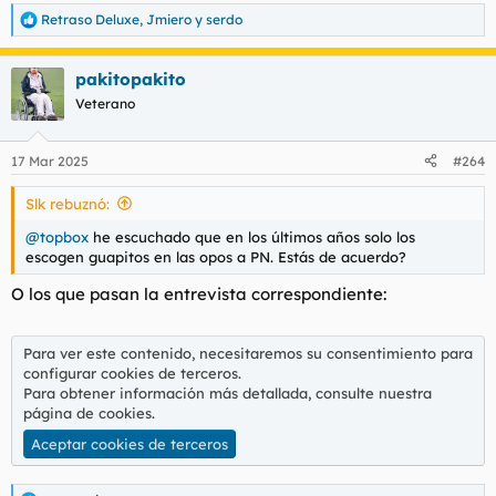
Retraso Deluxe
,
Jmiero
y
serdo
R
e
a
pakitopakito
c
c
Veterano
i
o
n
17 Mar 2025
#264
e
s
Slk rebuznó:
:
@topbox
he escuchado que en los últimos años solo los
escogen guapitos en las opos a PN. Estás de acuerdo?
O los que pasan la entrevista correspondiente:
Para ver este contenido, necesitaremos su consentimiento para
configurar cookies de terceros.
Para obtener información más detallada, consulte nuestra
página de cookies
.
Aceptar cookies de terceros