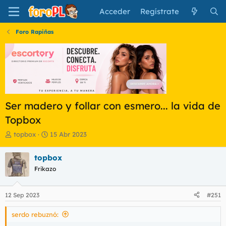
Acceder
Regístrate
Foro Rapiñas
Ser madero y follar con esmero... la vida de
Topbox
I
F
topbox
15 Abr 2023
n
e
i
c
topbox
c
h
Frikazo
i
a
a
d
d
e
12 Sep 2023
#251
o
i
r
n
serdo rebuznó:
d
i
e
c