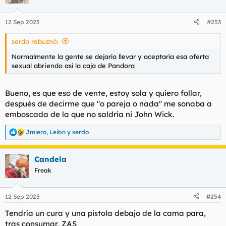
i
o
n
12 Sep 2023
#253
e
s
serdo rebuznó:
:
Normalmente la gente se dejaría llevar y aceptaría esa oferta
sexual abriendo así la caja de Pandora
Bueno, es que eso de vente, estoy sola y quiero follar,
después de decirme que "o pareja o nada" me sonaba a
emboscada de la que no saldría ni John Wick.
Jmiero
,
Leibn
y
serdo
R
e
a
Candela
c
c
Freak
i
o
n
12 Sep 2023
#254
e
s
Tendría un cura y una pistola debajo de la cama para,
:
tras consumar, ZAS