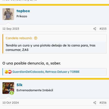
topbox
Frikazo
12 Sep 2023
#255
Candela rebuznó:
Tendría un cura y una pistola debajo de la cama para, tras
consumar, ZAS
O una posible denuncia, a, saber.
GuardianDelColacado
,
Retraso Deluxe
y
TORBE
R
e
a
Slk
c
c
Extremadamente Imbécil
i
o
n
10 Oct 2024
#256
e
s