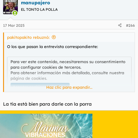
manupajero
EL TONTO LA POLLA
17 Mar 2025
#266
pakitopakito rebuznó:
O los que pasan la entrevista correspondiente:
Para ver este contenido, necesitaremos su consentimiento
para configurar cookies de terceros.
Para obtener información más detallada, consulte nuestra
página de cookies
.
Aceptar cookies de terceros
Haz clic para expandir...
La tía está bien para darle con la porra