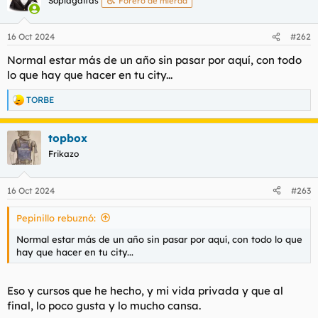
Soplagaitas
Forero de mierda
16 Oct 2024
#262
Normal estar más de un año sin pasar por aquí, con todo
lo que hay que hacer en tu city...
TORBE
R
e
a
topbox
c
c
Frikazo
i
o
n
16 Oct 2024
#263
e
s
Pepinillo rebuznó:
:
Normal estar más de un año sin pasar por aquí, con todo lo que
hay que hacer en tu city...
Eso y cursos que he hecho, y mi vida privada y que al
final, lo poco gusta y lo mucho cansa.