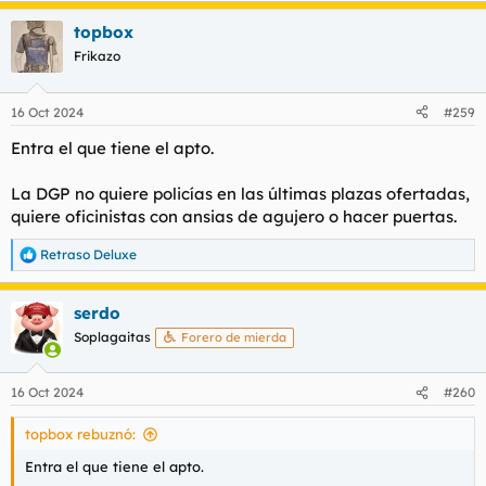
a
topbox
c
c
Frikazo
i
o
n
16 Oct 2024
#259
e
s
Entra el que tiene el apto.
:
La DGP no quiere policías en las últimas plazas ofertadas,
quiere oficinistas con ansias de agujero o hacer puertas.
Retraso Deluxe
R
e
a
serdo
c
c
Soplagaitas
Forero de mierda
i
o
n
16 Oct 2024
#260
e
s
topbox rebuznó:
:
Entra el que tiene el apto.