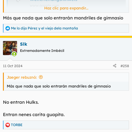
www.google.com
Haz clic para expandir...
Más que nada que solo entrarán mandriles de gimnasio
Me lo dijo Pérez
y
el viejo dela montaña
R
e
a
Slk
c
c
Extremadamente Imbécil
i
o
n
11 Oct 2024
#258
e
s
Jaeger rebuznó:
:
Más que nada que solo entrarán mandriles de gimnasio
No entran Hulks.
Entran nenes carita guapita.
TORBE
R
e