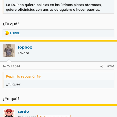
La DGP no quiere policías en las últimas plazas ofertadas,
quiere oficinistas con ansias de agujero o hacer puertas.
¿Tú qué?
TORBE
R
e
a
topbox
c
c
Frikazo
i
o
n
16 Oct 2024
#261
e
s
Pepinillo rebuznó:
:
¿Tú qué?
¿Yo qué?
serdo