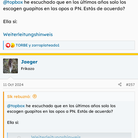
@topbox
he escuchado que en los últimos años solo los
:
escogen guapitos en las opos a PN. Estás de acuerdo?
Ella sí:
Weiterleitungshinweis
TORBE
y
zorroplateado1
R
e
a
Jaeger
c
c
Frikazo
i
o
n
11 Oct 2024
#257
e
s
Slk rebuznó:
:
@topbox
he escuchado que en los últimos años solo los
escogen guapitos en las opos a PN. Estás de acuerdo?
Ella sí:
Weiterleitungshinweis