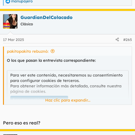
manupajero
R
e
a
GuardianDelColacado
c
c
Clásico
i
o
n
17 Mar 2025
#265
e
s
pakitopakito rebuznó:
:
O los que pasan la entrevista correspondiente:
Para ver este contenido, necesitaremos su consentimiento
para configurar cookies de terceros.
Para obtener información más detallada, consulte nuestra
página de cookies
.
Aceptar cookies de terceros
Haz clic para expandir...
Pero eso es real?