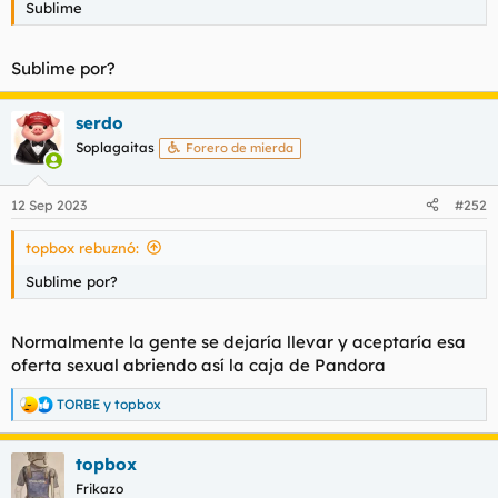
Sublime
l
i
t
o
e
Sublime por?
m
a
serdo
Soplagaitas
Forero de mierda
12 Sep 2023
#252
topbox rebuznó:
Sublime por?
Normalmente la gente se dejaría llevar y aceptaría esa
oferta sexual abriendo así la caja de Pandora
TORBE
y
topbox
R
e
a
topbox
c
c
Frikazo