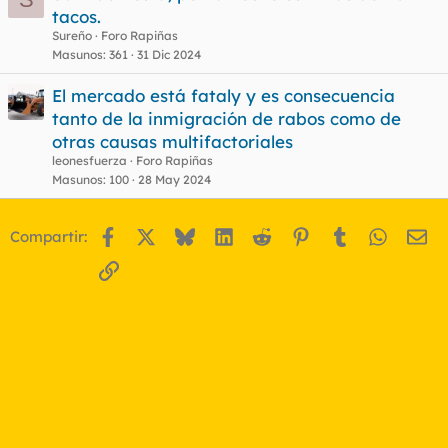
tacos.
Sureño
Foro Rapiñas
Masunos
361
31 Dic 2024
El mercado está fataly y es consecuencia
tanto de la inmigración de rabos como de
otras causas multifactoriales
leonesfuerza
Foro Rapiñas
Masunos
100
28 May 2024
Facebook
X
Bluesky
LinkedIn
Reddit
Pinterest
Tumblr
WhatsA
Em
Compartir:
Enlace