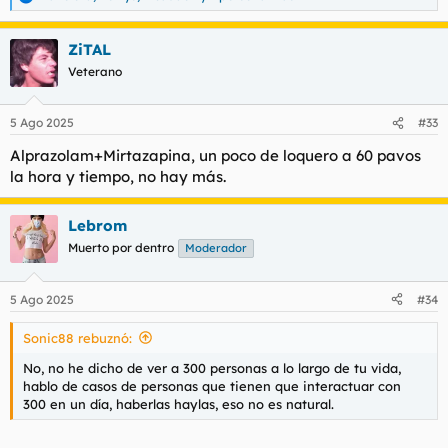
R
e
a
ZiTAL
c
c
Veterano
i
o
n
5 Ago 2025
#33
e
s
Alprazolam+Mirtazapina, un poco de loquero a 60 pavos
:
la hora y tiempo, no hay más.
Lebrom
Muerto por dentro
Moderador
5 Ago 2025
#34
Sonic88 rebuznó:
No, no he dicho de ver a 300 personas a lo largo de tu vida,
hablo de casos de personas que tienen que interactuar con
300 en un día, haberlas haylas, eso no es natural.