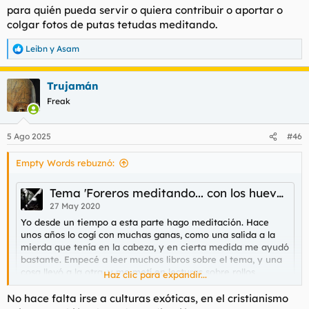
para quién pueda servir o quiera contribuir o aportar o
colgar fotos de putas tetudas meditando.
Leibn
y
Asam
R
e
a
Trujamán
c
c
Freak
i
o
n
5 Ago 2025
#46
e
s
Empty Words rebuznó:
:
Tema 'Foreros meditando... con los huevos colgando.'
27 May 2020
Yo desde un tiempo a esta parte hago meditación. Hace
unos años lo cogí con muchas ganas, como una salida a la
mierda que tenía en la cabeza, y en cierta medida me ayudó
bastante. Empecé a leer muchos libros sobre el tema, y una
cosa llevó a la otra, y me metí en lecturas sobre rollos
Haz clic para expandir...
budistas y demás. De ellos me quedé con lo que me
interesaba, pero leí con atención sus preceptos y pude
No hace falta irse a culturas exóticas, en el cristianismo