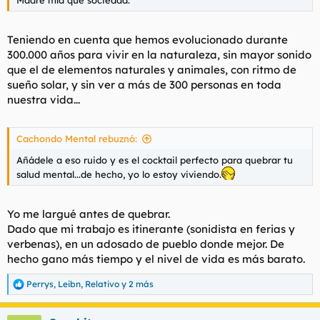
Madre mía qué sociedad.
Teniendo en cuenta que hemos evolucionado durante
300.000 años para vivir en la naturaleza, sin mayor sonido
que el de elementos naturales y animales, con ritmo de
sueño solar, y sin ver a más de 300 personas en toda
nuestra vida...
Cachondo Mental rebuznó:
Añádele a eso ruido y es el cocktail perfecto para quebrar tu
salud mental...de hecho, yo lo estoy viviendo.
Yo me largué antes de quebrar.
Dado que mi trabajo es itinerante (sonidista en ferias y
verbenas), en un adosado de pueblo donde mejor. De
hecho gano más tiempo y el nivel de vida es más barato.
Perrys
,
Leibn
,
Relativo
y 2 más
R
e
a