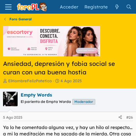
Acceder
Regístrate
Foro General
Ansiedad, depresión y fobia social se
curan con una buena hostia
I
F
ElHombreFelizPatetico
4 Ago 2025
n
e
i
c
Empty Words
c
h
El pariento de Empta Worda
Moderador
i
a
a
d
d
e
5 Ago 2025
#26
o
i
r
n
Ya lo he comentado alguna vez, y hay un hilo al respecto...
d
i
a mi la meditación me ha sacado de la mierda. Otra cosa
e
c