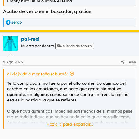
Empty hizo un hilo sobre el tema.
Acabo de verlo en el buscador, gracias
serdo
R
e
a
pai-mei
c
c
Muerto por dentro
Mierda de forero
i
o
n
5 Ago 2025
#44
e
s
el viejo dela montaña rebuznó:
:
Te lo compraba si no fuera por el alto contenido químico del
cerebro en las emociones, que hace que gente sin motivo
aparente, en algunos casos, se lance contra un tren, lo mismo
esa es la hostia a la que te refieres.
O que haya auténticos imbéciles satisfechos de si mismos pese
a que todo indique que no hay nada de lo que enorgullecerse.
Autenticos hijos de puta que duermen estupendamente cada
Haz clic para expandir...
noche y otros por olvidarse saludar ya no puedan dormir
La fobia social es una situación extrema de timidez en