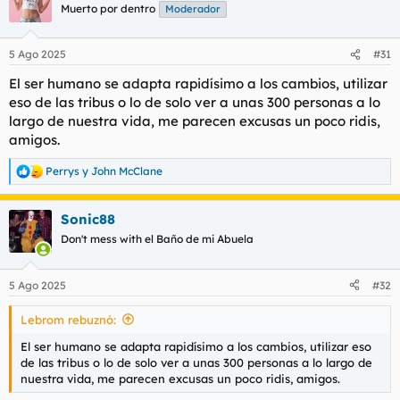
c
Muerto por dentro
Moderador
i
o
n
5 Ago 2025
#31
e
s
El ser humano se adapta rapidísimo a los cambios, utilizar
:
eso de las tribus o lo de solo ver a unas 300 personas a lo
largo de nuestra vida, me parecen excusas un poco ridis,
amigos.
Perrys
y
John McClane
R
e
a
Sonic88
c
c
Don't mess with el Baño de mi Abuela
i
o
n
5 Ago 2025
#32
e
s
Lebrom rebuznó:
:
El ser humano se adapta rapidísimo a los cambios, utilizar eso
de las tribus o lo de solo ver a unas 300 personas a lo largo de
nuestra vida, me parecen excusas un poco ridis, amigos.