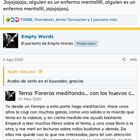
Jajajajaja, alguien es un enfermo mentalllll, alguien es un
situaciones concretas, igual que todos tenemos miedo a la
enfermo mentallll, jajajajaaj.
altura, para algunos es tan extremo que llega ser bastante
limitante.
TORBE
,
thorndoski
,
Armin Tamzarian
y 1 persona más
R
e
La exposición a esas situaciones para un fóbico, puede ser
a
beneficiosa o en muchos casos agudizar aún más la fobia.
Empty Words
c
c
El pariento de Empta Worda
Moderador
Tira el palillo al salir
i
o
n
5 Ago 2025
#45
e
s
Asam rebuznó:
:
Acabo de verlo en el buscador, gracias
Tema 'Foreros meditando... con los huevos colgando.'
27 May 2020
Yo desde un tiempo a esta parte hago meditación. Hace unos
años lo cogí con muchas ganas, como una salida a la mierda que
tenía en la cabeza, y en cierta medida me ayudó bastante.
Empecé a leer muchos libros sobre el tema, y una cosa llevó a la
otra, y me metí en lecturas sobre rollos budistas y demás. De
ellos me quedé con lo que me interesaba, pero leí con atención