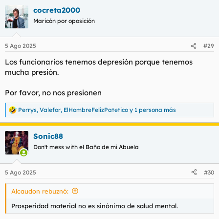
a
cocreta2000
c
c
Maricón por oposición
i
o
n
5 Ago 2025
#29
e
s
Los funcionarios tenemos depresión porque tenemos
:
mucha presión.
Por favor, no nos presionen
Perrys
,
Valefor
,
ElHombreFelizPatetico
y 1 persona más
R
e
a
Sonic88
c
c
Don't mess with el Baño de mi Abuela
i
o
n
5 Ago 2025
#30
e
s
Alcaudon rebuznó:
:
Prosperidad material no es sinónimo de salud mental.