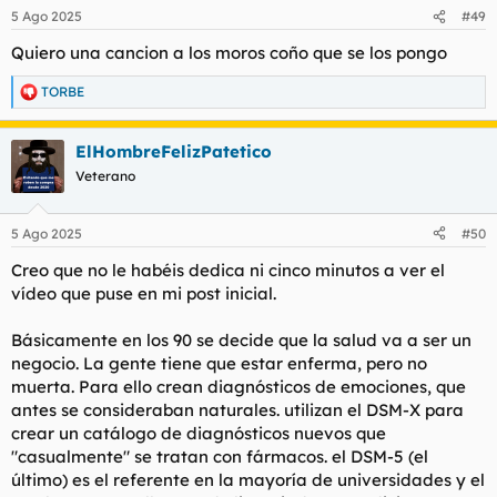
n
5 Ago 2025
#49
e
s
Quiero una cancion a los moros coño que se los pongo
:
TORBE
R
e
a
ElHombreFelizPatetico
c
c
Veterano
i
o
n
5 Ago 2025
#50
e
s
Creo que no le habéis dedica ni cinco minutos a ver el
:
vídeo que puse en mi post inicial.
Básicamente en los 90 se decide que la salud va a ser un
negocio. La gente tiene que estar enferma, pero no
muerta. Para ello crean diagnósticos de emociones, que
antes se consideraban naturales. utilizan el DSM-X para
crear un catálogo de diagnósticos nuevos que
"casualmente" se tratan con fármacos. el DSM-5 (el
último) es el referente en la mayoría de universidades y el