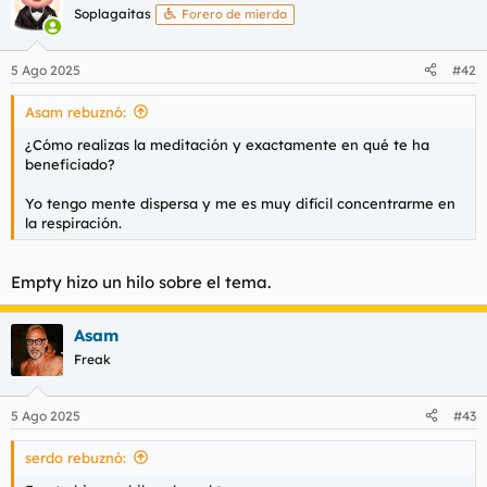
resulten críticos pues son eso, gente desviada, enferma o que
c
Soplagaitas
Forero de mierda
deben ponerse gorrito de papel de plata. Esto ya lo comentaba
i
Nietzsche en su día con el tema del proceder genealógico del
o
n
espíritu del rebaño, con la inversión de valores y tal.
5 Ago 2025
#42
e
s
Asam rebuznó:
:
¿Cómo realizas la meditación y exactamente en qué te ha
beneficiado?
Yo tengo mente dispersa y me es muy difícil concentrarme en
la respiración.
Empty hizo un hilo sobre el tema.
Asam
Freak
5 Ago 2025
#43
serdo rebuznó: