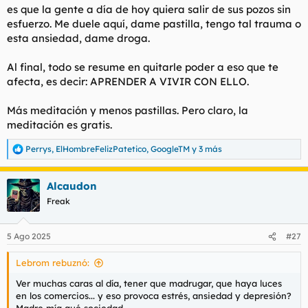
es que la gente a día de hoy quiera salir de sus pozos sin
l
i
esfuerzo. Me duele aquí, dame pastilla, tengo tal trauma o
t
o
e
esta ansiedad, dame droga.
m
a
Al final, todo se resume en quitarle poder a eso que te
afecta, es decir: APRENDER A VIVIR CON ELLO.
Más meditación y menos pastillas. Pero claro, la
meditación es gratis.
Perrys
,
ElHombreFelizPatetico
,
GoogleTM
y 3 más
R
e
a
Alcaudon
c
c
Freak
i
o
n
5 Ago 2025
#27
e
s
Lebrom rebuznó:
:
Ver muchas caras al día, tener que madrugar, que haya luces
en los comercios... y eso provoca estrés, ansiedad y depresión?