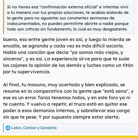
Si no tienes esa "confirmación externa oficial" e intentas vivir
a tu manera con tus propias soluciones, te acabas aislando de
la gente para no aguantar sus constantes sermones de
indocumentados, no puedes permitirte abrirte a nadie porque
todo son críticas sin fundamento, lo cual es muy desgastante.
bueno, eso entre gente joven es así, y luego la mierda se
encalla, se agranda y cada vez es más difícil sacarla.
Había una canción que decía "ya somos más viejos, y
sinceros", y es así. La experiencia sirve para que te sude
los cojones la opinión de los demás y luches como un titán
por tu supervivencia.
Al final, tu masuno, muy acertado y bien explicado, se
resume en la comparativa con la gente que "está sana", y
ese es un error. Taras tenemos todos, y en este foro ya ni
te cuento. Y vuelvo a repetir, el truco está en quitar ese
poder a esos demonios internos, y sobrellevar esa carga
sin que te pese. Y por supuesto siempre estar alerta.
Leibn
,
Carbon
y
Cenobita
R
e