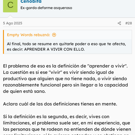
Cenobita
c
C
c
Ex-gordo deforme asqueroso
i
o
n
5 Ago 2025
#28
e
s
Empty Words rebuznó:
:
Al final, todo se resume en quitarle poder a eso que te afecta,
es decir: APRENDER A VIVIR CON ELLO.
El problema de eso es la definición de "aprender a vivir".
La cuestión es si ese "vivir" es vivir siendo igual de
productivo que alguien que no tiene nada, o vivir siendo
razonablemente funcional pero sin llegar a la capacidad
de quien está sano.
Aclara cuál de las dos definiciones tienes en mente.
Si la definición es la segunda, es decir, vives con
limitaciones, el problema suele ser, en mi experiencia, que
las personas que te rodean no entienden de dónde vienen