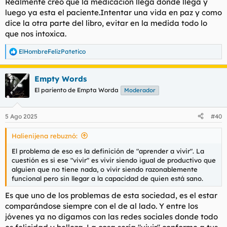
Realmente creo que la medicación llega donde llega y
luego ya esta el paciente.Intentar una vida en paz y como
dice la otra parte del libro, evitar en la medida todo lo
que nos intoxica.
ElHombreFelizPatetico
R
e
a
Empty Words
c
c
El pariento de Empta Worda
Moderador
i
o
n
5 Ago 2025
#40
e
s
Halienijena rebuznó:
:
El problema de eso es la definición de "aprender a vivir". La
cuestión es si ese "vivir" es vivir siendo igual de productivo que
alguien que no tiene nada, o vivir siendo razonablemente
funcional pero sin llegar a la capacidad de quien está sano.
Es que uno de los problemas de esta sociedad, es el estar
comparándose siempre con el de al lado. Y entre los
jóvenes ya no digamos con las redes sociales donde todo