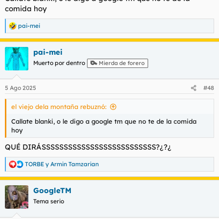
comida hoy
para quién pueda servir o quiera contribuir o aportar o colgar
pai-mei
R
fotos de putas tetudas meditando.
e
a
pai-mei
c
c
Muerto por dentro
Mierda de forero
i
o
n
5 Ago 2025
#48
e
s
el viejo dela montaña rebuznó:
:
Callate blanki, o le digo a google tm que no te de la comida
hoy
QUÉ DIRÁSSSSSSSSSSSSSSSSSSSSSSSSSS?¿?¿
TORBE
y
Armin Tamzarian
R
e
a
GoogleTM
c
c
Tema serio
i
o