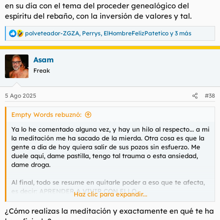
en su día con el tema del proceder genealógico del
espíritu del rebaño, con la inversión de valores y tal.
polveteador-ZGZA
,
Perrys
,
ElHombreFelizPatetico
y 3 más
R
e
a
Asam
c
c
Freak
i
o
n
5 Ago 2025
#38
e
s
Empty Words rebuznó:
:
Ya lo he comentado alguna vez, y hay un hilo al respecto... a mi
la meditación me ha sacado de la mierda. Otra cosa es que la
gente a día de hoy quiera salir de sus pozos sin esfuerzo. Me
duele aquí, dame pastilla, tengo tal trauma o esta ansiedad,
dame droga.
Al final, todo se resume en quitarle poder a eso que te afecta,
es decir: APRENDER A VIVIR CON ELLO.
Haz clic para expandir...
Más meditación y menos pastillas. Pero claro, la meditación es
¿Cómo realizas la meditación y exactamente en qué te ha
gratis.