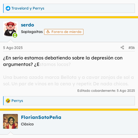
Travelord
y
Perrys
R
e
a
serdo
c
c
Soplagaitas
Forero de mierda
i
o
n
5 Ago 2025
#36
e
s
¿En serio estamos debatiendo sobre la depresión con
:
argumentos? ¿E
stamos locos?
Una buena azada marca Bellota y a cavar zanjas de sol a
sol. Un par de vinos en la cena y repetir. De nada chicos.
Editado cobardemente:
5 Ago 2025
Perrys
R
e
a
FlorianSotoPeña
c
c
Clásico
i
o
n