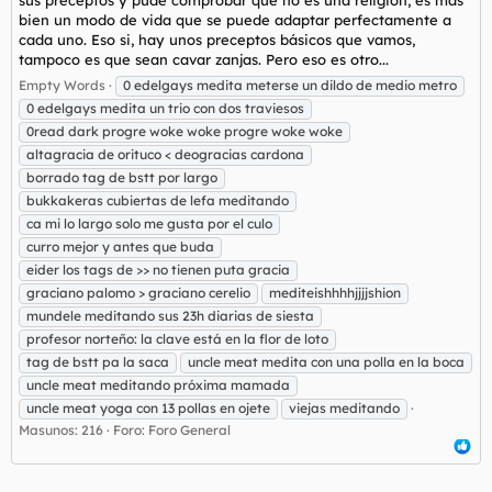
sus preceptos y pude comprobar que no es una religión, es mas
bien un modo de vida que se puede adaptar perfectamente a
cada uno. Eso si, hay unos preceptos básicos que vamos,
tampoco es que sean cavar zanjas. Pero eso es otro...
Empty Words
0 edelgays medita meterse un dildo de medio metro
0 edelgays medita un trio con dos traviesos
0read dark progre woke woke progre woke woke
altagracia de orituco < deogracias cardona
borrado tag de bstt por largo
bukkakeras cubiertas de lefa meditando
ca mi lo largo solo me gusta por el culo
curro mejor y antes que buda
eider los tags de >> no tienen puta gracia
graciano palomo > graciano cerelio
mediteishhhhjjjjshion
mundele meditando sus 23h diarias de siesta
profesor norteño: la clave está en la flor de loto
tag de bstt pa la saca
uncle meat medita con una polla en la boca
uncle meat meditando próxima mamada
uncle meat yoga con 13 pollas en ojete
viejas meditando
Masunos: 216
Foro:
Foro General