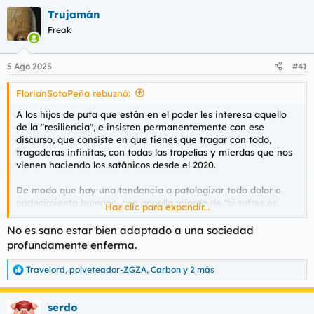
a
Trujamán
c
c
Freak
i
o
n
5 Ago 2025
#41
e
s
FlorianSotoPeña rebuznó:
:
A los hijos de puta que están en el poder les interesa aquello
de la "resiliencia", e insisten permanentemente con ese
discurso, que consiste en que tienes que tragar con todo,
tragaderas infinitas, con todas las tropelías y mierdas que nos
vienen haciendo los satánicos desde el 2020.
De modo que hay una tendencia a patologizar todo dolor o
padecimiento humano, con aquella mierda de "si sufres es
Haz clic para expandir...
porque no gestionas bien tus emociones", en modo charil, y si
sufres o te alejas de la norma es porque padeces de un
No es sano estar bien adaptado a una sociedad
desequilibrio interno.
profundamente enferma.
Y todo esto empieza con la manipulación del lenguaje, de
Travelord
,
polveteador-ZGZA
,
Carbon
y 2 más
R
transformar, como dice
@ElHombreFelizPatetico
, la tristeza en
e
ansiedad o la timidez en fobia social. Los comportamientos
a
indeseados, "sin capacidad de adaptación" al sistema, o que
serdo
c