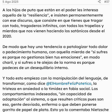
5 Ago 2025
#37
e
s
A los hijos de puta que están en el poder les interesa
:
aquello de la "resiliencia", e insisten permanentemente
con ese discurso, que consiste en que tienes que tragar
con todo, tragaderas infinitas, con todas las tropelías y
mierdas que nos vienen haciendo los satánicos desde el
2020.
De modo que hay una tendencia a patologizar todo dolor
o padecimiento humano, con aquella mierda de "si sufres
es porque no gestionas bien tus emociones", en modo
charil, y si sufres o te alejas de la norma es porque
padeces de un desequilibrio interno.
Y todo esto empieza con la manipulación del lenguaje, de
transformar, como dice
@ElHombreFelizPatetico
, la
tristeza en ansiedad o la timidez en fobia social. Los
comportamientos indeseados, "sin capacidad de
adaptación" al sistema, o que resulten críticos pues son
eso, gente desviada, enferma o que deben ponerse
gorrito de papel de plata. Esto ya lo comentaba Nietzsche