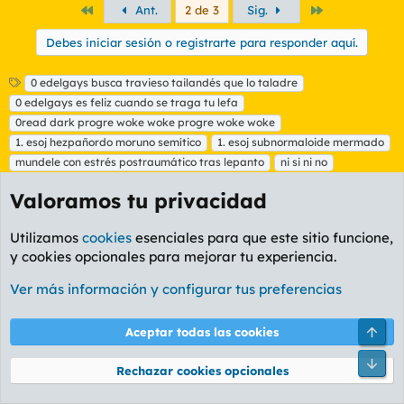
Primero
Último
Ant.
2 de 3
Sig.
Debes iniciar sesión o registrarte para responder aquí.
E
0 edelgays busca travieso tailandés que lo taladre
t
0 edelgays es feliz cuando se traga tu lefa
i
0read dark progre woke woke progre woke woke
q
1. esoj hezpañordo moruno semítico
1. esoj subnormaloide mermado
u
mundele con estrés postraumático tras lepanto
e
ni si ni no
t
si lo dice un youtuber será verdad
Valoramos tu privacidad
a
trujamán también estuvo en lepanto
s
uncle meat ansiedad por mamar pollas
Utilizamos
cookies
esenciales para que este sitio funcione,
uncle meat fobia a coños y tetas
y cookies opcionales para mejorar tu experiencia.
uncle meat porculizado con ansiedad
uncle meat victima homofobia y sucnorfobia
Ver más información y configurar tus preferencias
Facebook
X
Bluesky
LinkedIn
Reddit
Pinterest
Tumblr
WhatsA
Em
Compartir:
Arri
Aceptar todas las cookies
Enlace
Pie
Rechazar cookies opcionales