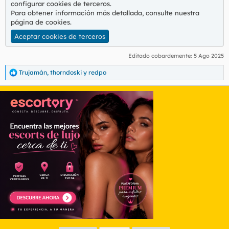
configurar cookies de terceros.
Para obtener información más detallada, consulte nuestra
página de cookies
.
Aceptar cookies de terceros
Editado cobardemente:
5 Ago 2025
Trujamán
,
thorndoski
y
redpo
R
e
a
c
c
i
o
n
e
s
: