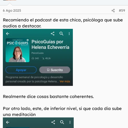
o
n
6 Ago 2025
#59
e
s
Recomiendo el podcast de esta chica, psicóloga que sube
:
audios a destacar.
Realmente dice cosas bastante coherentes.
Por otro lado, este, de inferior nivel, si que cada dia sube
una meditación