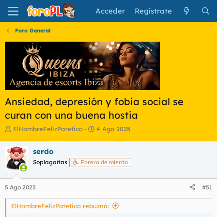
Acceder
Regístrate
Foro General
Ansiedad, depresión y fobia social se
curan con una buena hostia
I
F
ElHombreFelizPatetico
4 Ago 2025
n
e
i
c
serdo
c
h
Soplagaitas
Forero de mierda
i
a
a
d
d
e
5 Ago 2025
#51
o
i
r
n
ElHombreFelizPatetico rebuznó:
d
i
e
c