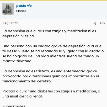
a
pastorfe
c
c
Clásico
i
o
n
5 Ago 2025
#53
e
s
La depresión que curais con zanjas y meditación ni es
:
depresión ni es na.
Una persona con un cuadro grave de depresión, a la que
te des la vuelta se ha rebanado la yugular con la azada o
se ha colgado de una viga mientras suena de fondo un
mantra tibetano.
La depresión no es tristeza, es una enfermedad grave
provocada por alteraciones químicas importantes en el
funcionamiento del cerebro.
Probad a curar una diabetes con zanjas y meditación, o
una insuficiencia renal.
Subnormales.