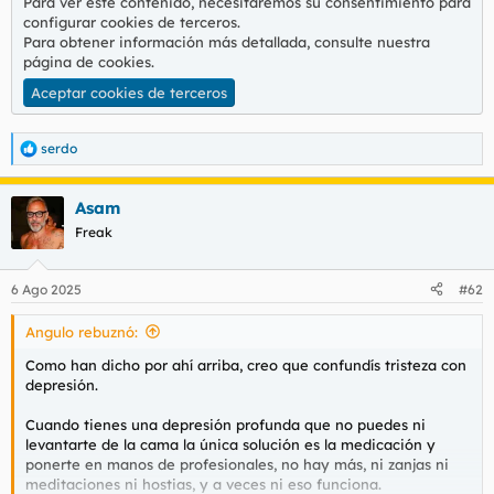
Para ver este contenido, necesitaremos su consentimiento para
configurar cookies de terceros.
Para obtener información más detallada, consulte nuestra
página de cookies
.
Aceptar cookies de terceros
serdo
R
e
a
Asam
c
c
Freak
i
o
n
6 Ago 2025
#62
e
s
Angulo rebuznó:
:
Como han dicho por ahí arriba, creo que confundís tristeza con
depresión.
Cuando tienes una depresión profunda que no puedes ni
levantarte de la cama la única solución es la medicación y
ponerte en manos de profesionales, no hay más, ni zanjas ni
meditaciones ni hostias, y a veces ni eso funciona.