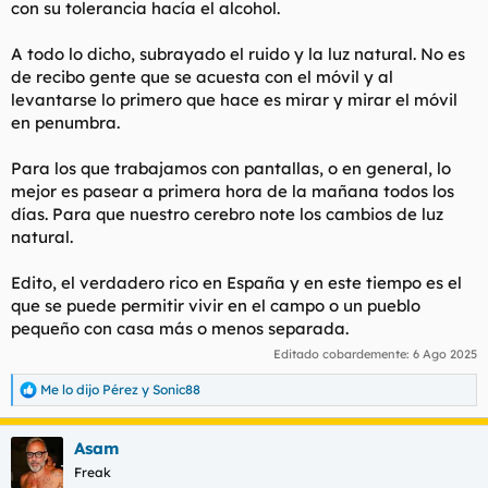
con su tolerancia hacía el alcohol.
A todo lo dicho, subrayado el ruido y la luz natural. No es
de recibo gente que se acuesta con el móvil y al
levantarse lo primero que hace es mirar y mirar el móvil
en penumbra.
Para los que trabajamos con pantallas, o en general, lo
mejor es pasear a primera hora de la mañana todos los
días. Para que nuestro cerebro note los cambios de luz
natural.
Edito, el verdadero rico en España y en este tiempo es el
que se puede permitir vivir en el campo o un pueblo
pequeño con casa más o menos separada.
Editado cobardemente:
6 Ago 2025
Me lo dijo Pérez
y
Sonic88
R
e
a
Asam
c
c
Freak
i