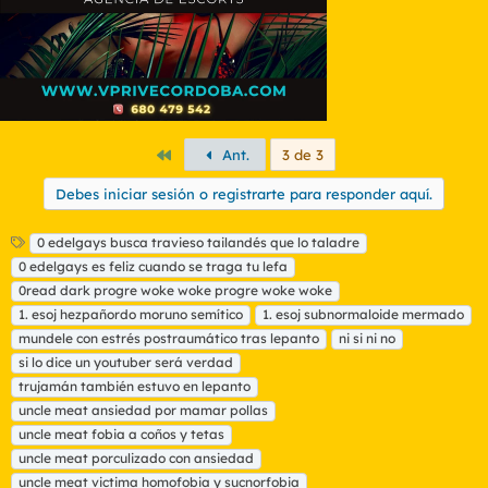
Primero
Ant.
3 de 3
Debes iniciar sesión o registrarte para responder aquí.
E
0 edelgays busca travieso tailandés que lo taladre
t
0 edelgays es feliz cuando se traga tu lefa
i
0read dark progre woke woke progre woke woke
q
1. esoj hezpañordo moruno semítico
1. esoj subnormaloide mermado
u
mundele con estrés postraumático tras lepanto
e
ni si ni no
t
si lo dice un youtuber será verdad
a
trujamán también estuvo en lepanto
s
uncle meat ansiedad por mamar pollas
uncle meat fobia a coños y tetas
uncle meat porculizado con ansiedad
uncle meat victima homofobia y sucnorfobia