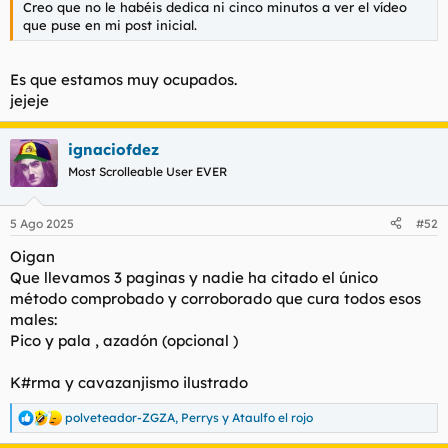
Creo que no le habéis dedica ni cinco minutos a ver el vídeo
l
i
que puse en mi post inicial.
t
o
e
m
Es que estamos muy ocupados.
a
jejeje
ignaciofdez
Most Scrolleable User EVER
5 Ago 2025
#52
Oigan
Que llevamos 3 paginas y nadie ha citado el único
método comprobado y corroborado que cura todos esos
males:
Pico y pala , azadón (opcional )
K#rma y cavazanjismo ilustrado
polveteador-ZGZA
,
Perrys
y
Ataulfo el rojo
R
e