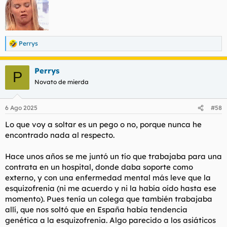
Perrys
R
e
a
Perrys
c
P
c
Novato de mierda
i
o
n
6 Ago 2025
#58
e
s
Lo que voy a soltar es un pego o no, porque nunca he
:
encontrado nada al respecto.
Hace unos años se me juntó un tío que trabajaba para una
contrata en un hospital, donde daba soporte como
externo, y con una enfermedad mental más leve que la
esquizofrenia (ni me acuerdo y ni la había oído hasta ese
momento). Pues tenía un colega que también trabajaba
allí, que nos soltó que en España había tendencia
genética a la esquizofrenia. Algo parecido a los asiáticos