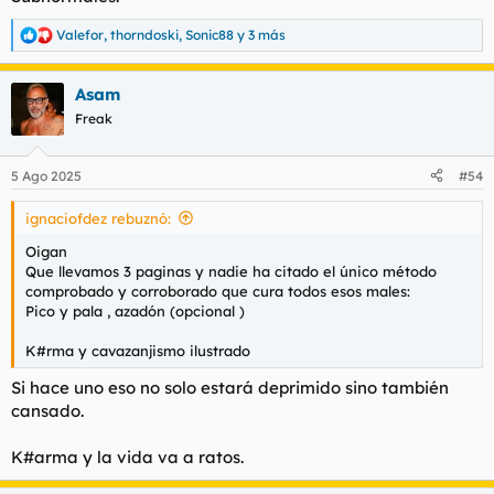
Valefor
,
thorndoski
,
Sonic88
y 3 más
R
e
a
Asam
c
c
Freak
i
o
n
5 Ago 2025
#54
e
s
ignaciofdez rebuznó:
:
Oigan
Que llevamos 3 paginas y nadie ha citado el único método
comprobado y corroborado que cura todos esos males:
Pico y pala , azadón (opcional )
K#rma y cavazanjismo ilustrado
Si hace uno eso no solo estará deprimido sino también
cansado.
K#arma y la vida va a ratos.