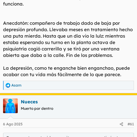
funciona.
Anecdotón: compañero de trabajo dado de baja por
depresión profunda. Llevaba meses en tratamiento hecho
una puta mierda. Hasta que un día vio la lulz: mientras
estaba esperando su turno en la planta octava de
psiquiatría cogió carrerilla y se tiró por una ventana
abierta que daba a la calle. Fin de los problemas.
La depresión, como te enganche bien enganchao, puede
acabar con tu vida más fácilmente de lo que parece.
Asam
R
e
a
Nueces
c
c
Muerto por dentro
i
o
n
6 Ago 2025
#61
e
s
: