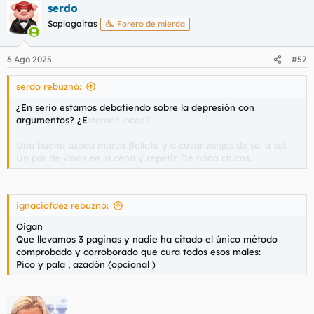
serdo
c
c
Soplagaitas
Forero de mierda
i
o
n
6 Ago 2025
#57
e
s
serdo rebuznó:
:
¿En serio estamos debatiendo sobre la depresión con
argumentos? ¿E
stamos locos?
Una buena azada marca Bellota y a cavar zanjas de sol a sol.
Un par de vinos en la cena y repetir. De nada chicos.
ignaciofdez rebuznó:
Oigan
Que llevamos 3 paginas y nadie ha citado el único método
comprobado y corroborado que cura todos esos males:
Pico y pala , azadón (opcional )