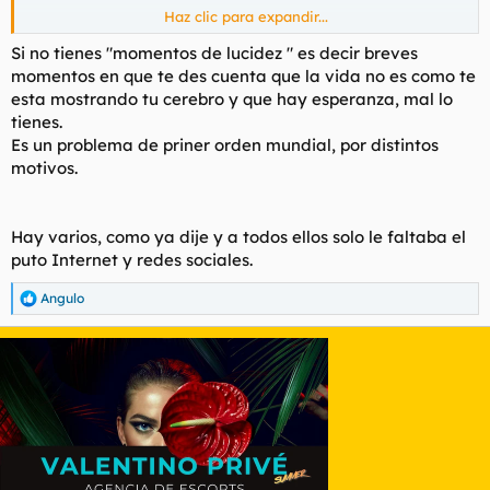
Haz clic para expandir...
Anecdotón: compañero de trabajo dado de baja por depresión
Si no tienes "momentos de lucidez " es decir breves
profunda. Llevaba meses en tratamiento hecho una puta
momentos en que te des cuenta que la vida no es como te
mierda. Hasta que un día vio la lulz: mientras estaba esperando
esta mostrando tu cerebro y que hay esperanza, mal lo
su turno en la planta octava de psiquiatría cogió carrerilla y se
tienes.
tiró por una ventana abierta que daba a la calle. Fin de los
Es un problema de priner orden mundial, por distintos
problemas.
motivos.
La depresión, como te enganche bien enganchao, puede
acabar con tu vida más fácilmente de lo que parece.
Hay varios, como ya dije y a todos ellos solo le faltaba el
puto Internet y redes sociales.
Angulo
R
e
a
c
c
i
o
n
e
s
: