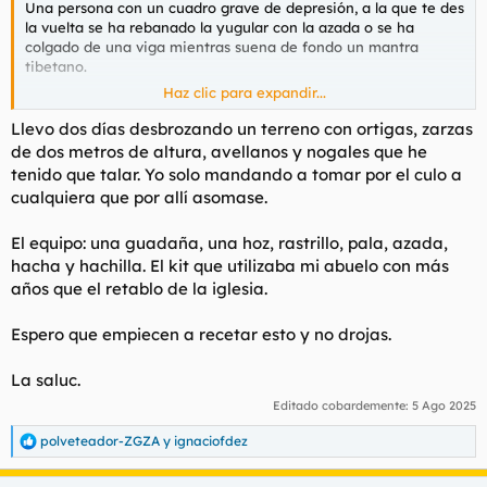
Una persona con un cuadro grave de depresión, a la que te des
la vuelta se ha rebanado la yugular con la azada o se ha
colgado de una viga mientras suena de fondo un mantra
tibetano.
Haz clic para expandir...
La depresión no es tristeza, es una enfermedad grave
provocada por alteraciones químicas importantes en el
Llevo dos días desbrozando un terreno con ortigas, zarzas
funcionamiento del cerebro.
de dos metros de altura, avellanos y nogales que he
tenido que talar. Yo solo mandando a tomar por el culo a
Probad a curar una diabetes con zanjas y meditación, o una
cualquiera que por allí asomase.
insuficiencia renal.
El equipo: una guadaña, una hoz, rastrillo, pala, azada,
Subnormales.
hacha y hachilla. El kit que utilizaba mi abuelo con más
años que el retablo de la iglesia.
Espero que empiecen a recetar esto y no drojas.
La saluc.
Editado cobardemente:
5 Ago 2025
polveteador-ZGZA
y
ignaciofdez
R
e
a