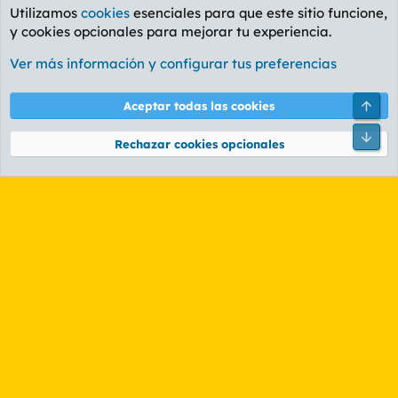
Utilizamos
cookies
esenciales para que este sitio funcione,
y cookies opcionales para mejorar tu experiencia.
Foro General
Ver más información y configurar tus preferencias
Cookies
PL OLDSTYLE AMARILLO
Cambiar fuente
Español (ES)
Arri
Aceptar todas las cookies
Contáctanos
Términos y reglas
Política de privacidad
Ayuda
R
Pie
S
Rechazar cookies opcionales
S
®
Community platform by XenForo
© 2010-2026 XenForo Ltd.