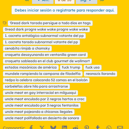
Debes iniciar sesión o registrarte para responder aquí.
E
'0read dark tarado persigue a todo dios en tags
t
0read dark progre woke woke progre woke woke
i
1. cocreta antológico subnormal votante del pp
q
1. cocreta tarado subnormal votante del pp
u
cenobita rimjob a chomsky
e
t
croqueta desayunando en ventanilla green card
a
croqueta sableado en el club gourmet de wallmart
s
estados masónicos de américa
fuck trump
fuck usa
mundele rompiendo la campana de filadelfia
neonazis llorando
redpo lo celebra colocando 52 comas en el balcón
sorbelefas abre hilo para arrastrarse
uncle meat en gay interracial en milguoqui
uncle meat enculado por 2 negros hartos a crac
uncle meat enculado por 3 negros fentanilos
uncle meat pajeando a chicanos ilegales
uncle meat polifollado en desierto de sonora
Facebook
X
Bluesky
LinkedIn
Reddit
Pinterest
Tumblr
WhatsA
Em
Compartir: