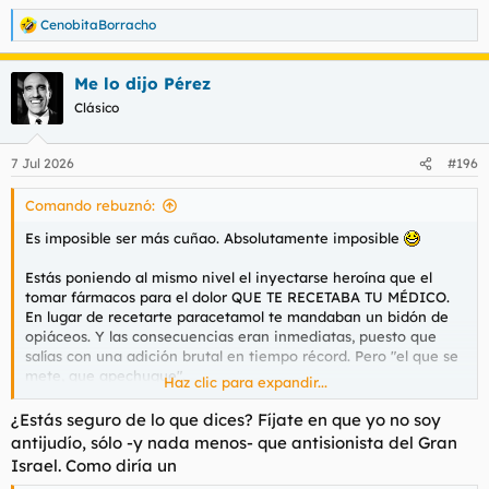
CenobitaBorracho
R
e
a
Me lo dijo Pérez
c
c
Clásico
i
o
n
7 Jul 2026
#196
e
s
Comando rebuznó:
:
Es imposible ser más cuñao. Absolutamente imposible
Estás poniendo al mismo nivel el inyectarse heroína que el
tomar fármacos para el dolor QUE TE RECETABA TU MÉDICO.
En lugar de recetarte paracetamol te mandaban un bidón de
opiáceos. Y las consecuencias eran inmediatas, puesto que
salías con una adición brutal en tiempo récord. Pero "el que se
mete, que apechugue".
Haz clic para expandir...
Por cierto y que a todos los críticos del fentanilo se les olvida:
¿Estás seguro de lo que dices? Fíjate en que yo no soy
esto salió de una empresa JUDÍA (Purdue Pharma, propiedad
antijudío, sólo -y nada menos- que antisionista del Gran
de la familia Sackler), cuyo equipo comercial era dirigido e
Israel. Como diría un
integrado por JUDÍOS y que no dejaron de vender sus