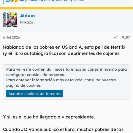
R
e
a
Alduin
c
c
Frikazo
i
o
n
6 Jul 2026
#187
e
s
Hablando de los pobres en US and A, esta peli de Netflix
:
(y el libro autobiográfico) son deprimentes de cojones:
Para ver este contenido, necesitaremos su consentimiento para
configurar cookies de terceros.
Para obtener información más detallada, consulte nuestra
página de cookies
.
Aceptar cookies de terceros
Y si, es el que ha llegado a vicepresidente.
Cuando JD Vance publicó el libro, muchos pobres de las