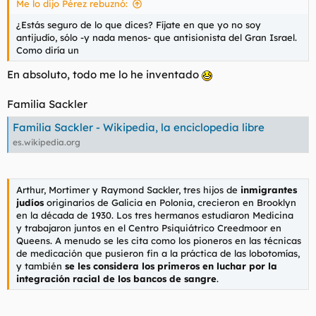
Me lo dijo Pérez rebuznó:
:
¿Estás seguro de lo que dices? Fíjate en que yo no soy
antijudío, sólo -y nada menos- que antisionista del Gran Israel.
Como diría un
En absoluto, todo me lo he inventado
Familia Sackler
Familia Sackler - Wikipedia, la enciclopedia libre
es.wikipedia.org
Arthur, Mortimer y Raymond Sackler, tres hijos de
inmigrantes
judíos
originarios de Galicia en Polonia, crecieron en Brooklyn
en la década de 1930. Los tres hermanos estudiaron Medicina
y trabajaron juntos en el Centro Psiquiátrico Creedmoor en
Queens. A menudo se les cita como los pioneros en las técnicas
de medicación que pusieron fin a la práctica de las lobotomías,
y también
se les considera los primeros en luchar por la
integración racial de los bancos de sangre
.