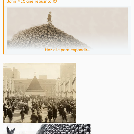
John McClane rebuznó:
:
Haz clic para expandir...