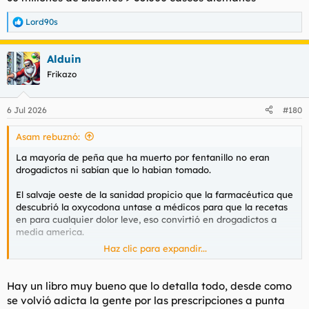
Lord90s
R
e
a
Alduin
c
c
Frikazo
i
o
n
6 Jul 2026
#180
e
s
Asam rebuznó:
:
La mayoría de peña que ha muerto por fentanillo no eran
drogadictos ni sabían que lo habian tomado.
El salvaje oeste de la sanidad propicio que la farmacéutica que
descubrió la oxycodona untase a médicos para que la recetas
en para cualquier dolor leve, eso convirtió en drogadictos a
media america.
Haz clic para expandir...
Por otro lado, mucha gente joven, que quería probar una droga
una vez en la vida, o por una fiesta random, tomase pastillas
Hay un libro muy bueno que lo detalla todo, desde como
que estaban cortadas por fentanilo, por su coste inferior o
se volvió adicta la gente por las prescripciones a punta
contaminadas en contaminación cruzada al utilizar pesas o