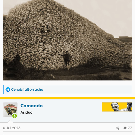
t
o
e
m
a
CenobitaBorracho
R
e
a
Comando
c
c
Asiduo
i
o
n
6 Jul 2026
#177
e
s