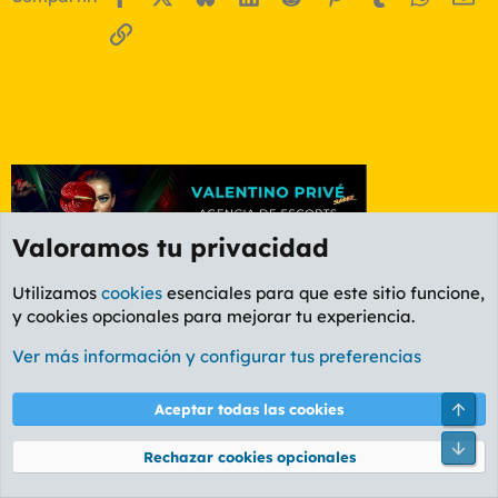
Enlace
Valoramos tu privacidad
Utilizamos
cookies
esenciales para que este sitio funcione,
y cookies opcionales para mejorar tu experiencia.
Foro General
Ver más información y configurar tus preferencias
Cookies
PL OLDSTYLE AMARILLO
Cambiar fuente
Español (ES)
Arri
Aceptar todas las cookies
Contáctanos
Términos y reglas
Política de privacidad
Ayuda
R
Pie
S
Rechazar cookies opcionales
S
®
Community platform by XenForo
© 2010-2026 XenForo Ltd.