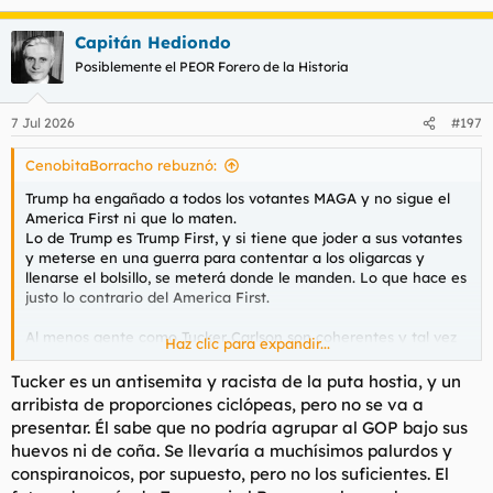
e
a
Capitán Hediondo
c
c
Posiblemente el PEOR Forero de la Historia
i
o
n
7 Jul 2026
#197
e
s
CenobitaBorracho rebuznó:
:
Trump ha engañado a todos los votantes MAGA y no sigue el
America First ni que lo maten.
Lo de Trump es Trump First, y si tiene que joder a sus votantes
y meterse en una guerra para contentar a los oligarcas y
llenarse el bolsillo, se meterá donde le manden. Lo que hace es
justo lo contrario del America First.
Al menos gente como Tucker Carlson son coherentes y tal vez
Haz clic para expandir...
puedan suponer una alternativa al partido republicano.
Tucker es un antisemita y racista de la puta hostia, y un
arribista de proporciones ciclópeas, pero no se va a
presentar. Él sabe que no podría agrupar al GOP bajo sus
huevos ni de coña. Se llevaría a muchísimos palurdos y
conspiranoicos, por supuesto, pero no los suficientes. El