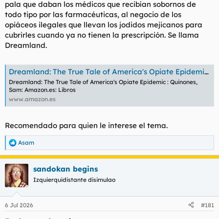
pala que daban los médicos que recibían sobornos de
utensilios.
todo tipo por las farmacéuticas, al negocio de los
opiáceos ilegales que llevan los jodidos mejicanos para
Ha sido la mayor causa de muerte en la juventud americana.
cubrirles cuando ya no tienen la prescripción. Se llama
Dreamland.
Dreamland: The True Tale of America's Opiate Epidemic : Quinones, Sam: Amazon.es: Libros
Dreamland: The True Tale of America's Opiate Epidemic : Quinones,
Sam: Amazon.es: Libros
www.amazon.es
Recomendado para quien le interese el tema.
Asam
R
e
a
sandokan begins
c
c
Izquierquidistante disimulao
i
o
n
6 Jul 2026
#181
e
s