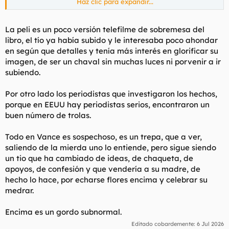
Haz clic para expandir...
Aceptar cookies de terceros
La peli es un poco versión telefilme de sobremesa del
libro, el tío ya había subido y le interesaba poco ahondar
Y si, es el que ha llegado a vicepresidente.
en según que detalles y tenía más interés en glorificar su
imagen, de ser un chaval sin muchas luces ni porvenir a ir
Cuando JD Vance publicó el libro, muchos pobres de las
subiendo.
montañas de Appalachia se lo tomaron muy mal, como que
habia "aireado las vergüenzas de la comunidad que había
dejado atrás".
Por otro lado los periodistas que investigaron los hechos,
porque en EEUU hay periodistas serios, encontraron un
buen número de trolas.
Todo en Vance es sospechoso, es un trepa, que a ver,
saliendo de la mierda uno lo entiende, pero sigue siendo
un tio que ha cambiado de ideas, de chaqueta, de
apoyos, de confesión y que vendería a su madre, de
hecho lo hace, por echarse flores encima y celebrar su
medrar.
Encima es un gordo subnormal.
Editado cobardemente:
6 Jul 2026