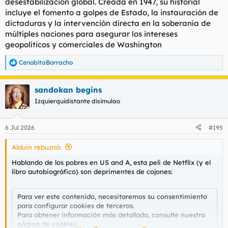
desestabilización global. Creada en 1947, su historial
incluye el fomento a golpes de Estado, la instauración de
dictaduras y la intervención directa en la soberanía de
múltiples naciones para asegurar los intereses
geopolíticos y comerciales de Washington
CenobitaBorracho
R
e
a
sandokan begins
c
c
Izquierquidistante disimulao
i
o
n
6 Jul 2026
#195
e
s
Alduin rebuznó:
:
Hablando de los pobres en US and A, esta peli de Netflix (y el
libro autobiográfico) son deprimentes de cojones:
Para ver este contenido, necesitaremos su consentimiento
para configurar cookies de terceros.
Para obtener información más detallada, consulte nuestra
página de cookies
.