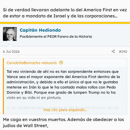
Si de verdad llevaran adelante lo del America First en vez
de estar a mandato de Israel y de las corporaciones...
Capitán Hediondo
Posiblemente el PEOR Forero de la Historia
6 Jul 2026
#190
CenobitaBorracho rebuznó:
Tal vez viniendo de ahí no es tan sorprendente entonces que
Vance sea el mayor exponente del America First dentro de la
administración, y debido a ello el único al que no le gustaba
meterse en Irán lo que le ha costado malos rollos con Pedo
Donnie y Bibi. Porque ese grado de lumpen Trump no lo ha
visto en su vida ni en pintura.
Si de verdad llevaran adelante lo del America First en vez de
Haz clic para expandir...
estar a mandato de Israel y de las corporaciones...
Me cago en vuestros muertos. Además de obedecer a los
judíos de Wall Street,