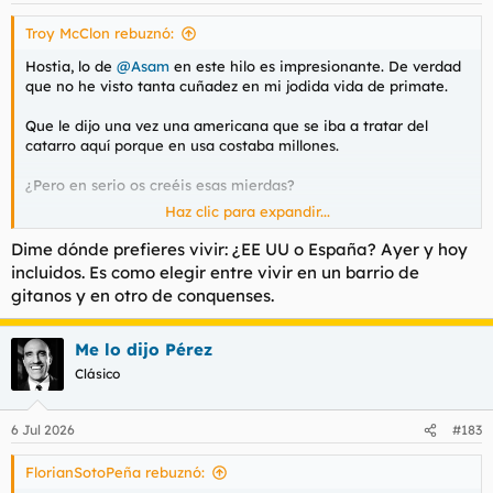
s
Troy McClon rebuznó:
:
Hostia, lo de
@Asam
en este hilo es impresionante. De verdad
que no he visto tanta cuñadez en mi jodida vida de primate.
Que le dijo una vez una americana que se iba a tratar del
catarro aquí porque en usa costaba millones.
¿Pero en serio os creéis esas mierdas?
Haz clic para expandir...
A la que viese la retención en la nómina estaba en Iowa con
escopeta.
Dime dónde prefieres vivir: ¿EE UU o España? Ayer y hoy
incluidos. Es como elegir entre vivir en un barrio de
Tienen cobertura para muertos de hambre y a los otros solo se
gitanos y en otro de conquenses.
lo frunjen del seguro, no como aquí que pagas lo mismo te
salgan esputos o no.
Me lo dijo Pérez
Es que es acojonante. Han creado un cuerpo parapolicial
Clásico
específicamente para echar del país a gente que quiere unirse
a la fiesta pero es que se van al guano. Sois jodidamente
idiotas.
6 Jul 2026
#183
Hubo rumores de debilidad del petrodólar durante no más de
FlorianSotoPeña rebuznó:
un par de semanas y te montaron un circo tremendo para que