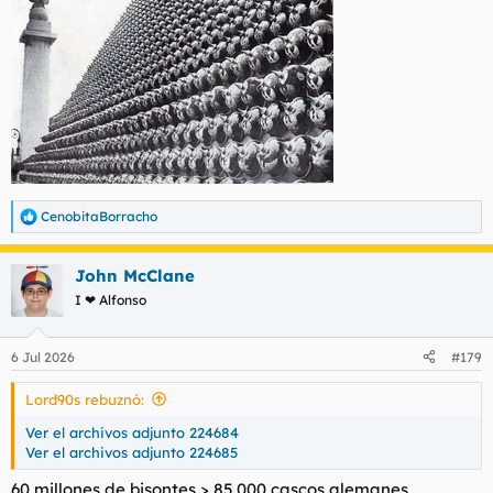
CenobitaBorracho
R
e
a
John McClane
c
c
I ❤ Alfonso
i
o
n
6 Jul 2026
#179
e
s
Lord90s rebuznó:
:
Ver el archivos adjunto 224684
Ver el archivos adjunto 224685
60 millones de bisontes > 85.000 cascos alemanes