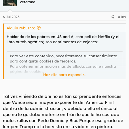
c
Veterano
i
o
n
6 Jul 2026
#189
e
s
Alduin rebuznó:
:
Hablando de los pobres en US and A, esta peli de Netflix (y el
libro autobiográfico) son deprimentes de cojones:
Para ver este contenido, necesitaremos su consentimiento
para configurar cookies de terceros.
Para obtener información más detallada, consulte nuestra
página de cookies
.
Haz clic para expandir...
Aceptar cookies de terceros
Tal vez viniendo de ahí no es tan sorprendente entonces
Y si, es el que ha llegado a vicepresidente.
que Vance sea el mayor exponente del America First
dentro de la administración, y debido a ello el único al
Cuando JD Vance publicó el libro, muchos pobres de las
que no le gustaba meterse en Irán lo que le ha costado
montañas de Appalachia se lo tomaron muy mal, como que
malos rollos con Pedo Donnie y Bibi. Porque ese grado de
habia "aireado las vergüenzas de la comunidad que había
dejado atrás".
lumpen Trump no lo ha visto en su vida ni en pintura.