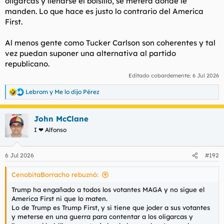
oligarcas y llenarse el bolsillo, se meterá donde le
manden. Lo que hace es justo lo contrario del America
First.
Al menos gente como Tucker Carlson son coherentes y tal
vez puedan suponer una alternativa al partido
republicano.
Editado cobardemente:
6 Jul 2026
Lebrom
y
Me lo dijo Pérez
R
e
a
John McClane
c
c
I ❤ Alfonso
i
o
n
6 Jul 2026
#192
e
s
CenobitaBorracho rebuznó:
:
Trump ha engañado a todos los votantes MAGA y no sigue el
America First ni que lo maten.
Lo de Trump es Trump First, y si tiene que joder a sus votantes
y meterse en una guerra para contentar a los oligarcas y