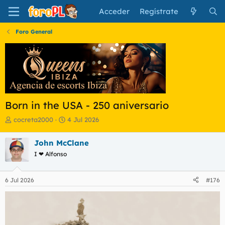
Acceder
Regístrate
Foro General
Born in the USA - 250 aniversario
I
F
cocreta2000
4 Jul 2026
n
e
i
c
John McClane
c
h
I ❤ Alfonso
i
a
a
d
d
e
6 Jul 2026
#176
o
i
r
n
d
i
e
c
l
i