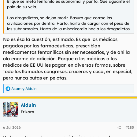
El que se meta fentanilo es subnormal y punto. Que aguante el
anacéfalos sobresocializados son capaces de tragarse.
palo de su vela.
Si esos hijos de puta no se hubieran visto favorecidos por la
Los drogadictos, se dejan morir. Basura que corroe las
protección que les procuraba el aislamiento geográfico entre
civilizaciones por dentro. Harto, harto de cargar con el peso de
dos océanos, construyendo una potencia geopolítica
los subnormales. Harto de la misericordia hacia los drogadictos.
excepcional por susodichas condiciones, no podría haber
construido tal hegemonía. No olvidemos que en la Primera
No es ésa la cuestión, estimado. Es que los médicos,
Guerra Mundial entran en 1917, ponen las condiciones en
pagados por las farmacéuticas, prescribían
Versalles (los famosos 14 puntos de Wilson) y se convierten en
medicamentos fentanílicos sin ser necesarios, y de ahí la
los financieros de una Europa devastada por la guerra. Y con la
ola enorme de adicción. Porque a los médicos a los
Segunda Guerra Mundial vienen a ratificar su hegemonía a
médicos de EE UU les pagan en diversas formas, sobre
través de la construcción del orden de Yalta en 1945, y a partir
de entonces, y con el surgimiento de la OTAN, nos convertimos
todo los llamados congresos: cruceros y coca, en especial,
en colonia yanqui por un lado, y por el otro sometidos a la
pero nunca putas en pelotas.
mierda soviética.
Asam
y
Alduin
R
Esperemos que las teorías de Duguin tomen cuerpo alguna vez,
e
y lo de la teoría multipolar vaya tomando cuerpo para que se
a
les bajen los humos a la mierda usana, el primer imperio que
Alduin
c
no es capaz de legar un modelo de civilización funcional por
c
Frikazo
carecer de un fundamento histórico homogéneo y estar
i
construido a retazos. De ellos brota el veneno ideológico de los
o
n
valores liberales (individualismo, materialismo,
6 Jul 2026
#185
e
mercantilización de formas de vida, atomización social,
s
sociedades inorgánicas y heterogéneas etc).