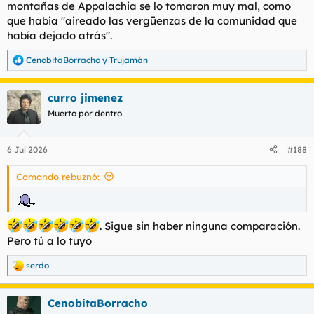
montañas de Appalachia se lo tomaron muy mal, como
que habia "aireado las vergüenzas de la comunidad que
había dejado atrás".
CenobitaBorracho
y
Trujamán
R
e
a
curro jimenez
c
c
Muerto por dentro
i
o
n
6 Jul 2026
#188
e
s
Comando rebuznó:
:
. Sigue sin haber ninguna comparación.
Pero tú a lo tuyo
serdo
R
e
a
CenobitaBorracho
c