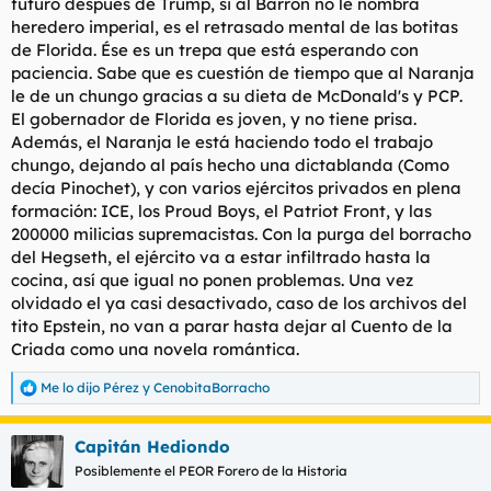
futuro después de Trump, si al Barron no le nombra
heredero imperial, es el retrasado mental de las botitas
de Florida. Ése es un trepa que está esperando con
paciencia. Sabe que es cuestión de tiempo que al Naranja
le de un chungo gracias a su dieta de McDonald's y PCP.
El gobernador de Florida es joven, y no tiene prisa.
Además, el Naranja le está haciendo todo el trabajo
chungo, dejando al país hecho una dictablanda (Como
decía Pinochet), y con varios ejércitos privados en plena
formación: ICE, los Proud Boys, el Patriot Front, y las
200000 milicias supremacistas. Con la purga del borracho
del Hegseth, el ejército va a estar infiltrado hasta la
cocina, así que igual no ponen problemas. Una vez
olvidado el ya casi desactivado, caso de los archivos del
tito Epstein, no van a parar hasta dejar al Cuento de la
Criada como una novela romántica.
Me lo dijo Pérez
y
CenobitaBorracho
R
e
a
Capitán Hediondo
c
c
Posiblemente el PEOR Forero de la Historia
i