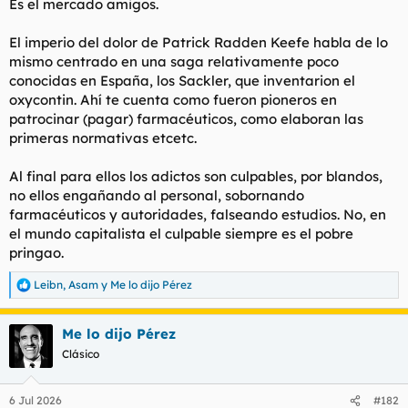
Es el mercado amigos.
:
El imperio del dolor de Patrick Radden Keefe habla de lo
mismo centrado en una saga relativamente poco
conocidas en España, los Sackler, que inventarion el
oxycontin. Ahí te cuenta como fueron pioneros en
patrocinar (pagar) farmacéuticos, como elaboran las
primeras normativas etcetc.
Al final para ellos los adictos son culpables, por blandos,
no ellos engañando al personal, sobornando
farmacéuticos y autoridades, falseando estudios. No, en
el mundo capitalista el culpable siempre es el pobre
pringao.
Leibn
,
Asam
y
Me lo dijo Pérez
R
e
a
Me lo dijo Pérez
c
c
Clásico
i
o
n
6 Jul 2026
#182
e