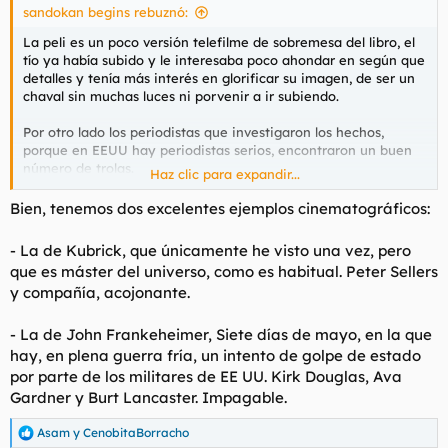
pastillitas a pesar de que sabían perfectamente el daño que
sandokan begins rebuznó:
estaban ocasionando y con un sanciones incluidas.
La peli es un poco versión telefilme de sobremesa del libro, el
tío ya había subido y le interesaba poco ahondar en según que
30 años de la epidemia de opioides desencadenada en Estados Unidos por la industria farmacéutica
detalles y tenía más interés en glorificar su imagen, de ser un
30 años de la epidemia de opioides desencadenada en
chaval sin muchas luces ni porvenir a ir subiendo.
Estados Unidos por la industria farmacéutica
www.rtve.es
Por otro lado los periodistas que investigaron los hechos,
porque en EEUU hay periodistas serios, encontraron un buen
número de trolas.
Haz clic para expandir...
Todo en Vance es sospechoso, es un trepa, que a ver, saliendo
Bien, tenemos dos excelentes ejemplos cinematográficos:
de la mierda uno lo entiende, pero sigue siendo un tio que ha
cambiado de ideas, de chaqueta, de apoyos, de confesión y
- La de Kubrick, que únicamente he visto una vez, pero
que vendería a su madre, de hecho lo hace, por echarse flores
que es máster del universo, como es habitual. Peter Sellers
encima y celebrar su medrar.
y compañía, acojonante.
Encima es un gordo subnormal.
- La de John Frankeheimer,
Siete días de mayo,
en la que
hay, en plena guerra fría, un intento de golpe de estado
por parte de los militares de EE UU. Kirk Douglas, Ava
Gardner y Burt Lancaster. Impagable.
Asam
y
CenobitaBorracho
R