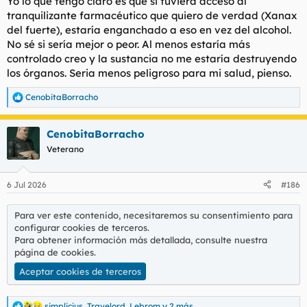
Yo lo que tengo claro es que si tuviera acceso al
:
tranquilizante farmacéutico que quiero de verdad (Xanax
En fin, FUCK YOU MOTHERFUCKERS. USA IS A PIECE OF SHIT.
del fuerte), estaría enganchado a eso en vez del alcohol.
No sé si sería mejor o peor. Al menos estaría más
controlado creo y la sustancia no me estaría destruyendo
los órganos. Seria menos peligroso para mi salud, pienso.
CenobitaBorracho
R
e
a
CenobitaBorracho
c
c
Veterano
i
o
n
6 Jul 2026
#186
e
s
:
Para ver este contenido, necesitaremos su consentimiento para
configurar cookies de terceros.
Para obtener información más detallada, consulte nuestra
página de cookies
.
Aceptar cookies de terceros
simplicius
,
Travelord
,
Lebrom
y 2 más