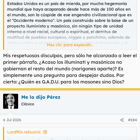
los países del golfo viesen quién tenía la polla gorda y los b2.
Estados Unidos es un país de mierda, por mucha hegemonía
mundial que haya acaparado desde hace más de 100 años en
Por el camino vendieron reservas a precio de sangre de
el mundo, son la cúspide de ese engendro civilizacional que es
unicornio que ahora rellenan a precio de saldo mientras
el "Occidente moderno". Un país construido sobre la base de un
hicieron inversiones con fondos soberanos y chanchullos con
proyecto iluminista y masónico, sin ningún tipo de unidad
criptomonedas.
interna a nivel racial, cultural o espiritual, el detritus de
multitud de pueblos europeos, niggas y panchitos, además de
Los chinos se cagaron en la puta que parió a Panete mientras
otros pueblos y grupos raciales, que se han sedimentado a lo
Haz clic para expandir...
les jodían el tren del petróleo pero es que estamos ante la
largo de 250 años. Todo para culminar en el gran paradigma de
decadencia del imperio.
la modernidad ilustrada, con su visión individualista-
Mis respetuosas disculpas, pero sólo he alcanzado a leer el
materialista del mundo, su contractualismo nauseabundo, su
primer párrafo. ¿Acaso los illuminati y masónicos no
Es que no podéis ser más imbéciles.
racionalismo abstracto y universalista, a partir del cual creen
gobiernan el resto del mundo (narigones aparte)? Es
que el resto del mundo debe adaptarse al patrón deformado
simplemente una pregunta para despejar dudas. Por
Y ojo, que por mí ojalá revienten, pero nada más lejos de la
que representa su civilización, estandarte del liberalismo y el
cierto: ¿Quién es G.A.D.U. para los masones sino Dios?
realidad.
capitalismo globalizado, que se dedican a exportar
mierdocracia a golpe de ataques sobre países soberanos, como
nos ocurrió a nosotros en 1898, donde también nos vendieron
Me lo dijo Pérez
nuestros castuzos liberales de la época.
Clásico
Esto muy resumidamente, porque se podrían decir muchas
cosas de un país de mierda cuyos grandes méritos son,
6 Jul 2026
#184
básicamente, exportar al mundo entero una bebida de mierda,
de un color oscuro sospechoso y la industria propagandista del
Lord90s rebuznó:
cine controlada por los narigudos. Un aparato de propaganda
con subproductos fílmicos deplorables y vomitivos que solo los