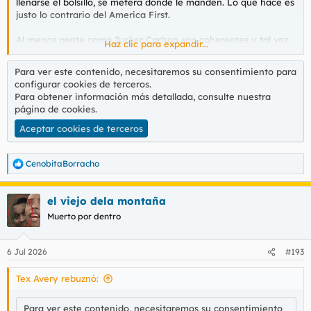
llenarse el bolsillo, se meterá donde le manden. Lo que hace es
justo lo contrario del America First.
Al menos gente como Tucker Carlson son coherentes y tal vez
Haz clic para expandir...
puedan suponer una alternativa al partido republicano.
Para ver este contenido, necesitaremos su consentimiento para
configurar cookies de terceros.
Para obtener información más detallada, consulte nuestra
página de cookies
.
Aceptar cookies de terceros
CenobitaBorracho
R
e
a
el viejo dela montaña
c
c
Muerto por dentro
i
o
n
6 Jul 2026
#193
e
s
Tex Avery rebuznó:
:
Para ver este contenido, necesitaremos su consentimiento