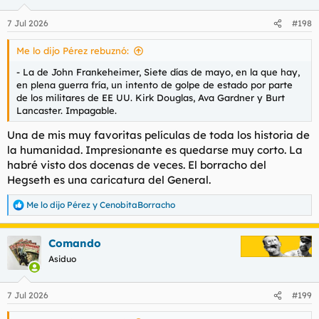
o
n
7 Jul 2026
#198
e
s
Me lo dijo Pérez rebuznó:
:
- La de John Frankeheimer,
Siete días de mayo,
en la que hay,
en plena guerra fría, un intento de golpe de estado por parte
de los militares de EE UU. Kirk Douglas, Ava Gardner y Burt
Lancaster. Impagable.
Una de mis muy favoritas películas de toda los historia de
la humanidad. Impresionante es quedarse muy corto. La
habré visto dos docenas de veces. El borracho del
Hegseth es una caricatura del General.
Me lo dijo Pérez
y
CenobitaBorracho
R
e
a
Comando
c
c
Asiduo
i
o
n
7 Jul 2026
#199
e
s