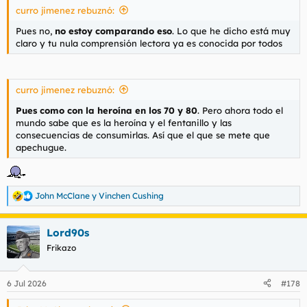
curro jimenez rebuznó:
:
Pues no,
no estoy comparando eso
. Lo que he dicho está muy
claro y tu nula comprensión lectora ya es conocida por todos
curro jimenez rebuznó:
Pues como con la heroína en los 70 y 80
. Pero ahora todo el
mundo sabe que es la heroína y el fentanillo y las
consecuencias de consumirlas. Así que el que se mete que
apechugue.
John McClane
y
Vinchen Cushing
R
e
a
Lord90s
c
c
Frikazo
i
o
n
6 Jul 2026
#178
e
s