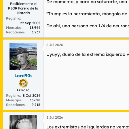
De momento, y para no saturarte, una id
Posiblemente el
PEOR Forero de la
Historia
"Trump es la herramienta, mongolo d
Registro
22 Sep 2005
De ahí, una persona con 1/4 de neurona
Mensajes
18.944
Reacciones
1.937
8 Jul 2026
Uyuyy, duelo de la extrema izquierda 
Lord90s
Frikazo
Registro
8 Oct 2024
Mensajes
13.628
Reacciones
9.715
8 Jul 2026
Los extremistas de izquierdas no vemo