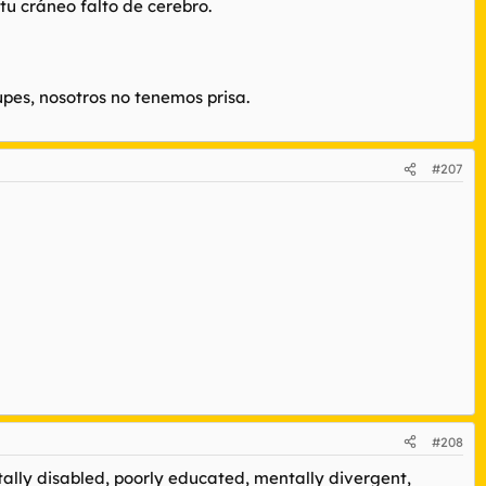
tu cráneo falto de cerebro.
pes, nosotros no tenemos prisa.
#207
#208
ally disabled, poorly educated, mentally divergent,