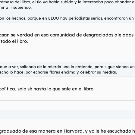
remesa del libro, el tío ya había subido y le interesaba poco ahondar e
ir a ir subiendo.
aron los hechos, porque en EEUU hay periodistas serios, encontraron un
pasan se verdad en esa comunidad de desgraciados alejados d
odo el libro.
que a ver, saliendo de la mierda uno lo entiende, pero sigue siendo u
cho lo hace, por echarse flores encima y celebrar su medrar.
lítica, solo sé hasta lo que sale en el libro.
graduado de esa manera en Harvard, y yo le he escuchado ha