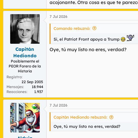
acojonante. Otra cosa es que te parezca
7 Jul 2026
Comando rebuznó:
Si, el Patriot Front apoya a Trump
Capitán
Oye, tú muy listo no eres, verdad?
Hediondo
Posiblemente el
PEOR Forero de la
Historia
Registro
22 Sep 2005
Mensajes
18.944
Reacciones
1.937
7 Jul 2026
Capitán Hediondo rebuznó:
Oye, tú muy listo no eres, verdad?