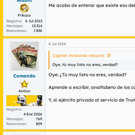
Alduin
Me acabo de enterar que existe eso del
Frikazo
Registro
6 Jul 2013
Mensajes
13.314
Reacciones
7.836
8 Jul 2026
Capitán Hediondo rebuznó:
Oye, tú muy listo no eres, verdad?
Oye: ¿Tú muy listo no eres, verdad?
Comando
Aprende a escribir, analfabeto de los c
Asiduo
Y, sí: ejército privado al servicio de
Registro
4 Ene 2026
Mensajes
769
Reacciones
809