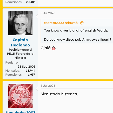
Reacciones
20.483
8 Jul 2026
cocreta2000 rebuznó:
You know a ver big lot of english Words.
Do you know disco pub Arny, sweetheart?
Capitán
Hediondo
Ojalá
Posiblemente el
PEOR Forero de la
Historia
Registro
22 Sep 2005
Mensajes
18.944
Reacciones
1.937
8 Jul 2026
Sionistada histórica.
Navidades2007