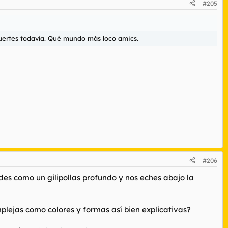
#205
fuertes todavía. Qué mundo más loco amics.
#206
des como un gilipollas profundo y nos eches abajo la
mplejas como colores y formas así bien explicativas?