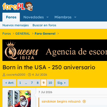
Foros
Novedades
Miembros
Nuevos mensajes
Buscar en foros
Foros
GENERAL
Foro General
Born in the USA - 250 aniversario
I
F
cocreta2000
4 Jul 2026
n
e
Ant.
1
…
7
8
9
10
Sig.
i
c
c
h
i
a
7 Jul 2026
a
d
d
e
sandokan begins rebuznó:
o
i