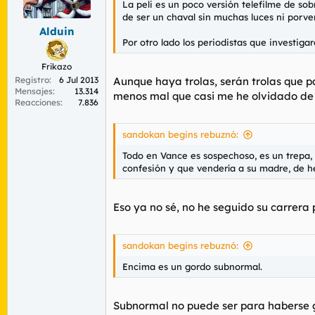
La peli es un poco versión telefilme de sob
r
n
de ser un chaval sin muchas luces ni porven
d
i
Alduin
e
c
Por otro lado los periodistas que investig
l
i
t
o
Frikazo
e
Registro
6 Jul 2013
Aunque haya trolas, serán trolas que 
m
Mensajes
13.314
a
menos mal que casi me he olvidado de t
Reacciones
7.836
sandokan begins rebuznó:
Todo en Vance es sospechoso, es un trepa, 
confesión y que vendería a su madre, de he
Eso ya no sé, no he seguido su carrera po
sandokan begins rebuznó:
Encima es un gordo subnormal.
Subnormal no puede ser para haberse 