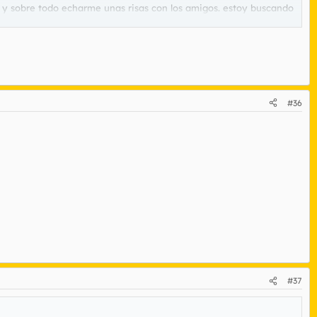
te y sobre todo echarme unas risas con los amigos. estoy buscando
 un beso
#36
#37