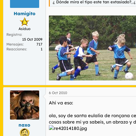
¿ Dónde mira el tipo este tan extasiado?, ¿ 
r
n
d
i
Hamigito
e
c
l
i
t
o
Asiduo
e
Registro
m
15 Oct 2009
a
Mensajes
717
Reacciones
1
6 Oct 2010
Ahí va eso:
ola, soy de santa eulalia de ronçana ce
cosas sobre mi ya sabeis, un abrazo y d
naxo