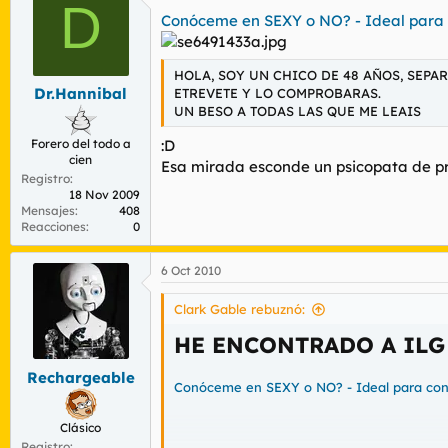
D
Conóceme en SEXY o NO? - Ideal para 
HOLA, SOY UN CHICO DE 48 AÑOS, SEPA
Dr.Hannibal
ETREVETE Y LO COMPROBARAS.
UN BESO A TODAS LAS QUE ME LEAIS
:D
Forero del todo a
cien
Esa mirada esconde un psicopata de p
Registro
18 Nov 2009
Mensajes
408
Reacciones
0
6 Oct 2010
Clark Gable rebuznó:
HE ENCONTRADO A IL
Rechargeable
Conóceme en SEXY o NO? - Ideal para con
Clásico
Registro