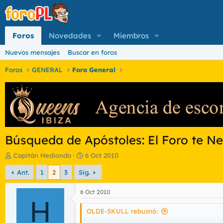
Foros
Novedades
Miembros
Nuevos mensajes
Buscar en foros
Foros
GENERAL
Foro General
Búsqueda de Apóstoles: El Foro te Nec
I
F
Capitán Hediondo
6 Oct 2010
n
e
Ant.
1
2
3
Sig.
i
c
c
h
i
a
6 Oct 2010
a
H
d
d
e
OLDE-SKULL rebuznó:
o
i