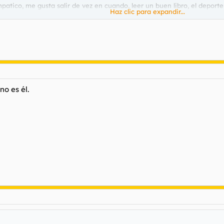
mpatico, me gusta salir de vez en cuando, leer un buen libro, el depor
Haz clic para expandir...
a una chica normal, que no tenga pajaros en la cabeza,
o es él.