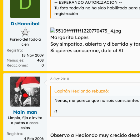
D
-- ESPERANDO AUTORIZACION --
Tu foto todavía no ha sido habilitada para
registración
Dr.Hannibal
Margarita Lopes
Forero del todo a
Soy simpatica, abierta y dibertida y t
cien
Si quieres conocerme, dale al SI
Registro
18 Nov 2009
Mensajes
408
Reacciones
0
6 Oct 2010
Capitán Hediondo rebuznó:
Nenas, me parece que no sois conscientes d
:?
Main man
Limpia, fija e invita
a putas a coca-
colas
Registro
Observo a Hediondo muy crecido desde
4 Feb 2006