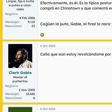
Limpia, fija e invita
Efectivamente, es él. Es la típica post
a putas a coca-
compró en Chinatown y que comentó en 
colas
Registro
4 Feb 2006
Mensajes
9.115
Cagüen la puta, Gable, al final la nariz
Reacciones
22
6 Oct 2010
Calla que aún estoy revolcándome por 
Clark Gable
Master of
pucheritos
Registro
2 Nov 2005
Mensajes
13.442
Reacciones
6
6 Oct 2010