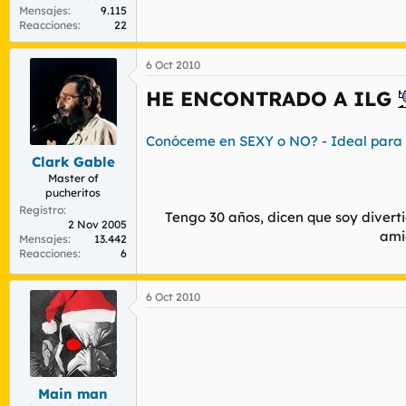
Mensajes
9.115
Reacciones
22
6 Oct 2010
HE ENCONTRADO A ILG
Conóceme en SEXY o NO? - Ideal para 
Clark Gable
Master of
pucheritos
Registro
Tengo 30 años, dicen que soy diverti
2 Nov 2005
ami
Mensajes
13.442
Reacciones
6
6 Oct 2010
Main man