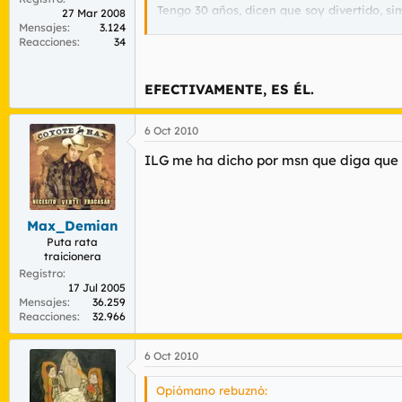
Tengo 30 años, dicen que soy divertido, si
27 Mar 2008
Mensajes
3.124
Reacciones
34
EFECTIVAMENTE, ES ÉL.
6 Oct 2010
ILG me ha dicho por msn que diga que n
Max_Demian
Puta rata
traicionera
Registro
17 Jul 2005
Mensajes
36.259
Reacciones
32.966
6 Oct 2010
Opiómano rebuznó: