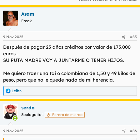
Asam
Freak
9 Nov 2025
#85
Después de pagar 25 años créditos por valor de 175.000
euros...
SU PUTA MADRE VOY A JUNTARME O TENER HIJOS.
Me quiero traer una tai o colombiana de 1,50 y 49 kilos de
peso, pero que no le quede nada de mi herencia.
Leibn
R
e
a
serdo
c
c
Soplagaitas
Forero de mierda
i
o
n
9 Nov 2025
#86
e
s