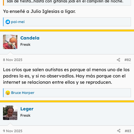
salí de fiesta...hasta con gitanas jodí en el campillín de noche.
Yo enseñé a Julio Iglesias a ligar.
pai-mei
R
e
a
Candela
c
c
Freak
i
o
n
8 Nov 2025
#82
e
s
Los críos que salen autistas es porque al menos uno de los
:
padres lo es, y si no observadlos. Hay más porque con el
internet se relacionan entre ellos y se reproducen.
Bruce Harper
R
e
a
Leger
c
c
Freak
i
o
n
9 Nov 2025
#83
e