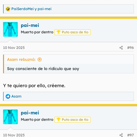
PaiSerdoMei
y
pai-mei
R
e
a
pai-mei
c
c
Muerto por dentro
Puto asco de tío
i
o
n
10 Nov 2025
#96
e
s
Asam rebuznó:
:
Soy consciente de lo ridículo que soy
Y te quiero por ello, créeme.
Asam
R
e
a
pai-mei
c
c
Muerto por dentro
Puto asco de tío
i
o
n
10 Nov 2025
#97