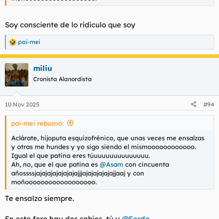
Soy consciente de lo ridículo que soy
pai-mei
R
e
a
miliu
c
c
Cronista Alanordista
i
o
n
10 Nov 2025
#94
e
s
pai-mei rebuznó:
:
Aclárate, hijoputa esquizofrénico, que unas veces me ensalzas
y otras me hundes y yo sigo siendo el mismoooooooooooo.
Igual el que patina eres túuuuuuuuuuuuuuu.
Ah, no, que el que patina es
@Asam
con cincuenta
añossssjajajajajajajajajjjajajajajajajjaaj y con
moñoooooooooooooooooo.
Te ensalzo siempre.
En este foro hay dos sabios, tú y
@Serdo.