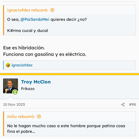
e
s
ignaciofdez rebuznó:
:
O sea,
@PaiSerdoMei
quieres decir ¿no?
K#rma cucal y ducal
Ese es hibridación.
Funciona con gasolina y es eléctrico.
ignaciofdez
R
e
a
Troy McClon
c
c
Frikazo
i
o
n
10 Nov 2025
#98
e
s
miliu rebuznó:
:
No le hagan mucho caso a este hombre porque patina cosa
fina el pobre...