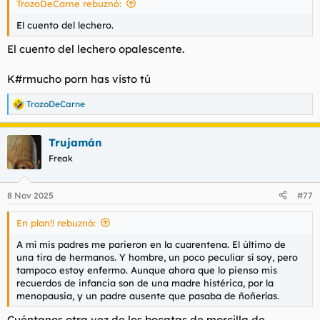
TrozoDeCarne rebuznó:
d
i
e
c
El cuento del lechero.
l
i
t
o
El cuento del lechero opalescente.
e
m
K#rmucho porn has visto tú
a
TrozoDeCarne
R
e
a
Trujamán
c
c
Freak
i
o
n
8 Nov 2025
#77
e
s
En plan!! rebuznó:
:
A mí mis padres me parieron en la cuarentena. El último de
una tira de hermanos. Y hombre, un poco peculiar sí soy, pero
tampoco estoy enfermo. Aunque ahora que lo pienso mis
recuerdos de infancia son de una madre histérica, por la
menopausia, y un padre ausente que pasaba de ñoñerías.
Cuéntanos otra vez de los bocatas de morcilla de