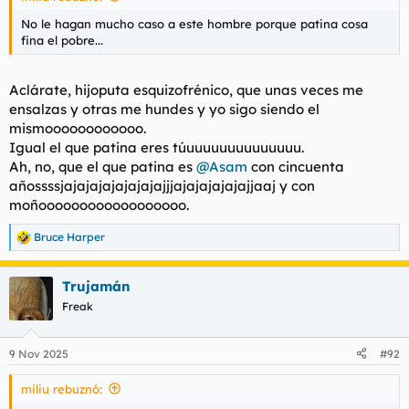
No le hagan mucho caso a este hombre porque patina cosa
fina el pobre...
Aclárate, hijoputa esquizofrénico, que unas veces me
ensalzas y otras me hundes y yo sigo siendo el
mismoooooooooooo.
Igual el que patina eres túuuuuuuuuuuuuuu.
Ah, no, que el que patina es
@Asam
con cincuenta
añossssjajajajajajajajajjjajajajajajajjaaj y con
moñoooooooooooooooooo.
Bruce Harper
R
e
a
Trujamán
c
c
Freak
i
o
n
9 Nov 2025
#92
e
s
miliu rebuznó:
: