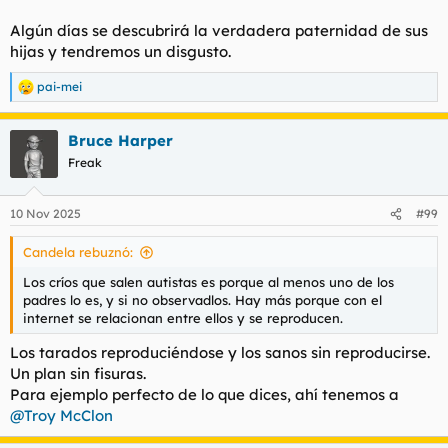
Algún días se descubrirá la verdadera paternidad de sus
hijas y tendremos un disgusto.
pai-mei
R
e
a
Bruce Harper
c
c
Freak
i
o
n
10 Nov 2025
#99
e
s
Candela rebuznó:
:
Los críos que salen autistas es porque al menos uno de los
padres lo es, y si no observadlos. Hay más porque con el
internet se relacionan entre ellos y se reproducen.
Los tarados reproduciéndose y los sanos sin reproducirse.
Un plan sin fisuras.
Para ejemplo perfecto de lo que dices, ahí tenemos a
@Troy McClon