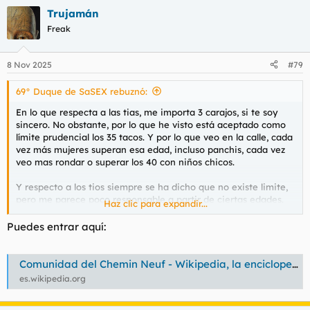
a
Trujamán
c
c
Freak
i
o
n
8 Nov 2025
#79
e
s
69° Duque de SaSEX rebuznó:
:
En lo que respecta a las tias, me importa 3 carajos, si te soy
sincero. No obstante, por lo que he visto está aceptado como
límite prudencial los 35 tacos. Y por lo que veo en la calle, cada
vez más mujeres superan esa edad, incluso panchis, cada vez
veo mas rondar o superar los 40 con niños chicos.
Y respecto a los tios siempre se ha dicho que no existe limite,
pero me parece poco responsable a partir de ciertas edades.
Haz clic para expandir...
Tal vez deberian tener la mayoria de edad una vez el padre
haya llegado a la jubilacion (67-18=49.... 52 cuando nos la suban
Puedes entrar aquí:
a 70).
En mi caso concreto, ante la imposibilidad de ligar con tías
Comunidad del Chemin Neuf - Wikipedia, la enciclopedia libre
minimamente follables y al haber tirado ya la toalla
es.wikipedia.org
definitivamente, me propongo congelar unas cuantas
ensaimadas madrileñas en proximas fechas para conservar la