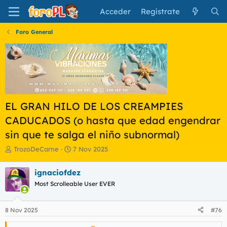
Acceder
Regístrate
Foro General
EL GRAN HILO DE LOS CREAMPIES
CADUCADOS (o hasta que edad engendrar
sin que te salga el niño subnormal)
I
F
TrozoDeCarne
7 Nov 2025
n
e
i
c
ignaciofdez
c
h
Most Scrolleable User EVER
i
a
a
d
d
e
8 Nov 2025
#76
o
i
r
n