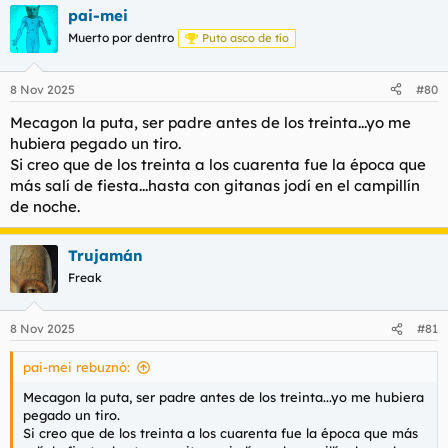
frescura de la juventud (tengo 29) y llevar a cabo un proceso
pai-mei
de Gestación Subrogada cuando haya reunido los dinerocs
(Soy un bujarra, qué le voy a hacer, sí Feo).
Muerto por dentro
Puto asco de tío
Y por último, la edad IDEAL para ser padres segun mi criterio:
8 Nov 2025
#80
antes de los 30. La edad a la que yo hubiera empezado si no
me hubiese fallado esta ultima tia. No obstante, dada la epoca
Mecagon la puta, ser padre antes de los treinta...yo me
en la que nos ha tocado vivir a los menores de 35 tacos, es
hubiera pegado un tiro.
practicamente imposible serlo a esa edad, salvo etnianos, del
Si creo que de los treinta a los cuarenta fue la época que
opus ó futbolistas.
más salí de fiesta...hasta con gitanas jodí en el campillín
Es lo que hay...
de noche.
Trujamán
Freak
8 Nov 2025
#81
pai-mei rebuznó:
Mecagon la puta, ser padre antes de los treinta...yo me hubiera
pegado un tiro.
Si creo que de los treinta a los cuarenta fue la época que más