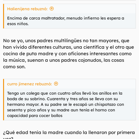
s
Halienijena rebuznó:
:
Encima de carca maltratador, menudo infierno les espera a
esos niños.
No se yo, unos padres multilingües no tan mayores, que
han vivido diferentes culturas, una científica y el otro que
cocina de puta madre y con aficiones interesantes como
la música, suenan a unos padres cojonudos, las cosas
como son.
curro jimenez rebuznó:
Tengo un colega que con cuatro años llevó los anillos en la
boda de su sobrino. Cuarenta y tres años se lleva con su
hermano mayor. A su padre se le escapó un chispotazo con
sesenta y pico años y su madre aun tenía el horno con
capacidad para cocer bollos
¿Qué edad tenía la madre cuando la llenaron por primera
vez?