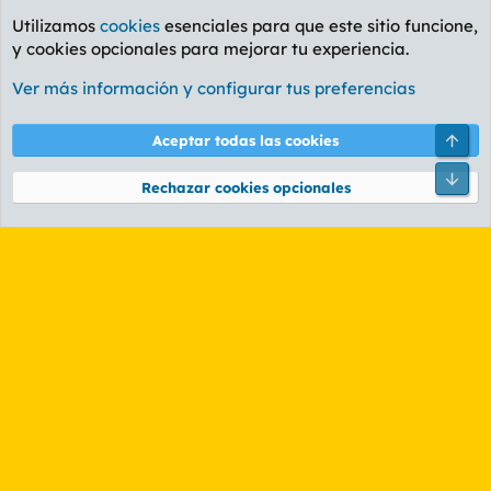
Utilizamos
cookies
esenciales para que este sitio funcione,
y cookies opcionales para mejorar tu experiencia.
Foro General
Ver más información y configurar tus preferencias
Cookies
PL OLDSTYLE AMARILLO
Cambiar fuente
Español (ES)
Arri
Aceptar todas las cookies
Contáctanos
Términos y reglas
Política de privacidad
Ayuda
R
Pie
S
Rechazar cookies opcionales
S
®
Community platform by XenForo
© 2010-2026 XenForo Ltd.