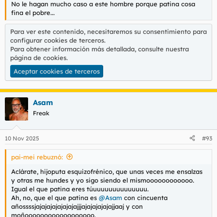
No le hagan mucho caso a este hombre porque patina cosa
fina el pobre...
Para ver este contenido, necesitaremos su consentimiento para
configurar cookies de terceros.
Para obtener información más detallada, consulte nuestra
página de cookies
.
Aceptar cookies de terceros
Asam
Freak
10 Nov 2025
#93
pai-mei rebuznó:
Aclárate, hijoputa esquizofrénico, que unas veces me ensalzas
y otras me hundes y yo sigo siendo el mismoooooooooooo.
Igual el que patina eres túuuuuuuuuuuuuuu.
Ah, no, que el que patina es
@Asam
con cincuenta
añossssjajajajajajajajajjjajajajajajajjaaj y con
moñoooooooooooooooooo.