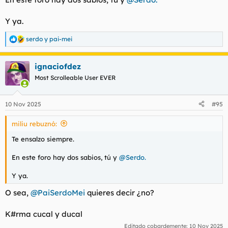
Y ya.
serdo
y
pai-mei
R
e
a
ignaciofdez
c
c
Most Scrolleable User EVER
i
o
n
10 Nov 2025
#95
e
s
miliu rebuznó:
:
Te ensalzo siempre.
En este foro hay dos sabios, tú y
@Serdo.
Y ya.
O sea,
@PaiSerdoMei
quieres decir ¿no?
K#rma cucal y ducal
Editado cobardemente:
10 Nov 2025