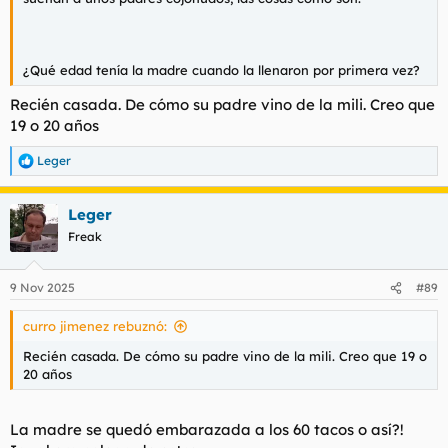
¿Qué edad tenía la madre cuando la llenaron por primera vez?
Recién casada. De cómo su padre vino de la mili. Creo que
19 o 20 años
Leger
R
e
a
Leger
c
c
Freak
i
o
n
9 Nov 2025
#89
e
s
curro jimenez rebuznó:
:
Recién casada. De cómo su padre vino de la mili. Creo que 19 o
20 años
La madre se quedó embarazada a los 60 tacos o así?!