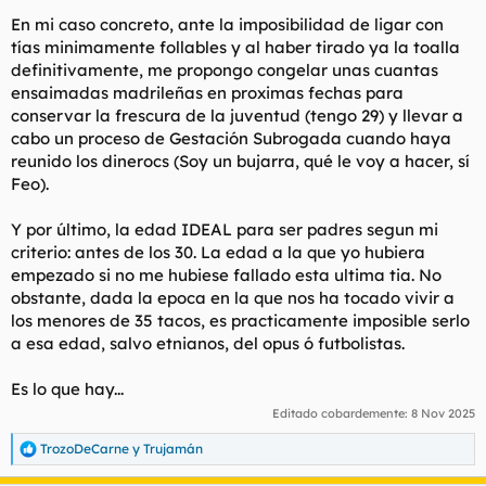
En mi caso concreto, ante la imposibilidad de ligar con
tías minimamente follables y al haber tirado ya la toalla
definitivamente, me propongo congelar unas cuantas
ensaimadas madrileñas en proximas fechas para
conservar la frescura de la juventud (tengo 29) y llevar a
cabo un proceso de Gestación Subrogada cuando haya
reunido los dinerocs (Soy un bujarra, qué le voy a hacer, sí
Feo).
Y por último, la edad IDEAL para ser padres segun mi
criterio: antes de los 30. La edad a la que yo hubiera
empezado si no me hubiese fallado esta ultima tia. No
obstante, dada la epoca en la que nos ha tocado vivir a
los menores de 35 tacos, es practicamente imposible serlo
a esa edad, salvo etnianos, del opus ó futbolistas.
Es lo que hay...
Editado cobardemente:
8 Nov 2025
TrozoDeCarne
y
Trujamán
R
e