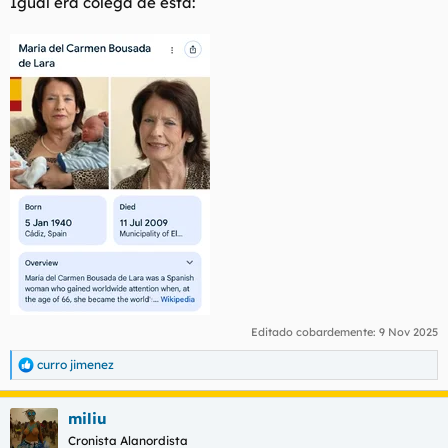
Igual era colega de esta:
Editado cobardemente:
9 Nov 2025
curro jimenez
R
e
a
miliu
c
c
Cronista Alanordista