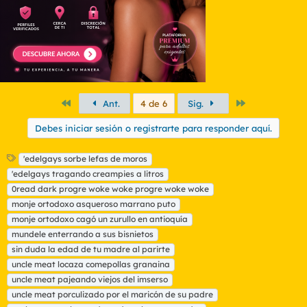
Primero
Último
Ant.
4 de 6
Sig.
Debes iniciar sesión o registrarte para responder aquí.
E
'edelgays sorbe lefas de moros
t
'edelgays tragando creampies a litros
i
0read dark progre woke woke progre woke woke
q
monje ortodoxo asqueroso marrano puto
u
monje ortodoxo cagó un zurullo en antioquía
e
t
mundele enterrando a sus bisnietos
a
sin duda la edad de tu madre al parirte
s
uncle meat locaza comepollas granaina
uncle meat pajeando viejos del imserso
uncle meat porculizado por el maricón de su padre