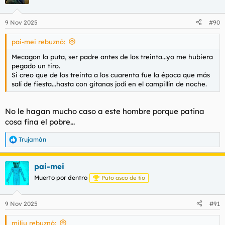
i
o
n
9 Nov 2025
#90
e
s
pai-mei rebuznó:
:
Mecagon la puta, ser padre antes de los treinta...yo me hubiera
pegado un tiro.
Si creo que de los treinta a los cuarenta fue la época que más
salí de fiesta...hasta con gitanas jodí en el campillín de noche.
No le hagan mucho caso a este hombre porque patina
cosa fina el pobre...
Trujamán
R
e
a
pai-mei
c
c
Muerto por dentro
Puto asco de tío
i
o
n
9 Nov 2025
#91
e
s
miliu rebuznó:
: