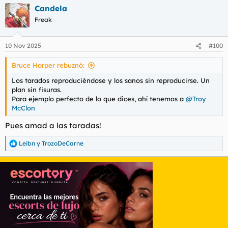
Candela
Freak
10 Nov 2025
#100
Bruce Harper rebuznó:
Los tarados reproduciéndose y los sanos sin reproducirse. Un
plan sin fisuras.
Para ejemplo perfecto de lo que dices, ahí tenemos a
@Troy
McClon
Pues amad a las taradas!
Leibn
y
TrozoDeCarne
R
e
a
c
c
i
o
n
e
s
: