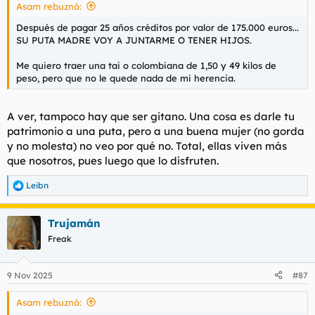
Asam rebuznó:
:
Después de pagar 25 años créditos por valor de 175.000 euros...
SU PUTA MADRE VOY A JUNTARME O TENER HIJOS.
Me quiero traer una tai o colombiana de 1,50 y 49 kilos de
peso, pero que no le quede nada de mi herencia.
A ver, tampoco hay que ser gitano. Una cosa es darle tu
patrimonio a una puta, pero a una buena mujer (no gorda
y no molesta) no veo por qué no. Total, ellas viven más
que nosotros, pues luego que lo disfruten.
Leibn
R
e
a
Trujamán
c
c
Freak
i
o
n
9 Nov 2025
#87
e
s
Asam rebuznó:
: