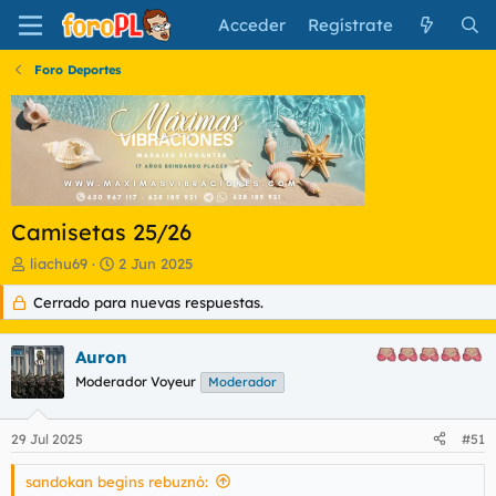
Acceder
Regístrate
Foro Deportes
Camisetas 25/26
I
F
liachu69
2 Jun 2025
n
e
Cerrado para nuevas respuestas.
i
c
c
h
i
a
Auron
a
d
d
Moderador Voyeur
e
Moderador
o
i
r
n
29 Jul 2025
#51
d
i
e
c
sandokan begins rebuznó:
l
i