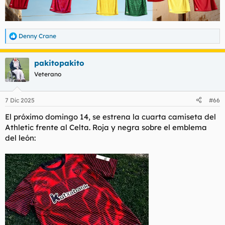
Denny Crane
R
e
a
pakitopakito
c
c
Veterano
i
o
n
7 Dic 2025
#66
e
s
El próximo domingo 14, se estrena la cuarta camiseta del
:
Athletic frente al Celta. Roja y negra sobre el emblema
del león: