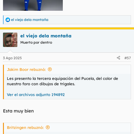
el viejo dela montaña
R
e
a
el viejo dela montaña
c
c
Muerto por dentro
i
o
n
3 Ago 2025
#57
e
s
Jakim Boor rebuznó:
:
Les presento la tercera equipación del Pucela, del color de
nuestro foro con dibujos de trigales.
Ver el archivos adjunto 194892
Esta muy bien
Britzingen rebuznó: