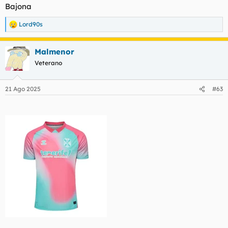
Bajona
Lord90s
R
e
a
Malmenor
c
c
Veterano
i
o
n
21 Ago 2025
#63
e
s
: