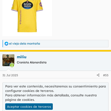
el viejo dela montaña
R
e
a
miliu
c
c
Cronista Alanordista
i
o
n
31 Jul 2025
#55
e
s
:
Para ver este contenido, necesitaremos su consentimiento para
configurar cookies de terceros.
Para obtener información más detallada, consulte nuestra
página de cookies
.
Aceptar cookies de terceros