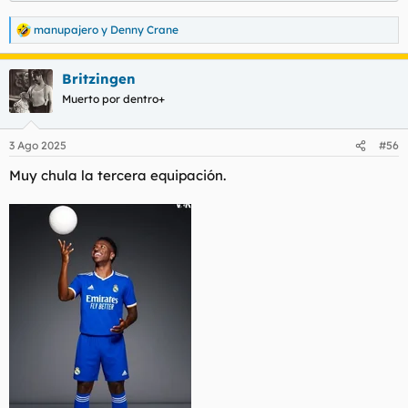
manupajero
y
Denny Crane
R
e
a
Britzingen
c
c
Muerto por dentro+
i
o
n
3 Ago 2025
#56
e
s
Muy chula la tercera equipación.
: