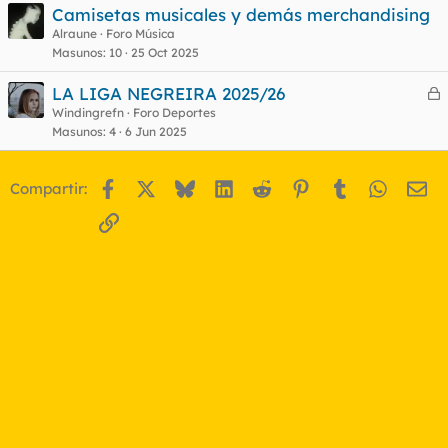
Camisetas musicales y demás merchandising
Alraune
Foro Música
Masunos
10
25 Oct 2025
LA LIGA NEGREIRA 2025/26
e
Windingrefn
Foro Deportes
Masunos
4
6 Jun 2025
r
r
Facebook
X
Bluesky
LinkedIn
Reddit
Pinterest
Tumblr
WhatsA
Em
Compartir:
o
Enlace