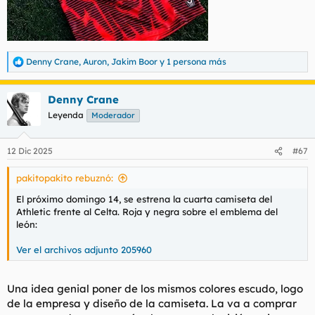
Denny Crane
,
Auron
,
Jakim Boor
y 1 persona más
R
e
a
Denny Crane
c
c
Leyenda
Moderador
i
o
n
12 Dic 2025
#67
e
s
pakitopakito rebuznó:
:
El próximo domingo 14, se estrena la cuarta camiseta del
Athletic frente al Celta. Roja y negra sobre el emblema del
león:
Ver el archivos adjunto 205960
Una idea genial poner de los mismos colores escudo, logo
de la empresa y diseño de la camiseta. La va a comprar