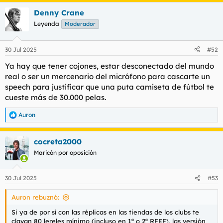
a
Denny Crane
c
c
Leyenda
Moderador
i
o
n
30 Jul 2025
#52
e
s
Ya hay que tener cojones, estar desconectado del mundo
:
real o ser un mercenario del micrófono para cascarte un
speech
para justificar que una puta camiseta de fútbol te
cueste más de 30.000 pelas.
Auron
R
e
a
cocreta2000
c
c
Maricón por oposición
i
o
n
30 Jul 2025
#53
e
s
Auron rebuznó:
:
Si ya de por sí con las réplicas en las tiendas de los clubs te
clavan 80 lereles mínimo (incluso en 1ª o 2ª RFEF), las versión