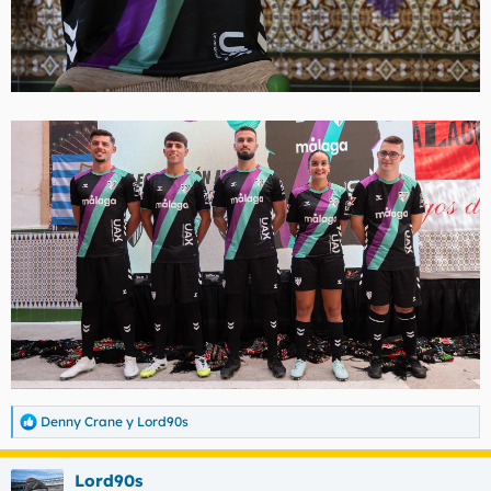
Denny Crane
y
Lord90s
R
e
a
Lord90s
c