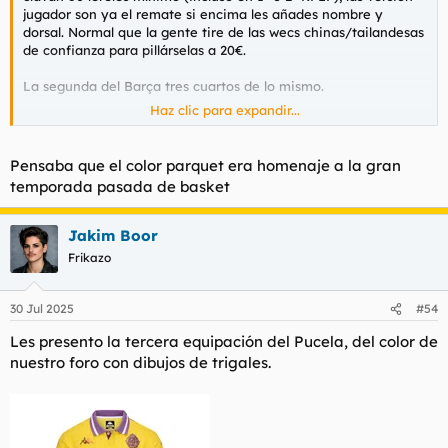
jugador son ya el remate si encima les añades nombre y
dorsal. Normal que la gente tire de las wecs chinas/tailandesas
de confianza para pillárselas a 20€.
La segunda del Barça tres cuartos de lo mismo.
Haz clic para expandir...
Para ver este contenido, necesitaremos su consentimiento
para configurar cookies de terceros.
Pensaba que el color parquet era homenaje a la gran
Para obtener información más detallada, consulte nuestra
temporada pasada de basket
página de cookies
.
Aceptar cookies de terceros
Jakim Boor
Frikazo
30 Jul 2025
#54
Les presento la tercera equipación del Pucela, del color de
nuestro foro con dibujos de trigales.