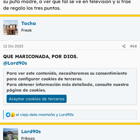
su puta madre, a ver qué tal se ve en televisión y si trae
de regalo los tres puntos.
Tocha
Freak
12 Dic 2025
#68
QUE MARICONADA, POR DIOS.
@Lord90s
Para ver este contenido, necesitaremos su consentimiento
para configurar cookies de terceros.
Para obtener información más detallada, consulte nuestra
página de cookies
.
Aceptar cookies de terceros
el viejo dela montaña
y
Lord90s
R
e
a
Lord90s
c
c
Frikazo