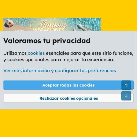
Valoramos tu privacidad
Utilizamos
cookies
esenciales para que este sitio funcione,
y cookies opcionales para mejorar tu experiencia.
Foro Deportes
Ver más información y configurar tus preferencias
Cookies
PL OLDSTYLE AMARILLO
Cambiar fuente
Español (ES)
Arri
Aceptar todas las cookies
Contáctanos
Términos y reglas
Política de privacidad
Ayuda
R
Pie
S
Rechazar cookies opcionales
S
®
Community platform by XenForo
© 2010-2026 XenForo Ltd.