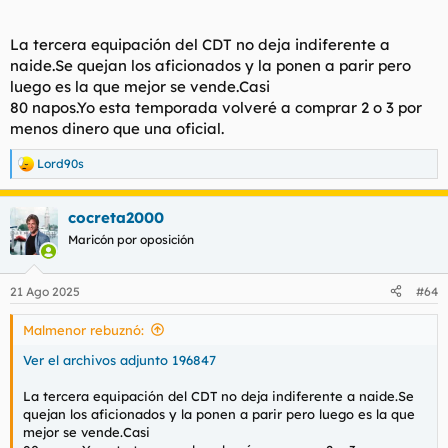
La tercera equipación del CDT no deja indiferente a
naide.Se quejan los aficionados y la ponen a parir pero
luego es la que mejor se vende.Casi
80 napos.Yo esta temporada volveré a comprar 2 o 3 por
menos dinero que una oficial.
Lord90s
R
e
a
cocreta2000
c
c
Maricón por oposición
i
o
n
21 Ago 2025
#64
e
s
Malmenor rebuznó:
:
Ver el archivos adjunto 196847
La tercera equipación del CDT no deja indiferente a naide.Se
quejan los aficionados y la ponen a parir pero luego es la que
mejor se vende.Casi