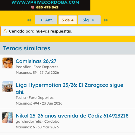
Primero
Último
Ant.
3 de 4
Sig.
Cerrado para nuevas respuestas.
Temas similares
Camisinas 26/27
Pedoflor
Foro Deportes
Masunos
39
27 Jul 2026
Liga Hypermotion 25/26: El Zaragoza sigue
ahí.
Tocha
Foro Deportes
Masunos
494
23 Jun 2026
Nikol 25-26 años avenida de Cádiz 614923218
garchadorfeliz
Córdoba
Masunos
6
30 Mar 2026