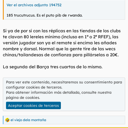
t
o
Ver el archivos adjunto 194752
e
m
185 trucutrucus. Es el puto pib de rwanda.
a
Si ya de por sí con las réplicas en las tiendas de los clubs
te clavan 80 lereles mínimo (incluso en 1ª o 2ª RFEF), las
versión jugador son ya el remate si encima les añades
nombre y dorsal. Normal que la gente tire de las wecs
chinas/tailandesas de confianza para pillárselas a 20€.
La segunda del Barça tres cuartos de lo mismo.
Para ver este contenido, necesitaremos su consentimiento para
configurar cookies de terceros.
Para obtener información más detallada, consulte nuestra
página de cookies
.
Aceptar cookies de terceros
el viejo dela montaña
R
e