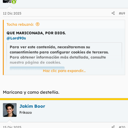
i
o
n
12 Dic 2025
#69
e
s
Tocha rebuznó:
:
QUE MARICONADA, POR DIOS.
@Lord90s
Para ver este contenido, necesitaremos su
consentimiento para configurar cookies de terceros.
Para obtener información más detallada, consulte
nuestra
página de cookies
.
Aceptar cookies de terceros
Haz clic para expandir...
Maricona y como desteñía.
Jakim Boor
Frikazo
15 Dic 2025
#70