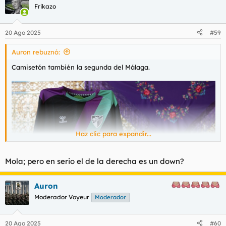
c
Frikazo
i
o
n
20 Ago 2025
#59
e
s
Auron rebuznó:
:
Camisetón también la segunda del Málaga.
Haz clic para expandir...
Mola; pero en serio el de la derecha es un down?
Auron
Moderador Voyeur
Moderador
20 Ago 2025
#60