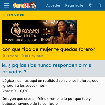
Acceder
Regístrate
Foro General
con que tipo de mujer te quedas forero?
I
F
Freshco
18 May 2004
n
e
i
¿ pq las tías nunca responden a mis
c
c
h
privados ?
i
a
a
d
Lógico : las tías aquí en realidad son clones heteros, que
d
e
ignoran a los suyos - tíos -
o
i
r
n
Votos:
0
0,0%
d
i
e
c
Intuyen que eres un frik extremo, a la par que feo y
l
i
baboso, huyendo de tu contacto