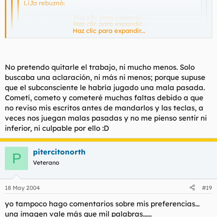
LiJa rebuznó:
¿Hondulado de Honduras?
Haz clic para expandir...
Haz clic para expandir...
Haz clic para expandir...
Haz el favor de no quitarme el trabajo que ya te cubriste ayer
ampliamente de gloria. ¿O es para desquitarte?.
Así se desvían los hilos.
No pretendo quitarle el trabajo, ni mucho menos. Solo
buscaba una aclaración, ni más ni menos; porque supuse
que el subconsciente le habría jugado una mala pasada.
Cometí, cometo y cometeré muchas faltas debido a que
no reviso mis escritos antes de mandarlos y las teclas, a
veces nos juegan malas pasadas y no me pienso sentir ni
inferior, ni culpable por ello :D
pitercitonorth
P
Veterano
18 May 2004
#19
yo tampoco hago comentarios sobre mis preferencias...
una imagen vale más que mil palabras......