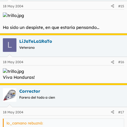
18 May 2004
#15
Ha sido un despiste, en que estaría pensando...
LiJaTeLa1RaTo
L
Veterano
18 May 2004
#16
Viva Honduras!
Corrector
Forero del todo a cien
18 May 2004
#17
lo_camano rebuznó: