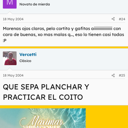
M
Novato de mierda
18 May 2004
#24
Morenas ojos claros, pelo cortito y gafitas aiiiiiiiiiiiiiiii con
cara de buenas, xo mas malas q..., eso lo tienen casi todas
:P
Vercetti
Clásico
18 May 2004
#25
QUE SEPA PLANCHAR Y
PRACTICAR EL COITO