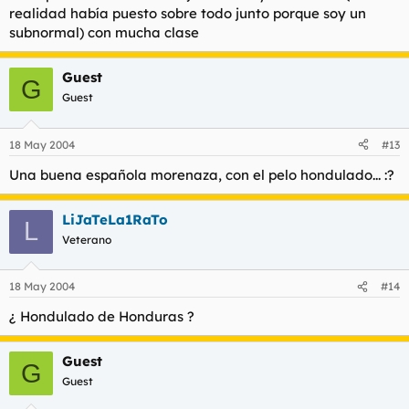
realidad había puesto sobre todo junto porque soy un
subnormal) con mucha clase
Guest
G
Guest
18 May 2004
#13
Una buena española morenaza, con el pelo hondulado... :?
LiJaTeLa1RaTo
L
Veterano
18 May 2004
#14
¿ Hondulado de Honduras ?
Guest
G
Guest