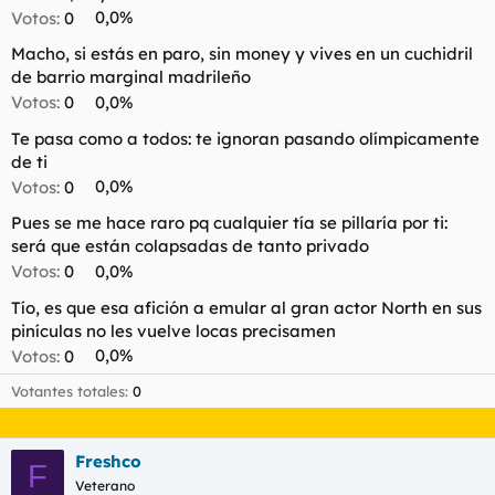
t
o
Votos:
0
0,0%
e
m
Macho, si estás en paro, sin money y vives en un cuchidril
a
de barrio marginal madrileño
Votos:
0
0,0%
Te pasa como a todos: te ignoran pasando olímpicamente
de ti
Votos:
0
0,0%
Pues se me hace raro pq cualquier tía se pillaría por ti:
será que están colapsadas de tanto privado
Votos:
0
0,0%
Tío, es que esa afición a emular al gran actor North en sus
pinículas no les vuelve locas precisamen
Votos:
0
0,0%
Votantes totales
0
Freshco
F
Veterano