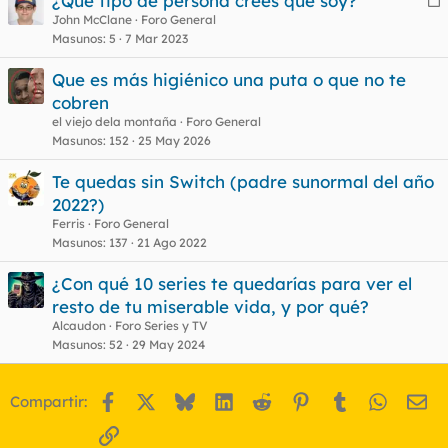
¿Qué tipo de persona crees que soy?
e
John McClane
Foro General
Masunos
5
7 Mar 2023
r
r
Que es más higiénico una puta o que no te
cobren
el viejo dela montaña
Foro General
o
Masunos
152
25 May 2026
Te quedas sin Switch (padre sunormal del año
2022?)
Ferris
Foro General
Masunos
137
21 Ago 2022
¿Con qué 10 series te quedarías para ver el
resto de tu miserable vida, y por qué?
Alcaudon
Foro Series y TV
Masunos
52
29 May 2024
Facebook
X
Bluesky
LinkedIn
Reddit
Pinterest
Tumblr
WhatsA
Em
Compartir:
Enlace