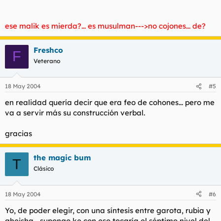
ese malik es mierda?... es musulman--->no cojones... de?
Freshco
F
Veterano
18 May 2004
#5
en realidad quería decir que era feo de cohones... pero me
va a servir más su construcción verbal.
gracias
the magic bum
T
Clásico
18 May 2004
#6
Yo, de poder elegir, con una síntesis entre garota, rubia y
gheisha... supongo ke con eso tocaría el séptimo nivel del