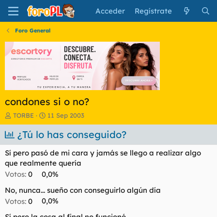
Acceder
Regístrate
Foro General
condones si o no?
I
F
TORBE
11 Sep 2003
n
e
i
¿Tú lo has conseguido?
c
c
h
i
a
Sí pero pasó de mi cara y jamás se llego a realizar algo
a
d
que realmente quería
d
e
Votos:
0
0,0%
o
i
r
n
No, nunca... sueño con conseguirlo algún día
d
i
Votos:
0
0,0%
e
c
l
i
Sí pero la cosa al final no funcionó