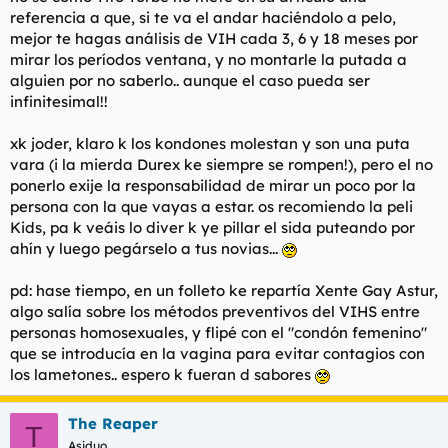
referencia a que, si te va el andar haciéndolo a pelo,
mejor te hagas análisis de VIH cada 3, 6 y 18 meses por
mirar los períodos ventana, y no montarle la putada a
alguien por no saberlo.. aunque el caso pueda ser
infinitesimal!!
xk joder, klaro k los kondones molestan y son una puta
vara (i la mierda Durex ke siempre se rompen!), pero el no
ponerlo exije la responsabilidad de mirar un poco por la
persona con la que vayas a estar. os recomiendo la peli
Kids, pa k veáis lo diver k ye pillar el sida puteando por
ahín y luego pegárselo a tus novias...
pd: hase tiempo, en un folleto ke repartía Xente Gay Astur,
algo salía sobre los métodos preventivos del VIHS entre
personas homosexuales, y flipé con el "condón femenino"
que se introducía en la vagina para evitar contagios con
los lametones.. espero k fueran d sabores
The Reaper
T
Asiduo