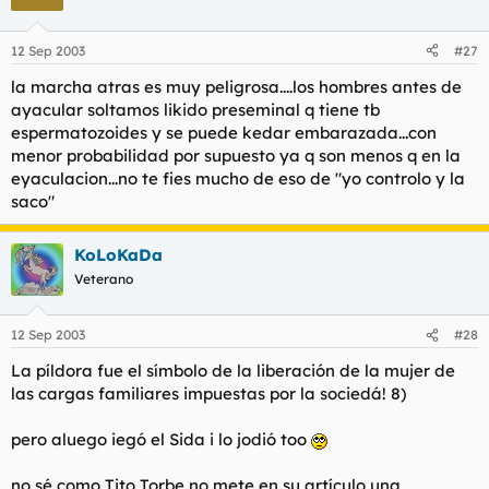
12 Sep 2003
#27
la marcha atras es muy peligrosa....los hombres antes de
ayacular soltamos likido preseminal q tiene tb
espermatozoides y se puede kedar embarazada...con
menor probabilidad por supuesto ya q son menos q en la
eyaculacion...no te fies mucho de eso de "yo controlo y la
saco"
KoLoKaDa
Veterano
12 Sep 2003
#28
La píldora fue el símbolo de la liberación de la mujer de
las cargas familiares impuestas por la sociedá! 8)
pero aluego iegó el Sida i lo jodió too
no sé como Tito Torbe no mete en su artículo una