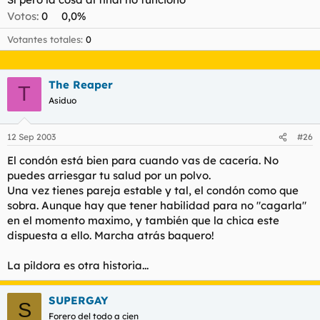
t
o
Votos:
0
0,0%
e
m
Votantes totales
0
a
The Reaper
T
Asiduo
12 Sep 2003
#26
El condón está bien para cuando vas de cacería. No
puedes arriesgar tu salud por un polvo.
Una vez tienes pareja estable y tal, el condón como que
sobra. Aunque hay que tener habilidad para no "cagarla"
en el momento maximo, y también que la chica este
dispuesta a ello. Marcha atrás baquero!
La pildora es otra historia...
SUPERGAY
S
Forero del todo a cien