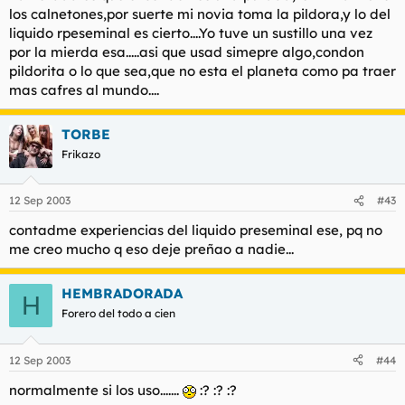
los calnetones,por suerte mi novia toma la pildora,y lo del
liquido rpeseminal es cierto....Yo tuve un sustillo una vez
por la mierda esa.....asi que usad simepre algo,condon
pildorita o lo que sea,que no esta el planeta como pa traer
mas cafres al mundo....
TORBE
Frikazo
12 Sep 2003
#43
contadme experiencias del liquido preseminal ese, pq no
me creo mucho q eso deje preñao a nadie...
HEMBRADORADA
H
Forero del todo a cien
12 Sep 2003
#44
normalmente si los uso.......
:? :? :?