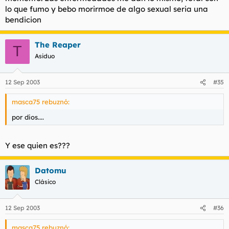
lo que fumo y bebo morirmoe de algo sexual seria una
bendicion
The Reaper
T
Asiduo
12 Sep 2003
#35
masca75 rebuznó:
por dios....
Y ese quien es???
Datomu
Clásico
12 Sep 2003
#36
masca75 rebuznó: