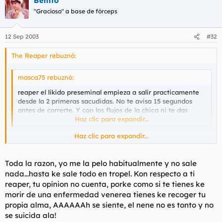
Benito
"Gracioso" a base de fórceps
12 Sep 2003
#32
The Reaper rebuznó:
masca75 rebuznó:
reaper el likido preseminal empieza a salir practicamente
desde la 2 primeras sacudidas. No te avisa 15 segundos
antes de correrte. Y con los flujos de la chica ni te das
cuenta.
Haz clic para expandir...
Haz clic para expandir...
Eso no es cierto. si no, haz el siguiente caso práctico...
agarratela, empieza a darle a la zambomba y verás como tras
dos sacudidas no sale na de na.
Toda la razon, yo me la pelo habitualmente y no sale
nada...hasta ke sale todo en tropel. Kon respecto a ti
reaper, tu opinion no cuenta, porke como si te tienes ke
morir de una enfermedad venerea tienes ke recoger tu
propia alma, AAAAAAh se siente, el nene no es tonto y no
se suicida ala!