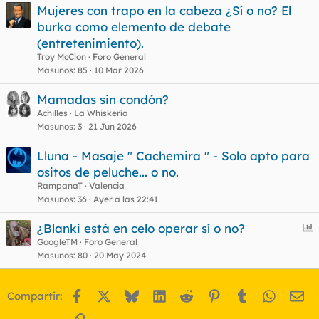
Mujeres con trapo en la cabeza ¿Sí o no? El
burka como elemento de debate
(entretenimiento).
Troy McClon
Foro General
Masunos
85
10 Mar 2026
Mamadas sin condón?
Achilles
La Whiskería
Masunos
3
21 Jun 2026
Lluna - Masaje " Cachemira " - Solo apto para
ositos de peluche... o no.
RampanaT
Valencia
Masunos
36
Ayer a las 22:41
E
¿Blanki está en celo operar sí o no?
n
GoogleTM
Foro General
Masunos
80
20 May 2024
c
u
e
Facebook
X
Bluesky
LinkedIn
Reddit
Pinterest
Tumblr
WhatsA
Em
Compartir:
s
t
Enlace