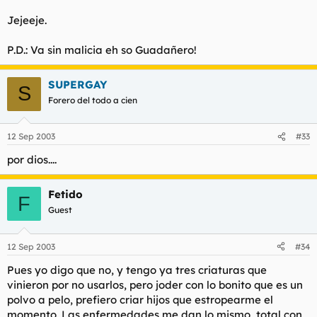
Jejeeje.
P.D.: Va sin malicia eh so Guadañero!
SUPERGAY
S
Forero del todo a cien
12 Sep 2003
#33
por dios....
Fetido
F
Guest
12 Sep 2003
#34
Pues yo digo que no, y tengo ya tres criaturas que
vinieron por no usarlos, pero joder con lo bonito que es un
polvo a pelo, prefiero criar hijos que estropearme el
momento. Las enfermedades me dan lo mismo, total con