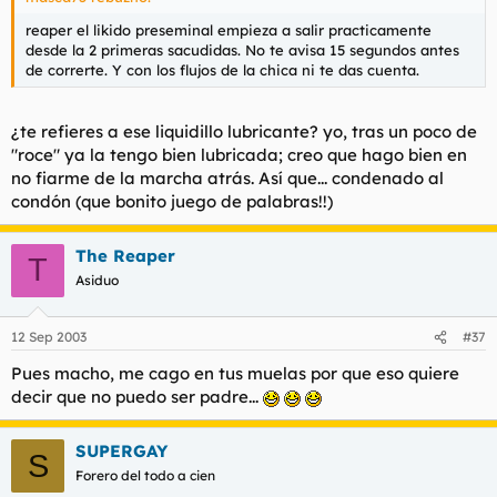
reaper el likido preseminal empieza a salir practicamente
desde la 2 primeras sacudidas. No te avisa 15 segundos antes
de correrte. Y con los flujos de la chica ni te das cuenta.
¿te refieres a ese liquidillo lubricante? yo, tras un poco de
"roce" ya la tengo bien lubricada; creo que hago bien en
no fiarme de la marcha atrás. Así que... condenado al
condón (que bonito juego de palabras!!)
The Reaper
T
Asiduo
12 Sep 2003
#37
Pues macho, me cago en tus muelas por que eso quiere
decir que no puedo ser padre...
SUPERGAY
S
Forero del todo a cien