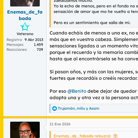
Idealizamos mucho.
e
Yo la echo de menos, pero en el fondo no 
s
sensación de amor que mo he vuelto a ten
Enemas_de_fa
:
bada
Pero es un sentimiento que salía de mi.
Cuando echáis de menos a una ex, no ec
Veterano
más que en vuestra cabeza. Simplement
Registro
9 Abr 2013
Mensajes
1.459
sensaciones ligadas a un momento vital
Reacciones
709
porque el recuerdo y la memoria cambia
hasta que al encontrársela se ha conve
Si pasan años, y más con las mujeres, 
fuertes que recordáis o creéis recordar.
Por eso
@Benito
debe dejar de quedar p
adapta una y otra vez a la persona act
Trujamán
,
miliu
y
Asam
R
e
a
21 Ene 2026
c
c
i
Enemas_de_fabada rebuznó: