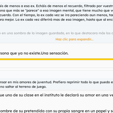
s de menos a esa ex. Echáis de menos el recuerdo, filtrado por vuestr
ona que más se "parece" a esa imagen mental, que tiene mucho que ve
ecuerdo. Con el tiempo, la ex cada vez se ira pareciendo aun menos, 
ara mejor. La ex cada vez diferirá mas de esa imagen, hasta que al en
án en una sombra de la imagen guardada, en la que destacara más los d
Haz clic para expandir...
 follarse a la loca de su ex y que pasen años sin verla. De otra form
vez la misma herida, a pesar de que se infecte.
sona que ya no existe.Una sensación.
nsar en mis amores de juventud. Prefiero reprimir todo lo que puedo e
o saltar al terreno de juego.
e uno de su clase en el instituto le declaró su amor en una v
 nombre de su pretendida con su propia sangre en un papel y 