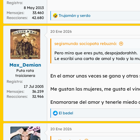
Registro
8 May 2013
Mensajes
33.460
Trujamán
y
serdo
R
Reacciones
42.680
e
a
20 Ene 2026
c
c
i
segismundo sociopata rebuznó:
o
n
Pero mira que eres puta, despojadorahhh.
e
Le escribí una carta de amol y todo y la 
s
Max_Demian
:
Puta rata
En el amor unas veces se gana y otras 
traicionera
Registro
17 Jul 2005
Me gustan las mujeres, me gusta el vino
Mensajes
36.259
Reacciones
32.966
Enamorarse del amor y tenerle miedo a
El bedel
R
e
a
20 Ene 2026
c
c
i