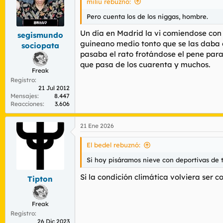
miliu rebuznó:
o
n
Pero cuenta los de los niggas, hombre.
e
s
Un día en Madrid la vi comiendose con
segismundo
:
guineano medio tonto que se las daba de
sociopata
pasaba el rato frotándose el pene par
que pasa de los cuarenta y muchos.
Freak
Registro
21 Jul 2012
Mensajes
8.447
Reacciones
3.606
21 Ene 2026
El bedel rebuznó:
Si hoy pisáramos nieve con deportivas de t
Si la condición climática volviera ser 
Tipton
Freak
Registro
26 Dic 2023