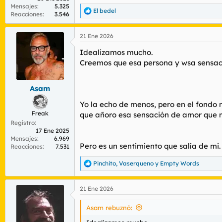
Mensajes
5.325
El bedel
R
Reacciones
3.546
e
a
21 Ene 2026
c
c
Idealizamos mucho.
i
o
Creemos que esa persona y wsa sensació
n
e
s
Asam
:
Yo la echo de menos, pero en el fondo 
Freak
que añoro esa sensación de amor que m
Registro
17 Ene 2025
Mensajes
6.969
Pero es un sentimiento que salía de mi.
Reacciones
7.531
Pinchito
,
Vaserqueno
y
Empty Words
R
e
a
21 Ene 2026
c
c
i
Asam rebuznó:
o
n