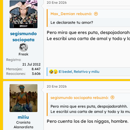
20 Ene 2026
Max_Demian rebuznó:
Le declaraste tu amor?
Pero mira que eres puta, despojadorah
segismundo
Le escribí una carta de amol y todo y
sociopata
Freak
Registro
21 Jul 2012
Mensajes
8.447
El bedel
,
Relativo
y
miliu
R
Reacciones
3.606
e
a
20 Ene 2026
c
c
i
segismundo sociopata rebuznó:
o
n
Pero mira que eres puta, despojadorahhh.
e
Le escribí una carta de amol y todo y la 
s
miliu
:
Pero cuenta los de los niggas, hombre.
Cronista
Alanordista