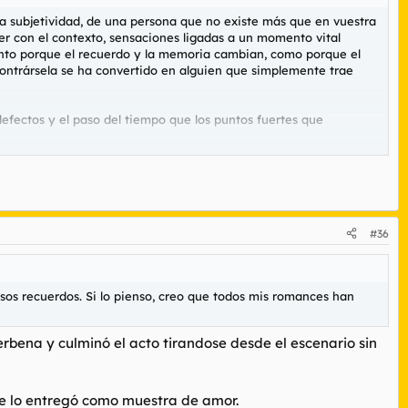
a subjetividad, de una persona que no existe más que en vuestra
r con el contexto, sensaciones ligadas a un momento vital
tanto porque el recuerdo y la memoria cambian, como porque el
contrársela se ha convertido en alguien que simplemente trae
efectos y el paso del tiempo que los puntos fuertes que
a, renueva constantemente esa imagen y la adapta una y otra vez
#36
sos recuerdos. Si lo pienso, creo que todos mis romances han
erbena y culminó el acto tirandose desde el escenario sin
se lo entregó como muestra de amor.