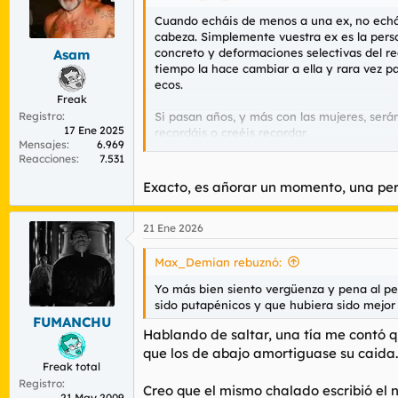
o
n
Cuando echáis de menos a una ex, no echái
e
cabeza. Simplemente vuestra ex es la pers
s
concreto y deformaciones selectivas del r
Asam
:
tiempo la hace cambiar a ella y rara vez p
ecos.
Freak
Registro
Si pasan años, y más con las mujeres, ser
17 Ene 2025
recordáis o creéis recordar.
Mensajes
6.969
Reacciones
7.531
Por eso
@Benito
debe dejar de quedar para
a la persona actual. Como abrir una y otra 
Exacto, es añorar un momento, una per
21 Ene 2026
Max_Demian rebuznó:
Yo más bien siento vergüenza y pena al pe
sido putapénicos y que hubiera sido mejor n
FUMANCHU
Hablando de saltar, una tía me contó qu
que los de abajo amortiguase su caida.
Freak total
Registro
Creo que el mismo chalado escribió el
21 May 2009