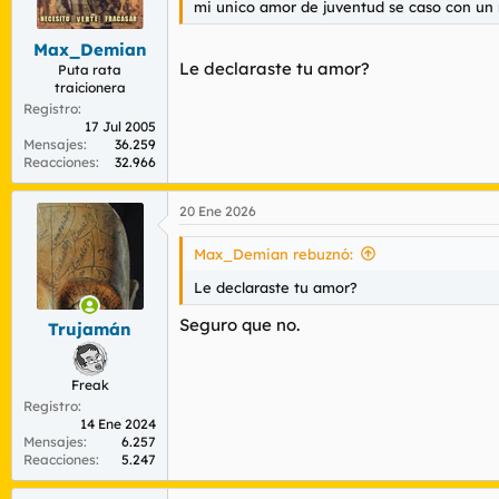
mi unico amor de juventud se caso con un np
r
n
d
i
Max_Demian
e
c
Le declaraste tu amor?
l
i
Puta rata
traicionera
t
o
e
Registro
17 Jul 2005
m
Mensajes
36.259
a
Reacciones
32.966
20 Ene 2026
Max_Demian rebuznó:
Le declaraste tu amor?
Seguro que no.
Trujamán
Freak
Registro
14 Ene 2024
Mensajes
6.257
Reacciones
5.247