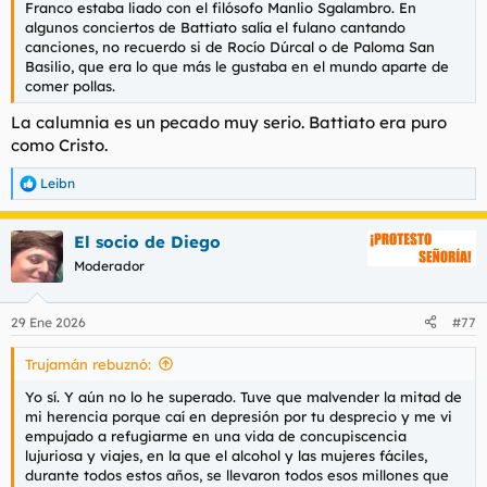
Franco estaba liado con el filósofo Manlio Sgalambro. En
l
i
algunos conciertos de Battiato salía el fulano cantando
t
o
canciones, no recuerdo si de Rocío Dúrcal o de Paloma San
e
Basilio, que era lo que más le gustaba en el mundo aparte de
m
comer pollas.
a
La calumnia es un pecado muy serio. Battiato era puro
como Cristo.
Leibn
R
e
a
El socio de Diego
c
c
Moderador
i
o
n
29 Ene 2026
#77
e
s
Trujamán rebuznó:
:
Yo sí. Y aún no lo he superado. Tuve que malvender la mitad de
mi herencia porque caí en depresión por tu desprecio y me vi
empujado a refugiarme en una vida de concupiscencia
lujuriosa y viajes, en la que el alcohol y las mujeres fáciles,
durante todos estos años, se llevaron todos esos millones que