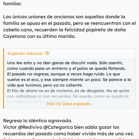
familiar.
En Madrid hace frío,
@Trujamán
, pero no ese frio del bueno
que hacía antes, cuando nevaba y se te congelaban los pies,
Las únicas uniones de ancianos son aquellas donde la
pero los arrimabas al radiador y se arreglaba todo. Si hoy
familia se opuso en el pasado, pero se reencuentran con el
pisáramos nieve con deportivas de tela, nos ingresarían al día
cabello cano, recuerden la felicidad pizpireta de doña
siguiente con una neumonía y estiraríamos la pata.
Cayetana con su último marido.
Nunca volverá esa nieve. El único frío que nos espera ya es el
de la tumba, fría y húmeda. No olvidéis pedir en las últimas
Trujamán rebuznó:
voluntades que os pongan una mortaja con borreguito...
Uno lee esto y no dan ganas de discutir nada. Sólo asentir,
Y eso de Las Bahamas, ¿qué es, una urbanización de Ugena?
como cuando pasa un entierro y el polvo se queda flotando.
El pasado no regresa, aunque a veces haga ruido. Lo que
vuelve es el eco, y ese siempre miente un poco. Se parece a la
vida que tuvimos, pero ya no calienta.
El frío de ahora no es de invierno, es de desgaste. No se quita
con radiadores ni con recuerdos. Se queda, como se queda la
humedad en las paredes viejas.
Haz clic para expandir...
Y sí, quizá no extrañamos a nadie. Extrañamos cuando todavía
no sabíamos que todo se iba a ir acabando sin avisar. Eso es lo
que duele. Lo demás es silencio.
Regresa lo idéntico agravado.
Víctor @Redivivo @Categorico bien sabía gozar los
recuerdos del pasado como haber vivido más de una vez.