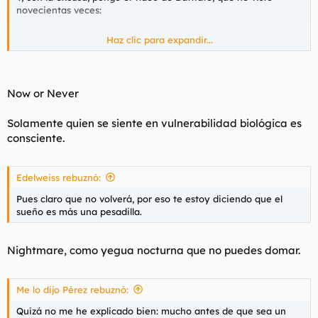
novecientas veces:
Haz clic para expandir...
Para ver este contenido, necesitaremos su consentimiento
para configurar cookies de terceros.
Para obtener información más detallada, consulte nuestra
página de cookies
.
Now or Never
Aceptar cookies de terceros
Solamente quien se siente en vulnerabilidad biológica es
consciente.
Edelweiss rebuznó:
Pues claro que no volverá, por eso te estoy diciendo que el
sueño es más una pesadilla.
Nightmare, como yegua nocturna que no puedes domar.
Me lo dijo Pérez rebuznó:
Quizá no me he explicado bien: mucho antes de que sea un