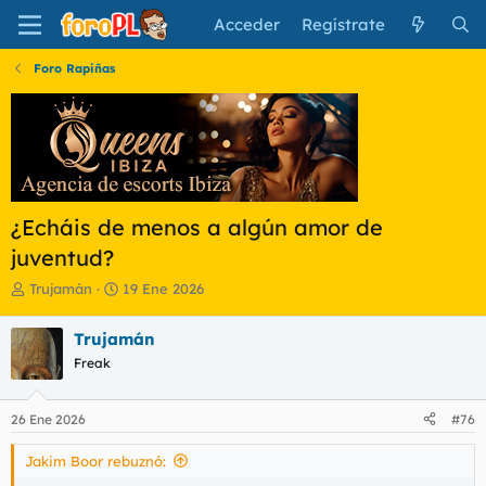
Acceder
Regístrate
Foro Rapiñas
¿Echáis de menos a algún amor de
juventud?
I
F
Trujamán
19 Ene 2026
n
e
i
c
Trujamán
c
h
Freak
i
a
a
d
d
e
26 Ene 2026
#76
o
i
r
n
Jakim Boor rebuznó:
d
i
e
c