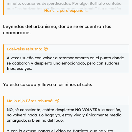
KALIMEEEEEEEEEEEEEEEERAAAAAA IONO
minuto: ocasiones desperdiciadas. Por algo, Battiato cantaba
KALIMEEEEIRAAAAAAA
que "los horizontes perdidos no regresan jamás" (La estación
Haz clic para expandir...
de los amores).
Leyendas del urbanismo, donde se encuentran los
enamorados.
Edelweiss rebuznó:
A veces sueño con volver a retomar amores en el punto donde
se acabaron y despierta uno emocionado, pero con sudores
fríos, eso yes.
Ya está casada y lleva a los niños al cole.
Me lo dijo Pérez rebuznó:
NO, sé consciente, estáte despierto: NO VOLVERÁ la ocasión,
no volverá nada. Lo hago yo, estoy vivo y únicamente medio
amargado, si bien no del todo.
Y, con la excusa, pongo el vídeo de Battiato, que he visto