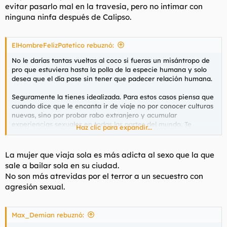
evitar pasarlo mal en la travesía, pero no intimar con
ninguna ninfa después de Calipso.
ElHombreFelizPatetico rebuznó:
No le darías tantas vueltas al coco si fueras un misántropo de
pro que estuviera hasta la polla de la especie humana y solo
desea que el día pase sin tener que padecer relación humana.
Seguramente la tienes idealizada. Para estos casos piensa que
cuando dice que le encanta ir de viaje no por conocer culturas
nuevas, sino por probar rabo extranjero y acumular
experiencias sexuales en todas las partes del mundo. Te
Haz clic para expandir...
comentó que iba a Senegal a ver el lago Rosa cuando en
realidad lo que quería probar era una orgía de grandes rabos
negros en la que era la única hembra.
La mujer que viaja sola es más adicta al sexo que la que
sale a bailar sola en su ciudad.
Me lo he inventado todo, pero tiene más probabilidades de ser
No son más atrevidas por el terror a un secuestro con
cierto de lo que crees.
agresión sexual.
Max_Demian rebuznó: