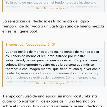
Yo la echo de menos, pero en el fondo no es a ella, sino a la
sensación de estar vivo que me aportaba, un sentimiento que
Haz clic para expandir...
nacía de mi, de la misma mamera que añoro esa sensación de
amor que mo he vuelto a tener
La sensación del flechazo es la llamada del lapso
temporal de dar vida a un vástago sano de buena mezcla
Pero es un sentimiento que salía de mi.
en selfish gene pool.
Enemas_de_fabada rebuznó:
Cuando echáis de menos a una ex, no echáis de menos a esa
ex. Echáis de menos el recuerdo, filtrado por vuestra
subjetividad, de una persona que no existe más que en vuestra
cabeza. Simplemente vuestra ex es la persona que más se
"parece" a esa imagen mental, que tiene mucho que ver con el
contexto, sensaciones ligadas a un momento vital concreto y
deformaciones selectivas del recuerdo. Con el tiempo, la ex
cada vez se ira pareciendo aun menos, tanto porque el
Haz clic para expandir...
recuerdo y la memoria cambian, como porque el tiempo la
hace cambiar a ella y rara vez para mejor. La ex cada vez
diferirá mas de esa imagen, hasta que al encontrársela se ha
Tiempo convulso de una época sin moral costumbrista
convertido en alguien que simplemente trae ecos.
cuando no existían ni las exparejas ni una legislación
sobre el divorcio, la violencia de género, ni una ideología