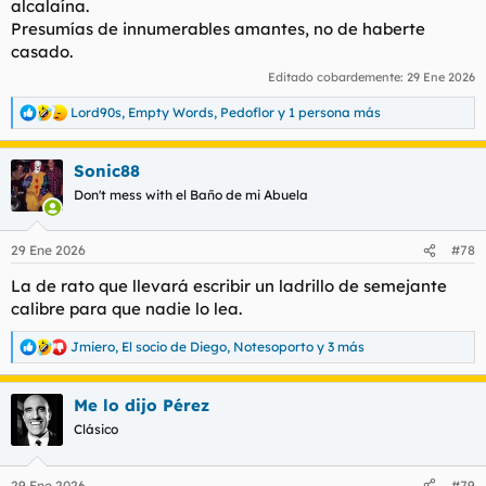
alcalaína.
Presumías de innumerables amantes, no de haberte
casado.
Editado cobardemente:
29 Ene 2026
Lord90s
,
Empty Words
,
Pedoflor
y 1 persona más
R
e
a
Sonic88
c
c
Don't mess with el Baño de mi Abuela
i
o
n
29 Ene 2026
#78
e
s
La de rato que llevará escribir un ladrillo de semejante
:
calibre para que nadie lo lea.
Jmiero
,
El socio de Diego
,
Notesoporto
y 3 más
R
e
a
Me lo dijo Pérez
c
c
Clásico
i
o
n
29 Ene 2026
#79