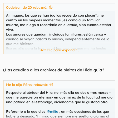
las he dicho que no por diversos motivos. Varias con la piel
blanca como la leche, ojos color miel, pelo pajizo, opusinas,
Codeisan de 20 rebuznó:
tetas como cabezas, inteligentes...absolutos sueños. Y yo feo
A ninguno, los que se han ido los recuerdo con placer*, me
como una putísima mierda, pobre como una rata y tarado
centro en los mejores momentos , es como a un familiar
como una piedra dando vueltas en una lavadora vacía. Jejeje
muerto, me niego a recordarlo en el ataúd, sino cuanto estaba
vivo.
Pero no hay que acontentarse nunca. Siempre hay que
Los amores que quedan , incluidos familiares, están cerca y
avanzar y sacrificar todo para acercarte a la visión mayor.
cuando se vayan pasará lo mismo, independientemente de lo
Nunca mirar atrás.
que me hicieran.
Eso es sólo para la familia , si hay alguien que me ha hecho
Jejeje
Haz clic para expandir...
daño * aquí entronco con lo de antes, uno es íntegro, hidalgo y
Sí.
hombre de honor, pero no gilipollas, se la guardo pero sin que
me obsesione. Si no es un peligro para mí o mi familia, lo mejor
es el más frío olvido.
¿Has acudido a los archivos de pleitos de Hidalguía?
Supongo que no habréis entendido una mierda lo que he
escrito , es que acabo de tomarme unas cosas.
Me lo dijo Pérez rebuznó:
Para ver este contenido, necesitaremos su consentimiento
para configurar cookies de terceros.
Respecto al abridor del Hilo: no, más allá de dos o tres meses -
Para obtener información más detallada, consulte nuestra
que me parecieron eternos- en que mi ex de la facultad me dio
página de cookies
.
una patada en el estómago, diciéndome que le gustaba otro.
Aceptar cookies de terceros
Referente a lo que dice
@miliu
, en más ocasiones de las que
hubiera deseado. Y mirad que siempre me suelta la alarma al