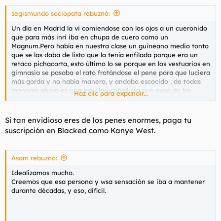
segismundo sociopata rebuznó:
Un día en Madrid la vi comiendose con los ojos a un cueronido
que para más inri iba en chupa de cuero como un
Magnum.Pero había en nuestra clase un guineano medio tonto
que se las daba de listo que la tenía enfilada porque era un
retaco pichacorta, esto último lo se porque en los vestuarios en
gimnasia se pasaba el rato frotándose el pene para que luciera
más gorda y no había manera, y andaba escocido , de todas
maneras ahora es una jamelga caballuna que pasa de los
Haz clic para expandir...
cuarenta y muchos.
Si tan envidioso eres de los penes enormes, paga tu
suscripción en Blacked como Kanye West.
Asam rebuznó:
Idealizamos mucho.
Creemos que esa persona y wsa sensación se iba a mantener
durante décadas, y eso, difícil.