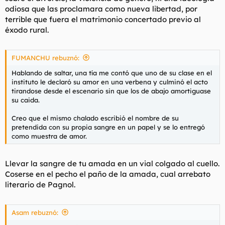
Si pasan años, y más con las mujeres, serán en una sombra de
odiosa que las proclamara como nueva libertad, por
la imagen guardada, en la que destacara más los defectos y el
terrible que fuera el matrimonio concertado previo al
paso del tiempo que los puntos fuertes que recordáis o creéis
recordar.
éxodo rural.
Por eso
@Benito
debe dejar de quedar para follarse a la loca
de su ex y que pasen años sin verla. De otra forma, renueva
FUMANCHU rebuznó:
constantemente esa imagen y la adapta una y otra vez a la
Hablando de saltar, una tía me contó que uno de su clase en el
persona actual. Como abrir una y otra vez la misma herida, a
instituto le declaró su amor en una verbena y culminó el acto
pesar de que se infecte.
tirandose desde el escenario sin que los de abajo amortiguase
su caida.
Creo que el mismo chalado escribió el nombre de su
pretendida con su propia sangre en un papel y se lo entregó
como muestra de amor.
Llevar la sangre de tu amada en un vial colgado al cuello.
Coserse en el pecho el paño de la amada, cual arrebato
literario de Pagnol.
Asam rebuznó: