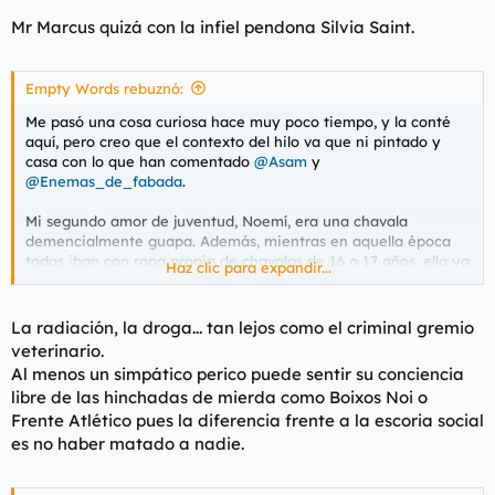
Mr Marcus quizá con la infiel pendona Silvia Saint.
Empty Words rebuznó:
Me pasó una cosa curiosa hace muy poco tiempo, y la conté
aquí, pero creo que el contexto del hilo va que ni pintado y
casa con lo que han comentado
@Asam
y
@Enemas_de_fabada
.
Mi segundo amor de juventud, Noemí, era una chavala
demencialmente guapa. Además, mientras en aquella época
todas iban con ropa propia de chavalas de 16 o 17 años, ella ya
Haz clic para expandir...
vestía blazers, tacones, iba con bolsos caros... llevaba un rollo
sofisticado.
La radiación, la droga... tan lejos como el criminal gremio
Ella se pilló de mi... yo no estaba pillado de ella porque era
veterinario.
inalcanzable... pero claro, al ver que mostraba interés, me pillé
Al menos un simpático perico puede sentir su conciencia
de ella. No sé que coño hacía yo, que parecía un gualtrapa en
libre de las hinchadas de mierda como Boixos Noi o
aquella época, con un tía como aquella. Su ambiente, sus
Frente Atlético pues la diferencia frente a la escoria social
amigas, el entorno acabó con todo rápido y me dejó bastante
jodido, muy jodido. Estaba lo que se dice enamorado, y a esas
es no haber matado a nadie.
edades se vive con mucha intensidad.