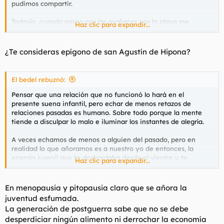
pudimos compartir.
Todavía, cuando paseo por las mañanas por la playa me
Haz clic para expandir...
acuerdo fugazmente de lo nuestro, pero se me pasa en cuanto
llego a mi bungalow recién comprado en las Bahamas, porque
imagino que ahora eres feliz.
¿Te consideras epígono de san Agustín de Hipona?
Por cierto, ¿Qué tal en Madrid? ¿Mucho frío,
@El bedel
?
El bedel rebuznó:
Pensar que una relación que no funcionó lo hará en el
presente suena infantil, pero echar de menos retazos de
relaciones pasadas es humano. Sobre todo porque la mente
tiende a disculpar lo malo e iluminar los instantes de alegría.
A veces echamos de menos a alguien del pasado, pero en
realidad lo que añoramos es a nuestro yo de entonces, la
energía juvenil que te desbordaba desde el vientre y te
Haz clic para expandir...
permitía rastrear el mundo; la inocencia que te facilitaba
seguir confiando en los demás a pesar de la evidencia.
En menopausia y pitopausia claro que se añora la
juventud esfumada.
Nosotros somos esos carcamales ridículos que, ante una foto
La generación de postguerra sabe que no se debe
en blanco y negro de un poblado chabolista, escriben que qué
desperdiciar ningún alimento ni derrochar la economía
bien se vivía con Franco y tal.