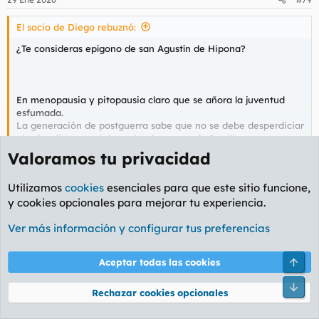
e
s
El socio de Diego rebuznó:
:
¿Te consideras epígono de san Agustín de Hipona?
En menopausia y pitopausia claro que se añora la juventud
esfumada.
La generación de postguerra sabe que no se debe desperdiciar
ningún alimento ni derrochar la economía familiar.
Haz clic para expandir...
Valoramos tu privacidad
Las únicas uniones de ancianos son aquellas donde la familia
Bufff. Sí a todo, por cansinez.
se opuso en el pasado, pero se reencuentran con el cabello
Utilizamos
cookies
esenciales para que este sitio funcione,
cano, recuerden la felicidad pizpireta de doña Cayetana con su
Lord90s
,
serdo
y
Relativo
R
y cookies opcionales para mejorar tu experiencia.
último marido.
e
a
Ver más información y configurar tus preferencias
Codeisan de 20
c
c
Muerto por dentro
i
Regresa lo idéntico agravado.
Arri
Aceptar todas las cookies
o
Víctor @Redivivo @Categorico bien sabía gozar los recuerdos
n
del pasado como haber vivido más de una vez.
29 Ene 2026
#80
Pie
e
Solamente añoramos la felicidad en el tiempo perdido.
Rechazar cookies opcionales
s
El socio de Diego rebuznó:
: