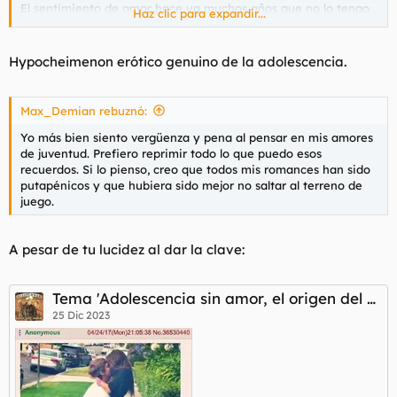
El sentimiento de amor hace ya muchos años que no lo tengo
Haz clic para expandir...
hacia nadie.
La semilla si, pero no ha sido correspondido estos años.
Hypocheimenon erótico genuino de la adolescencia.
Lo acepto medio bien, viendo la vida como es, para quejarse.
Max_Demian rebuznó:
Yo más bien siento vergüenza y pena al pensar en mis amores
de juventud. Prefiero reprimir todo lo que puedo esos
recuerdos. Si lo pienso, creo que todos mis romances han sido
putapénicos y que hubiera sido mejor no saltar al terreno de
juego.
A pesar de tu lucidez al dar la clave:
Tema 'Adolescencia sin amor, el origen del problema'
25 Dic 2023