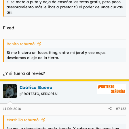
si se mete a puta y deja de enseñar las tetas gratis, pero poco
asesoramiento más le ibas a prestar tú al poder de unas curvas
así.
Fixed.
Benito rebuznó:
Si me hiciera un facesitting, entre mi jerol y ese najas
desviamos el eje de la tierra.
¿Y si fuera al revés?
Caótico Bueno
¡¡PROTESTO, SEÑORÍA!!
11 Dic 2016
#7.163
Morzhilla rebuznó:
No voy a demostrarte nada, tarado. Y sobre ese tio, pues hay