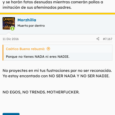
y se harán fotos desnudas mientras comerán pollas a
corta las venas y supongo que será algo normal en algún
imitación de sus afeminados padres.
tiempo. Estoy madurando.
Morzhilla
Muerto por dentro
11 Dic 2016
#7.167
Caótico Bueno rebuznó:
Porque no tienes NADA ni eres NADIE.
No proyectes en mi tus fustraciones por no ser reconocido.
Yo estoy encantado con NO SER NADA Y NO SER NADIE.
NO EGOS, NO TRENDS. MOTHERFUCKER.