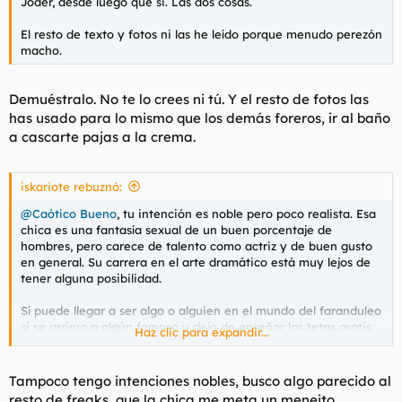
Joder, desde luego que si. Las dos cosas.
El resto de texto y fotos ni las he leído porque menudo perezón
macho.
Demuéstralo. No te lo crees ni tú. Y el resto de fotos las
has usado para lo mismo que los demás foreros, ir al baño
a cascarte pajas a la crema.
iskariote rebuznó:
@Caótico Bueno
, tu intención es noble pero poco realista. Esa
chica es una fantasía sexual de un buen porcentaje de
hombres, pero carece de talento como actriz y de buen gusto
en general. Su carrera en el arte dramático está muy lejos de
tener alguna posibilidad.
Sí puede llegar a ser algo o alguien en el mundo del faranduleo
si se arrima a algún famoso y deja de enseñar las tetas gratis,
Haz clic para expandir...
pero poco asesoramiento más le ibas a prestar tú al poder de
unas curvas así.
Tampoco tengo intenciones nobles, busco algo parecido al
resto de freaks, que la chica me meta un meneito