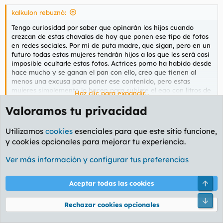
kalkulon rebuznó:
Tengo curiosidad por saber que opinarán los hijos cuando
crezcan de estas chavalas de hoy que ponen ese tipo de fotos
en redes sociales. Por mi de puta madre, que sigan, pero en un
futuro todas estas mujeres tendrán hijos a los que les será casi
imposible ocultarle estas fotos. Actrices porno ha habido desde
hace mucho y se ganan el pan con ello, creo que tienen al
menos una excusa para poner ese contenido, pero estas
mujeres simplemente lo hacen para subirse el ego con litros de
Haz clic para expandir...
babas (pienso yo). Si hay otra explicación me gustaría saberla.
Valoramos tu privacidad
Básicamente tengo curiosidad por saber como será la
mentalidad de esa generación porque estoy casi seguro de
El hijo de Bell es forero. Se lo puede preguntar.
que si encontráis una foto de vuestra madre con una pose
Utilizamos
cookies
esenciales para que este sitio funcione,
como las de la mujer anterior, más de uno s̶e̶ ̶h̶a̶c̶e̶ ̶u̶n̶ ̶p̶a̶j̶o̶t̶e̶ se
y cookies opcionales para mejorar tu experiencia.
corta las venas y supongo que será algo normal en algún
conchudo
tiempo. Estoy madurando.
Veterano
Ver más información y configurar tus preferencias
12 Dic 2016
#7.173
Arri
Aceptar todas las cookies
Aquí hemos venido a debatir acerca de los durísimos
Pie
Rechazar cookies opcionales
procesos judiciales con los que se va a enfrentar TURBO,
no hemos venido a debatir acerca de si una mujer con