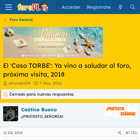
Acceder
Regístrate
Foro General
El 'Caso TORBE': Ya vino a saludar al foro,
próxima visita, 2018
I
F
AhoraEsEM
7 May 2016
n
e
Cerrado para nuevas respuestas.
i
c
c
h
i
a
Caótico Bueno
a
d
d
¡¡PROTESTO, SEÑORÍA!!
e
o
i
r
n
11 Dic 2016
#7.151
d
i
e
c