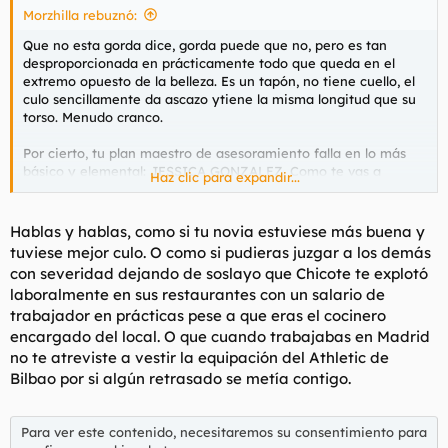
Morzhilla rebuznó:
l
i
t
o
Que no esta gorda dice, gorda puede que no, pero es tan
e
desproporcionada en prácticamente todo que queda en el
m
extremo opuesto de la belleza. Es un tapón, no tiene cuello, el
a
culo sencillamente da ascazo ytiene la misma longitud que su
torso. Menudo cranco.
Por cierto, tu plan maestro de asesoramiento falla en lo más
básico y elemental: JESSICA GONZALEZ. Como te vas a
Haz clic para expandir...
vender con ese puto nombre de mierda.
Hablas y hablas, como si tu novia estuviese más buena y
tuviese mejor culo. O como si pudieras juzgar a los demás
con severidad dejando de soslayo que Chicote te explotó
laboralmente en sus restaurantes con un salario de
trabajador en prácticas pese a que eras el cocinero
encargado del local. O que cuando trabajabas en Madrid
no te atreviste a vestir la equipación del Athletic de
Bilbao por si algún retrasado se metía contigo.
Para ver este contenido, necesitaremos su consentimiento para