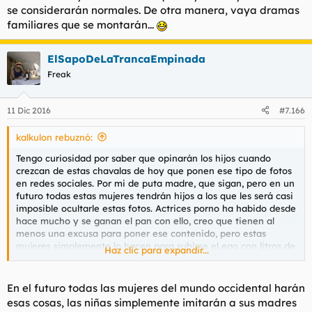
se considerarán normales. De otra manera, vaya dramas
familiares que se montarán...
ElSapoDeLaTrancaEmpinada
Freak
11 Dic 2016
#7.166
kalkulon rebuznó:
Tengo curiosidad por saber que opinarán los hijos cuando
crezcan de estas chavalas de hoy que ponen ese tipo de fotos
en redes sociales. Por mi de puta madre, que sigan, pero en un
futuro todas estas mujeres tendrán hijos a los que les será casi
imposible ocultarle estas fotos. Actrices porno ha habido desde
hace mucho y se ganan el pan con ello, creo que tienen al
menos una excusa para poner ese contenido, pero estas
mujeres simplemente lo hacen para subirse el ego con litros de
Haz clic para expandir...
babas (pienso yo). Si hay otra explicación me gustaría saberla.
Básicamente tengo curiosidad por saber como será la
mentalidad de esa generación porque estoy casi seguro de
En el futuro todas las mujeres del mundo occidental harán
que si encontráis una foto de vuestra madre con una pose
esas cosas, las niñas simplemente imitarán a sus madres
como las de la mujer anterior, más de uno s̶e̶ ̶h̶a̶c̶e̶ ̶u̶n̶ ̶p̶a̶j̶o̶t̶e̶ se