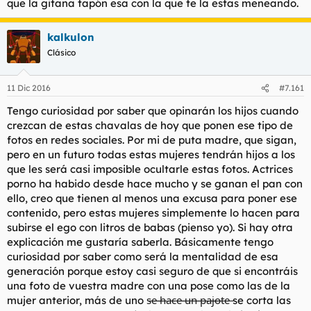
que la gitana tapón esa con la que te la estas meneando.
kalkulon
Clásico
11 Dic 2016
#7.161
Tengo curiosidad por saber que opinarán los hijos cuando
crezcan de estas chavalas de hoy que ponen ese tipo de
fotos en redes sociales. Por mi de puta madre, que sigan,
pero en un futuro todas estas mujeres tendrán hijos a los
que les será casi imposible ocultarle estas fotos. Actrices
porno ha habido desde hace mucho y se ganan el pan con
ello, creo que tienen al menos una excusa para poner ese
contenido, pero estas mujeres simplemente lo hacen para
subirse el ego con litros de babas (pienso yo). Si hay otra
explicación me gustaría saberla. Básicamente tengo
curiosidad por saber como será la mentalidad de esa
generación porque estoy casi seguro de que si encontráis
una foto de vuestra madre con una pose como las de la
mujer anterior, más de uno s̶e̶ ̶h̶a̶c̶e̶ ̶u̶n̶ ̶p̶a̶j̶o̶t̶e̶ se corta las