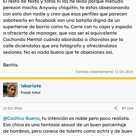
El resto de texto y fotos ni las he leído porque menudo
perezon macho. Anyway chiquitin, te estas obsesionando
con esta don nadie y creo que esos perfiles que parecen
sabotearla en facebook son una batalla digna de un
superheroe de barrio como tu. Corre con tu capa y espada
a ofrecerte de manager, que vas ser el equivalente
Cachondo Mental cuando abordaba a chavalas por la
calle diciéndolas que era fotógrafo y ofreciéndolas
sesiones. No es nada bueno que te obsesiones así.
Bechis.
Editado cobardemente:
11 Dic 2016
iskariote
Freak total
11 Dic 2016
#7.154
@Caótico Bueno
, tu intención es noble pero poco realista.
Esa chica es una fantasía sexual de un buen porcentaje
de hombres, pero carece de talento como actriz y de buen