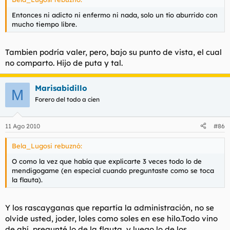
Entonces ni adicto ni enfermo ni nada, solo un tío aburrido con
mucho tiempo libre.
Tambien podría valer, pero, bajo su punto de vista, el cual
no comparto. Hijo de puta y tal.
Marisabidillo
M
Forero del todo a cien
11 Ago 2010
#86
Bela_Lugosi rebuznó:
O como la vez que había que explicarte 3 veces todo lo de
mendigogame (en especial cuando preguntaste como se toca
la flauta).
Y los rascayganas que repartía la administración, no se
olvide usted, joder, loles como soles en ese hilo.Todo vino
de ahí, pregunté lo de la flauta, y luego lo de los