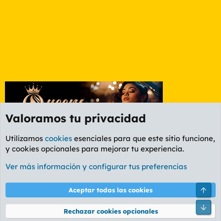
Valoramos tu privacidad
Utilizamos
cookies
esenciales para que este sitio funcione,
y cookies opcionales para mejorar tu experiencia.
Foro General
Ver más información y configurar tus preferencias
Cookies
PL OLDSTYLE AMARILLO
Cambiar fuente
Español (ES)
Arri
Aceptar todas las cookies
Contáctanos
Términos y reglas
Política de privacidad
Ayuda
R
Pie
S
Rechazar cookies opcionales
S
®
Community platform by XenForo
© 2010-2026 XenForo Ltd.