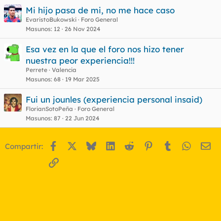
Mi hijo pasa de mi, no me hace caso
EvaristoBukowski
Foro General
Masunos
12
26 Nov 2024
Esa vez en la que el foro nos hizo tener
nuestra peor experiencia!!!
Perrete
Valencia
Masunos
68
19 Mar 2025
Fui un jounles (experiencia personal insaid)
FlorianSotoPeña
Foro General
Masunos
87
22 Jun 2024
Facebook
X
Bluesky
LinkedIn
Reddit
Pinterest
Tumblr
WhatsA
Em
Compartir:
Enlace