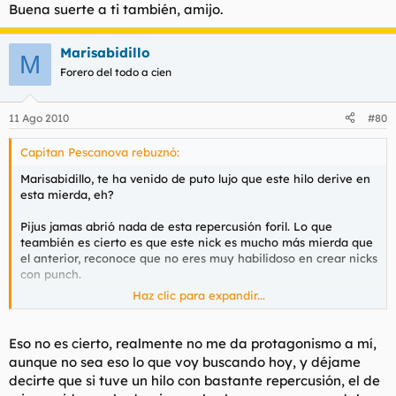
Buena suerte a ti también, amijo.
Marisabidillo
M
Forero del todo a cien
11 Ago 2010
#80
Capitan Pescanova rebuznó:
Marisabidillo, te ha venido de puto lujo que este hilo derive en
esta mierda, eh?
Pijus jamas abrió nada de esta repercusión foril. Lo que
teambién es cierto es que este nick es mucho más mierda que
el anterior, reconoce que no eres muy habilidoso en crear nicks
con punch.
Haz clic para expandir...
Buena suerte UBP.:1
Eso no es cierto, realmente no me da protagonismo a mí,
aunque no sea eso lo que voy buscando hoy, y déjame
decirte que si tuve un hilo con bastante repercusión, el de