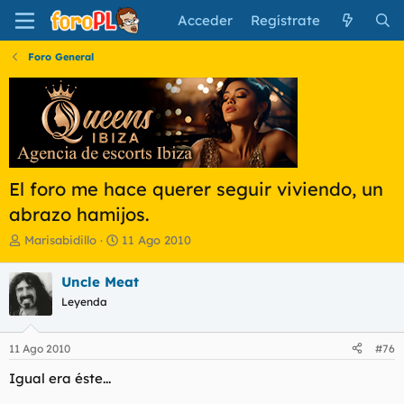
Acceder
Regístrate
Foro General
El foro me hace querer seguir viviendo, un
abrazo hamijos.
I
F
Marisabidillo
11 Ago 2010
n
e
i
c
Uncle Meat
c
h
Leyenda
i
a
a
d
d
e
11 Ago 2010
#76
o
i
r
n
Igual era éste...
d
i
e
c