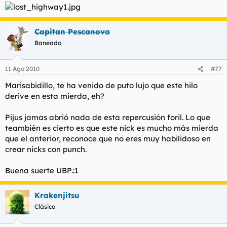
l
i
t
o
e
Capitan Pescanova
m
Baneado
a
11 Ago 2010
#77
Marisabidillo, te ha venido de puto lujo que este hilo
derive en esta mierda, eh?
Pijus jamas abrió nada de esta repercusión foril. Lo que
teambién es cierto es que este nick es mucho más mierda
que el anterior, reconoce que no eres muy habilidoso en
crear nicks con punch.
Buena suerte UBP.:1
Krakenjitsu
Clásico