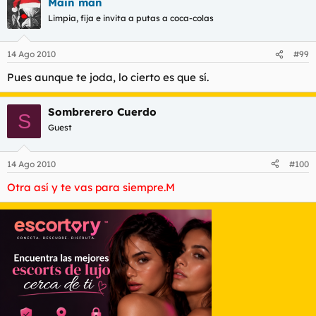
Main man
Limpia, fija e invita a putas a coca-colas
14 Ago 2010
#99
Pues aunque te joda, lo cierto es que sí.
Sombrerero Cuerdo
S
Guest
14 Ago 2010
#100
Otra así y te vas para siempre.M