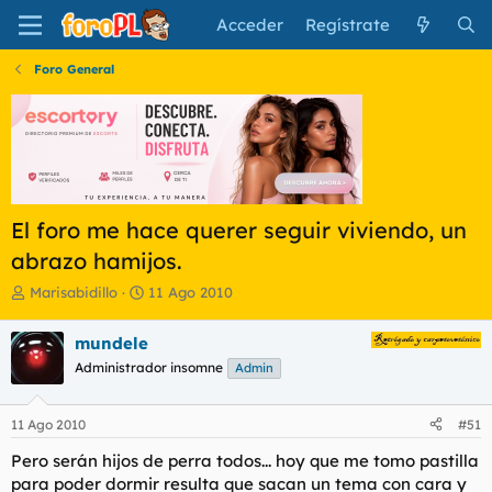
Acceder
Regístrate
Foro General
El foro me hace querer seguir viviendo, un
abrazo hamijos.
I
F
Marisabidillo
11 Ago 2010
n
e
i
c
mundele
c
h
Administrador insomne
Admin
i
a
a
d
d
e
11 Ago 2010
#51
o
i
r
n
Pero serán hijos de perra todos... hoy que me tomo pastilla
d
i
para poder dormir resulta que sacan un tema con cara y
e
c