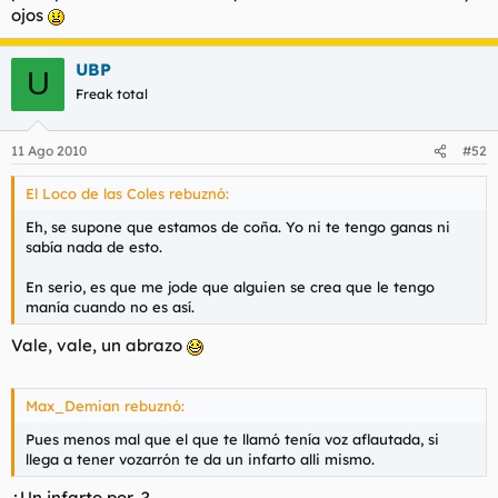
ojos
l
i
t
o
e
UBP
U
m
Freak total
a
11 Ago 2010
#52
El Loco de las Coles rebuznó:
Eh, se supone que estamos de coña. Yo ni te tengo ganas ni
sabía nada de esto.
En serio, es que me jode que alguien se crea que le tengo
manía cuando no es así.
Vale, vale, un abrazo
Max_Demian rebuznó:
Pues menos mal que el que te llamó tenía voz aflautada, si
llega a tener vozarrón te da un infarto alli mismo.
¿Un infarto por...?