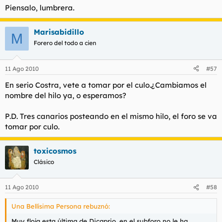
Píensalo, lumbrera.
Marisabidillo
M
Forero del todo a cien
11 Ago 2010
#57
En serio Costra, vete a tomar por el culo.¿Cambiamos el
nombre del hilo ya, o esperamos?
P.D. Tres canarios posteando en el mismo hilo, el foro se va
tomar por culo.
toxicosmos
Clásico
11 Ago 2010
#58
Una Bellísima Persona rebuznó:
Muy floja esta última de Dicaprio, en el subforo no le ha