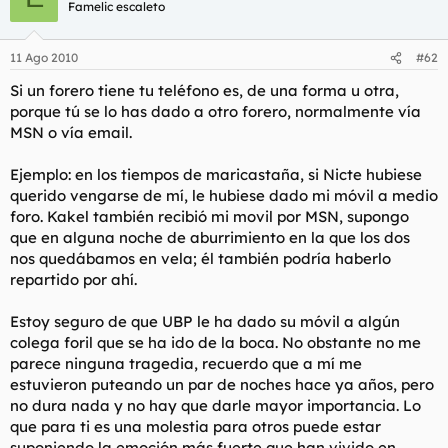
Famelic escaleto
11 Ago 2010
#62
Si un forero tiene tu teléfono es, de una forma u otra,
porque tú se lo has dado a otro forero, normalmente vía
MSN o vía email.
Ejemplo: en los tiempos de maricastaña, si Nicte hubiese
querido vengarse de mí, le hubiese dado mi móvil a medio
foro. Kakel también recibió mi movil por MSN, supongo
que en alguna noche de aburrimiento en la que los dos
nos quedábamos en vela; él también podría haberlo
repartido por ahí.
Estoy seguro de que UBP le ha dado su móvil a algún
colega foril que se ha ido de la boca. No obstante no me
parece ninguna tragedia, recuerdo que a mí me
estuvieron puteando un par de noches hace ya años, pero
no dura nada y no hay que darle mayor importancia. Lo
que para ti es una molestia para otros puede estar
suponiendo la emoción más fuerte que han vivido en