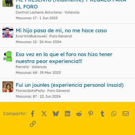
EL FORO
Central Lechera Asturiana
Valencia
Masunos
17
1 Jun 2025
Mi hijo pasa de mi, no me hace caso
EvaristoBukowski
Foro General
Masunos
12
26 Nov 2024
Esa vez en la que el foro nos hizo tener
nuestra peor experiencia!!!
Perrete
Valencia
Masunos
68
19 Mar 2025
Fui un jounles (experiencia personal insaid)
FlorianSotoPeña
Foro General
Masunos
87
22 Jun 2024
Facebook
X
Bluesky
LinkedIn
Reddit
Pinterest
Tumblr
WhatsA
Em
Compartir:
Enlace