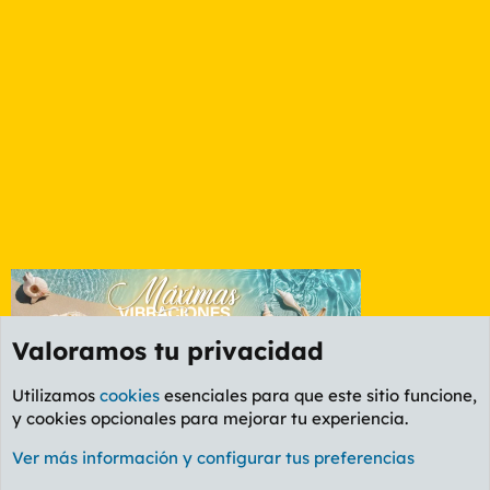
Valoramos tu privacidad
Utilizamos
cookies
esenciales para que este sitio funcione,
y cookies opcionales para mejorar tu experiencia.
Foro General
Ver más información y configurar tus preferencias
Cookies
PL OLDSTYLE AMARILLO
Cambiar fuente
Español (ES)