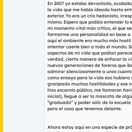
En 2007 yo estaba devastado, acababa 
la vida que me había ideado hasta ent
exterior. Yo era un crío hedonista, ir
mismo. Espero que podáis entender lo 
mi momento vital más crítico, el que s
formarme una personalidad en base a un
aquí el ambiente era mucho más hostil 
intentar caerle bien a todo el mundo.
aspectos de mi vida que podían parecer
verdad, cierta manera de enfocar la vi
nuevas generaciones de foreros que iba
admirar silenciosamente a unos cuant
como ensayo para la vida eso hubiera s
granjeado muchas hostilidades y ese n
hizo escarnio público, me llamaron ñar
inicial), llegué a ser la mascota de a
“graduado” y poder salir de la escuela
para el caso que tenemos delante.
Ahora estoy aquí en una especie de pró