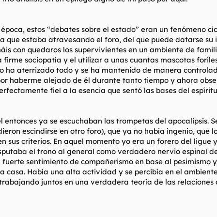
 época, estos “debates sobre el estado” eran un fenómeno cíc
 que estaba atravesando el foro, del que puede datarse su i
is con quedaros los supervivientes en un ambiente de familiar
 firme sociopatía y el utilizar a unas cuantas mascotas forile
o ha aterrizado todo y se ha mantenido de manera controlad
or haberme alejado de él durante tanto tiempo y ahora obse
erfectamente fiel a la esencia que sentó las bases del espírit
uel entonces ya se escuchaban las trompetas del apocalipsis.
ieron escindirse en otro foro), que ya no había ingenio, que
sus criterios. En aquel momento yo era un forero del ligue y 
putaba el trono al general como verdadero nervio espinal de
 fuerte sentimiento de compañerismo en base al pesimismo y 
ta casa. Había una alta actividad y se percibía en el ambient
trabajando juntos en una verdadera teoría de las relaciones 