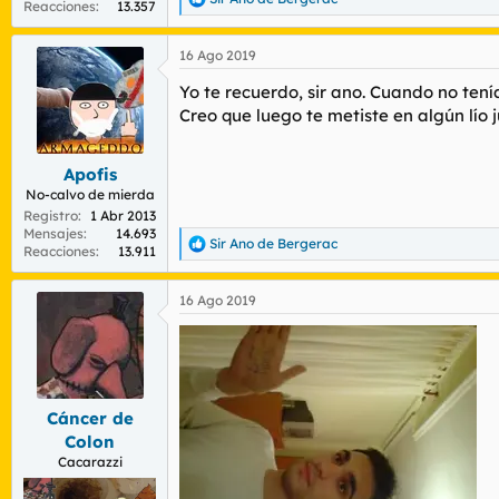
R
Reacciones
13.357
e
a
16 Ago 2019
c
c
Yo te recuerdo, sir ano. Cuando no tení
i
o
Creo que luego te metiste en algún lío j
n
e
s
Apofis
:
No-calvo de mierda
Registro
1 Abr 2013
Mensajes
14.693
Sir Ano de Bergerac
R
Reacciones
13.911
e
a
16 Ago 2019
c
c
i
o
n
e
s
Cáncer de
:
Colon
Cacarazzi