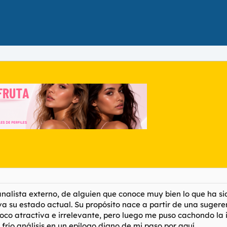
analista externo, de alguien que conoce muy bien lo que ha sido
a su estado actual. Su propósito nace a partir de una sugere
o atractiva e irrelevante, pero luego me puso cachondo la idea
frío análisis en un epílogo digno de mi paso por aquí.