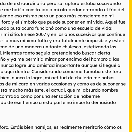
nada de extraordinaria pero su ruptura estaba socavando
 me había construido a mi alrededor entrando el frío del
go siendo eso mismo pero un poco más consciente de mí
oro y el símbolo que puede suponer en mi vida. Aquel fue
o modo putalocura funcionó como una escuela de vida:
i sitio. En ese 2007 y en los años sucesivos que continué
r la más mínima falta y era totalmente imposible y estéril
rme de una manera un tanto chulesca, estetizando los
. Mientras tanto seguía pretendiendo buscar cierta
 año y ya me permitía mirar por encima del hombro a las
a nunca logre una amistad importante aunque sí llegué a
go aquí dentro. Considerando cómo me tomaba este foro
ien; nunca lo logré, mi actitud de chulería me había
os de mi cara en varias ocasiones y como es de suponer se
gusta mucho más éste, el actual, que mi absurdo nombre
d encontrada como por una sensación de haberme
rrido de ese tiempo a esta parte no importa demasiado
oro. Estáis bien hamijos, es realmente meritorio cómo os