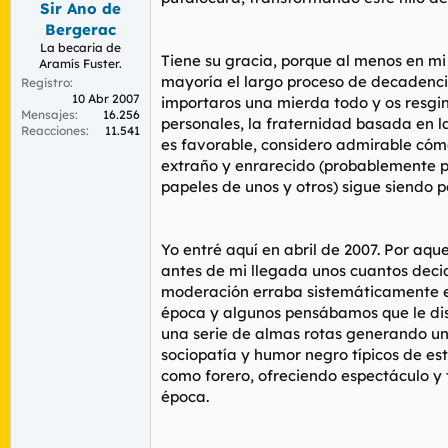
Sir Ano de
r
n
d
i
Bergerac
e
c
La becaria de
Tiene su gracia, porque al menos en mi
l
i
Aramís Fuster.
t
o
mayoría el largo proceso de decadencia
Registro
e
10 Abr 2007
importaros una mierda todo y os resginá
Mensajes
16.256
m
personales, la fraternidad basada en la
Reacciones
11.541
a
es favorable, considero admirable cóm
extraño y enrarecido (probablemente p
papeles de unos y otros) sigue siendo p
Yo entré aquí en abril de 2007. Por aq
antes de mi llegada unos cuantos decid
moderación erraba sistemáticamente en 
época y algunos pensábamos que le dis
una serie de almas rotas generando un
sociopatía y humor negro típicos de es
como forero, ofreciendo espectáculo y 
época.