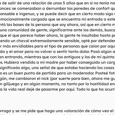
de salir de una relación de unos 5 años que en sí no tenía 
onces: se comenzaban a derrumbar las paredes de confort que
responsable e ingenuo, y se puede decir que en cierto modo si
emocionalmente cargada que se encuentra mi entrada a este f
entó las bases de la persona que soy ahora, así que en ciert
a comunidad de gente, significarme ante los demás, buscar m
que el que parece haber ahora, la gente te insultaba hasta po
 Siendo un chaval extremadamente sensible, opté por defende
 más envidiables para el tipo de personas que caían por aquí
da y el amor para no volver a sentir tanto dolor. Pasó algún
n entrando, mientras que con los antiguos y los de mi quint
os. Hubiera vendido a mi madre por haber conseguido un car
ignificado algo, una señal de que estaba haciendo las cosas b
o es un buen punto de partida para un moderador. Posteé fot
igón, me cambiaron el nick (por suerte para bien, ahora me 
lgún gilijuego y en algún momento, no tanto por la hostilida
 a la vida real dejé de pasarme por aquí. Todo lo que ha ocu
rroga y se me pide que haga una valoración de cómo veo el f