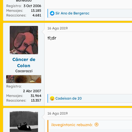
Baneado
Registro
3 Oct 2006
Mensajes
13.185
Sir Ano de Bergerac
R
Reacciones
4.681
e
a
16 Ago 2019
c
c
tl;dr
i
o
n
e
s
Cáncer de
:
Colon
Cacarazzi
Registro
2 Abr 2007
Mensajes
31.964
Codeisan de 20
R
Reacciones
13.357
e
a
16 Ago 2019
c
c
i
ilovegintonic rebuznó:
o