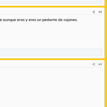
#8
rte aunque eras y eres un pedante de cojones.
#9