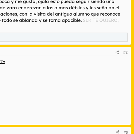
época y me gusta, ojalá esto pueda seguir siendo una
e vara enderezan a las almas débiles y les señalan el
aciones, con la visita del antiguo alumno que reconoce
 todo se ablanda y se torna apacible.
SLK TE QUIERO,
#2
zZz
#3