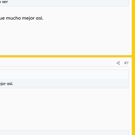
o ser
ue mucho mejor así.
#7
or así.