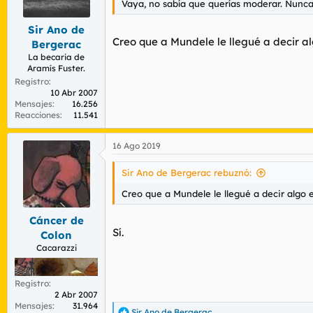
n
Vaya, no sabía que querías moderar. Nunca 
e
s
Sir Ano de
:
Creo que a Mundele le llegué a decir 
Bergerac
La becaria de
Aramís Fuster.
Registro
10 Abr 2007
Mensajes
16.256
Reacciones
11.541
16 Ago 2019
Sir Ano de Bergerac rebuznó:
Creo que a Mundele le llegué a decir algo
Cáncer de
Sí.
Colon
Cacarazzi
Registro
2 Abr 2007
Mensajes
31.964
Sir Ano de Bergerac