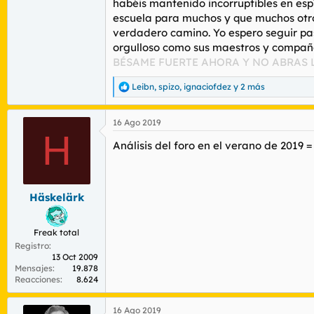
habéis mantenido incorruptibles en esp
escuela para muchos y que muchos otro
verdadero camino. Yo espero seguir pa
orgulloso como sus maestros y compañer
BÉSAME FUERTE AHORA Y NO ABRAS 
Leibn
,
spizo
,
ignaciofdez
y 2 más
R
e
a
16 Ago 2019
c
H
c
Análisis del foro en el verano de 2019 
i
o
n
e
s
Häskelärk
:
Freak total
Registro
13 Oct 2009
Mensajes
19.878
Reacciones
8.624
16 Ago 2019