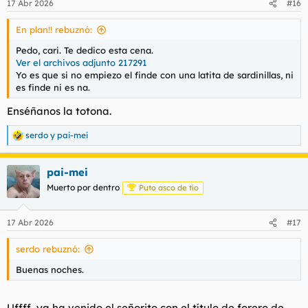
17 Abr 2026
#16
e
s
En plan!! rebuznó:
:
Pedo, cari. Te dedico esta cena.
Ver el archivos adjunto 217291
Yo es que si no empiezo el finde con una latita de sardinillas, ni
es finde ni es na.
Enséñanos la totona.
serdo
y
pai-mei
R
e
a
pai-mei
c
c
Muerto por dentro
Puto asco de tío
i
o
n
17 Abr 2026
#17
e
s
serdo rebuznó:
:
Buenas noches.
Uffff, ya ha venido el señorito con el título de forero de