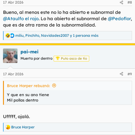
17 Abr 2026
#8
e
s
Bueno, al menos este no lo ha abierto e subnormal de
:
@Ataulfo el rojo
. Lo ha abierto el subnormal de
@Pedoflor
,
que es de otra rama de la subnormalidad.
miliu
,
Pinchito
,
Navidades2007
y 1 persona más
R
e
a
pai-mei
c
c
Muerto por dentro
Puto asco de tío
i
o
n
17 Abr 2026
#9
e
s
Bruce Harper rebuznó:
:
Y que en su ano tiene
Mil pollas dentro
Ufffff, ojalá.
Bruce Harper
R
e