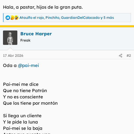
t
o
Hala, a pastar, hijos de la gran puta.
e
m
Ataulfo el rojo
,
Pinchito
,
GuardianDelColacado
y 5 más
a
R
e
a
Bruce Harper
c
c
Freak
i
o
n
17 Abr 2026
#2
e
s
Oda a
@pai-mei
:
Pai-mei me dice
Que no tiene Patrón
Y no es consciente
Que los tiene por montón
Si llega un cliente
Y le pide la luna
Pai-mei se la baja