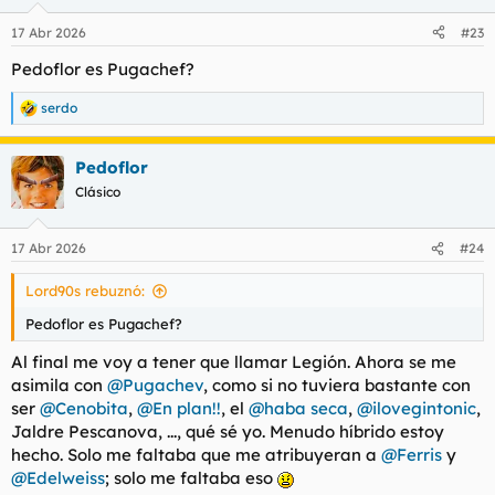
o
n
17 Abr 2026
#23
e
s
Pedoflor es Pugachef?
:
serdo
R
e
a
Pedoflor
c
c
Clásico
i
o
n
17 Abr 2026
#24
e
s
Lord90s rebuznó:
:
Pedoflor es Pugachef?
Al final me voy a tener que llamar Legión. Ahora se me
asimila con
@Pugachev
, como si no tuviera bastante con
ser
@Cenobita
,
@En plan!!
, el
@haba seca
,
@ilovegintonic
,
Jaldre Pescanova, ..., qué sé yo. Menudo híbrido estoy
hecho. Solo me faltaba que me atribuyeran a
@Ferris
y
@Edelweiss
; solo me faltaba eso