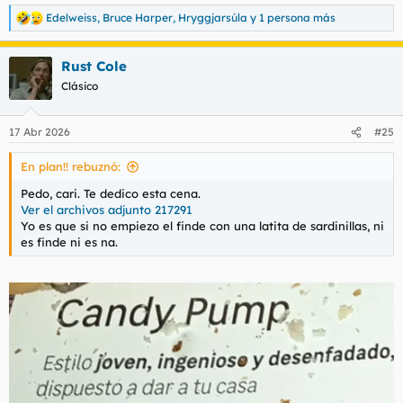
Edelweiss
,
Bruce Harper
,
Hryggjarsúla
y 1 persona más
R
e
a
Rust Cole
c
c
Clásico
i
o
n
17 Abr 2026
#25
e
s
En plan!! rebuznó:
:
Pedo, cari. Te dedico esta cena.
Ver el archivos adjunto 217291
Yo es que si no empiezo el finde con una latita de sardinillas, ni
es finde ni es na.