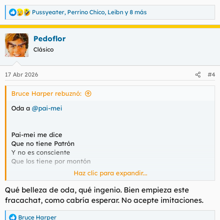
Pussyeater
,
Perrino Chico
,
Leibn
y 8 más
R
e
a
Pedoflor
c
c
Clásico
i
o
n
17 Abr 2026
#4
e
s
Bruce Harper rebuznó:
:
Oda a
@pai-mei
Pai-mei me dice
Que no tiene Patrón
Y no es consciente
Que los tiene por montón
Haz clic para expandir...
Si llega un cliente
Y le pide la luna
Qué belleza de oda, qué ingenio. Bien empieza este
Pai-mei se la baja
fracachat, como cabría esperar. No acepte imitaciones.
Antes que cuente una
Bruce Harper