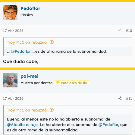
a
Pedoflor
c
c
Clásico
i
o
n
17 Abr 2026
#10
e
s
Troy McClon rebuznó:
:
...
@Pedoflor
, ...es de otra rama de la subnormalidad.
Qué duda cabe,
pai-mei
Muerto por dentro
Puto asco de tío
17 Abr 2026
#11
Troy McClon rebuznó:
Bueno, al menos este no lo ha abierto e subnormal de
@Ataulfo el rojo
. Lo ha abierto el subnormal de
@Pedoflor
, que
es de otra rama de la subnormalidad.