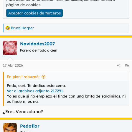
También se lo baja
página de cookies
.
Menudo tío más LOL!
Aceptar cookies de terceros
Y viene aquí y dice
-PATRÓN SOY YOOOOOOOOOO!!!
Bruce Harper
R
Sólo piensa en su cuca
e
Y en comer perdices
a
Navidades2007
c
Él vive engañado
c
Forero del todo a cien
Pero no lo sabe
i
Viene aquí y suelta
o
-A Brenda he preñado!
n
17 Abr 2026
#6
e
s
Pero ya se dará cuenta
En plan!! rebuznó:
:
Que tiene mil Patrones
Que su vida es un cuento
Pedo, cari. Te dedico esta cena.
Y que en su ano tiene
Ver el archivos adjunto 217291
Mil pollas dentro
Yo es que si no empiezo el finde con una latita de sardinillas, ni
es finde ni es na.
¿Eres Venezolano?
Pedoflor