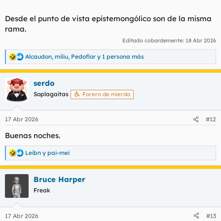
Desde el punto de vista epistemongólico son de la misma
rama.
Editado cobardemente:
18 Abr 2026
Alcaudon
,
miliu
,
Pedoflor
y 1 persona más
R
e
a
serdo
c
c
Soplagaitas
Forero de mierda
i
o
n
17 Abr 2026
#12
e
s
Buenas noches.
:
Leibn
y
pai-mei
R
e
a
Bruce Harper
c
c
Freak
i
o
n
17 Abr 2026
#13
e