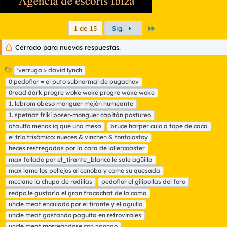
Último
1 de 15
Sig.
Cerrado para nuevas respuestas.
E
'verruga > david lynch
t
0 pedoflor = el puto subnormal de pugachev
i
0read dark progre woke woke progre woke woke
q
1. lebrom obeso monguer mojón humeante
u
1. spetnaz friki poser-monguer capitán postureo
e
t
ataulfo menos iq que una mesa
bruce harper culo a tope de caca
a
el trío trisómico: nueces & vinchen & tontolostoy
s
heces restregadas por la cara de lollercoaster
max follado por el_tirante_blanco le sale agüilla
max lame los pellejos al cenoba y come su quesada
mcclane la chupa de rodillas
pedoflor el gilipollas del foro
redpo le gustaría el gran fracachat de la coma
uncle meat enculado por el tirante y el agüilla
uncle meat gastando paguita en retrovirales
uncle meat morreándose con ngongo