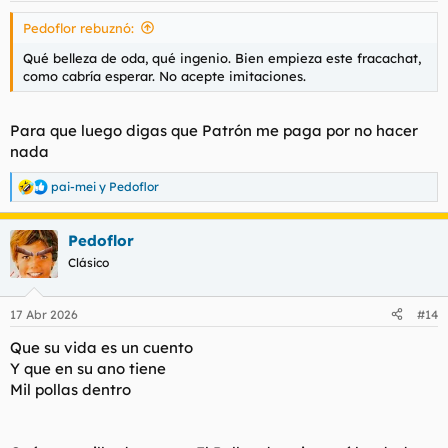
s
Pedoflor rebuznó:
:
Qué belleza de oda, qué ingenio. Bien empieza este fracachat,
como cabría esperar. No acepte imitaciones.
Para que luego digas que Patrón me paga por no hacer
nada
pai-mei
y
Pedoflor
R
e
a
Pedoflor
c
c
Clásico
i
o
n
17 Abr 2026
#14
e
s
Que su vida es un cuento
:
Y que en su ano tiene
Mil pollas dentro