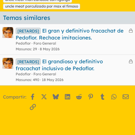
uncle meat porculizado por max el fimoso
Temas similares
El gran y definitivo fracachat de
[RETARDS]
e
Pedoflor. Rechace imitaciones.
r
Pedoflor
Foro General
r
Masunos
29
8 May 2026
El grandioso y definitivo
[RETARDS]
e
fracachat inclusivo de Pedoflor.
o
r
Pedoflor
Foro General
r
Masunos
490
18 May 2026
Facebook
X
Bluesky
LinkedIn
Reddit
Pinterest
Tumblr
WhatsA
Em
Compartir:
o
Enlace