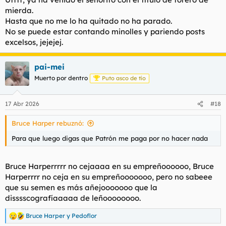
mierda.
Hasta que no me lo ha quitado no ha parado.
No se puede estar contando minolles y pariendo posts
excelsos, jejejej.
pai-mei
Muerto por dentro
Puto asco de tío
17 Abr 2026
#18
Bruce Harper rebuznó:
Para que luego digas que Patrón me paga por no hacer nada
Bruce Harperrrrr no cejaaaa en su empreñoooooo, Bruce
Harperrrr no ceja en su empreñooooooo, pero no sabeee
que su semen es más añejooooooo que la
disssscografíaaaaa de leñoooooooo.
Bruce Harper
y
Pedoflor
R