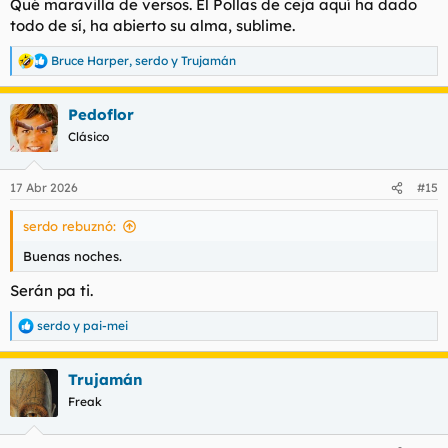
Qué maravilla de versos. El Pollas de ceja aquí ha dado
todo de sí, ha abierto su alma, sublime.
Bruce Harper
,
serdo
y
Trujamán
R
e
a
Pedoflor
c
c
Clásico
i
o
n
17 Abr 2026
#15
e
s
serdo rebuznó:
:
Buenas noches.
Serán pa ti.
serdo
y
pai-mei
R
e
a
Trujamán
c
c
Freak
i
o
n