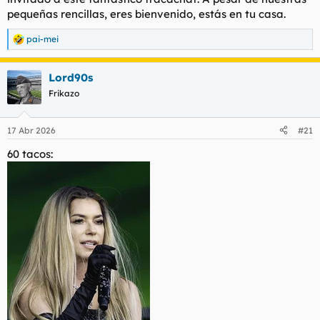
pequeñas rencillas, eres bienvenido, estás en tu casa.
pai-mei
R
e
a
Lord90s
c
c
Frikazo
i
o
n
17 Abr 2026
#21
e
s
60 tacos:
: