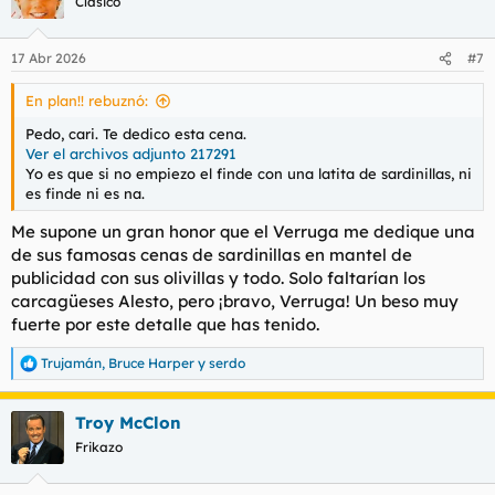
Clásico
17 Abr 2026
#7
En plan!! rebuznó:
Pedo, cari. Te dedico esta cena.
Ver el archivos adjunto 217291
Yo es que si no empiezo el finde con una latita de sardinillas, ni
es finde ni es na.
Me supone un gran honor que el Verruga me dedique una
de sus famosas cenas de sardinillas en mantel de
publicidad con sus olivillas y todo. Solo faltarían los
carcagüeses Alesto, pero ¡bravo, Verruga! Un beso muy
fuerte por este detalle que has tenido.
Trujamán
,
Bruce Harper
y
serdo
R
e
a
Troy McClon
c
c
Frikazo
i
o
n