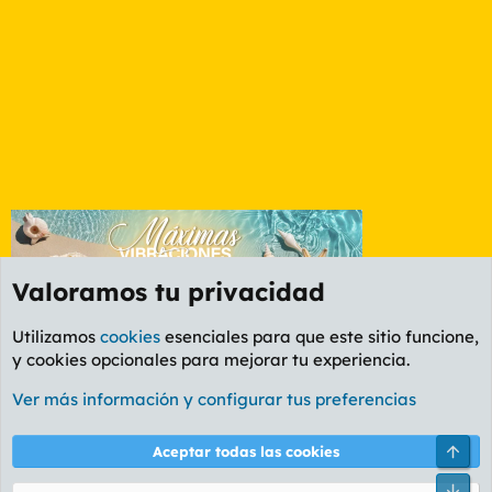
Valoramos tu privacidad
Utilizamos
cookies
esenciales para que este sitio funcione,
y cookies opcionales para mejorar tu experiencia.
Foro General
Ver más información y configurar tus preferencias
Cookies
PL OLDSTYLE AMARILLO
Cambiar fuente
Español (ES)
Arri
Aceptar todas las cookies
Contáctanos
Términos y reglas
Política de privacidad
Ayuda
R
Pie