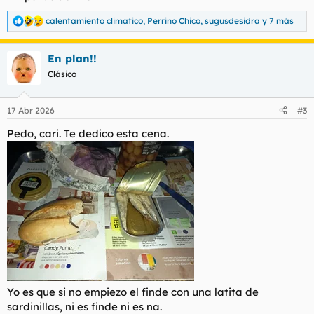
calentamiento climatico
,
Perrino Chico
,
sugusdesidra
y 7 más
R
e
a
En plan!!
c
c
Clásico
i
o
n
17 Abr 2026
#3
e
s
Pedo, cari. Te dedico esta cena.
:
Yo es que si no empiezo el finde con una latita de
sardinillas, ni es finde ni es na.