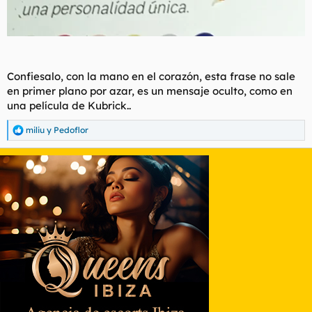
Confiesalo, con la mano en el corazón, esta frase no sale
en primer plano por azar, es un mensaje oculto, como en
una película de Kubrick..
miliu
y
Pedoflor
R
e
a
c
c
i
o
n
e
s
: