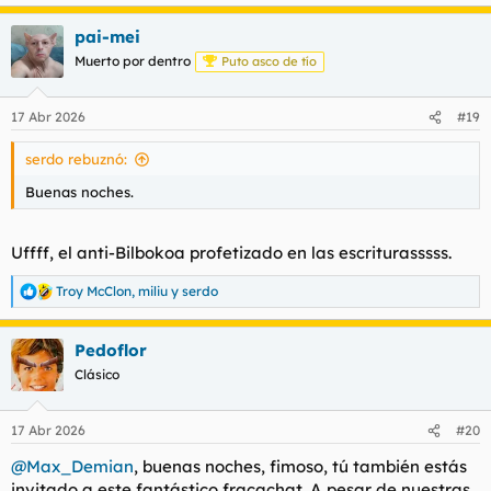
e
a
pai-mei
c
c
Muerto por dentro
Puto asco de tío
i
o
n
17 Abr 2026
#19
e
s
serdo rebuznó:
:
Buenas noches.
Uffff, el anti-Bilbokoa profetizado en las escriturasssss.
Troy McClon
,
miliu
y
serdo
R
e
a
Pedoflor
c
c
Clásico
i
o
n
17 Abr 2026
#20
e
s
@Max_Demian
, buenas noches, fimoso, tú también estás
:
invitado a este fantástico fracachat. A pesar de nuestras