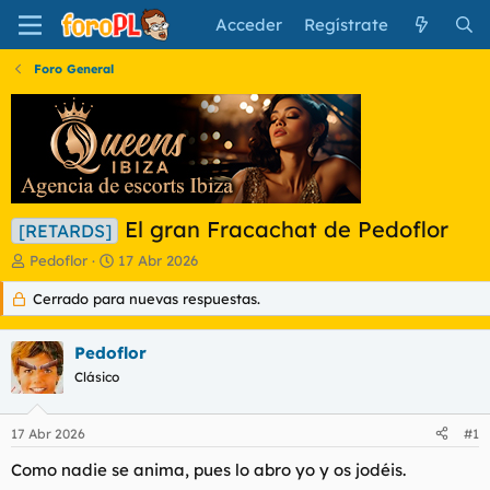
Acceder
Regístrate
Foro General
El gran Fracachat de Pedoflor
[RETARDS]
I
F
Pedoflor
17 Abr 2026
n
e
Cerrado para nuevas respuestas.
i
c
c
h
i
a
Pedoflor
a
d
d
Clásico
e
o
i
r
n
17 Abr 2026
#1
d
i
e
c
Como nadie se anima, pues lo abro yo y os jodéis.
l
i