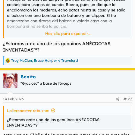
t
o
coches para usarlos de cunda. Bueno, pues un dia que lo
e
encalomaron los maderos, echo patas hasta su casa y se salio
m
al balcon con una bombona de butano y un clipper. El tio
a
amenazaba con tirarse del balcon o volarla casa con la
bombona si no se iba la policia.
Haz clic para expandir...
Era un cuarto piso
¿Estamos ante una de las genuinas ANÉCDOTAS
Cuando la policia estaba aporreando la puerta, josean asomo
INVENTADAS™?
la bombona de butano por el balcon y como pesaba mas que
el, pues ala, la bombona y josean pabajo. Cuando se arrimaron
Troy McClon
,
Bruce Harper
y
Travelord
R
los policias a ver si estaba vivo, sorpresa, no solo estaba vivo
e
sino que salio corriendo el tio. Ni le persiguieron, se montaron
a
en los BX y no pusieron ni las luces.
Benito
c
c
"Gracioso" a base de fórceps
i
o
n
14 Feb 2026
#127
e
s
Lollercoaster rebuznó:
:
¿Estamos ante una de las genuinas ANÉCDOTAS
INVENTADAS™?