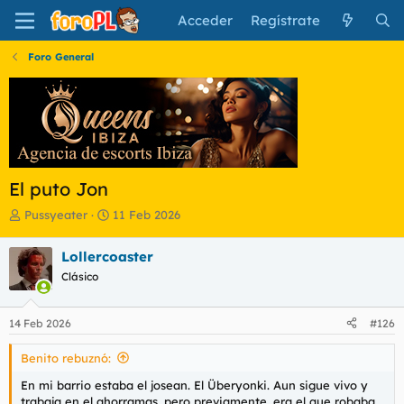
Acceder
Regístrate
Foro General
El puto Jon
I
F
Pussyeater
11 Feb 2026
n
e
i
c
Lollercoaster
c
h
Clásico
i
a
a
d
d
e
14 Feb 2026
#126
o
i
r
n
Benito rebuznó:
d
i
e
c
En mi barrio estaba el josean. El Überyonki. Aun sigue vivo y
l
i
trabaja en el ahorramas. pero previamente, era el que robaba