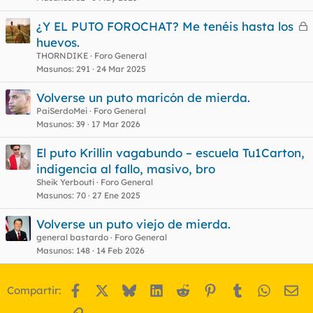
¿Y EL PUTO FOROCHAT? Me tenéis hasta los
e
huevos.
r
THORNDIKE
Foro General
r
Masunos
291
24 Mar 2025
Volverse un puto maricón de mierda.
PaiSerdoMei
Foro General
o
Masunos
39
17 Mar 2026
El puto Krillin vagabundo – escuela Tu1Carton,
indigencia al fallo, masivo, bro
Sheik Yerbouti
Foro General
Masunos
70
27 Ene 2025
Volverse un puto viejo de mierda.
general bastardo
Foro General
Masunos
148
14 Feb 2026
Facebook
X
Bluesky
LinkedIn
Reddit
Pinterest
Tumblr
WhatsA
Em
Compartir:
Enlace