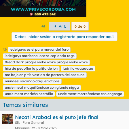
Primero
Ant.
6 de 6
Debes iniciar sesión o registrarte para responder aquí.
E
'edelgays es el puto mayor del foro
t
'edelgays maricona locaza copiando tags
i
0read dark progre woke woke progre woke woke
q
hija de pedoflor la putita de jon
ladrillo vaaaaaaa
u
me bajo en pitis vestida de portero del osasuna
e
t
mundeel sacando daguerrotipos
a
uncle meat maquillándose con glande nigga
s
uncle meat maricón necrófilo
uncle meat morreándose con engongo
Temas similares
Necati Arabaci es el puto jefe final
Slk
Foro General
Masunos
32
8 May 2025