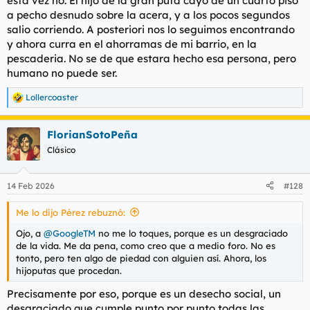
esta vez no. El hijo de la gran puta cayo de un cuarto piso
a pecho desnudo sobre la acera, y a los pocos segundos
salio corriendo. A posteriori nos lo seguimos encontrando
y ahora curra en el ahorramas de mi barrio, en la
pescaderia. No se de que estara hecho esa persona, pero
humano no puede ser.
Lollercoaster
R
e
a
FlorianSotoPeña
c
c
Clásico
i
o
n
14 Feb 2026
#128
e
s
Me lo dijo Pérez rebuznó:
:
Ojo, a
@GoogleTM
no me lo toques, porque es un desgraciado
de la vida. Me da pena, como creo que a medio foro. No es
tonto, pero ten algo de piedad con alguien así. Ahora, los
hijoputas que procedan.
Precisamente por eso, porque es un desecho social, un
desgraciado que cumple punto por punto todas las