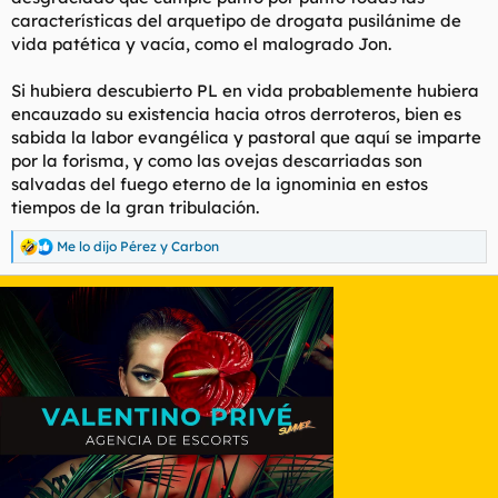
características del arquetipo de drogata pusilánime de
vida patética y vacía, como el malogrado Jon.
Si hubiera descubierto PL en vida probablemente hubiera
encauzado su existencia hacia otros derroteros, bien es
sabida la labor evangélica y pastoral que aquí se imparte
por la forisma, y como las ovejas descarriadas son
salvadas del fuego eterno de la ignominia en estos
tiempos de la gran tribulación.
Me lo dijo Pérez
y
Carbon
R
e
a
c
c
i
o
n
e
s
: