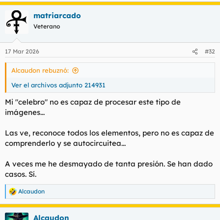
matriarcado
Veterano
17 Mar 2026
#32
Alcaudon rebuznó:
Ver el archivos adjunto 214931
Mi "celebro" no es capaz de procesar este tipo de
imágenes...
Las ve, reconoce todos los elementos, pero no es capaz de
comprenderlo y se autocircuitea...
A veces me he desmayado de tanta presión. Se han dado
casos. Sí.
Alcaudon
R
e
a
Alcaudon
c