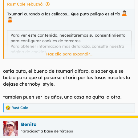
Rust Cole rebuznó:
Txumari curando a los celíacos... Que puto peligro es el tío
Para ver este contenido, necesitaremos su consentimiento
para configurar cookies de terceros.
Para obtener información más detallada, consulte nuestra
página de cookies
.
Haz clic para expandir...
Aceptar cookies de terceros
ostia puta, el bueno de txumari alfaro, a saber que se
bebio para que al pasarse el orin por las fosas nasales lo
dejase chernobyl style.
tambien puen ser los años, una cosa no quita la otra.
Rust Cole
R
e
a
Benito
c
c
"Gracioso" a base de fórceps
i