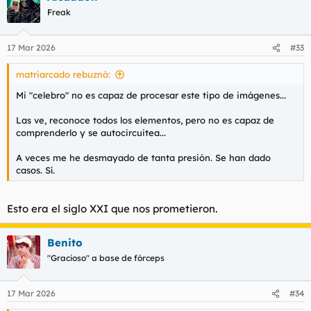
c
Freak
i
o
n
17 Mar 2026
#33
e
s
matriarcado rebuznó:
:
Mi "celebro" no es capaz de procesar este tipo de imágenes...
Las ve, reconoce todos los elementos, pero no es capaz de
comprenderlo y se autocircuitea...
A veces me he desmayado de tanta presión. Se han dado
casos. Sí.
Esto era el siglo XXI que nos prometieron.
Benito
"Gracioso" a base de fórceps
17 Mar 2026
#34