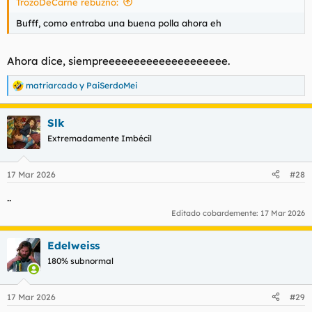
TrozoDeCarne rebuznó:
:
Bufff, como entraba una buena polla ahora eh
Ahora dice, siempreeeeeeeeeeeeeeeeeeee.
matriarcado
y
PaiSerdoMei
R
e
a
Slk
c
c
Extremadamente Imbécil
i
o
n
17 Mar 2026
#28
e
s
..
:
Editado cobardemente:
17 Mar 2026
Edelweiss
180% subnormal
17 Mar 2026
#29