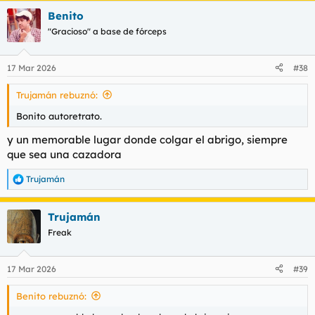
a
Benito
c
c
"Gracioso" a base de fórceps
i
o
n
17 Mar 2026
#38
e
s
Trujamán rebuznó:
:
Bonito autoretrato.
y un memorable lugar donde colgar el abrigo, siempre
que sea una cazadora
Trujamán
R
e
a
Trujamán
c
c
Freak
i
o
n
17 Mar 2026
#39
e
s
Benito rebuznó:
: