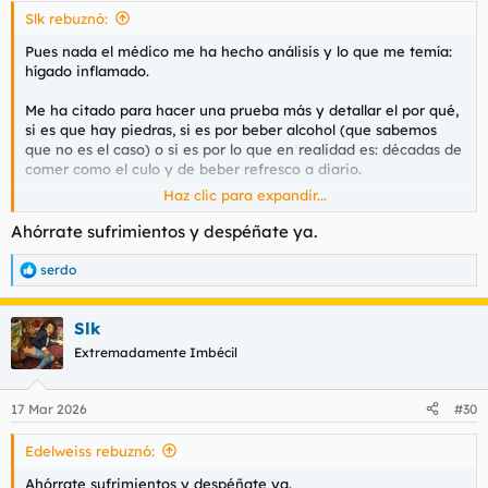
Slk rebuznó:
Pues nada el médico me ha hecho análisis y lo que me temía:
hígado inflamado.
Me ha citado para hacer una prueba más y detallar el por qué,
si es que hay piedras, si es por beber alcohol (que sabemos
que no es el caso) o si es por lo que en realidad es: décadas de
comer como el culo y de beber refresco a diario.
Haz clic para expandir...
Colesterol algo alto, lo justo. No es muy bestia pero algo alto,
en el límite.
Ahórrate sufrimientos y despéñate ya.
Y mira que llevo desde principios de noviembre comiendo y
serdo
R
bebiendo lo que se debe de forma sana, pero claro, me he
e
maltratado tanto que para revertir esa situación no bastan
a
cuatro meses de vida y dieta saludables.
Slk
c
c
Extremadamente Imbécil
i
Aun puedo dar gracias que al menos me desperté.
o
n
E insisto una vez más que lo que no entiendo es cómo cojones
17 Mar 2026
#30
e
no me dió un infarto, como cojones en la puta vida he sido
s
obeso como una ballena ni como cojones cuando he tenido un
Edelweiss rebuznó:
:
sobrepeso menor del que debería para tanta caña que me he
metido, en cuatro días de mierda haciendo dieta se me ha
Ahórrate sufrimientos y despéñate ya.