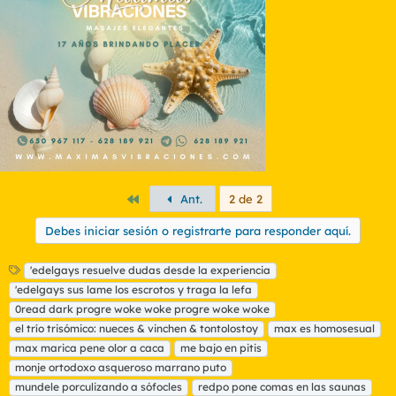
Primero
Ant.
2 de 2
Debes iniciar sesión o registrarte para responder aquí.
E
'edelgays resuelve dudas desde la experiencia
t
'edelgays sus lame los escrotos y traga la lefa
i
0read dark progre woke woke progre woke woke
q
el trío trisómico: nueces & vinchen & tontolostoy
max es homosesual
u
max marica pene olor a caca
e
me bajo en pitis
t
monje ortodoxo asqueroso marrano puto
a
mundele porculizando a sófocles
redpo pone comas en las saunas