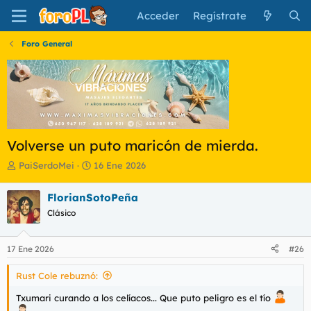
Acceder
Regístrate
Foro General
Volverse un puto maricón de mierda.
I
F
PaiSerdoMei
16 Ene 2026
n
e
i
c
FlorianSotoPeña
c
h
Clásico
i
a
a
d
d
e
17 Ene 2026
#26
o
i
r
n
Rust Cole rebuznó:
d
i
e
c
Txumari curando a los celíacos... Que puto peligro es el tío
l
i