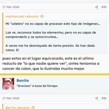
o
n
17 Mar 2026
#35
e
s
matriarcado rebuznó:
:
Mi "celebro" no es capaz de procesar este tipo de imágenes...
Las ve, reconoce todos los elementos, pero no es capaz de
comprenderlo y se autocircuitea...
A veces me he desmayado de tanta presión. Se han dado
casos. Sí.
pues estas en el lugar equivocado, este es el ultimo
reducto de "lo que nadie quiere ver", antes teniamos a
cancer de colon, que lo ilustraba mucho mejor.
Benito
"Gracioso" a base de fórceps
17 Mar 2026
#36
Benito rebuznó: