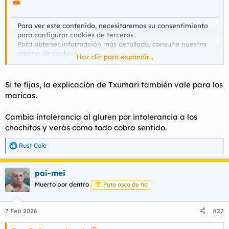
t
o
e
m
Para ver este contenido, necesitaremos su consentimiento
a
para configurar cookies de terceros.
Para obtener información más detallada, consulte nuestra
página de cookies
.
Haz clic para expandir...
Aceptar cookies de terceros
Si te fijas, la explicación de Txumari también vale para los
maricas.
Cambia intolerancia al gluten por intolerancia a los
chochitos y verás como todo cobra sentido.
Rust Cole
R
e
a
pai-mei
c
c
Muerto por dentro
Puto asco de tío
i
o
n
7 Feb 2026
#27
e
s