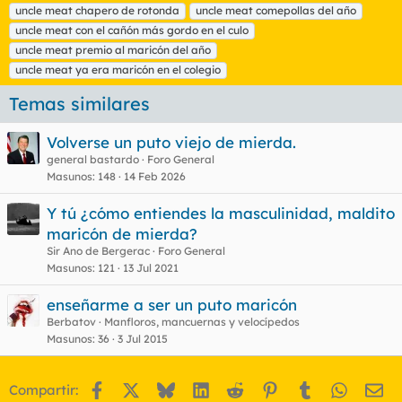
s
uncle meat chapero de rotonda
uncle meat comepollas del año
uncle meat con el cañón más gordo en el culo
uncle meat premio al maricón del año
uncle meat ya era maricón en el colegio
Temas similares
Volverse un puto viejo de mierda.
general bastardo
Foro General
Masunos
148
14 Feb 2026
Y tú ¿cómo entiendes la masculinidad, maldito
maricón de mierda?
Sir Ano de Bergerac
Foro General
Masunos
121
13 Jul 2021
enseñarme a ser un puto maricón
Berbatov
Manfloros, mancuernas y velocípedos
Masunos
36
3 Jul 2015
Facebook
X
Bluesky
LinkedIn
Reddit
Pinterest
Tumblr
WhatsA
Em
Compartir: