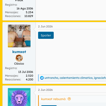
Freak
Registro
16 Ago 2006
Mensajes
5.254
Reacciones
10.829
2 Jun 2026
Spoiler
kumxot
Clásico
Registro
13 Jul 2006
Mensajes
2.520
untroncho
,
calentamiento climatico
,
ignaciof
R
Reacciones
4.200
e
a
2 Jun 2026
c
c
i
kumxot rebuznó:
o
n