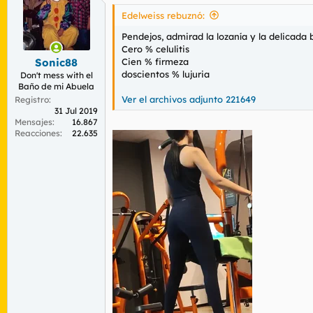
c
i
Edelweiss rebuznó:
o
n
Pendejos, admirad la lozanía y la delicada
e
Cero % celulitis
s
Cien % firmeza
Sonic88
:
doscientos % lujuria
Don't mess with el
Baño de mi Abuela
Ver el archivos adjunto 221649
Registro
31 Jul 2019
Mensajes
16.867
Reacciones
22.635