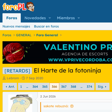
Foros
Novedades
Miembros
Nuevos mensajes
Buscar en foros
Foros
GENERAL
Foro General
El Harte de la fotoninja
[RETARDS]
I
F
Lebrom
7 Sep 2020
n
e
Ant.
1
…
364
365
366
367
368
…
374
Sig.
i
c
c
h
i
a
2 Jun 2026
a
d
d
e
sakote rebuznó:
o
i