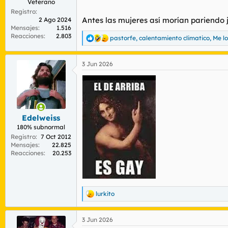
Veterano
Registro
Antes las mujeres así morían pariendo j
2 Ago 2024
Mensajes
1.516
Reacciones
2.803
pastorfe
,
calentamiento climatico
,
Me lo
R
e
a
3 Jun 2026
c
c
i
o
n
e
s
Edelweiss
:
180% subnormal
Registro
7 Oct 2012
Mensajes
22.825
Reacciones
20.253
lurkito
R
e
a
3 Jun 2026
c