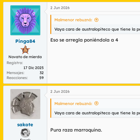
a
2 Jun 2026
c
c
i
Malmenor rebuznó:
o
n
Vaya cara de australopiteco que tiene la p
e
s
Eso se arregla poniéndola a 4
Pinga84
:
Novato de mierda
Registro
17 Dic 2025
Mensajes
32
Reacciones
59
2 Jun 2026
Malmenor rebuznó:
Vaya cara de australopiteco que tiene la p
sakote
Pura raza marroquina.