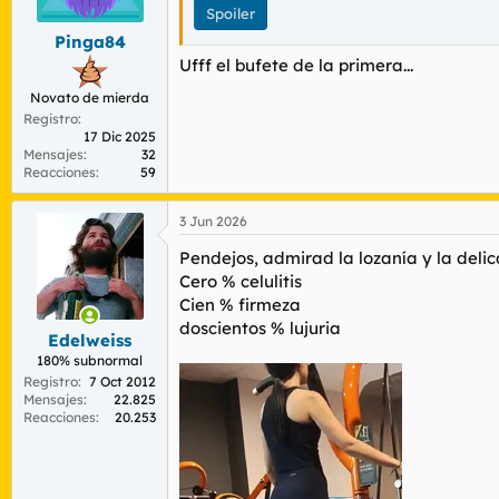
Spoiler
e
s
Pinga84
:
Ufff el bufete de la primera...
Novato de mierda
Registro
17 Dic 2025
Mensajes
32
Reacciones
59
3 Jun 2026
Pendejos, admirad la lozanía y la deli
Cero % celulitis
Cien % firmeza
doscientos % lujuria
Edelweiss
180% subnormal
Registro
7 Oct 2012
Mensajes
22.825
Reacciones
20.253