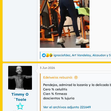
ignaciofdez
,
Art Vandelay
,
Alcaudon
y 5
R
e
a
3 Jun 2026
c
c
i
Edelweiss rebuznó:
o
n
Pendejos, admirad la lozanía y la delicada
e
Cero % celulitis
s
Cien % firmeza
Timmy O
:
doscientos % lujuria
´Toole
Ver el archivos adjunto 221649