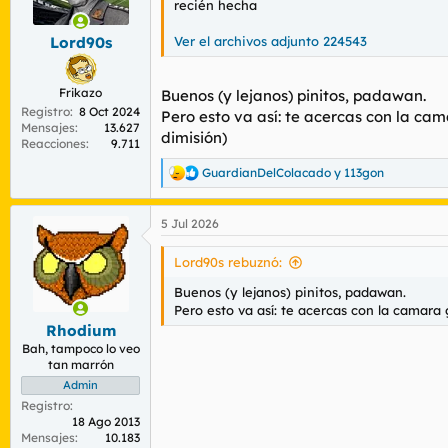
n
recién hecha
e
s
Ver el archivos adjunto 224543
Lord90s
:
Frikazo
Buenos (y lejanos) pinitos, padawan.
Registro
8 Oct 2024
Pero esto va así: te acercas con la ca
Mensajes
13.627
dimisión)
Reacciones
9.711
GuardianDelColacado
y
113gon
R
e
a
5 Jul 2026
c
c
i
Lord90s rebuznó:
o
n
Buenos (y lejanos) pinitos, padawan.
e
Pero esto va así: te acercas con la camara
s
Rhodium
:
Bah, tampoco lo veo
tan marrón
Admin
Registro
18 Ago 2013
Mensajes
10.183