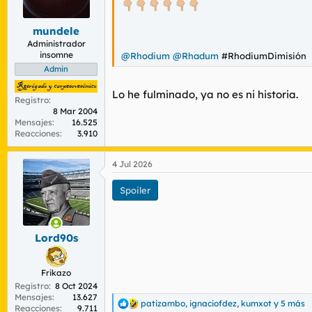
r
n
d
i
mundele
e
c
l
i
Administrador
insomne
t
o
@Rhodium
@Rhadum
#RhodiumDimisión
e
Admin
m
a
Lo he fulminado, ya no es ni historia.
Registro
8 Mar 2004
Mensajes
16.525
Reacciones
3.910
4 Jul 2026
Spoiler
Lord90s
Frikazo
Registro
8 Oct 2024
Mensajes
13.627
patizambo
,
ignaciofdez
,
kumxot
y 5 más
R
Reacciones
9.711