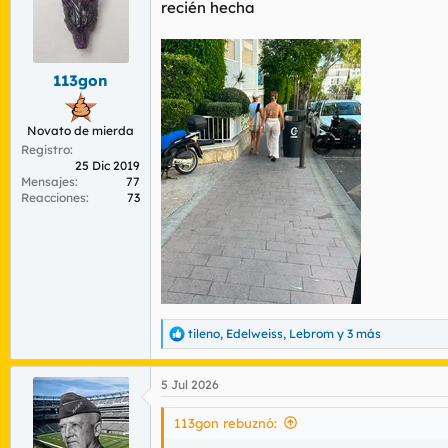
recién hecha
i
o
n
e
s
113gon
:
Novato de mierda
Registro
25 Dic 2019
Mensajes
77
Reacciones
73
tileno
,
Edelweiss
,
Lebrom
y 3 más
R
e
a
5 Jul 2026
c
c
i
113gon rebuznó:
o