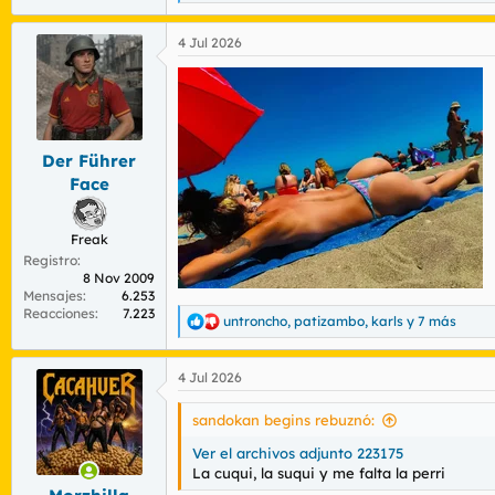
e
a
4 Jul 2026
c
c
i
o
n
e
s
Der Führer
:
Face
Freak
Registro
8 Nov 2009
Mensajes
6.253
Reacciones
7.223
untroncho
,
patizambo
,
karls
y 7 más
R
e
a
4 Jul 2026
c
c
i
sandokan begins rebuznó:
o
n
Ver el archivos adjunto 223175
e
La cuqui, la suqui y me falta la perri
s