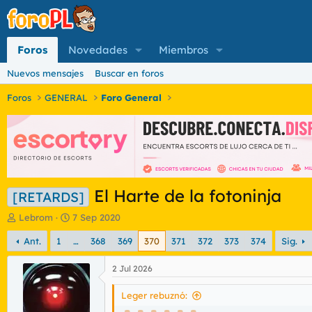
Foros
Novedades
Miembros
Nuevos mensajes
Buscar en foros
Foros
GENERAL
Foro General
El Harte de la fotoninja
[RETARDS]
I
F
Lebrom
7 Sep 2020
n
e
Ant.
1
…
368
369
370
371
372
373
374
Sig.
i
c
c
h
i
a
2 Jul 2026
a
d
d
e
Leger rebuznó:
o
i