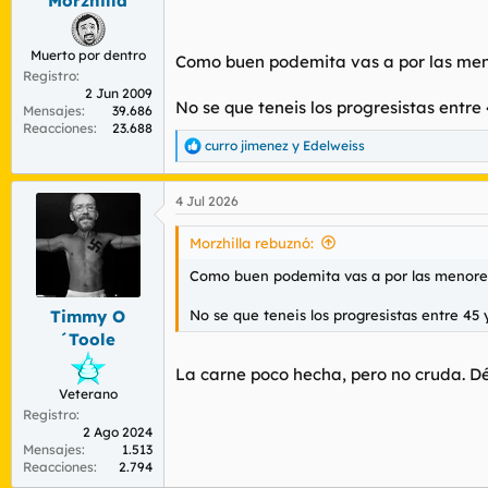
Morzhilla
:
Muerto por dentro
Como buen podemita vas a por las men
Registro
2 Jun 2009
No se que teneis los progresistas entre
Mensajes
39.686
Reacciones
23.688
curro jimenez
y
Edelweiss
R
e
a
4 Jul 2026
c
c
i
Morzhilla rebuznó:
o
n
Como buen podemita vas a por las menore
e
s
No se que teneis los progresistas entre 45 
Timmy O
:
´Toole
La carne poco hecha, pero no cruda. Dé
Veterano
Registro
2 Ago 2024
Mensajes
1.513
Reacciones
2.794