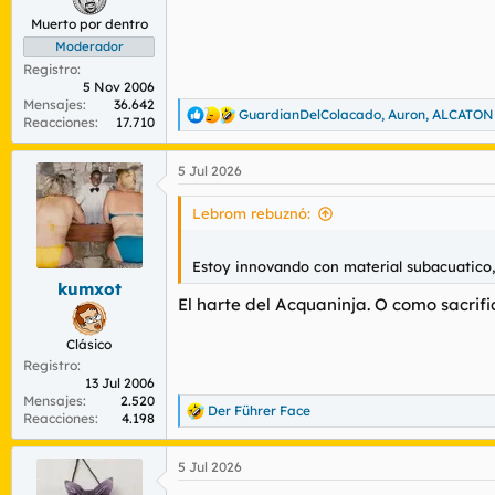
Muerto por dentro
Moderador
Registro
5 Nov 2006
Mensajes
36.642
GuardianDelColacado
,
Auron
,
ALCATON
R
Reacciones
17.710
e
a
5 Jul 2026
c
c
i
Lebrom rebuznó:
o
n
e
Estoy innovando con material subacuatico,
s
kumxot
:
El harte del Acquaninja. O como sacrif
Clásico
Registro
13 Jul 2006
Mensajes
2.520
Der Führer Face
R
Reacciones
4.198
e
a
5 Jul 2026
c
c