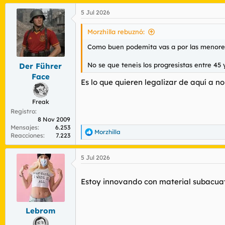
5 Jul 2026
Morzhilla rebuznó:
Como buen podemita vas a por las menore
No se que teneis los progresistas entre 45 
Der Führer
Face
Es lo que quieren legalizar de aquí a n
Freak
Registro
8 Nov 2009
Mensajes
6.253
Morzhilla
R
Reacciones
7.223
e
a
5 Jul 2026
c
c
i
Estoy innovando con material subacuat
o
n
e
s
Lebrom
: