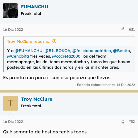
a
FUMANCHU
c
c
Freak total
i
o
n
16 Dic 2022
#31
e
s
Troy McClure rebuznó:
:
Y a
@FUMANCHU
,
@BILBOKOA
,
@felicidad patética
,
@Benito
,
@Cenobita
tres veces,
@cocreta2000
, los del team
mermaprogre, los del team mermafacha y todos los que hayan
posteado en las últimas dos horas y en las mil anteriores.
Es pronto aún para ir con esa peonza que llevas.
Editado cobardemente:
16 Dic 2022
Troy McClure
T
Freak total
16 Dic 2022
#32
Qué somanta de hostias tenéis todos.