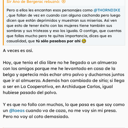
Sir Ano de Bergerac rebuznó:
d
i
e
c
Pero a ellos les encantan esos personajes como
@THORNDIKE
l
i
, que follan de vez en cuando con alguna cachonda pero luego
t
o
dicen que están deprimidos y muestran sus miserias. Así ven
e
que esto de tener éxito con las mujeres tiene también sus
m
sombras y sus tristezas y eso los iguala. O contigo, que cuentas
a
que follas mucho pero te quitas importancia, dices que es
casualidad, que
tú sólo pasabas por ahí
A veces es así.
Hoy, que tenía el día libre no he llegado a un almuerzo
con los amigos porque me he levantado en casa de la
belga y apetecía más echar otro polvo y ducharnos juntos
que ir al almuerzo. Además han cambiado de sitio; si llega
a ser en La Cooperativa, en Archiduque Carlos, igual
hubiese pasado del polvo.
Y es que no follo con muchas, lo que pasa es que soy como
un
@laeas
cuando va de caza, no me voy sin mi presa.
Pero no voy al coto demasiado.