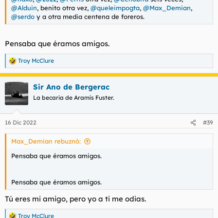
@Alduin
, benito otra vez,
@queleimpogta
,
@Max_Demian
,
@serdo
y a otra media centena de foreros.
Pensaba que éramos amigos.
Troy McClure
R
e
a
Sir Ano de Bergerac
c
c
La becaria de Aramís Fuster.
i
o
n
16 Dic 2022
#39
e
s
Max_Demian rebuznó:
:
Pensaba que éramos amigos.
Pensaba que éramos amigos.
Tú eres mi amigo, pero yo a ti me odias.
Troy McClure