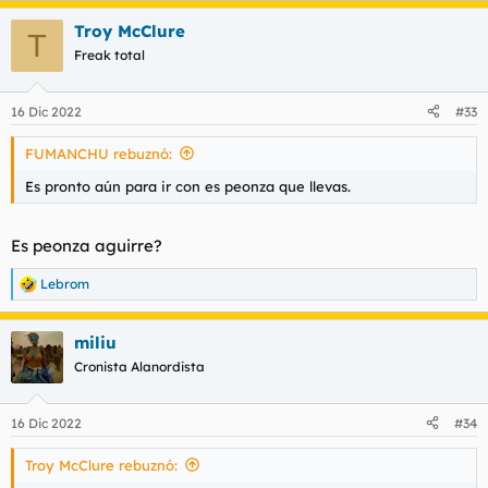
Troy McClure
T
Freak total
16 Dic 2022
#33
FUMANCHU rebuznó:
Es pronto aún para ir con es peonza que llevas.
Es peonza aguirre?
Lebrom
R
e
a
miliu
c
c
Cronista Alanordista
i
o
n
16 Dic 2022
#34
e
s
Troy McClure rebuznó:
: