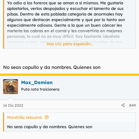
Yo odio a los foreros que se aman a sí mismos. Me gustaría
aplastarlos, verlos despojados y escuchar el lamento de sus
pibas. Dentro de esta poblada categoría de anormales hay
algunos que destacan especialmente y que por lo tanto son
especialmente odiosos. Gente a la que un buen cáncer les
metería las cabras en el corral y les convertiría en mejores
personas, lo cual no es muy difícil. Soy bastante idealista
respecto a esto, creo que no son del todo culpables de sus
Haz clic para expandir...
delirios y su intensa estupidez, así que pienso que si un cáncer
les sorprendiera serían capaces de reflexionar sobre lo vacuo
de su egocentrismo y soberbia. En realidad es más probable
que en esa tesitura se mostraran contumaces.
No seas capullo y da nombres. Quienes son
Creo que no hace falta dar nombres siquiera.
Max_Demian
De todas formas el hilo va de odios irracionales y mi odio es
Puta rata traicionera
profundamente racional. Sepan disculparme, panas.
16 Dic 2022
#49
Morzhilla rebuznó:
No seas capullo y da nombres. Quienes son