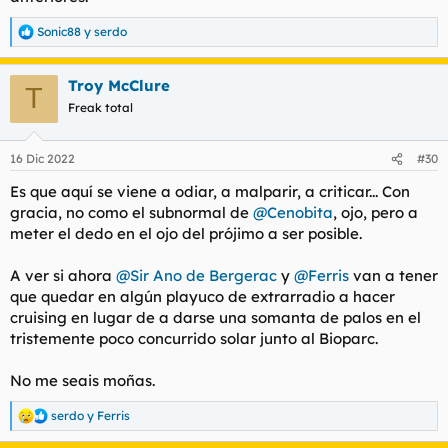
Sonic88
y
serdo
R
e
a
Troy McClure
c
T
c
Freak total
i
o
n
16 Dic 2022
#30
e
s
Es que aquí se viene a odiar, a malparir, a criticar... Con
:
gracia, no como el subnormal de
@Cenobita
, ojo, pero a
meter el dedo en el ojo del prójimo a ser posible.
A ver si ahora
@Sir Ano de Bergerac
y
@Ferris
van a tener
que quedar en algún playuco de extrarradio a hacer
cruising en lugar de a darse una somanta de palos en el
tristemente poco concurrido solar junto al Bioparc.
No me seais moñas.
serdo
y
Ferris
R
e