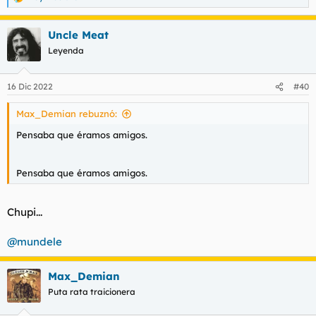
R
e
a
Uncle Meat
c
c
Leyenda
i
o
n
16 Dic 2022
#40
e
s
Max_Demian rebuznó:
:
Pensaba que éramos amigos.
Pensaba que éramos amigos.
Chupi...
@mundele
Max_Demian
Puta rata traicionera