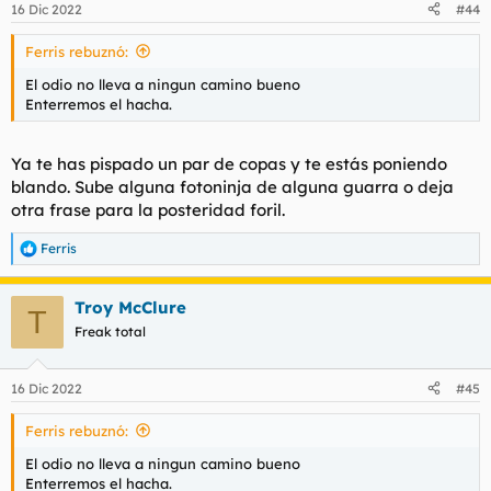
16 Dic 2022
#44
e
s
Ferris rebuznó:
:
El odio no lleva a ningun camino bueno
Enterremos el hacha.
Ya te has pispado un par de copas y te estás poniendo
blando. Sube alguna fotoninja de alguna guarra o deja
otra frase para la posteridad foril.
Ferris
R
e
a
Troy McClure
c
T
c
Freak total
i
o
n
16 Dic 2022
#45
e
s
Ferris rebuznó:
:
El odio no lleva a ningun camino bueno
Enterremos el hacha.