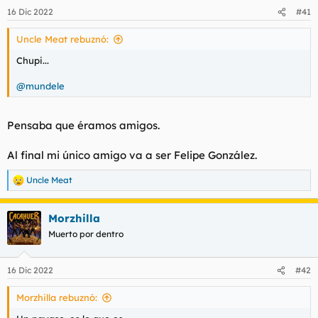
16 Dic 2022
#41
Uncle Meat rebuznó:
Chupi...
@mundele
Pensaba que éramos amigos.
Al final mi único amigo va a ser Felipe González.
Uncle Meat
R
e
a
Morzhilla
c
c
Muerto por dentro
i
o
n
16 Dic 2022
#42
e
s
Morzhilla rebuznó:
: