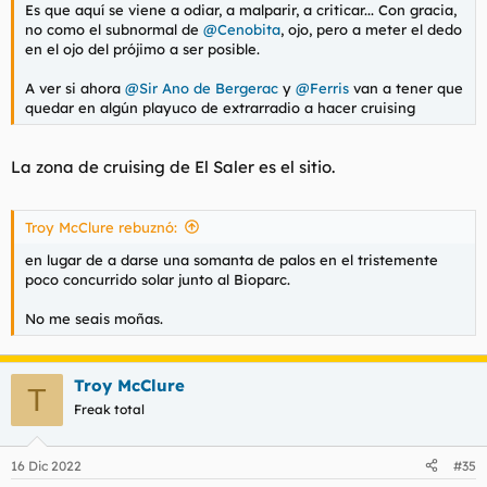
Es que aquí se viene a odiar, a malparir, a criticar... Con gracia,
no como el subnormal de
@Cenobita
, ojo, pero a meter el dedo
en el ojo del prójimo a ser posible.
A ver si ahora
@Sir Ano de Bergerac
y
@Ferris
van a tener que
quedar en algún playuco de extrarradio a hacer cruising
La zona de cruising de El Saler es el sitio.
Troy McClure rebuznó:
en lugar de a darse una somanta de palos en el tristemente
poco concurrido solar junto al Bioparc.
No me seais moñas.
Troy McClure
T
Freak total
16 Dic 2022
#35