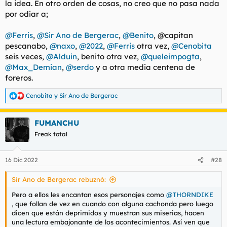
la idea. En otro orden de cosas, no creo que no pasa nada
por odiar a;
@Ferris
,
@Sir Ano de Bergerac
,
@Benito
, @capitan
pescanabo,
@naxo
,
@2022
,
@Ferris
otra vez,
@Cenobita
seis veces,
@Alduin
, benito otra vez,
@queleimpogta
,
@Max_Demian
,
@serdo
y a otra media centena de
foreros.
Cenobita
y
Sir Ano de Bergerac
R
e
a
FUMANCHU
c
c
Freak total
i
o
n
16 Dic 2022
#28
e
s
Sir Ano de Bergerac rebuznó:
:
Pero a ellos les encantan esos personajes como
@THORNDIKE
, que follan de vez en cuando con alguna cachonda pero luego
dicen que están deprimidos y muestran sus miserias, hacen
una lectura embajonante de los acontecimientos. Así ven que