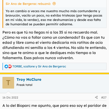
Sir Ano de Bergerac rebuznó:
Yo en cambio a veces me nuestro mucho más contundente y
bravucón, vacilo un poco, no exhibo tristezas (por tengo pocas
en mi vida, la verdac), eso me deshumaniza y desde esa falta
de humanidad se pueden permitir odiarme.
Pero es que tú no llegas ni a los 35 si no recuerdo mal.
¿Cómo no vas a follar como un condenado? Es que con tu
edad y libre como el viento dedicaría mis ratitos de ocio
difundiendo mi semilla a los 4 vientos. No sólo te entiendo,
sino que te animo a que le dediques más tiempo a la
follamenta. Esos polvos nunca volverán.
TORBE
,
scallone
y
Sir Ano de Bergerac
R
e
a
Troy McClure
c
T
c
Freak total
i
o
n
16 Dic 2022
#27
e
s
A lo del Bioparc me apunto, que para eso soy el paridor de
: