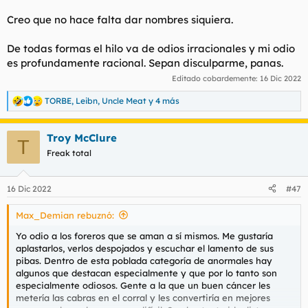
Creo que no hace falta dar nombres siquiera.
De todas formas el hilo va de odios irracionales y mi odio
es profundamente racional. Sepan disculparme, panas.
Editado cobardemente:
16 Dic 2022
TORBE
,
Leibn
,
Uncle Meat
y 4 más
R
e
a
Troy McClure
c
T
c
Freak total
i
o
n
16 Dic 2022
#47
e
s
Max_Demian rebuznó:
:
Yo odio a los foreros que se aman a sí mismos. Me gustaría
aplastarlos, verlos despojados y escuchar el lamento de sus
pibas. Dentro de esta poblada categoría de anormales hay
algunos que destacan especialmente y que por lo tanto son
especialmente odiosos. Gente a la que un buen cáncer les
metería las cabras en el corral y les convertiría en mejores