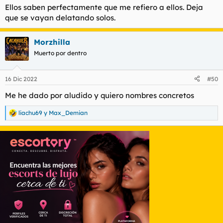
Ellos saben perfectamente que me refiero a ellos. Deja
que se vayan delatando solos.
Morzhilla
Muerto por dentro
16 Dic 2022
#50
Me he dado por aludido y quiero nombres concretos
liachu69
y
Max_Demian
R
e
a
c
c
i
o
n
e
s
: