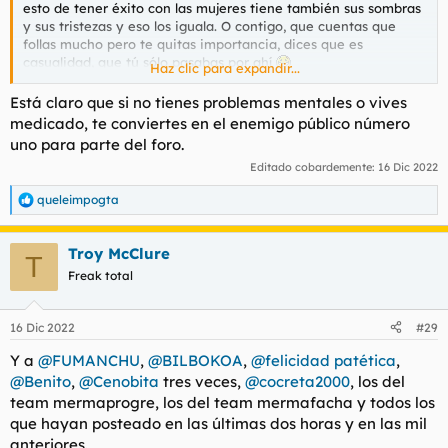
esto de tener éxito con las mujeres tiene también sus sombras
y sus tristezas y eso los iguala. O contigo, que cuentas que
follas mucho pero te quitas importancia, dices que es
casualidad, que tú sólo pasabas por ahí
Haz clic para expandir...
Yo en cambio a veces me nuestro mucho más contundente y
Está claro que si no tienes problemas mentales o vives
bravucón, vacilo un poco, no exhibo tristezas (porque tengo
medicado, te conviertes en el enemigo público número
pocas en mi vida, la verdac), eso me deshumaniza y desde esa
uno para parte del foro.
falta de humanidad se pueden permitir odiarme.
Editado cobardemente:
16 Dic 2022
queleimpogta
R
e
a
Troy McClure
c
T
c
Freak total
i
o
n
16 Dic 2022
#29
e
s
Y a
@FUMANCHU
,
@BILBOKOA
,
@felicidad patética
,
:
@Benito
,
@Cenobita
tres veces,
@cocreta2000
, los del
team mermaprogre, los del team mermafacha y todos los
que hayan posteado en las últimas dos horas y en las mil
anteriores.