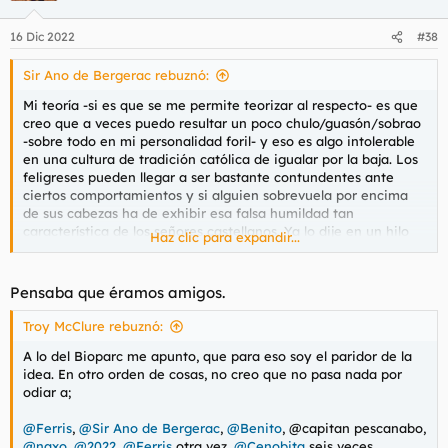
o
n
16 Dic 2022
#38
e
s
Sir Ano de Bergerac rebuznó:
:
Mi teoría -si es que se me permite teorizar al respecto- es que
creo que a veces puedo resultar un poco chulo/guasón/sobrao
-sobre todo en mi personalidad foril- y eso es algo intolerable
en una cultura de tradición católica de igualar por la baja. Los
feligreses pueden llegar a ser bastante contundentes ante
ciertos comportamientos y si alguien sobrevuela por encima
de sus cabezas ha de exhibir esa falsa humildad tan
característica de los señores castellanos. Ya lo dije en un hilo
Haz clic para expandir...
sobre
@Max_Demian
, otro caso similar, otra persona que
siente esos mismos impulsos de odio irracional cuando me
pongo un poco gilipollas.
Pensaba que éramos amigos.
Los dos son un caso muy similar de mamitis patológica,
Troy McClure rebuznó:
imagino que ellas son figuras muy tradicionales, se lo han
A lo del Bioparc me apunto, que para eso soy el paridor de la
inculcado desde críos y lo tienen muy arraigado; lo que quizá a
idea. En otro orden de cosas, no creo que no pasa nada por
ti te parezca una tontería a ellos les parece una gravísima
odiar a;
ofensa a los pilares fundamentales de su moral católica. Hay
que querer a cada uno como es, pero
@Ferris
está citado para
@Ferris
,
@Sir Ano de Bergerac
,
@Benito
, @capitan pescanabo,
batirse en un duelo a muerte en el Bioparc y se puede venir
@naxo
,
@2022
,
@Ferris
otra vez,
@Cenobita
seis veces,
con él
@Max_Demian
si
@Troy McClure
está en mi equipo.