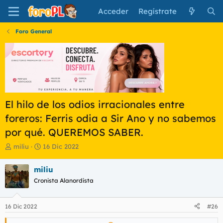
Acceder
Regístrate
Foro General
El hilo de los odios irracionales entre
foreros: Ferris odia a Sir Ano y no sabemos
por qué. QUEREMOS SABER.
I
F
miliu
16 Dic 2022
n
e
i
c
miliu
c
h
Cronista Alanordista
i
a
a
d
d
e
16 Dic 2022
#26
o
i
r
n