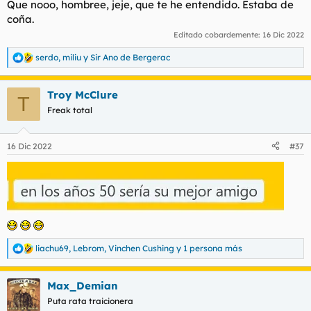
Que nooo, hombree, jeje, que te he entendido. Estaba de
coña.
Editado cobardemente:
16 Dic 2022
serdo
,
miliu
y
Sir Ano de Bergerac
R
e
a
Troy McClure
c
T
c
Freak total
i
o
n
16 Dic 2022
#37
e
s
:
liachu69
,
Lebrom
,
Vinchen Cushing
y 1 persona más
R
e
a
Max_Demian
c
c
Puta rata traicionera
i