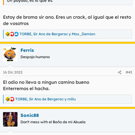
Un payaso, es lo que es.
Estoy de broma sir ano. Eres un crack, al igual que el resto
de vosotros
TORBE
,
Sir Ano de Bergerac
y
Max_Demian
R
e
a
Ferris
c
c
Despojo humano
i
o
n
16 Dic 2022
#43
e
s
El odio no lleva a ningun camino bueno
:
Enterremos el hacha.
TORBE
,
Sir Ano de Bergerac
y
miliu
R
e
a
Sonic88
c
c
Don't mess with el Baño de mi Abuela
i
o
n