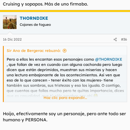
Cruising y sopapos. Más de uno firmaba.
THORNDIKE
Cojones de fogueo
16 Dic 2022
#36
Sir Ano de Bergerac rebuznó:
Pero a ellos les encantan esos personajes como
@THORNDIKE
, que follan de vez en cuando con alguna cachonda pero luego
dicen que están deprimidos, muestran sus miserias y hacen
una lectura embajonante de los acontecimientos. Así ven que
eso de lo que carecen - tener éxito con las mujeres- tiene
también sus sombras, sus tristezas y eso los iguala. O contigo,
que cuentas que follas mucho pero te quitas importancia, dices
que es casualidad, que tú sólo pasabas por ahí
Haz clic para expandir...
Yo en cambio a veces me nuestro mucho más contundente y
bravucón, vacilo un poco, no exhibo tristezas (porque tengo
Hoija, efectivamente soy un personaje, pero ante todo ser
pocas en mi vida, la verdac), eso me deshumaniza y desde esa
humano y PERSONA.
falta de humanidad se pueden permitir odiarme.