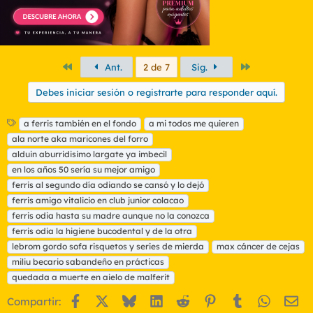
Primero
Último
Ant.
2 de 7
Sig.
Debes iniciar sesión o registrarte para responder aquí.
E
a ferris también en el fondo
a mi todos me quieren
t
ala norte aka maricones del forro
i
alduin aburridisimo largate ya imbecil
q
en los años 50 sería su mejor amigo
u
ferris al segundo día odiando se cansó y lo dejó
e
t
ferris amigo vitalicio en club junior colacao
a
ferris odia hasta su madre aunque no la conozca
s
ferris odia la higiene bucodental y de la otra
lebrom gordo sofa risquetos y series de mierda
max cáncer de cejas
miliu becario sabandeño en prácticas
quedada a muerte en aielo de malferit
Facebook
X
Bluesky
LinkedIn
Reddit
Pinterest
Tumblr
WhatsA
Em
Compartir: