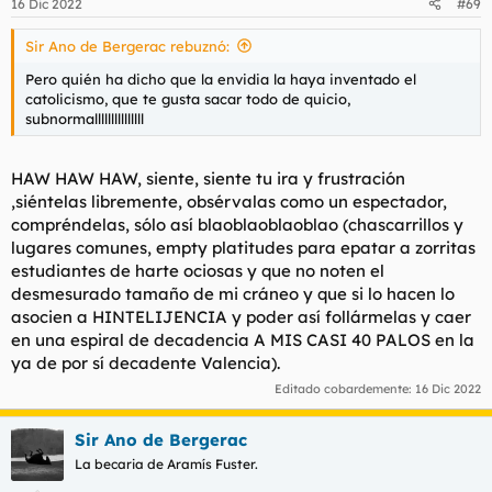
16 Dic 2022
#69
Sir Ano de Bergerac rebuznó:
Pero quién ha dicho que la envidia la haya inventado el
catolicismo, que te gusta sacar todo de quicio,
subnormalllllllllllllll
HAW HAW HAW, siente, siente tu ira y frustración
,siéntelas libremente, obsérvalas como un espectador,
compréndelas, sólo así blaoblaoblaoblao (chascarrillos y
lugares comunes, empty platitudes para epatar a zorritas
estudiantes de harte ociosas y que no noten el
desmesurado tamaño de mi cráneo y que si lo hacen lo
asocien a HINTELIJENCIA y poder así follármelas y caer
en una espiral de decadencia A MIS CASI 40 PALOS en la
ya de por sí decadente Valencia).
Editado cobardemente:
16 Dic 2022
Sir Ano de Bergerac
La becaria de Aramís Fuster.