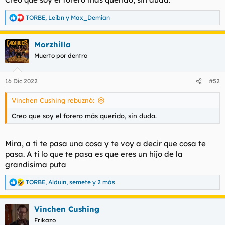
d
i
e
c
TORBE
,
Leibn
y
Max_Demian
R
l
i
e
t
o
a
e
Morzhilla
c
m
c
Muerto por dentro
a
i
o
n
16 Dic 2022
#52
e
s
Vinchen Cushing rebuznó:
:
Creo que soy el forero más querido, sin duda.
Mira, a ti te pasa una cosa y te voy a decir que cosa te
pasa. A ti lo que te pasa es que eres un hijo de la
grandisima puta
TORBE
,
Alduin
,
semete
y 2 más
R
e
a
Vinchen Cushing
c
c
Frikazo