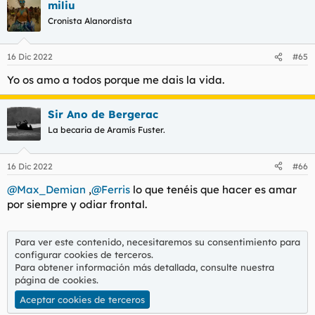
miliu
c
c
Cronista Alanordista
i
o
n
16 Dic 2022
#65
e
s
Yo os amo a todos porque me dais la vida.
:
Sir Ano de Bergerac
La becaria de Aramís Fuster.
16 Dic 2022
#66
@Max_Demian
,
@Ferris
lo que tenéis que hacer es amar
por siempre y odiar frontal.
Para ver este contenido, necesitaremos su consentimiento para
configurar cookies de terceros.
Para obtener información más detallada, consulte nuestra
página de cookies
.
Aceptar cookies de terceros