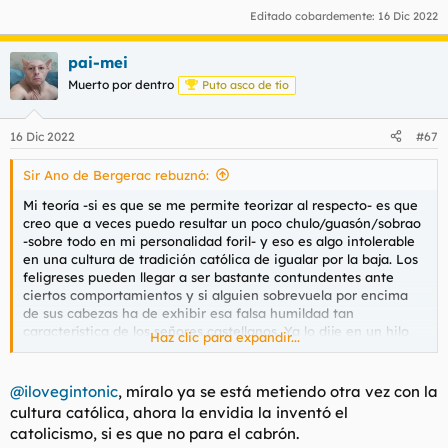
Editado cobardemente:
16 Dic 2022
pai-mei
Muerto por dentro
Puto asco de tío
16 Dic 2022
#67
Sir Ano de Bergerac rebuznó:
Mi teoría -si es que se me permite teorizar al respecto- es que
creo que a veces puedo resultar un poco chulo/guasón/sobrao
-sobre todo en mi personalidad foril- y eso es algo intolerable
en una cultura de tradición católica de igualar por la baja. Los
feligreses pueden llegar a ser bastante contundentes ante
ciertos comportamientos y si alguien sobrevuela por encima
de sus cabezas ha de exhibir esa falsa humildad tan
característica de los señores castellanos. Ya lo dije en un hilo
Haz clic para expandir...
sobre
@Max_Demian
, otro caso similar, otra persona que
siente esos mismos impulsos de odio irracional cuando me
pongo un poco gilipollas.
@ilovegintonic
, míralo ya se está metiendo otra vez con la
cultura católica, ahora la envidia la inventó el
Los dos son un caso muy similar de mamitis patológica,
catolicismo, si es que no para el cabrón.
imagino que ellas son figuras muy tradicionales, se lo han