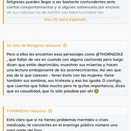
feligreses pueden llegar a ser bastante contundentes ante
ciertos comportamientos y si alguien sobrevuela por encima
de sus cabezas ha de exhibir esa falsa humildad tan
característica de los señores castellanos. Ya lo dije en un hilo
Haz clic para expandir...
sobre
@Max_Demian
, otro caso similar, otra persona que
siente esos mismos impulsos de odio irracional cuando me
pongo un poco gilipollas.
Los dos son un caso muy similar de mamitis patológica,
Sir Ano de Bergerac rebuznó:
imagino que ellas son figuras muy tradicionales, se lo han
Pero a ellos les encantan esos personajes como @THORNDIKE
inculcado desde críos y lo tienen muy arraigado; lo que quizá a
, que follan de vez en cuando con alguna cachonda pero luego
ti te parezca una tontería a ellos les parece una gravísima
dicen que están deprimidos, muestran sus miserias y hacen
ofensa a los pilares fundamentales de su moral católica. Hay
una lectura embajonante de los acontecimientos. Así ven que
que querer a cada uno como es, pero
@Ferris
está citado para
eso de lo que carecen - tener éxito con las mujeres- tiene
batirse en un duelo a muerte en el Bioparc y se puede venir
también sus sombras, sus tristezas y eso los iguala. O contigo,
con él
@Max_Demian
si
@Troy McClure
está en mi equipo.
que cuentas que follas mucho pero te quitas importancia, dices
que es casualidad, que tú sólo pasabas por ahí
FUMANCHU rebuznó:
Está claro que si no tienes problemas mentales o vives
medicado, te conviertes en el enemigo público número uno
para parte del foro.