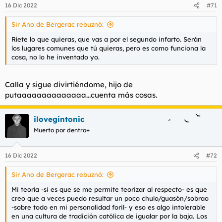
n
16 Dic 2022
#71
e
s
Sir Ano de Bergerac rebuznó:
:
Ríete lo que quieras, que vas a por el segundo infarto. Serán
los lugares comunes que tú quieras, pero es como funciona la
cosa, no lo he inventado yo.
Calla y sigue divirtiéndome, hijo de
putaaaaaaaaaaaaaa...cuenta más cosas.
ilovegintonic
Muerto por dentro+
16 Dic 2022
#72
Sir Ano de Bergerac rebuznó:
Mi teoría -si es que se me permite teorizar al respecto- es que
creo que a veces puedo resultar un poco chulo/guasón/sobrao
-sobre todo en mi personalidad foril- y eso es algo intolerable
en una cultura de tradición católica de igualar por la baja. Los