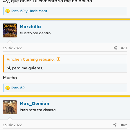
Ay, que dolor. Tu comentario me ha dolido
liachu69
y
Uncle Meat
R
e
a
Morzhilla
c
c
Muerto por dentro
i
o
n
16 Dic 2022
#61
e
s
Vinchen Cushing rebuznó:
:
Sí, pero me quieres.
Mucho
liachu69
R
e
a
Max_Demian
c
c
Puta rata traicionera
i
o
n
16 Dic 2022
#62
e