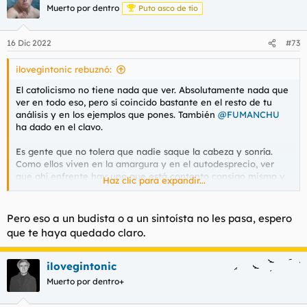
Muerto por dentro
Puto asco de tío
16 Dic 2022
#73
ilovegintonic rebuznó:
El catolicismo no tiene nada que ver. Absolutamente nada que
ver en todo eso, pero sí coincido bastante en el resto de tu
análisis y en los ejemplos que pones. También
@FUMANCHU
ha dado en el clavo.
Es gente que no tolera que nadie saque la cabeza y sonría.
Como ellos viven en la amargura y en el autodesprecio, ver
que ahí enfrente hay uno que está contento consigo mismo y
Haz clic para expandir...
camina erguido y sin agachar la cabeza les parece una ofensa.
El estado natural de las cosas es, para ellos, el autoodio y el
autodesprecio y todo lo que no sea eso es intrínsecamente
Pero eso a un budista o a un sintoísta no les pasa, espero
malo. Por contraposición, ellos no, ellos son tremendamente
que te haya quedado claro.
buenos y santos. Parece ser que si te odias a ti mismo y vives
en la mierda eso te convierte en buena persona (?) y como son
tan buenos desear que el feliz sufra y le entre un mal cáncer es
ilovegintonic
un acto de bondad.
Muerto por dentro+