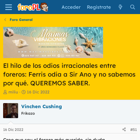
Acceder
Regístrate
Foro General
El hilo de los odios irracionales entre
foreros: Ferris odia a Sir Ano y no sabemos
por qué. QUEREMOS SABER.
I
F
miliu
16 Dic 2022
n
e
i
c
Vinchen Cushing
c
h
Frikazo
i
a
a
d
d
e
16 Dic 2022
#51
o
i
r
n
Creo que soy el forero más querido, sin duda.