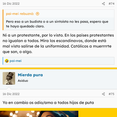
16 Dic 2022
#74
pai-mei rebuznó:
Pero eso a un budista o a un sintoísta no les pasa, espero que
te haya quedado claro.
Ni a un protestante, por lo visto. En los países protestantes
no igualan a todos. Mira los escandinavos, donde está
mal visto salirse de la uniformidad. Católicos a muerrrrte
que son, o algo.
pai-mei
R
e
a
Mierda pura
c
c
Asiduo
i
o
n
16 Dic 2022
#75
e
s
Yo en cambio os odio/amo a todos hijos de puta
: