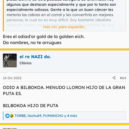
algunos que destacan especialmente y que por lo tanto son
especialmente odiosos. Gente a la que un buen cáncer les
metería las cabras en el corral y les convertiría en mejores
personas, lo cual no es muy difícil. Soy bastante idealista
respecto a esto, creo que no son del todo culpables de sus
Haz clic para expandir...
delirios y su intensa estupidez, así que pienso que si un cáncer
les sorprendiera serían capaces de reflexionar sobre lo vacuo
Eres el odiad'or gold de la golden eich.
de su egocentrismo y soberbia. En realidad es más probable
Da nombres, no te arrugues
que en esa tesitura se mostraran contumaces.
Creo que no hace falta dar nombres siquiera.
el re NAZI do.
Clásico
De todas formas el hilo va de odios irracionales y mi odio es
profundamente racional. Sepan disculparme, panas.
16 Dic 2022
#64
ODIO A BILBOKOA. MENUDO LLORON HIJO DE LA GRAN
PUTA ES.
BILBOKOA HIJO DE PUTA
TORBE
,
liachu69
,
FUMANCHU
y 4 más
R
e
a