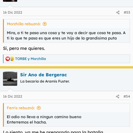
i
o
n
16 Dic 2022
#53
e
s
Morzhilla rebuznó:
:
Mira, a ti te pasa una cosa y te voy a decir que cosa te pasa. A
ti lo que te pasa es que eres un hijo de la grandisima puta
Sí, pero me quieres.
TORBE
y
Morzhilla
R
e
a
Sir Ano de Bergerac
c
c
La becaria de Aramís Fuster.
i
o
n
16 Dic 2022
#54
e
s
Ferris rebuznó:
:
El odio no lleva a ningun camino bueno
Enterremos el hacha.
Lo siento, ya me he preparado para la batalla.