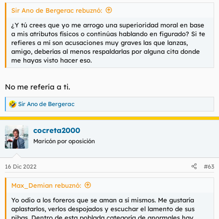
s
Sir Ano de Bergerac rebuznó:
:
¿Y tú crees que yo me arrogo una superioridad moral en base
a mis atributos físicos o continúas hablando en figurado? Si te
refieres a mí son acusaciones muy graves las que lanzas,
amigo, deberías al menos respaldarlas por alguna cita donde
me hayas visto hacer eso.
No me refería a ti.
Sir Ano de Bergerac
R
e
a
cocreta2000
c
c
Maricón por oposición
i
o
n
16 Dic 2022
#63
e
s
Max_Demian rebuznó:
:
Yo odio a los foreros que se aman a sí mismos. Me gustaría
aplastarlos, verlos despojados y escuchar el lamento de sus
pibas. Dentro de esta poblada categoría de anormales hay