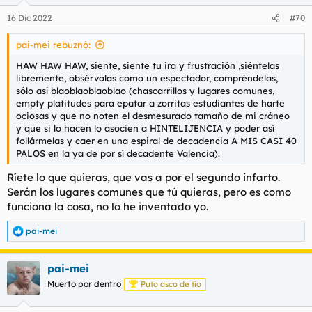
16 Dic 2022
#70
pai-mei rebuznó:
HAW HAW HAW, siente, siente tu ira y frustración ,siéntelas
libremente, obsérvalas como un espectador, compréndelas,
sólo así blaoblaoblaoblao (chascarrillos y lugares comunes,
empty platitudes para epatar a zorritas estudiantes de harte
ociosas y que no noten el desmesurado tamaño de mi cráneo
y que si lo hacen lo asocien a HINTELIJENCIA y poder así
follármelas y caer en una espiral de decadencia A MIS CASI 40
PALOS en la ya de por sí decadente Valencia).
Ríete lo que quieras, que vas a por el segundo infarto.
Serán los lugares comunes que tú quieras, pero es como
funciona la cosa, no lo he inventado yo.
pai-mei
R
e
a
pai-mei
c
c
Muerto por dentro
Puto asco de tío
i
o