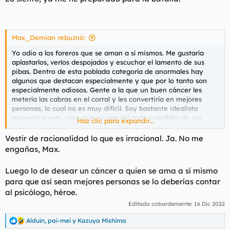
Max_Demian rebuznó:
Yo odio a los foreros que se aman a sí mismos. Me gustaría
aplastarlos, verlos despojados y escuchar el lamento de sus
pibas. Dentro de esta poblada categoría de anormales hay
algunos que destacan especialmente y que por lo tanto son
especialmente odiosos. Gente a la que un buen cáncer les
metería las cabras en el corral y les convertiría en mejores
personas, lo cual no es muy difícil. Soy bastante idealista
respecto a esto, creo que no son del todo culpables de sus
Haz clic para expandir...
delirios y su intensa estupidez, así que pienso que si un cáncer
les sorprendiera serían capaces de reflexionar sobre lo vacuo
Vestir de racionalidad lo que es irracional. Ja. No me
de su egocentrismo y soberbia. En realidad es más probable
engañas, Max.
que en esa tesitura se mostraran contumaces.
Luego lo de desear un cáncer a quien se ama a sí mismo
Creo que no hace falta dar nombres siquiera.
para que así sean mejores personas se lo deberías contar
al psicólogo, héroe.
De todas formas el hilo va de odios irracionales y mi odio es
profundamente racional. Sepan disculparme, panas.
Editado cobardemente:
16 Dic 2022
Alduin
,
pai-mei
y
Kazuya Mishima
R