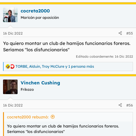
e
a
cocreta2000
c
c
Maricón por oposición
i
o
n
16 Dic 2022
#55
e
s
Yo quiero montar un club de hamijos funcionarios foreros.
:
Seríamos "los disfuncionarios"
Editado cobardemente:
16 Dic 2022
TORBE
,
Alduin
,
Troy McClure
y 1 persona más
R
e
a
Vinchen Cushing
c
c
Frikazo
i
o
n
16 Dic 2022
#56
e
s
cocreta2000 rebuznó:
:
Yo quiero montar un club de hamijos funcionarios foreros.
Seríamos "los disfuncionarios"