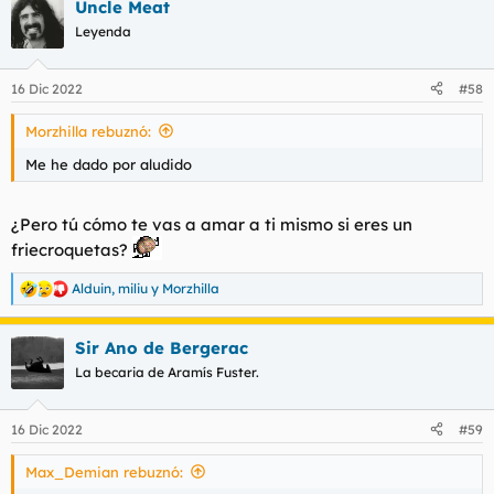
Uncle Meat
Leyenda
16 Dic 2022
#58
Morzhilla rebuznó:
Me he dado por aludido
¿Pero tú cómo te vas a amar a ti mismo si eres un
friecroquetas?
Alduin
,
miliu
y
Morzhilla
R
e
a
Sir Ano de Bergerac
c
c
La becaria de Aramís Fuster.
i
o
n
16 Dic 2022
#59
e
s
Max_Demian rebuznó:
: