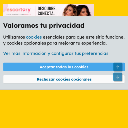
Valoramos tu privacidad
Utilizamos
cookies
esenciales para que este sitio funcione,
y cookies opcionales para mejorar tu experiencia.
Foro General
Ver más información y configurar tus preferencias
Cookies
PL OLDSTYLE AMARILLO
Cambiar fuente
Español (ES)
Arri
Aceptar todas las cookies
Contáctanos
Términos y reglas
Política de privacidad
Ayuda
R
Pie
S
Rechazar cookies opcionales
S
®
Community platform by XenForo
© 2010-2026 XenForo Ltd.