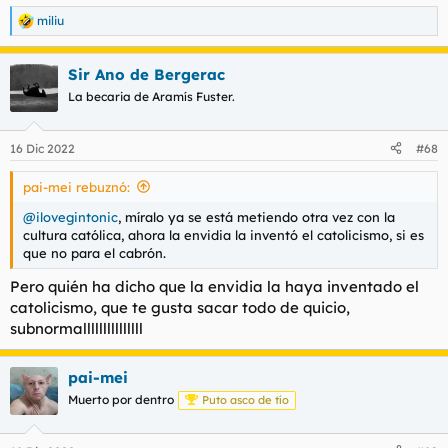
inculcado desde críos y lo tienen muy arraigado; lo que quizá a
miliu
ti te parezca una tontería a ellos les parece una gravísima
R
e
ofensa a los pilares fundamentales de su moral católica. Hay
a
que querer a cada uno como es, pero
@Ferris
está citado para
Sir Ano de Bergerac
c
batirse en un duelo a muerte en el Bioparc y se puede venir
c
La becaria de Aramís Fuster.
con él
@Max_Demian
si
@Troy McClure
está en mi equipo.
i
o
n
16 Dic 2022
#68
e
s
pai-mei rebuznó:
:
@ilovegintonic
, míralo ya se está metiendo otra vez con la
cultura católica, ahora la envidia la inventó el catolicismo, si es
que no para el cabrón.
Pero quién ha dicho que la envidia la haya inventado el
catolicismo, que te gusta sacar todo de quicio,
subnormalllllllllllllll
pai-mei
Muerto por dentro
Puto asco de tío